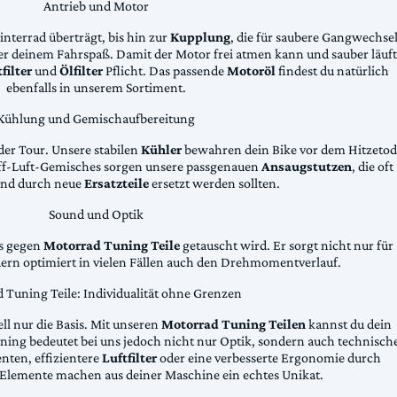
Antrieb und Motor
Hinterrad überträgt, bis hin zur
Kupplung
, die für saubere Gangwechse
ter deinem Fahrspaß. Damit der Motor frei atmen kann und sauber läuft
filter
und
Ölfilter
Pflicht. Das passende
Motoröl
findest du natürlich
ebenfalls in unserem Sortiment.
Kühlung und Gemischaufbereitung
der Tour. Unsere stabilen
Kühler
bewahren dein Bike vor dem Hitzetod
toff-Luft-Gemisches sorgen unsere passgenauen
Ansaugstutzen
, die oft
und durch neue
Ersatzteile
ersetzt werden sollten.
Sound und Optik
das gegen
Motorrad Tuning Teile
getauscht wird. Er sorgt nicht nur für
dern optimiert in vielen Fällen auch den Drehmomentverlauf.
 Tuning Teile: Individualität ohne Grenzen
ll nur die Basis. Mit unseren
Motorrad Tuning Teilen
kannst du dein
ing bedeutet bei uns jedoch nicht nur Optik, sondern auch technisch
ten, effizientere
Luftfilter
oder eine verbesserte Ergonomie durch
Elemente machen aus deiner Maschine ein echtes Unikat.