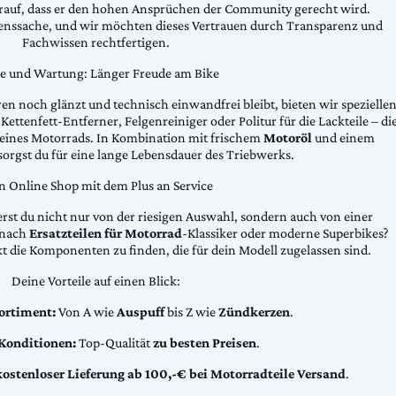
arauf, dass er den hohen Ansprüchen der Community gerecht wird.
uenssache, und wir möchten dieses Vertrauen durch Transparenz und
Fachwissen rechtfertigen.
ge und Wartung: Länger Freude am Bike
n noch glänzt und technisch einwandfrei bleibt, bieten wir spezielle
Kettenfett-Entferner, Felgenreiniger oder Politur für die Lackteile – di
 deines Motorrads. In Kombination mit frischem
Motoröl
und einem
sorgst du für eine lange Lebensdauer des Triebwerks.
n Online Shop mit dem Plus an Service
erst du nicht nur von der riesigen Auswahl, sondern auch von einer
t nach
Ersatzteilen für Motorrad
-Klassiker oder moderne Superbikes?
kt die Komponenten zu finden, die für dein Modell zugelassen sind.
Deine Vorteile auf einen Blick:
ortiment:
Von A wie
Auspuff
bis Z wie
Zündkerzen
.
 Konditionen:
Top-Qualität
zu besten Preisen
.
kostenloser Lieferung ab 100,-€ bei Motorradteile Versand
.