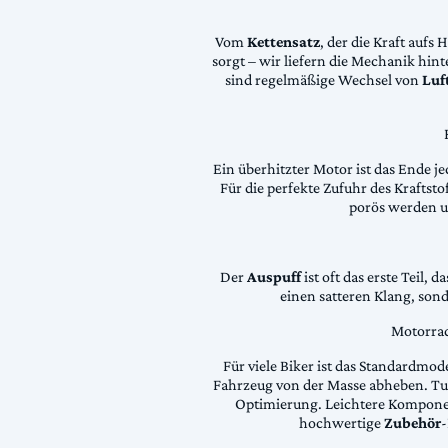
Vom
Kettensatz
, der die Kraft aufs 
sorgt – wir liefern die Mechanik hin
sind regelmäßige Wechsel von
Luft
Ein überhitzter Motor ist das Ende je
Für die perfekte Zufuhr des Krafts
porös werden 
Der
Auspuff
ist oft das erste Teil, 
einen satteren Klang, son
Motorrad
Für viele Biker ist das Standardmode
Fahrzeug von der Masse abheben. Tun
Optimierung. Leichtere Komponen
hochwertige
Zubehör
-