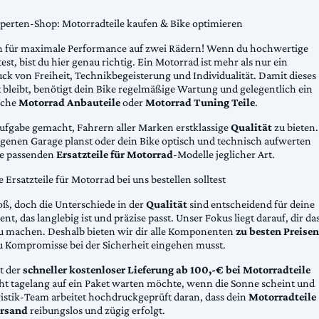
xperten-Shop: Motorradteile kaufen & Bike optimieren
 für maximale Performance auf zwei Rädern! Wenn du hochwertige
st, bist du hier genau richtig. Ein Motorrad ist mehr als nur ein
ck von Freiheit, Technikbegeisterung und Individualität. Damit dieses
 bleibt, benötigt dein Bike regelmäßige Wartung und gelegentlich ein
sche
Motorrad Anbauteile
oder
Motorrad Tuning Teile
.
Aufgabe gemacht, Fahrern aller Marken erstklassige
Qualität
zu bieten.
eigenen Garage planst oder dein Bike optisch und technisch aufwerten
die passenden
Ersatzteile für Motorrad
-Modelle jeglicher Art.
Ersatzteile für Motorrad bei uns bestellen solltest
oß, doch die Unterschiede in der
Qualität
sind entscheidend für deine
nt, das langlebig ist und präzise passt. Unser Fokus liegt darauf, dir da
u machen. Deshalb bieten wir dir alle Komponenten
zu besten Preisen
u Kompromisse bei der Sicherheit eingehen musst.
st der
schneller kostenloser Lieferung ab 100,-€ bei Motorradteile
cht tagelang auf ein Paket warten möchte, wenn die Sonne scheint und
gistik-Team arbeitet hochdruckgeprüft daran, dass dein
Motorradteile
rsand
reibungslos und zügig erfolgt.