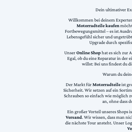
Dein ultimativer E
Willkommen bei deinem Experten
Motorradteile kaufen
möchte
Fortbewegungsmittel – es ist Ausdru
Lebensgefühl sicher und ungetrübt
Upgrade durch spezifi
Unser
Online Shop
hat es sich zur 
Egal, ob du eine Reparatur in der 
willst: Bei uns findest du 
Warum du deine 
Der Markt für
Motorradteile
ist gr
Sicherheit. Wir setzen auf ein Sortime
Schrauben so einfach wie möglich z
an, ohne dass d
Ein großer Vorteil unseres Shops i
Versand
. Wir wissen, dass man ni
die nächste Tour ansteht. Unser Lo
Ve