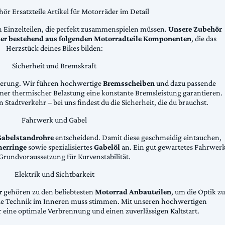
ör Ersatzteile Artikel für Motorräder im Detail
n Einzelteilen, die perfekt zusammenspielen müssen.
Unsere Zubehör
äder bestehend aus folgenden Motorradteile Komponenten
, die das
Herzstück deines Bikes bilden:
Sicherheit und Bremskraft
zögerung. Wir führen hochwertige
Bremsscheiben
und dazu passende
emer thermischer Belastung eine konstante Bremsleistung garantieren.
 Stadtverkehr – bei uns findest du die Sicherheit, die du brauchst.
Fahrwerk und Gabel
Gabelstandrohre
entscheidend. Damit diese geschmeidig eintauchen,
erringe
sowie spezialisiertes
Gabelöl
an. Ein gut gewartetes Fahrwer
e Grundvoraussetzung für Kurvenstabilität.
Elektrik und Sichtbarkeit
r
gehören zu den beliebtesten
Motorrad Anbauteilen
, um die Optik zu
die Technik im Inneren muss stimmen. Mit unseren hochwertigen
 eine optimale Verbrennung und einen zuverlässigen Kaltstart.