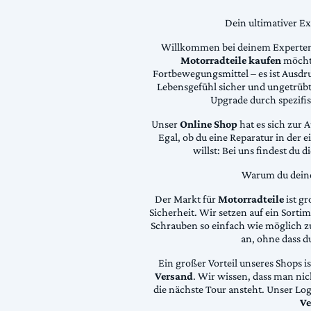
Dein ultimativer E
Willkommen bei deinem Experten
Motorradteile kaufen
möchte
Fortbewegungsmittel – es ist Ausdru
Lebensgefühl sicher und ungetrübt
Upgrade durch spezifi
Unser
Online Shop
hat es sich zur 
Egal, ob du eine Reparatur in der 
willst: Bei uns findest du 
Warum du deine 
Der Markt für
Motorradteile
ist gr
Sicherheit. Wir setzen auf ein Sortime
Schrauben so einfach wie möglich z
an, ohne dass d
Ein großer Vorteil unseres Shops i
Versand
. Wir wissen, dass man ni
die nächste Tour ansteht. Unser Lo
Ve