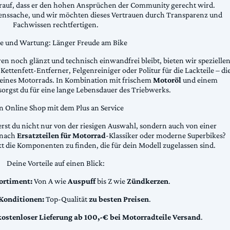
arauf, dass er den hohen Ansprüchen der Community gerecht wird.
uenssache, und wir möchten dieses Vertrauen durch Transparenz und
Fachwissen rechtfertigen.
ge und Wartung: Länger Freude am Bike
n noch glänzt und technisch einwandfrei bleibt, bieten wir spezielle
Kettenfett-Entferner, Felgenreiniger oder Politur für die Lackteile – di
 deines Motorrads. In Kombination mit frischem
Motoröl
und einem
sorgst du für eine lange Lebensdauer des Triebwerks.
n Online Shop mit dem Plus an Service
erst du nicht nur von der riesigen Auswahl, sondern auch von einer
t nach
Ersatzteilen für Motorrad
-Klassiker oder moderne Superbikes?
kt die Komponenten zu finden, die für dein Modell zugelassen sind.
Deine Vorteile auf einen Blick:
ortiment:
Von A wie
Auspuff
bis Z wie
Zündkerzen
.
 Konditionen:
Top-Qualität
zu besten Preisen
.
kostenloser Lieferung ab 100,-€ bei Motorradteile Versand
.