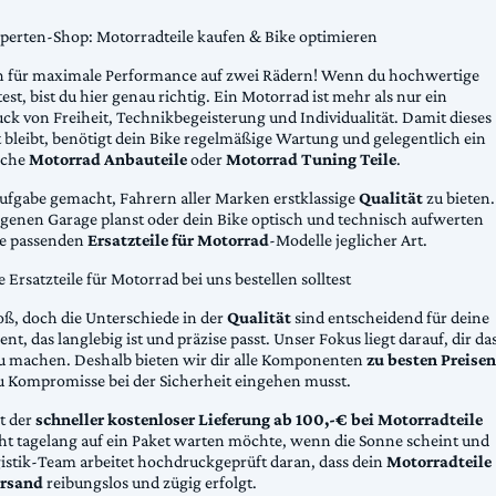
xperten-Shop: Motorradteile kaufen & Bike optimieren
 für maximale Performance auf zwei Rädern! Wenn du hochwertige
st, bist du hier genau richtig. Ein Motorrad ist mehr als nur ein
ck von Freiheit, Technikbegeisterung und Individualität. Damit dieses
 bleibt, benötigt dein Bike regelmäßige Wartung und gelegentlich ein
sche
Motorrad Anbauteile
oder
Motorrad Tuning Teile
.
Aufgabe gemacht, Fahrern aller Marken erstklassige
Qualität
zu bieten.
eigenen Garage planst oder dein Bike optisch und technisch aufwerten
die passenden
Ersatzteile für Motorrad
-Modelle jeglicher Art.
Ersatzteile für Motorrad bei uns bestellen solltest
oß, doch die Unterschiede in der
Qualität
sind entscheidend für deine
nt, das langlebig ist und präzise passt. Unser Fokus liegt darauf, dir da
u machen. Deshalb bieten wir dir alle Komponenten
zu besten Preisen
u Kompromisse bei der Sicherheit eingehen musst.
st der
schneller kostenloser Lieferung ab 100,-€ bei Motorradteile
cht tagelang auf ein Paket warten möchte, wenn die Sonne scheint und
gistik-Team arbeitet hochdruckgeprüft daran, dass dein
Motorradteile
rsand
reibungslos und zügig erfolgt.