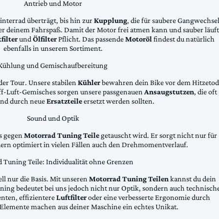
Antrieb und Motor
Hinterrad überträgt, bis hin zur
Kupplung
, die für saubere Gangwechse
ter deinem Fahrspaß. Damit der Motor frei atmen kann und sauber läuft
filter
und
Ölfilter
Pflicht. Das passende
Motoröl
findest du natürlich
ebenfalls in unserem Sortiment.
Kühlung und Gemischaufbereitung
der Tour. Unsere stabilen
Kühler
bewahren dein Bike vor dem Hitzetod
toff-Luft-Gemisches sorgen unsere passgenauen
Ansaugstutzen
, die oft
und durch neue
Ersatzteile
ersetzt werden sollten.
Sound und Optik
das gegen
Motorrad Tuning Teile
getauscht wird. Er sorgt nicht nur für
dern optimiert in vielen Fällen auch den Drehmomentverlauf.
 Tuning Teile: Individualität ohne Grenzen
ll nur die Basis. Mit unseren
Motorrad Tuning Teilen
kannst du dein
ing bedeutet bei uns jedoch nicht nur Optik, sondern auch technisch
ten, effizientere
Luftfilter
oder eine verbesserte Ergonomie durch
Elemente machen aus deiner Maschine ein echtes Unikat.