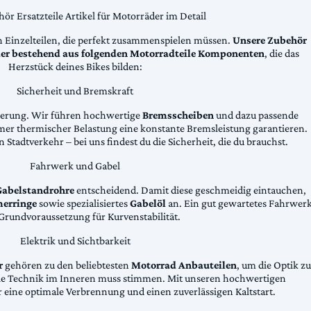
ör Ersatzteile Artikel für Motorräder im Detail
n Einzelteilen, die perfekt zusammenspielen müssen.
Unsere Zubehör
äder bestehend aus folgenden Motorradteile Komponenten
, die das
Herzstück deines Bikes bilden:
Sicherheit und Bremskraft
zögerung. Wir führen hochwertige
Bremsscheiben
und dazu passende
emer thermischer Belastung eine konstante Bremsleistung garantieren.
 Stadtverkehr – bei uns findest du die Sicherheit, die du brauchst.
Fahrwerk und Gabel
Gabelstandrohre
entscheidend. Damit diese geschmeidig eintauchen,
erringe
sowie spezialisiertes
Gabelöl
an. Ein gut gewartetes Fahrwer
e Grundvoraussetzung für Kurvenstabilität.
Elektrik und Sichtbarkeit
r
gehören zu den beliebtesten
Motorrad Anbauteilen
, um die Optik zu
die Technik im Inneren muss stimmen. Mit unseren hochwertigen
 eine optimale Verbrennung und einen zuverlässigen Kaltstart.