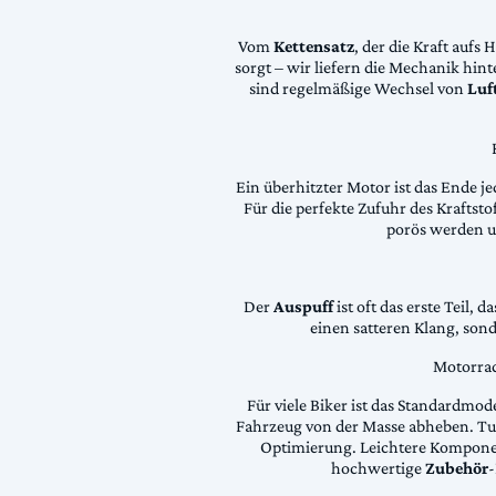
Vom
Kettensatz
, der die Kraft aufs 
sorgt – wir liefern die Mechanik hin
sind regelmäßige Wechsel von
Luft
Ein überhitzter Motor ist das Ende je
Für die perfekte Zufuhr des Krafts
porös werden 
Der
Auspuff
ist oft das erste Teil, 
einen satteren Klang, son
Motorrad
Für viele Biker ist das Standardmode
Fahrzeug von der Masse abheben. Tun
Optimierung. Leichtere Komponen
hochwertige
Zubehör
-