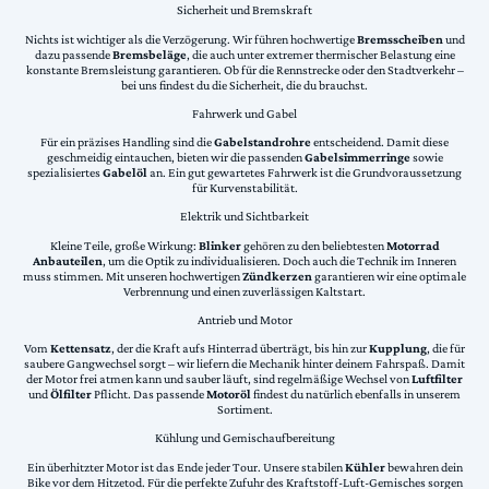
Sicherheit und Bremskraft
Nichts ist wichtiger als die Verzögerung. Wir führen hochwertige
Bremsscheiben
und
dazu passende
Bremsbeläge
, die auch unter extremer thermischer Belastung eine
konstante Bremsleistung garantieren. Ob für die Rennstrecke oder den Stadtverkehr –
bei uns findest du die Sicherheit, die du brauchst.
Fahrwerk und Gabel
Für ein präzises Handling sind die
Gabelstandrohre
entscheidend. Damit diese
geschmeidig eintauchen, bieten wir die passenden
Gabelsimmerringe
sowie
spezialisiertes
Gabelöl
an. Ein gut gewartetes Fahrwerk ist die Grundvoraussetzung
für Kurvenstabilität.
Elektrik und Sichtbarkeit
Kleine Teile, große Wirkung:
Blinker
gehören zu den beliebtesten
Motorrad
Anbauteilen
, um die Optik zu individualisieren. Doch auch die Technik im Inneren
muss stimmen. Mit unseren hochwertigen
Zündkerzen
garantieren wir eine optimale
Verbrennung und einen zuverlässigen Kaltstart.
Antrieb und Motor
Vom
Kettensatz
, der die Kraft aufs Hinterrad überträgt, bis hin zur
Kupplung
, die für
saubere Gangwechsel sorgt – wir liefern die Mechanik hinter deinem Fahrspaß. Damit
der Motor frei atmen kann und sauber läuft, sind regelmäßige Wechsel von
Luftfilter
und
Ölfilter
Pflicht. Das passende
Motoröl
findest du natürlich ebenfalls in unserem
Sortiment.
Kühlung und Gemischaufbereitung
Ein überhitzter Motor ist das Ende jeder Tour. Unsere stabilen
Kühler
bewahren dein
Bike vor dem Hitzetod. Für die perfekte Zufuhr des Kraftstoff-Luft-Gemisches sorgen