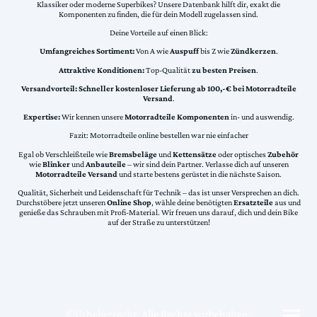
Klassiker oder moderne Superbikes? Unsere Datenbank hilft dir, exakt die
Komponenten zu finden, die für dein Modell zugelassen sind.
Deine Vorteile auf einen Blick:
Umfangreiches Sortiment:
Von A wie
Auspuff
bis Z wie
Zündkerzen
.
Attraktive Konditionen:
Top-Qualität
zu besten Preisen
.
Versandvorteil:
Schneller kostenloser Lieferung ab 100,-€ bei Motorradteile
Versand
.
Expertise:
Wir kennen unsere
Motorradteile Komponenten
in- und auswendig.
Fazit: Motorradteile online bestellen war nie einfacher
Egal ob Verschleißteile wie
Bremsbeläge
und
Kettensätze
oder optisches
Zubehör
wie
Blinker
und
Anbauteile
– wir sind dein Partner. Verlasse dich auf unseren
Motorradteile Versand
und starte bestens gerüstet in die nächste Saison.
Qualität, Sicherheit und Leidenschaft für Technik – das ist unser Versprechen an dich.
Durchstöbere jetzt unseren
Online Shop
, wähle deine benötigten
Ersatzteile
aus und
genieße das Schrauben mit Profi-Material. Wir freuen uns darauf, dich und dein Bike
auf der Straße zu unterstützen!
©Urheberrecht. Alle Rechte vorbehalten.