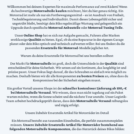
Willkommen bei deinem Experten für maximale Performance auf zwei Rädern! Wenn
du hochwertige
Motorradteile kaufen
möchtest, bist du hier genau richtig. Ein
Motorrad ist mehr als nur ein Fortbewegungsmittel – es ist Ausdruck von Freiheit,
Technikbegeisterung und Individualität. Damit dieses Lebensgefühl sicher und
ungetrübt bleibt, benötigt dein Bike regelmäßige Wartung und gelegentlich ein
Upgrade durch spezifische
Motorrad Anbauteile
oder
Motorrad Tuning Teile
.
Unser
Online Shop
hat es sich zur Aufgabe gemacht, Fahrern aller Marken
erstklassige
Qualität
zu bieten. Egal, ob du eine Reparatur in der eigenen Garage
planst oder dein Bike optisch und technisch aufwerten willst: Bei uns findest du die
passenden
Ersatzteile für Motorrad
-Modelle jeglicher Art.
Warum du deine Ersatzteile für Motorrad bei uns bestellen solltest
Der Markt für
Motorradteile
ist groß, doch die Unterschiede in der
Qualität
sind
entscheidend für deine Sicherheit. Wir setzen auf ein Sortiment, das langlebig ist und
präzise passt. Unser Fokus liegt darauf, dir das Schrauben so einfach wie möglich zu
machen. Deshalb bieten wir dir alle Komponenten
zu besten Preisen
an, ohne dass du
Kompromisse bei der Sicherheit eingehen musst.
Ein großer Vorteil unseres Shops ist der
schneller kostenloser Lieferung ab 100,-€
bei Motorradteile Versand
. Wir wissen, dass man nicht tagelang auf ein Paket
warten möchte, wenn die Sonne scheint und die nächste Tour ansteht. Unser Logistik-
Team arbeitet hochdruckgeprüft daran, dass dein
Motorradteile Versand
reibungslos
und zügig erfolgt.
Unsere Zubehör Ersatzteile Artikel für Motorräder im Detail
Ein Motorrad besteht aus tausenden Einzelteilen, die perfekt zusammenspielen
müssen.
Unsere Zubehör Ersatzteile Artikel für Motorräder bestehend aus
folgenden Motorradteile Komponenten
, die das Herzstück deines Bikes bilden: