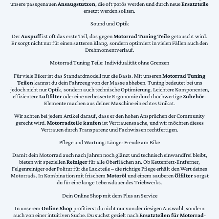
unsere passgenauen
Ansaugstutzen
, die oft porös werden und durch neue
Ersatzteile
ersetzt werden sollten.
Sound und Optik
Der
Auspuff
ist oft das erste Teil, das gegen
Motorrad Tuning Teile
getauscht wird.
Er sorgt nicht nur für einen satteren Klang, sondern optimiert in vielen Fällen auch den
Drehmomentverlauf.
Motorrad Tuning Teile: Individualität ohne Grenzen
Für viele Biker ist das Standardmodell nur die Basis. Mit unseren
Motorrad Tuning
Teilen
kannst du dein Fahrzeug von der Masse abheben. Tuning bedeutet bei uns
jedoch nicht nur Optik, sondern auch technische Optimierung. Leichtere Komponenten,
effizientere
Luftfilter
oder eine verbesserte Ergonomie durch hochwertige
Zubehör
-
Elemente machen aus deiner Maschine ein echtes Unikat.
Wir achten bei jedem Artikel darauf, dass er den hohen Ansprüchen der Community
gerecht wird.
Motorradteile kaufen
ist Vertrauenssache, und wir möchten dieses
Vertrauen durch Transparenz und Fachwissen rechtfertigen.
Pflege und Wartung: Länger Freude am Bike
Damit dein Motorrad auch nach Jahren noch glänzt und technisch einwandfrei bleibt,
bieten wir speziellen
Reiniger
für alle Oberflächen an. Ob Kettenfett-Entferner,
Felgenreiniger oder Politur für die Lackteile – die richtige Pflege erhält den Wert deines
Motorrads. In Kombination mit frischem
Motoröl
und einem sauberen
Ölfilter
sorgst
du für eine lange Lebensdauer des Triebwerks.
Dein Online Shop mit dem Plus an Service
In unserem
Online Shop
profitierst du nicht nur von der riesigen Auswahl, sondern
auch von einer intuitiven Suche. Du suchst gezielt nach
Ersatzteilen für Motorrad
-