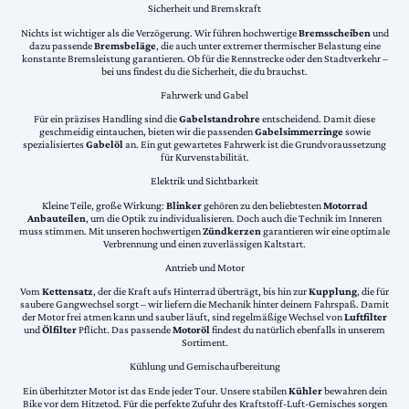
Sicherheit und Bremskraft
Nichts ist wichtiger als die Verzögerung. Wir führen hochwertige
Bremsscheiben
und
dazu passende
Bremsbeläge
, die auch unter extremer thermischer Belastung eine
konstante Bremsleistung garantieren. Ob für die Rennstrecke oder den Stadtverkehr –
bei uns findest du die Sicherheit, die du brauchst.
Fahrwerk und Gabel
Für ein präzises Handling sind die
Gabelstandrohre
entscheidend. Damit diese
geschmeidig eintauchen, bieten wir die passenden
Gabelsimmerringe
sowie
spezialisiertes
Gabelöl
an. Ein gut gewartetes Fahrwerk ist die Grundvoraussetzung
für Kurvenstabilität.
Elektrik und Sichtbarkeit
Kleine Teile, große Wirkung:
Blinker
gehören zu den beliebtesten
Motorrad
Anbauteilen
, um die Optik zu individualisieren. Doch auch die Technik im Inneren
muss stimmen. Mit unseren hochwertigen
Zündkerzen
garantieren wir eine optimale
Verbrennung und einen zuverlässigen Kaltstart.
Antrieb und Motor
Vom
Kettensatz
, der die Kraft aufs Hinterrad überträgt, bis hin zur
Kupplung
, die für
saubere Gangwechsel sorgt – wir liefern die Mechanik hinter deinem Fahrspaß. Damit
der Motor frei atmen kann und sauber läuft, sind regelmäßige Wechsel von
Luftfilter
und
Ölfilter
Pflicht. Das passende
Motoröl
findest du natürlich ebenfalls in unserem
Sortiment.
Kühlung und Gemischaufbereitung
Ein überhitzter Motor ist das Ende jeder Tour. Unsere stabilen
Kühler
bewahren dein
Bike vor dem Hitzetod. Für die perfekte Zufuhr des Kraftstoff-Luft-Gemisches sorgen