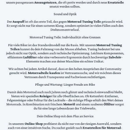
unsere passgenauen
Ansaugstutzen
, die oft porös werden und durch neue
Ersatzteile
ersetzt werden sollten.
Sound und Optik
Der
Auspuff
ist oft das erste Teil, das gegen
Motorrad Tuning Teile
getauscht wird.
Er sorgt nicht nur für einen satteren Klang, sondern optimiert in vielen Fällen auch den
Drehmomentverlauf.
Motorrad Tuning Teile: Individualität ohne Grenzen
Für viele Biker ist das Standardmodell nur die Basis. Mit unseren
Motorrad Tuning
Teilen
kannst du dein Fahrzeug von der Masse abheben. Tuning bedeutet bei uns
jedoch nicht nur Optik, sondern auch technische Optimierung. Leichtere Komponenten,
effizientere
Luftfilter
oder eine verbesserte Ergonomie durch hochwertige
Zubehör
-
Elemente machen aus deiner Maschine ein echtes Unikat.
Wir achten bei jedem Artikel darauf, dass er den hohen Ansprüchen der Community
gerecht wird.
Motorradteile kaufen
ist Vertrauenssache, und wir möchten dieses
Vertrauen durch Transparenz und Fachwissen rechtfertigen.
Pflege und Wartung: Länger Freude am Bike
Damit dein Motorrad auch nach Jahren noch glänzt und technisch einwandfrei bleibt,
bieten wir speziellen
Reiniger
für alle Oberflächen an. Ob Kettenfett-Entferner,
Felgenreiniger oder Politur für die Lackteile – die richtige Pflege erhält den Wert deines
Motorrads. In Kombination mit frischem
Motoröl
und einem sauberen
Ölfilter
sorgst
du für eine lange Lebensdauer des Triebwerks.
Dein Online Shop mit dem Plus an Service
In unserem
Online Shop
profitierst du nicht nur von der riesigen Auswahl, sondern
auch von einer intuitiven Suche. Du suchst gezielt nach
Ersatzteilen für Motorrad
-