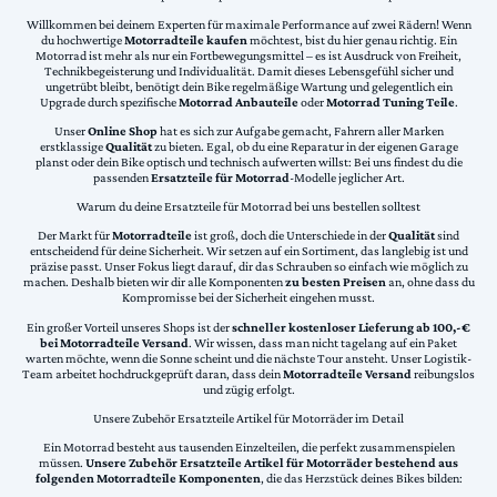
Willkommen bei deinem Experten für maximale Performance auf zwei Rädern! Wenn
du hochwertige
Motorradteile kaufen
möchtest, bist du hier genau richtig. Ein
Motorrad ist mehr als nur ein Fortbewegungsmittel – es ist Ausdruck von Freiheit,
Technikbegeisterung und Individualität. Damit dieses Lebensgefühl sicher und
ungetrübt bleibt, benötigt dein Bike regelmäßige Wartung und gelegentlich ein
Upgrade durch spezifische
Motorrad Anbauteile
oder
Motorrad Tuning Teile
.
Unser
Online Shop
hat es sich zur Aufgabe gemacht, Fahrern aller Marken
erstklassige
Qualität
zu bieten. Egal, ob du eine Reparatur in der eigenen Garage
planst oder dein Bike optisch und technisch aufwerten willst: Bei uns findest du die
passenden
Ersatzteile für Motorrad
-Modelle jeglicher Art.
Warum du deine Ersatzteile für Motorrad bei uns bestellen solltest
Der Markt für
Motorradteile
ist groß, doch die Unterschiede in der
Qualität
sind
entscheidend für deine Sicherheit. Wir setzen auf ein Sortiment, das langlebig ist und
präzise passt. Unser Fokus liegt darauf, dir das Schrauben so einfach wie möglich zu
machen. Deshalb bieten wir dir alle Komponenten
zu besten Preisen
an, ohne dass du
Kompromisse bei der Sicherheit eingehen musst.
Ein großer Vorteil unseres Shops ist der
schneller kostenloser Lieferung ab 100,-€
bei Motorradteile Versand
. Wir wissen, dass man nicht tagelang auf ein Paket
warten möchte, wenn die Sonne scheint und die nächste Tour ansteht. Unser Logistik-
Team arbeitet hochdruckgeprüft daran, dass dein
Motorradteile Versand
reibungslos
und zügig erfolgt.
Unsere Zubehör Ersatzteile Artikel für Motorräder im Detail
Ein Motorrad besteht aus tausenden Einzelteilen, die perfekt zusammenspielen
müssen.
Unsere Zubehör Ersatzteile Artikel für Motorräder bestehend aus
folgenden Motorradteile Komponenten
, die das Herzstück deines Bikes bilden: