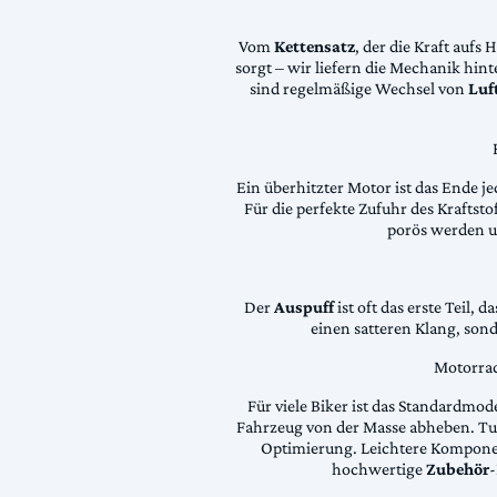
Vom
Kettensatz
, der die Kraft aufs 
sorgt – wir liefern die Mechanik hin
sind regelmäßige Wechsel von
Luft
Ein überhitzter Motor ist das Ende je
Für die perfekte Zufuhr des Krafts
porös werden 
Der
Auspuff
ist oft das erste Teil, 
einen satteren Klang, son
Motorrad
Für viele Biker ist das Standardmode
Fahrzeug von der Masse abheben. Tun
Optimierung. Leichtere Komponen
hochwertige
Zubehör
-