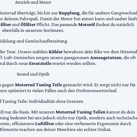
Antrieb und Motor
Hinterrad überträgt, bis hin zur
Kupplung
, die für saubere Gangwechse
ter deinem Fahrspaß. Damit der Motor frei atmen kann und sauber läuft
filter
und
Ölfilter
Pflicht. Das passende
Motoröl
findest du natürlich
ebenfalls in unserem Sortiment.
Kühlung und Gemischaufbereitung
der Tour. Unsere stabilen
Kühler
bewahren dein Bike vor dem Hitzetod
toff-Luft-Gemisches sorgen unsere passgenauen
Ansaugstutzen
, die oft
und durch neue
Ersatzteile
ersetzt werden sollten.
Sound und Optik
das gegen
Motorrad Tuning Teile
getauscht wird. Er sorgt nicht nur für
dern optimiert in vielen Fällen auch den Drehmomentverlauf.
 Tuning Teile: Individualität ohne Grenzen
ll nur die Basis. Mit unseren
Motorrad Tuning Teilen
kannst du dein
ing bedeutet bei uns jedoch nicht nur Optik, sondern auch technisch
ten, effizientere
Luftfilter
oder eine verbesserte Ergonomie durch
Elemente machen aus deiner Maschine ein echtes Unikat.