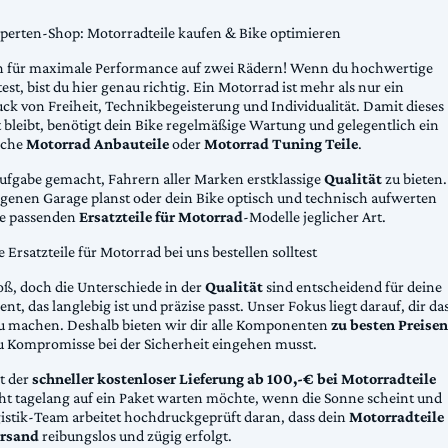
xperten-Shop: Motorradteile kaufen & Bike optimieren
 für maximale Performance auf zwei Rädern! Wenn du hochwertige
st, bist du hier genau richtig. Ein Motorrad ist mehr als nur ein
ck von Freiheit, Technikbegeisterung und Individualität. Damit dieses
 bleibt, benötigt dein Bike regelmäßige Wartung und gelegentlich ein
sche
Motorrad Anbauteile
oder
Motorrad Tuning Teile
.
Aufgabe gemacht, Fahrern aller Marken erstklassige
Qualität
zu bieten.
eigenen Garage planst oder dein Bike optisch und technisch aufwerten
die passenden
Ersatzteile für Motorrad
-Modelle jeglicher Art.
Ersatzteile für Motorrad bei uns bestellen solltest
oß, doch die Unterschiede in der
Qualität
sind entscheidend für deine
nt, das langlebig ist und präzise passt. Unser Fokus liegt darauf, dir da
u machen. Deshalb bieten wir dir alle Komponenten
zu besten Preisen
u Kompromisse bei der Sicherheit eingehen musst.
st der
schneller kostenloser Lieferung ab 100,-€ bei Motorradteile
cht tagelang auf ein Paket warten möchte, wenn die Sonne scheint und
gistik-Team arbeitet hochdruckgeprüft daran, dass dein
Motorradteile
rsand
reibungslos und zügig erfolgt.