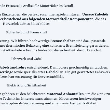
ör Ersatzteile Artikel für Motorräder im Detail
n Einzelteilen, die perfekt zusammenspielen müssen.
Unsere Zubehör
äder bestehend aus folgenden Motorradteile Komponenten
, die das
Herzstück deines Bikes bilden:
Sicherheit und Bremskraft
zögerung. Wir führen hochwertige
Bremsscheiben
und dazu passende
emer thermischer Belastung eine konstante Bremsleistung garantieren.
 Stadtverkehr – bei uns findest du die Sicherheit, die du brauchst.
Fahrwerk und Gabel
Gabelstandrohre
entscheidend. Damit diese geschmeidig eintauchen,
erringe
sowie spezialisiertes
Gabelöl
an. Ein gut gewartetes Fahrwer
e Grundvoraussetzung für Kurvenstabilität.
Elektrik und Sichtbarkeit
r
gehören zu den beliebtesten
Motorrad Anbauteilen
, um die Optik zu
die Technik im Inneren muss stimmen. Mit unseren hochwertigen
 eine optimale Verbrennung und einen zuverlässigen Kaltstart.