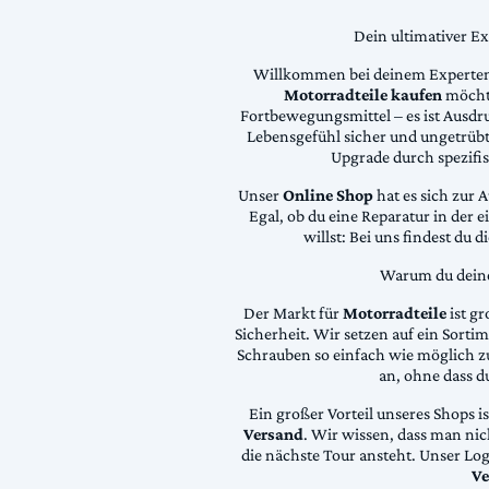
Dein ultimativer E
Willkommen bei deinem Experten
Motorradteile kaufen
möchte
Fortbewegungsmittel – es ist Ausdru
Lebensgefühl sicher und ungetrübt
Upgrade durch spezifi
Unser
Online Shop
hat es sich zur 
Egal, ob du eine Reparatur in der 
willst: Bei uns findest du 
Warum du deine 
Der Markt für
Motorradteile
ist gr
Sicherheit. Wir setzen auf ein Sortime
Schrauben so einfach wie möglich z
an, ohne dass d
Ein großer Vorteil unseres Shops i
Versand
. Wir wissen, dass man ni
die nächste Tour ansteht. Unser Lo
Ve