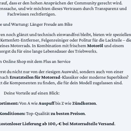
arauf, dass er den hohen Ansprüchen der Community gerecht wird.
uenssache, und wir möchten dieses Vertrauen durch Transparenz und
Fachwissen rechtfertigen.
ge und Wartung: Länger Freude am Bike
n noch glänzt und technisch einwandfrei bleibt, bieten wir spezielle
Kettenfett-Entferner, Felgenreiniger oder Politur für die Lackteile – di
 deines Motorrads. In Kombination mit frischem
Motoröl
und einem
sorgst du für eine lange Lebensdauer des Triebwerks.
n Online Shop mit dem Plus an Service
erst du nicht nur von der riesigen Auswahl, sondern auch von einer
t nach
Ersatzteilen für Motorrad
-Klassiker oder moderne Superbikes?
kt die Komponenten zu finden, die für dein Modell zugelassen sind.
Deine Vorteile auf einen Blick:
ortiment:
Von A wie
Auspuff
bis Z wie
Zündkerzen
.
 Konditionen:
Top-Qualität
zu besten Preisen
.
kostenloser Lieferung ab 100,-€ bei Motorradteile Versand
.