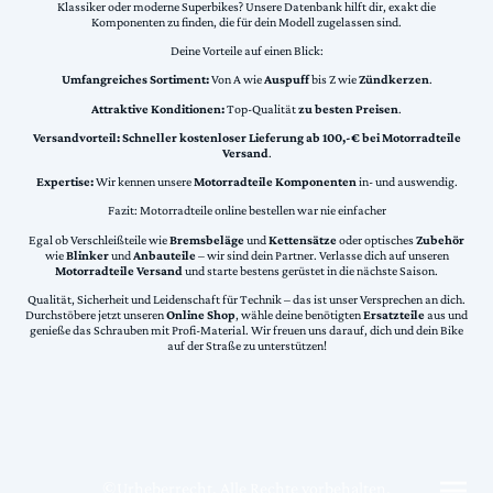
Klassiker oder moderne Superbikes? Unsere Datenbank hilft dir, exakt die
Komponenten zu finden, die für dein Modell zugelassen sind.
Deine Vorteile auf einen Blick:
Umfangreiches Sortiment:
Von A wie
Auspuff
bis Z wie
Zündkerzen
.
Attraktive Konditionen:
Top-Qualität
zu besten Preisen
.
Versandvorteil:
Schneller kostenloser Lieferung ab 100,-€ bei Motorradteile
Versand
.
Expertise:
Wir kennen unsere
Motorradteile Komponenten
in- und auswendig.
Fazit: Motorradteile online bestellen war nie einfacher
Egal ob Verschleißteile wie
Bremsbeläge
und
Kettensätze
oder optisches
Zubehör
wie
Blinker
und
Anbauteile
– wir sind dein Partner. Verlasse dich auf unseren
Motorradteile Versand
und starte bestens gerüstet in die nächste Saison.
Qualität, Sicherheit und Leidenschaft für Technik – das ist unser Versprechen an dich.
Durchstöbere jetzt unseren
Online Shop
, wähle deine benötigten
Ersatzteile
aus und
genieße das Schrauben mit Profi-Material. Wir freuen uns darauf, dich und dein Bike
auf der Straße zu unterstützen!
©Urheberrecht. Alle Rechte vorbehalten.