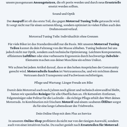
unsere passgenauen
Ansaugstutzen
, die oft porös werden und durch neue
Ersatzteile
ersetzt werden sollten.
Sound und Optik
Der
Auspuff
ist oft das erste Teil, das gegen
Motorrad Tuning Teile
getauscht wird.
Er sorgt nicht nur für einen satteren Klang, sondern optimiert in vielen Fällen auch den
Drehmomentverlauf.
Motorrad Tuning Teile: Individualität ohne Grenzen
Für viele Biker ist das Standardmodell nur die Basis. Mit unseren
Motorrad Tuning
Teilen
kannst du dein Fahrzeug von der Masse abheben. Tuning bedeutet bei uns
jedoch nicht nur Optik, sondern auch technische Optimierung. Leichtere Komponenten,
effizientere
Luftfilter
oder eine verbesserte Ergonomie durch hochwertige
Zubehör
-
Elemente machen aus deiner Maschine ein echtes Unikat.
Wir achten bei jedem Artikel darauf, dass er den hohen Ansprüchen der Community
gerecht wird.
Motorradteile kaufen
ist Vertrauenssache, und wir möchten dieses
Vertrauen durch Transparenz und Fachwissen rechtfertigen.
Pflege und Wartung: Länger Freude am Bike
Damit dein Motorrad auch nach Jahren noch glänzt und technisch einwandfrei bleibt,
bieten wir speziellen
Reiniger
für alle Oberflächen an. Ob Kettenfett-Entferner,
Felgenreiniger oder Politur für die Lackteile – die richtige Pflege erhält den Wert deines
Motorrads. In Kombination mit frischem
Motoröl
und einem sauberen
Ölfilter
sorgst
du für eine lange Lebensdauer des Triebwerks.
Dein Online Shop mit dem Plus an Service
In unserem
Online Shop
profitierst du nicht nur von der riesigen Auswahl, sondern
auch von einer intuitiven Suche. Du suchst gezielt nach
Ersatzteilen für Motorrad
-