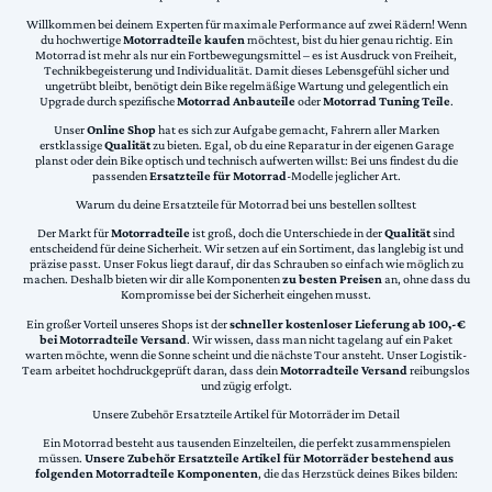
Willkommen bei deinem Experten für maximale Performance auf zwei Rädern! Wenn
du hochwertige
Motorradteile kaufen
möchtest, bist du hier genau richtig. Ein
Motorrad ist mehr als nur ein Fortbewegungsmittel – es ist Ausdruck von Freiheit,
Technikbegeisterung und Individualität. Damit dieses Lebensgefühl sicher und
ungetrübt bleibt, benötigt dein Bike regelmäßige Wartung und gelegentlich ein
Upgrade durch spezifische
Motorrad Anbauteile
oder
Motorrad Tuning Teile
.
Unser
Online Shop
hat es sich zur Aufgabe gemacht, Fahrern aller Marken
erstklassige
Qualität
zu bieten. Egal, ob du eine Reparatur in der eigenen Garage
planst oder dein Bike optisch und technisch aufwerten willst: Bei uns findest du die
passenden
Ersatzteile für Motorrad
-Modelle jeglicher Art.
Warum du deine Ersatzteile für Motorrad bei uns bestellen solltest
Der Markt für
Motorradteile
ist groß, doch die Unterschiede in der
Qualität
sind
entscheidend für deine Sicherheit. Wir setzen auf ein Sortiment, das langlebig ist und
präzise passt. Unser Fokus liegt darauf, dir das Schrauben so einfach wie möglich zu
machen. Deshalb bieten wir dir alle Komponenten
zu besten Preisen
an, ohne dass du
Kompromisse bei der Sicherheit eingehen musst.
Ein großer Vorteil unseres Shops ist der
schneller kostenloser Lieferung ab 100,-€
bei Motorradteile Versand
. Wir wissen, dass man nicht tagelang auf ein Paket
warten möchte, wenn die Sonne scheint und die nächste Tour ansteht. Unser Logistik-
Team arbeitet hochdruckgeprüft daran, dass dein
Motorradteile Versand
reibungslos
und zügig erfolgt.
Unsere Zubehör Ersatzteile Artikel für Motorräder im Detail
Ein Motorrad besteht aus tausenden Einzelteilen, die perfekt zusammenspielen
müssen.
Unsere Zubehör Ersatzteile Artikel für Motorräder bestehend aus
folgenden Motorradteile Komponenten
, die das Herzstück deines Bikes bilden: