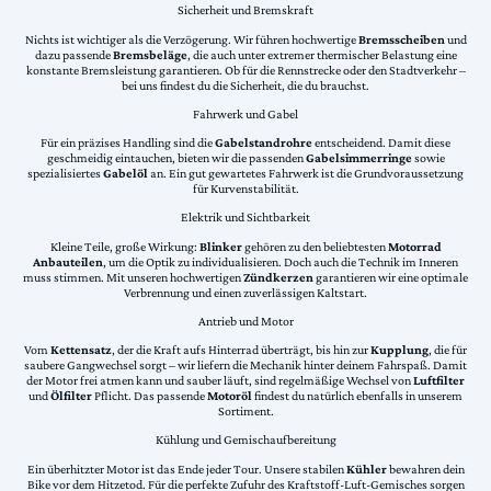
Sicherheit und Bremskraft
Nichts ist wichtiger als die Verzögerung. Wir führen hochwertige
Bremsscheiben
und
dazu passende
Bremsbeläge
, die auch unter extremer thermischer Belastung eine
konstante Bremsleistung garantieren. Ob für die Rennstrecke oder den Stadtverkehr –
bei uns findest du die Sicherheit, die du brauchst.
Fahrwerk und Gabel
Für ein präzises Handling sind die
Gabelstandrohre
entscheidend. Damit diese
geschmeidig eintauchen, bieten wir die passenden
Gabelsimmerringe
sowie
spezialisiertes
Gabelöl
an. Ein gut gewartetes Fahrwerk ist die Grundvoraussetzung
für Kurvenstabilität.
Elektrik und Sichtbarkeit
Kleine Teile, große Wirkung:
Blinker
gehören zu den beliebtesten
Motorrad
Anbauteilen
, um die Optik zu individualisieren. Doch auch die Technik im Inneren
muss stimmen. Mit unseren hochwertigen
Zündkerzen
garantieren wir eine optimale
Verbrennung und einen zuverlässigen Kaltstart.
Antrieb und Motor
Vom
Kettensatz
, der die Kraft aufs Hinterrad überträgt, bis hin zur
Kupplung
, die für
saubere Gangwechsel sorgt – wir liefern die Mechanik hinter deinem Fahrspaß. Damit
der Motor frei atmen kann und sauber läuft, sind regelmäßige Wechsel von
Luftfilter
und
Ölfilter
Pflicht. Das passende
Motoröl
findest du natürlich ebenfalls in unserem
Sortiment.
Kühlung und Gemischaufbereitung
Ein überhitzter Motor ist das Ende jeder Tour. Unsere stabilen
Kühler
bewahren dein
Bike vor dem Hitzetod. Für die perfekte Zufuhr des Kraftstoff-Luft-Gemisches sorgen