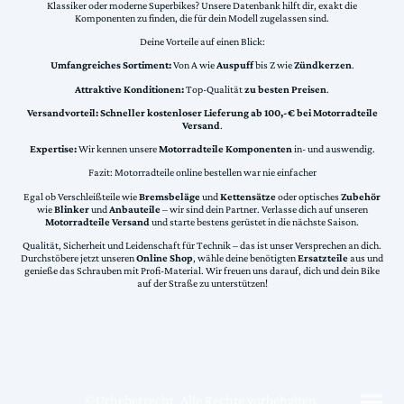
Klassiker oder moderne Superbikes? Unsere Datenbank hilft dir, exakt die
Komponenten zu finden, die für dein Modell zugelassen sind.
Deine Vorteile auf einen Blick:
Umfangreiches Sortiment:
Von A wie
Auspuff
bis Z wie
Zündkerzen
.
Attraktive Konditionen:
Top-Qualität
zu besten Preisen
.
Versandvorteil:
Schneller kostenloser Lieferung ab 100,-€ bei Motorradteile
Versand
.
Expertise:
Wir kennen unsere
Motorradteile Komponenten
in- und auswendig.
Fazit: Motorradteile online bestellen war nie einfacher
Egal ob Verschleißteile wie
Bremsbeläge
und
Kettensätze
oder optisches
Zubehör
wie
Blinker
und
Anbauteile
– wir sind dein Partner. Verlasse dich auf unseren
Motorradteile Versand
und starte bestens gerüstet in die nächste Saison.
Qualität, Sicherheit und Leidenschaft für Technik – das ist unser Versprechen an dich.
Durchstöbere jetzt unseren
Online Shop
, wähle deine benötigten
Ersatzteile
aus und
genieße das Schrauben mit Profi-Material. Wir freuen uns darauf, dich und dein Bike
auf der Straße zu unterstützen!
©Urheberrecht. Alle Rechte vorbehalten.