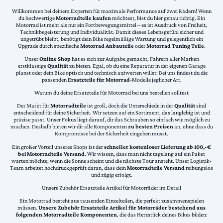
Willkommen bei deinem Experten für maximale Performance auf zwei Rädern! Wenn
du hochwertige
Motorradteile kaufen
möchtest, bist du hier genau richtig. Ein
Motorrad ist mehr als nur ein Fortbewegungsmittel – es ist Ausdruck von Freiheit,
Technikbegeisterung und Individualität. Damit dieses Lebensgefühl sicher und
ungetrübt bleibt, benötigt dein Bike regelmäßige Wartung und gelegentlich ein
Upgrade durch spezifische
Motorrad Anbauteile
oder
Motorrad Tuning Teile
.
Unser
Online Shop
hat es sich zur Aufgabe gemacht, Fahrern aller Marken
erstklassige
Qualität
zu bieten. Egal, ob du eine Reparatur in der eigenen Garage
planst oder dein Bike optisch und technisch aufwerten willst: Bei uns findest du die
passenden
Ersatzteile für Motorrad
-Modelle jeglicher Art.
Warum du deine Ersatzteile für Motorrad bei uns bestellen solltest
Der Markt für
Motorradteile
ist groß, doch die Unterschiede in der
Qualität
sind
entscheidend für deine Sicherheit. Wir setzen auf ein Sortiment, das langlebig ist und
präzise passt. Unser Fokus liegt darauf, dir das Schrauben so einfach wie möglich zu
machen. Deshalb bieten wir dir alle Komponenten
zu besten Preisen
an, ohne dass du
Kompromisse bei der Sicherheit eingehen musst.
Ein großer Vorteil unseres Shops ist der
schneller kostenloser Lieferung ab 100,-€
bei Motorradteile Versand
. Wir wissen, dass man nicht tagelang auf ein Paket
warten möchte, wenn die Sonne scheint und die nächste Tour ansteht. Unser Logistik-
Team arbeitet hochdruckgeprüft daran, dass dein
Motorradteile Versand
reibungslos
und zügig erfolgt.
Unsere Zubehör Ersatzteile Artikel für Motorräder im Detail
Ein Motorrad besteht aus tausenden Einzelteilen, die perfekt zusammenspielen
müssen.
Unsere Zubehör Ersatzteile Artikel für Motorräder bestehend aus
folgenden Motorradteile Komponenten
, die das Herzstück deines Bikes bilden: