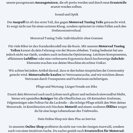
unsere passgenauen
Ansaugstutzen
, die oft porös werden und durch neue
Ersatzteile
ersetzt werden sollten.
Sound und Optik
Der
Auspuff
ist oft das erste Teil, das gegen
Motorrad Tuning Teile
getauscht wird.
Er sorgt nicht nur für einen satteren Klang, sondern optimiert in vielen Fällen auch den
Drehmomentverlauf.
Motorrad Tuning Teile: Individualität ohne Grenzen
Für viele Biker ist das Standardmodell nur die Basis. Mit unseren
Motorrad Tuning
Teilen
kannst du dein Fahrzeug von der Masse abheben. Tuning bedeutet bei uns
jedoch nicht nur Optik, sondern auch technische Optimierung. Leichtere Komponenten,
effizientere
Luftfilter
oder eine verbesserte Ergonomie durch hochwertige
Zubehör
-
Elemente machen aus deiner Maschine ein echtes Unikat.
Wir achten bei jedem Artikel darauf, dass er den hohen Ansprüchen der Community
gerecht wird.
Motorradteile kaufen
ist Vertrauenssache, und wir möchten dieses
Vertrauen durch Transparenz und Fachwissen rechtfertigen.
Pflege und Wartung: Länger Freude am Bike
Damit dein Motorrad auch nach Jahren noch glänzt und technisch einwandfrei bleibt,
bieten wir speziellen
Reiniger
für alle Oberflächen an. Ob Kettenfett-Entferner,
Felgenreiniger oder Politur für die Lackteile – die richtige Pflege erhält den Wert deines
Motorrads. In Kombination mit frischem
Motoröl
und einem sauberen
Ölfilter
sorgst
du für eine lange Lebensdauer des Triebwerks.
Dein Online Shop mit dem Plus an Service
In unserem
Online Shop
profitierst du nicht nur von der riesigen Auswahl, sondern
auch von einer intuitiven Suche. Du suchst gezielt nach
Ersatzteilen für Motorrad
-