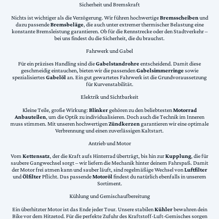
Sicherheit und Bremskraft
Nichts ist wichtiger als die Verzögerung. Wir führen hochwertige
Bremsscheiben
und
dazu passende
Bremsbeläge
, die auch unter extremer thermischer Belastung eine
konstante Bremsleistung garantieren. Ob für die Rennstrecke oder den Stadtverkehr –
bei uns findest du die Sicherheit, die du brauchst.
Fahrwerk und Gabel
Für ein präzises Handling sind die
Gabelstandrohre
entscheidend. Damit diese
geschmeidig eintauchen, bieten wir die passenden
Gabelsimmerringe
sowie
spezialisiertes
Gabelöl
an. Ein gut gewartetes Fahrwerk ist die Grundvoraussetzung
für Kurvenstabilität.
Elektrik und Sichtbarkeit
Kleine Teile, große Wirkung:
Blinker
gehören zu den beliebtesten
Motorrad
Anbauteilen
, um die Optik zu individualisieren. Doch auch die Technik im Inneren
muss stimmen. Mit unseren hochwertigen
Zündkerzen
garantieren wir eine optimale
Verbrennung und einen zuverlässigen Kaltstart.
Antrieb und Motor
Vom
Kettensatz
, der die Kraft aufs Hinterrad überträgt, bis hin zur
Kupplung
, die für
saubere Gangwechsel sorgt – wir liefern die Mechanik hinter deinem Fahrspaß. Damit
der Motor frei atmen kann und sauber läuft, sind regelmäßige Wechsel von
Luftfilter
und
Ölfilter
Pflicht. Das passende
Motoröl
findest du natürlich ebenfalls in unserem
Sortiment.
Kühlung und Gemischaufbereitung
Ein überhitzter Motor ist das Ende jeder Tour. Unsere stabilen
Kühler
bewahren dein
Bike vor dem Hitzetod. Für die perfekte Zufuhr des Kraftstoff-Luft-Gemisches sorgen