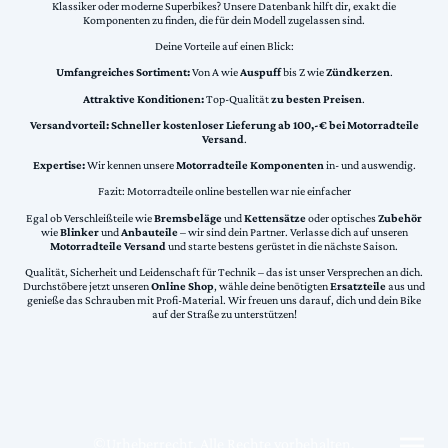
Klassiker oder moderne Superbikes? Unsere Datenbank hilft dir, exakt die
Komponenten zu finden, die für dein Modell zugelassen sind.
Deine Vorteile auf einen Blick:
Umfangreiches Sortiment:
Von A wie
Auspuff
bis Z wie
Zündkerzen
.
Attraktive Konditionen:
Top-Qualität
zu besten Preisen
.
Versandvorteil:
Schneller kostenloser Lieferung ab 100,-€ bei Motorradteile
Versand
.
Expertise:
Wir kennen unsere
Motorradteile Komponenten
in- und auswendig.
Fazit: Motorradteile online bestellen war nie einfacher
Egal ob Verschleißteile wie
Bremsbeläge
und
Kettensätze
oder optisches
Zubehör
wie
Blinker
und
Anbauteile
– wir sind dein Partner. Verlasse dich auf unseren
Motorradteile Versand
und starte bestens gerüstet in die nächste Saison.
Qualität, Sicherheit und Leidenschaft für Technik – das ist unser Versprechen an dich.
Durchstöbere jetzt unseren
Online Shop
, wähle deine benötigten
Ersatzteile
aus und
genieße das Schrauben mit Profi-Material. Wir freuen uns darauf, dich und dein Bike
auf der Straße zu unterstützen!
©Urheberrecht. Alle Rechte vorbehalten.