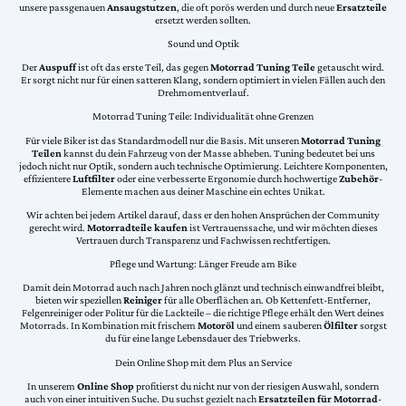
unsere passgenauen
Ansaugstutzen
, die oft porös werden und durch neue
Ersatzteile
ersetzt werden sollten.
Sound und Optik
Der
Auspuff
ist oft das erste Teil, das gegen
Motorrad Tuning Teile
getauscht wird.
Er sorgt nicht nur für einen satteren Klang, sondern optimiert in vielen Fällen auch den
Drehmomentverlauf.
Motorrad Tuning Teile: Individualität ohne Grenzen
Für viele Biker ist das Standardmodell nur die Basis. Mit unseren
Motorrad Tuning
Teilen
kannst du dein Fahrzeug von der Masse abheben. Tuning bedeutet bei uns
jedoch nicht nur Optik, sondern auch technische Optimierung. Leichtere Komponenten,
effizientere
Luftfilter
oder eine verbesserte Ergonomie durch hochwertige
Zubehör
-
Elemente machen aus deiner Maschine ein echtes Unikat.
Wir achten bei jedem Artikel darauf, dass er den hohen Ansprüchen der Community
gerecht wird.
Motorradteile kaufen
ist Vertrauenssache, und wir möchten dieses
Vertrauen durch Transparenz und Fachwissen rechtfertigen.
Pflege und Wartung: Länger Freude am Bike
Damit dein Motorrad auch nach Jahren noch glänzt und technisch einwandfrei bleibt,
bieten wir speziellen
Reiniger
für alle Oberflächen an. Ob Kettenfett-Entferner,
Felgenreiniger oder Politur für die Lackteile – die richtige Pflege erhält den Wert deines
Motorrads. In Kombination mit frischem
Motoröl
und einem sauberen
Ölfilter
sorgst
du für eine lange Lebensdauer des Triebwerks.
Dein Online Shop mit dem Plus an Service
In unserem
Online Shop
profitierst du nicht nur von der riesigen Auswahl, sondern
auch von einer intuitiven Suche. Du suchst gezielt nach
Ersatzteilen für Motorrad
-