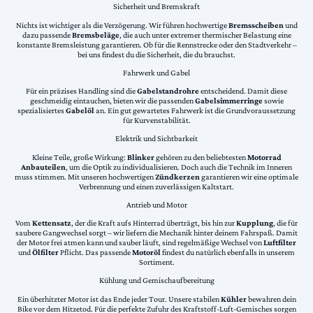
Sicherheit und Bremskraft
Nichts ist wichtiger als die Verzögerung. Wir führen hochwertige
Bremsscheiben
und
dazu passende
Bremsbeläge
, die auch unter extremer thermischer Belastung eine
konstante Bremsleistung garantieren. Ob für die Rennstrecke oder den Stadtverkehr –
bei uns findest du die Sicherheit, die du brauchst.
Fahrwerk und Gabel
Für ein präzises Handling sind die
Gabelstandrohre
entscheidend. Damit diese
geschmeidig eintauchen, bieten wir die passenden
Gabelsimmerringe
sowie
spezialisiertes
Gabelöl
an. Ein gut gewartetes Fahrwerk ist die Grundvoraussetzung
für Kurvenstabilität.
Elektrik und Sichtbarkeit
Kleine Teile, große Wirkung:
Blinker
gehören zu den beliebtesten
Motorrad
Anbauteilen
, um die Optik zu individualisieren. Doch auch die Technik im Inneren
muss stimmen. Mit unseren hochwertigen
Zündkerzen
garantieren wir eine optimale
Verbrennung und einen zuverlässigen Kaltstart.
Antrieb und Motor
Vom
Kettensatz
, der die Kraft aufs Hinterrad überträgt, bis hin zur
Kupplung
, die für
saubere Gangwechsel sorgt – wir liefern die Mechanik hinter deinem Fahrspaß. Damit
der Motor frei atmen kann und sauber läuft, sind regelmäßige Wechsel von
Luftfilter
und
Ölfilter
Pflicht. Das passende
Motoröl
findest du natürlich ebenfalls in unserem
Sortiment.
Kühlung und Gemischaufbereitung
Ein überhitzter Motor ist das Ende jeder Tour. Unsere stabilen
Kühler
bewahren dein
Bike vor dem Hitzetod. Für die perfekte Zufuhr des Kraftstoff-Luft-Gemisches sorgen