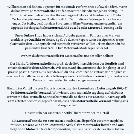
Willkommen bei deinem Experten für maximale Performance auf zwei Rädern! Wenn
du hochwertige
Motorradteile kaufen
möchtest, bist du hier genau richtig. Ein
Motorrad ist mehr als nur ein Fortbewegungsmittel – es ist Ausdruck von Freiheit,
Technikbegeisterung und Individualität. Damit dieses Lebensgefühl sicher und
ungetrübt bleibt, benötigt dein Bike regelmäßige Wartung und gelegentlich ein
Upgrade durch spezifische
Motorrad Anbauteile
oder
Motorrad Tuning Teile
.
Unser
Online Shop
hat es sich zur Aufgabe gemacht, Fahrern aller Marken
erstklassige
Qualität
zu bieten. Egal, ob du eine Reparatur in der eigenen Garage
planst oder dein Bike optisch und technisch aufwerten willst: Bei uns findest du die
passenden
Ersatzteile für Motorrad
-Modelle jeglicher Art.
Warum du deine Ersatzteile für Motorrad bei uns bestellen solltest
Der Markt für
Motorradteile
ist groß, doch die Unterschiede in der
Qualität
sind
entscheidend für deine Sicherheit. Wir setzen auf ein Sortiment, das langlebig ist und
präzise passt. Unser Fokus liegt darauf, dir das Schrauben so einfach wie möglich zu
machen. Deshalb bieten wir dir alle Komponenten
zu besten Preisen
an, ohne dass du
Kompromisse bei der Sicherheit eingehen musst.
Ein großer Vorteil unseres Shops ist der
schneller kostenloser Lieferung ab 100,-€
bei Motorradteile Versand
. Wir wissen, dass man nicht tagelang auf ein Paket
warten möchte, wenn die Sonne scheint und die nächste Tour ansteht. Unser Logistik-
Team arbeitet hochdruckgeprüft daran, dass dein
Motorradteile Versand
reibungslos
und zügig erfolgt.
Unsere Zubehör Ersatzteile Artikel für Motorräder im Detail
Ein Motorrad besteht aus tausenden Einzelteilen, die perfekt zusammenspielen
müssen.
Unsere Zubehör Ersatzteile Artikel für Motorräder bestehend aus
folgenden Motorradteile Komponenten
, die das Herzstück deines Bikes bilden: