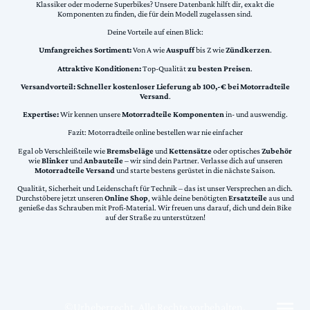
Klassiker oder moderne Superbikes? Unsere Datenbank hilft dir, exakt die
Komponenten zu finden, die für dein Modell zugelassen sind.
Deine Vorteile auf einen Blick:
Umfangreiches Sortiment:
Von A wie
Auspuff
bis Z wie
Zündkerzen
.
Attraktive Konditionen:
Top-Qualität
zu besten Preisen
.
Versandvorteil:
Schneller kostenloser Lieferung ab 100,-€ bei Motorradteile
Versand
.
Expertise:
Wir kennen unsere
Motorradteile Komponenten
in- und auswendig.
Fazit: Motorradteile online bestellen war nie einfacher
Egal ob Verschleißteile wie
Bremsbeläge
und
Kettensätze
oder optisches
Zubehör
wie
Blinker
und
Anbauteile
– wir sind dein Partner. Verlasse dich auf unseren
Motorradteile Versand
und starte bestens gerüstet in die nächste Saison.
Qualität, Sicherheit und Leidenschaft für Technik – das ist unser Versprechen an dich.
Durchstöbere jetzt unseren
Online Shop
, wähle deine benötigten
Ersatzteile
aus und
genieße das Schrauben mit Profi-Material. Wir freuen uns darauf, dich und dein Bike
auf der Straße zu unterstützen!
©Urheberrecht. Alle Rechte vorbehalten.