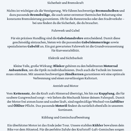
Sicherheit und Bremskraft
Nichts ist wichtiger als die Verzögerung. Wir führen hochwertige
Bremsscheiben
und
dazu passende
Bremsbeläge
, die auch unter extremer thermischer Belastung eine
konstante Bremsleistung garantieren. Ob für die Rennstrecke oder den Stadtverkehr –
bei uns findest du die Sicherheit, die du brauchst.
Fahrwerk und Gabel
Für ein präzises Handling sind die
Gabelstandrohre
entscheidend. Damit diese
geschmeidig eintauchen, bieten wir die passenden
Gabelsimmerringe
sowie
spezialisiertes
Gabelöl
an. Ein gut gewartetes Fahrwerk ist die Grundvoraussetzung
für Kurvenstabilität.
Elektrik und Sichtbarkeit
Kleine Teile, große Wirkung:
Blinker
gehören zu den beliebtesten
Motorrad
Anbauteilen
, um die Optik zu individualisieren. Doch auch die Technik im Inneren
muss stimmen. Mit unseren hochwertigen
Zündkerzen
garantieren wir eine optimale
Verbrennung und einen zuverlässigen Kaltstart.
Antrieb und Motor
Vom
Kettensatz
, der die Kraft aufs Hinterrad überträgt, bis hin zur
Kupplung
, die für
saubere Gangwechsel sorgt – wir liefern die Mechanik hinter deinem Fahrspaß. Damit
der Motor frei atmen kann und sauber läuft, sind regelmäßige Wechsel von
Luftfilter
und
Ölfilter
Pflicht. Das passende
Motoröl
findest du natürlich ebenfalls in unserem
Sortiment.
Kühlung und Gemischaufbereitung
Ein überhitzter Motor ist das Ende jeder Tour. Unsere stabilen
Kühler
bewahren dein
Bike vor dem Hitzetod. Für die perfekte Zufuhr des Kraftstoff-Luft-Gemisches sorgen