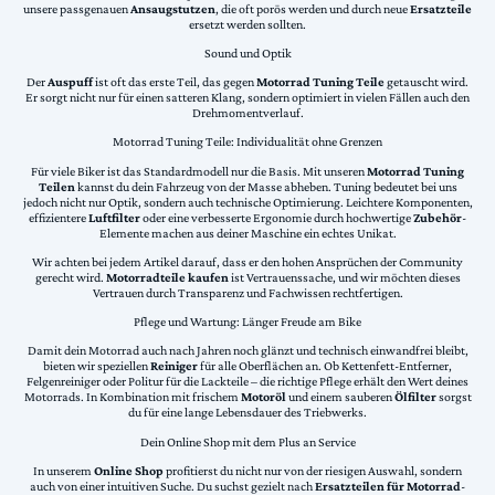
unsere passgenauen
Ansaugstutzen
, die oft porös werden und durch neue
Ersatzteile
ersetzt werden sollten.
Sound und Optik
Der
Auspuff
ist oft das erste Teil, das gegen
Motorrad Tuning Teile
getauscht wird.
Er sorgt nicht nur für einen satteren Klang, sondern optimiert in vielen Fällen auch den
Drehmomentverlauf.
Motorrad Tuning Teile: Individualität ohne Grenzen
Für viele Biker ist das Standardmodell nur die Basis. Mit unseren
Motorrad Tuning
Teilen
kannst du dein Fahrzeug von der Masse abheben. Tuning bedeutet bei uns
jedoch nicht nur Optik, sondern auch technische Optimierung. Leichtere Komponenten,
effizientere
Luftfilter
oder eine verbesserte Ergonomie durch hochwertige
Zubehör
-
Elemente machen aus deiner Maschine ein echtes Unikat.
Wir achten bei jedem Artikel darauf, dass er den hohen Ansprüchen der Community
gerecht wird.
Motorradteile kaufen
ist Vertrauenssache, und wir möchten dieses
Vertrauen durch Transparenz und Fachwissen rechtfertigen.
Pflege und Wartung: Länger Freude am Bike
Damit dein Motorrad auch nach Jahren noch glänzt und technisch einwandfrei bleibt,
bieten wir speziellen
Reiniger
für alle Oberflächen an. Ob Kettenfett-Entferner,
Felgenreiniger oder Politur für die Lackteile – die richtige Pflege erhält den Wert deines
Motorrads. In Kombination mit frischem
Motoröl
und einem sauberen
Ölfilter
sorgst
du für eine lange Lebensdauer des Triebwerks.
Dein Online Shop mit dem Plus an Service
In unserem
Online Shop
profitierst du nicht nur von der riesigen Auswahl, sondern
auch von einer intuitiven Suche. Du suchst gezielt nach
Ersatzteilen für Motorrad
-