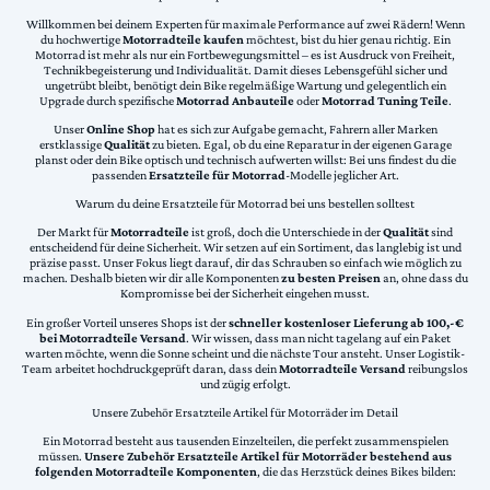
Willkommen bei deinem Experten für maximale Performance auf zwei Rädern! Wenn
du hochwertige
Motorradteile kaufen
möchtest, bist du hier genau richtig. Ein
Motorrad ist mehr als nur ein Fortbewegungsmittel – es ist Ausdruck von Freiheit,
Technikbegeisterung und Individualität. Damit dieses Lebensgefühl sicher und
ungetrübt bleibt, benötigt dein Bike regelmäßige Wartung und gelegentlich ein
Upgrade durch spezifische
Motorrad Anbauteile
oder
Motorrad Tuning Teile
.
Unser
Online Shop
hat es sich zur Aufgabe gemacht, Fahrern aller Marken
erstklassige
Qualität
zu bieten. Egal, ob du eine Reparatur in der eigenen Garage
planst oder dein Bike optisch und technisch aufwerten willst: Bei uns findest du die
passenden
Ersatzteile für Motorrad
-Modelle jeglicher Art.
Warum du deine Ersatzteile für Motorrad bei uns bestellen solltest
Der Markt für
Motorradteile
ist groß, doch die Unterschiede in der
Qualität
sind
entscheidend für deine Sicherheit. Wir setzen auf ein Sortiment, das langlebig ist und
präzise passt. Unser Fokus liegt darauf, dir das Schrauben so einfach wie möglich zu
machen. Deshalb bieten wir dir alle Komponenten
zu besten Preisen
an, ohne dass du
Kompromisse bei der Sicherheit eingehen musst.
Ein großer Vorteil unseres Shops ist der
schneller kostenloser Lieferung ab 100,-€
bei Motorradteile Versand
. Wir wissen, dass man nicht tagelang auf ein Paket
warten möchte, wenn die Sonne scheint und die nächste Tour ansteht. Unser Logistik-
Team arbeitet hochdruckgeprüft daran, dass dein
Motorradteile Versand
reibungslos
und zügig erfolgt.
Unsere Zubehör Ersatzteile Artikel für Motorräder im Detail
Ein Motorrad besteht aus tausenden Einzelteilen, die perfekt zusammenspielen
müssen.
Unsere Zubehör Ersatzteile Artikel für Motorräder bestehend aus
folgenden Motorradteile Komponenten
, die das Herzstück deines Bikes bilden: