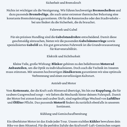
Sicherheit und Bremskraft
Nichts ist wichtiger als die Verzögerung. Wir führen hochwertige
Bremsscheiben
und
dazu passende
Bremsbeläge
, die auch unter extremer thermischer Belastung eine
konstante Bremsleistung garantieren. Ob für die Rennstrecke oder den Stadtverkehr –
bei uns findest du die Sicherheit, die du brauchst.
Fahrwerk und Gabel
Für ein präzises Handling sind die
Gabelstandrohre
entscheidend. Damit diese
geschmeidig eintauchen, bieten wir die passenden
Gabelsimmerringe
sowie
spezialisiertes
Gabelöl
an. Ein gut gewartetes Fahrwerk ist die Grundvoraussetzung
für Kurvenstabilität.
Elektrik und Sichtbarkeit
Kleine Teile, große Wirkung:
Blinker
gehören zu den beliebtesten
Motorrad
Anbauteilen
, um die Optik zu individualisieren. Doch auch die Technik im Inneren
muss stimmen. Mit unseren hochwertigen
Zündkerzen
garantieren wir eine optimale
Verbrennung und einen zuverlässigen Kaltstart.
Antrieb und Motor
Vom
Kettensatz
, der die Kraft aufs Hinterrad überträgt, bis hin zur
Kupplung
, die für
saubere Gangwechsel sorgt – wir liefern die Mechanik hinter deinem Fahrspaß. Damit
der Motor frei atmen kann und sauber läuft, sind regelmäßige Wechsel von
Luftfilter
und
Ölfilter
Pflicht. Das passende
Motoröl
findest du natürlich ebenfalls in unserem
Sortiment.
Kühlung und Gemischaufbereitung
Ein überhitzter Motor ist das Ende jeder Tour. Unsere stabilen
Kühler
bewahren dein
Bike vor dem Hitzetod. Für die perfekte Zufuhr des Kraftstoff-Luft-Gemisches sorgen