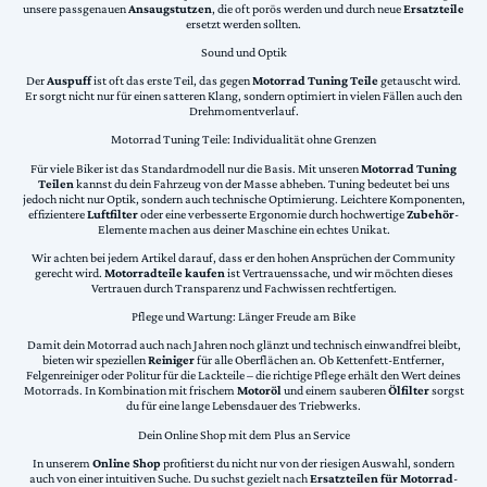
unsere passgenauen
Ansaugstutzen
, die oft porös werden und durch neue
Ersatzteile
ersetzt werden sollten.
Sound und Optik
Der
Auspuff
ist oft das erste Teil, das gegen
Motorrad Tuning Teile
getauscht wird.
Er sorgt nicht nur für einen satteren Klang, sondern optimiert in vielen Fällen auch den
Drehmomentverlauf.
Motorrad Tuning Teile: Individualität ohne Grenzen
Für viele Biker ist das Standardmodell nur die Basis. Mit unseren
Motorrad Tuning
Teilen
kannst du dein Fahrzeug von der Masse abheben. Tuning bedeutet bei uns
jedoch nicht nur Optik, sondern auch technische Optimierung. Leichtere Komponenten,
effizientere
Luftfilter
oder eine verbesserte Ergonomie durch hochwertige
Zubehör
-
Elemente machen aus deiner Maschine ein echtes Unikat.
Wir achten bei jedem Artikel darauf, dass er den hohen Ansprüchen der Community
gerecht wird.
Motorradteile kaufen
ist Vertrauenssache, und wir möchten dieses
Vertrauen durch Transparenz und Fachwissen rechtfertigen.
Pflege und Wartung: Länger Freude am Bike
Damit dein Motorrad auch nach Jahren noch glänzt und technisch einwandfrei bleibt,
bieten wir speziellen
Reiniger
für alle Oberflächen an. Ob Kettenfett-Entferner,
Felgenreiniger oder Politur für die Lackteile – die richtige Pflege erhält den Wert deines
Motorrads. In Kombination mit frischem
Motoröl
und einem sauberen
Ölfilter
sorgst
du für eine lange Lebensdauer des Triebwerks.
Dein Online Shop mit dem Plus an Service
In unserem
Online Shop
profitierst du nicht nur von der riesigen Auswahl, sondern
auch von einer intuitiven Suche. Du suchst gezielt nach
Ersatzteilen für Motorrad
-