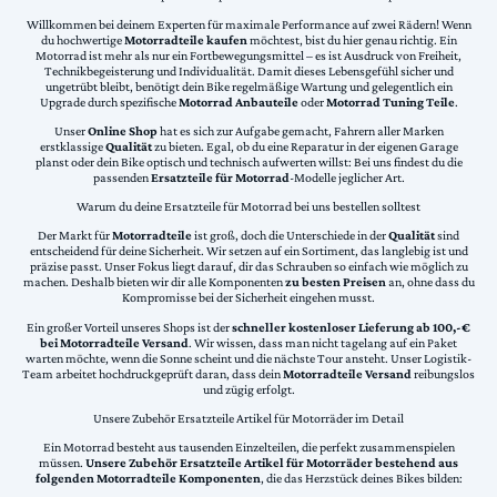
Willkommen bei deinem Experten für maximale Performance auf zwei Rädern! Wenn
du hochwertige
Motorradteile kaufen
möchtest, bist du hier genau richtig. Ein
Motorrad ist mehr als nur ein Fortbewegungsmittel – es ist Ausdruck von Freiheit,
Technikbegeisterung und Individualität. Damit dieses Lebensgefühl sicher und
ungetrübt bleibt, benötigt dein Bike regelmäßige Wartung und gelegentlich ein
Upgrade durch spezifische
Motorrad Anbauteile
oder
Motorrad Tuning Teile
.
Unser
Online Shop
hat es sich zur Aufgabe gemacht, Fahrern aller Marken
erstklassige
Qualität
zu bieten. Egal, ob du eine Reparatur in der eigenen Garage
planst oder dein Bike optisch und technisch aufwerten willst: Bei uns findest du die
passenden
Ersatzteile für Motorrad
-Modelle jeglicher Art.
Warum du deine Ersatzteile für Motorrad bei uns bestellen solltest
Der Markt für
Motorradteile
ist groß, doch die Unterschiede in der
Qualität
sind
entscheidend für deine Sicherheit. Wir setzen auf ein Sortiment, das langlebig ist und
präzise passt. Unser Fokus liegt darauf, dir das Schrauben so einfach wie möglich zu
machen. Deshalb bieten wir dir alle Komponenten
zu besten Preisen
an, ohne dass du
Kompromisse bei der Sicherheit eingehen musst.
Ein großer Vorteil unseres Shops ist der
schneller kostenloser Lieferung ab 100,-€
bei Motorradteile Versand
. Wir wissen, dass man nicht tagelang auf ein Paket
warten möchte, wenn die Sonne scheint und die nächste Tour ansteht. Unser Logistik-
Team arbeitet hochdruckgeprüft daran, dass dein
Motorradteile Versand
reibungslos
und zügig erfolgt.
Unsere Zubehör Ersatzteile Artikel für Motorräder im Detail
Ein Motorrad besteht aus tausenden Einzelteilen, die perfekt zusammenspielen
müssen.
Unsere Zubehör Ersatzteile Artikel für Motorräder bestehend aus
folgenden Motorradteile Komponenten
, die das Herzstück deines Bikes bilden: