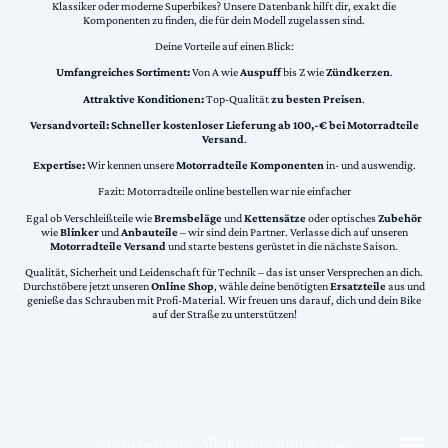
Klassiker oder moderne Superbikes? Unsere Datenbank hilft dir, exakt die
Komponenten zu finden, die für dein Modell zugelassen sind.
Deine Vorteile auf einen Blick:
Umfangreiches Sortiment:
Von A wie
Auspuff
bis Z wie
Zündkerzen
.
Attraktive Konditionen:
Top-Qualität
zu besten Preisen
.
Versandvorteil:
Schneller kostenloser Lieferung ab 100,-€ bei Motorradteile
Versand
.
Expertise:
Wir kennen unsere
Motorradteile Komponenten
in- und auswendig.
Fazit: Motorradteile online bestellen war nie einfacher
Egal ob Verschleißteile wie
Bremsbeläge
und
Kettensätze
oder optisches
Zubehör
wie
Blinker
und
Anbauteile
– wir sind dein Partner. Verlasse dich auf unseren
Motorradteile Versand
und starte bestens gerüstet in die nächste Saison.
Qualität, Sicherheit und Leidenschaft für Technik – das ist unser Versprechen an dich.
Durchstöbere jetzt unseren
Online Shop
, wähle deine benötigten
Ersatzteile
aus und
genieße das Schrauben mit Profi-Material. Wir freuen uns darauf, dich und dein Bike
auf der Straße zu unterstützen!
©Urheberrecht. Alle Rechte vorbehalten.