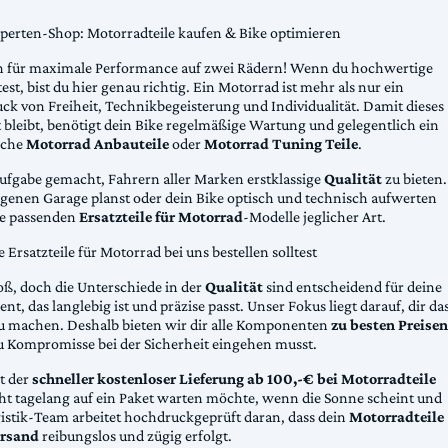
xperten-Shop: Motorradteile kaufen & Bike optimieren
 für maximale Performance auf zwei Rädern! Wenn du hochwertige
st, bist du hier genau richtig. Ein Motorrad ist mehr als nur ein
ck von Freiheit, Technikbegeisterung und Individualität. Damit dieses
 bleibt, benötigt dein Bike regelmäßige Wartung und gelegentlich ein
sche
Motorrad Anbauteile
oder
Motorrad Tuning Teile
.
Aufgabe gemacht, Fahrern aller Marken erstklassige
Qualität
zu bieten.
eigenen Garage planst oder dein Bike optisch und technisch aufwerten
die passenden
Ersatzteile für Motorrad
-Modelle jeglicher Art.
Ersatzteile für Motorrad bei uns bestellen solltest
oß, doch die Unterschiede in der
Qualität
sind entscheidend für deine
nt, das langlebig ist und präzise passt. Unser Fokus liegt darauf, dir da
u machen. Deshalb bieten wir dir alle Komponenten
zu besten Preisen
u Kompromisse bei der Sicherheit eingehen musst.
st der
schneller kostenloser Lieferung ab 100,-€ bei Motorradteile
cht tagelang auf ein Paket warten möchte, wenn die Sonne scheint und
gistik-Team arbeitet hochdruckgeprüft daran, dass dein
Motorradteile
rsand
reibungslos und zügig erfolgt.