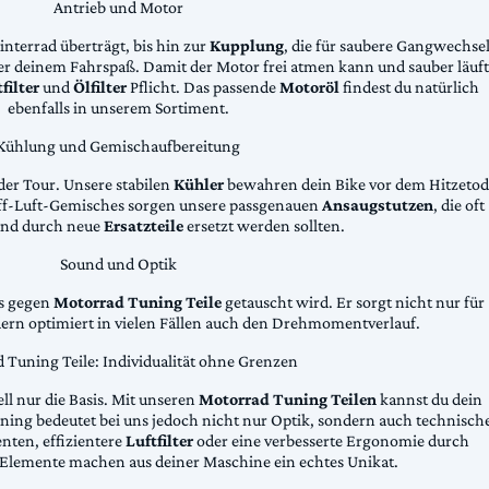
Antrieb und Motor
Hinterrad überträgt, bis hin zur
Kupplung
, die für saubere Gangwechse
ter deinem Fahrspaß. Damit der Motor frei atmen kann und sauber läuft
filter
und
Ölfilter
Pflicht. Das passende
Motoröl
findest du natürlich
ebenfalls in unserem Sortiment.
Kühlung und Gemischaufbereitung
der Tour. Unsere stabilen
Kühler
bewahren dein Bike vor dem Hitzetod
toff-Luft-Gemisches sorgen unsere passgenauen
Ansaugstutzen
, die oft
und durch neue
Ersatzteile
ersetzt werden sollten.
Sound und Optik
das gegen
Motorrad Tuning Teile
getauscht wird. Er sorgt nicht nur für
dern optimiert in vielen Fällen auch den Drehmomentverlauf.
 Tuning Teile: Individualität ohne Grenzen
ll nur die Basis. Mit unseren
Motorrad Tuning Teilen
kannst du dein
ing bedeutet bei uns jedoch nicht nur Optik, sondern auch technisch
ten, effizientere
Luftfilter
oder eine verbesserte Ergonomie durch
Elemente machen aus deiner Maschine ein echtes Unikat.