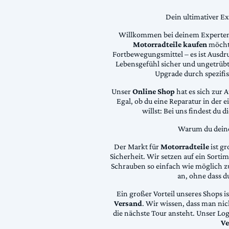
Dein ultimativer E
Willkommen bei deinem Experten
Motorradteile kaufen
möchte
Fortbewegungsmittel – es ist Ausdru
Lebensgefühl sicher und ungetrübt
Upgrade durch spezifi
Unser
Online Shop
hat es sich zur 
Egal, ob du eine Reparatur in der 
willst: Bei uns findest du 
Warum du deine 
Der Markt für
Motorradteile
ist gr
Sicherheit. Wir setzen auf ein Sortime
Schrauben so einfach wie möglich z
an, ohne dass d
Ein großer Vorteil unseres Shops i
Versand
. Wir wissen, dass man ni
die nächste Tour ansteht. Unser Lo
Ve