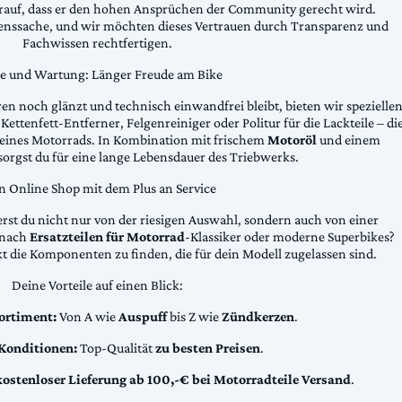
arauf, dass er den hohen Ansprüchen der Community gerecht wird.
uenssache, und wir möchten dieses Vertrauen durch Transparenz und
Fachwissen rechtfertigen.
ge und Wartung: Länger Freude am Bike
n noch glänzt und technisch einwandfrei bleibt, bieten wir spezielle
Kettenfett-Entferner, Felgenreiniger oder Politur für die Lackteile – di
 deines Motorrads. In Kombination mit frischem
Motoröl
und einem
sorgst du für eine lange Lebensdauer des Triebwerks.
n Online Shop mit dem Plus an Service
erst du nicht nur von der riesigen Auswahl, sondern auch von einer
t nach
Ersatzteilen für Motorrad
-Klassiker oder moderne Superbikes?
kt die Komponenten zu finden, die für dein Modell zugelassen sind.
Deine Vorteile auf einen Blick:
ortiment:
Von A wie
Auspuff
bis Z wie
Zündkerzen
.
 Konditionen:
Top-Qualität
zu besten Preisen
.
kostenloser Lieferung ab 100,-€ bei Motorradteile Versand
.