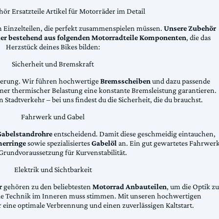
ör Ersatzteile Artikel für Motorräder im Detail
n Einzelteilen, die perfekt zusammenspielen müssen.
Unsere Zubehör
äder bestehend aus folgenden Motorradteile Komponenten
, die das
Herzstück deines Bikes bilden:
Sicherheit und Bremskraft
zögerung. Wir führen hochwertige
Bremsscheiben
und dazu passende
emer thermischer Belastung eine konstante Bremsleistung garantieren.
 Stadtverkehr – bei uns findest du die Sicherheit, die du brauchst.
Fahrwerk und Gabel
Gabelstandrohre
entscheidend. Damit diese geschmeidig eintauchen,
erringe
sowie spezialisiertes
Gabelöl
an. Ein gut gewartetes Fahrwer
e Grundvoraussetzung für Kurvenstabilität.
Elektrik und Sichtbarkeit
r
gehören zu den beliebtesten
Motorrad Anbauteilen
, um die Optik zu
die Technik im Inneren muss stimmen. Mit unseren hochwertigen
 eine optimale Verbrennung und einen zuverlässigen Kaltstart.