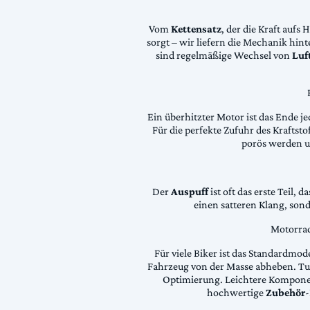
Vom
Kettensatz
, der die Kraft aufs 
sorgt – wir liefern die Mechanik hin
sind regelmäßige Wechsel von
Luft
Ein überhitzter Motor ist das Ende je
Für die perfekte Zufuhr des Krafts
porös werden 
Der
Auspuff
ist oft das erste Teil, 
einen satteren Klang, son
Motorrad
Für viele Biker ist das Standardmode
Fahrzeug von der Masse abheben. Tun
Optimierung. Leichtere Komponen
hochwertige
Zubehör
-