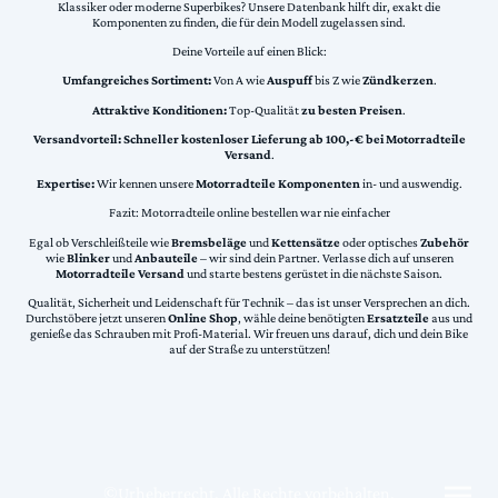
Klassiker oder moderne Superbikes? Unsere Datenbank hilft dir, exakt die
Komponenten zu finden, die für dein Modell zugelassen sind.
Deine Vorteile auf einen Blick:
Umfangreiches Sortiment:
Von A wie
Auspuff
bis Z wie
Zündkerzen
.
Attraktive Konditionen:
Top-Qualität
zu besten Preisen
.
Versandvorteil:
Schneller kostenloser Lieferung ab 100,-€ bei Motorradteile
Versand
.
Expertise:
Wir kennen unsere
Motorradteile Komponenten
in- und auswendig.
Fazit: Motorradteile online bestellen war nie einfacher
Egal ob Verschleißteile wie
Bremsbeläge
und
Kettensätze
oder optisches
Zubehör
wie
Blinker
und
Anbauteile
– wir sind dein Partner. Verlasse dich auf unseren
Motorradteile Versand
und starte bestens gerüstet in die nächste Saison.
Qualität, Sicherheit und Leidenschaft für Technik – das ist unser Versprechen an dich.
Durchstöbere jetzt unseren
Online Shop
, wähle deine benötigten
Ersatzteile
aus und
genieße das Schrauben mit Profi-Material. Wir freuen uns darauf, dich und dein Bike
auf der Straße zu unterstützen!
©Urheberrecht. Alle Rechte vorbehalten.