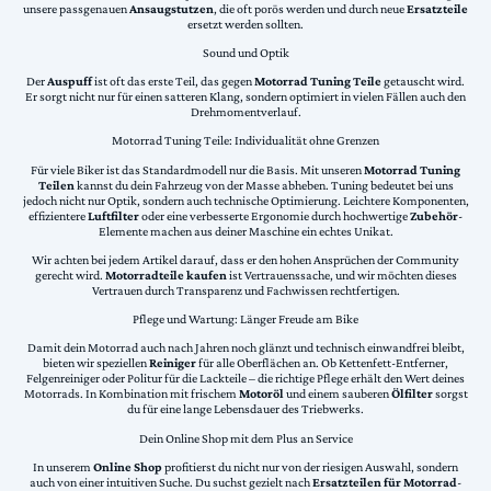
unsere passgenauen
Ansaugstutzen
, die oft porös werden und durch neue
Ersatzteile
ersetzt werden sollten.
Sound und Optik
Der
Auspuff
ist oft das erste Teil, das gegen
Motorrad Tuning Teile
getauscht wird.
Er sorgt nicht nur für einen satteren Klang, sondern optimiert in vielen Fällen auch den
Drehmomentverlauf.
Motorrad Tuning Teile: Individualität ohne Grenzen
Für viele Biker ist das Standardmodell nur die Basis. Mit unseren
Motorrad Tuning
Teilen
kannst du dein Fahrzeug von der Masse abheben. Tuning bedeutet bei uns
jedoch nicht nur Optik, sondern auch technische Optimierung. Leichtere Komponenten,
effizientere
Luftfilter
oder eine verbesserte Ergonomie durch hochwertige
Zubehör
-
Elemente machen aus deiner Maschine ein echtes Unikat.
Wir achten bei jedem Artikel darauf, dass er den hohen Ansprüchen der Community
gerecht wird.
Motorradteile kaufen
ist Vertrauenssache, und wir möchten dieses
Vertrauen durch Transparenz und Fachwissen rechtfertigen.
Pflege und Wartung: Länger Freude am Bike
Damit dein Motorrad auch nach Jahren noch glänzt und technisch einwandfrei bleibt,
bieten wir speziellen
Reiniger
für alle Oberflächen an. Ob Kettenfett-Entferner,
Felgenreiniger oder Politur für die Lackteile – die richtige Pflege erhält den Wert deines
Motorrads. In Kombination mit frischem
Motoröl
und einem sauberen
Ölfilter
sorgst
du für eine lange Lebensdauer des Triebwerks.
Dein Online Shop mit dem Plus an Service
In unserem
Online Shop
profitierst du nicht nur von der riesigen Auswahl, sondern
auch von einer intuitiven Suche. Du suchst gezielt nach
Ersatzteilen für Motorrad
-