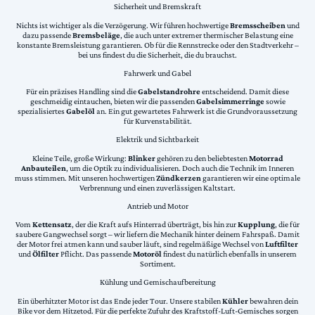
Sicherheit und Bremskraft
Nichts ist wichtiger als die Verzögerung. Wir führen hochwertige
Bremsscheiben
und
dazu passende
Bremsbeläge
, die auch unter extremer thermischer Belastung eine
konstante Bremsleistung garantieren. Ob für die Rennstrecke oder den Stadtverkehr –
bei uns findest du die Sicherheit, die du brauchst.
Fahrwerk und Gabel
Für ein präzises Handling sind die
Gabelstandrohre
entscheidend. Damit diese
geschmeidig eintauchen, bieten wir die passenden
Gabelsimmerringe
sowie
spezialisiertes
Gabelöl
an. Ein gut gewartetes Fahrwerk ist die Grundvoraussetzung
für Kurvenstabilität.
Elektrik und Sichtbarkeit
Kleine Teile, große Wirkung:
Blinker
gehören zu den beliebtesten
Motorrad
Anbauteilen
, um die Optik zu individualisieren. Doch auch die Technik im Inneren
muss stimmen. Mit unseren hochwertigen
Zündkerzen
garantieren wir eine optimale
Verbrennung und einen zuverlässigen Kaltstart.
Antrieb und Motor
Vom
Kettensatz
, der die Kraft aufs Hinterrad überträgt, bis hin zur
Kupplung
, die für
saubere Gangwechsel sorgt – wir liefern die Mechanik hinter deinem Fahrspaß. Damit
der Motor frei atmen kann und sauber läuft, sind regelmäßige Wechsel von
Luftfilter
und
Ölfilter
Pflicht. Das passende
Motoröl
findest du natürlich ebenfalls in unserem
Sortiment.
Kühlung und Gemischaufbereitung
Ein überhitzter Motor ist das Ende jeder Tour. Unsere stabilen
Kühler
bewahren dein
Bike vor dem Hitzetod. Für die perfekte Zufuhr des Kraftstoff-Luft-Gemisches sorgen