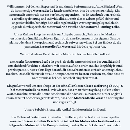
Willkommen bei deinem Experten für maximale Performance auf zwei Rädern! Wenn
du hochwertige
Motorradteile kaufen
möchtest, bist du hier genau richtig. Ein
Motorrad ist mehr als nur ein Fortbewegungsmittel – es ist Ausdruck von Freiheit,
Technikbegeisterung und Individualität. Damit dieses Lebensgefühl sicher und
ungetrübt bleibt, benötigt dein Bike regelmäßige Wartung und gelegentlich ein
Upgrade durch spezifische
Motorrad Anbauteile
oder
Motorrad Tuning Teile
.
Unser
Online Shop
hat es sich zur Aufgabe gemacht, Fahrern aller Marken
erstklassige
Qualität
zu bieten. Egal, ob du eine Reparatur in der eigenen Garage
planst oder dein Bike optisch und technisch aufwerten willst: Bei uns findest du die
passenden
Ersatzteile für Motorrad
-Modelle jeglicher Art.
Warum du deine Ersatzteile für Motorrad bei uns bestellen solltest
Der Markt für
Motorradteile
ist groß, doch die Unterschiede in der
Qualität
sind
entscheidend für deine Sicherheit. Wir setzen auf ein Sortiment, das langlebig ist und
präzise passt. Unser Fokus liegt darauf, dir das Schrauben so einfach wie möglich zu
machen. Deshalb bieten wir dir alle Komponenten
zu besten Preisen
an, ohne dass du
Kompromisse bei der Sicherheit eingehen musst.
Ein großer Vorteil unseres Shops ist der
schneller kostenloser Lieferung ab 100,-€
bei Motorradteile Versand
. Wir wissen, dass man nicht tagelang auf ein Paket
warten möchte, wenn die Sonne scheint und die nächste Tour ansteht. Unser Logistik-
Team arbeitet hochdruckgeprüft daran, dass dein
Motorradteile Versand
reibungslos
und zügig erfolgt.
Unsere Zubehör Ersatzteile Artikel für Motorräder im Detail
Ein Motorrad besteht aus tausenden Einzelteilen, die perfekt zusammenspielen
müssen.
Unsere Zubehör Ersatzteile Artikel für Motorräder bestehend aus
folgenden Motorradteile Komponenten
, die das Herzstück deines Bikes bilden: