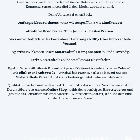
Klassiker oder moderne Superbikes? Unsere Datenbank hilft dir, exakt die
Komponenten zu finden, die für dein Modell zugelassen sind.
Deine Vorteile auf einen Blick:
Umfangreiches Sortiment:
Von A wie
Auspuff
bis Z wie
Zündkerzen
.
Attraktive Konditionen:
Top-Qualität
zu besten Preisen
.
Versandvorteil:
Schneller kostenloser Lieferung ab 100,-€ bei Motorradteile
Versand
.
Expertise:
Wir kennen unsere
Motorradteile Komponenten
in- und auswendig.
Fazit: Motorradteile online bestellen war nie einfacher
Egal ob Verschleißteile wie
Bremsbeläge
und
Kettensätze
oder optisches
Zubehör
wie
Blinker
und
Anbauteile
– wir sind dein Partner. Verlasse dich auf unseren
Motorradteile Versand
und starte bestens gerüstet in die nächste Saison.
Qualität, Sicherheit und Leidenschaft für Technik – das ist unser Versprechen an dich.
Durchstöbere jetzt unseren
Online Shop
, wähle deine benötigten
Ersatzteile
aus und
genieße das Schrauben mit Profi-Material. Wir freuen uns darauf, dich und dein Bike
auf der Straße zu unterstützen!
©Urheberrecht. Alle Rechte vorbehalten.