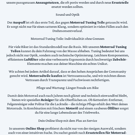
unsere passgenauen
Ansaugstutzen
, die oft porös werden und durch neue
Ersatzteile
ersetzt werden sollten.
Sound und Optik
Der
Auspuff
ist oft das erste Teil, das gegen
Motorrad Tuning Teile
getauscht wird.
Er sorgt nicht nur für einen satteren Klang, sondern optimiert in vielen Fällen auch den
Drehmomentverlauf.
Motorrad Tuning Teile: Individualität ohne Grenzen
Für viele Biker ist das Standardmodell nur die Basis. Mit unseren
Motorrad Tuning
Teilen
kannst du dein Fahrzeug von der Masse abheben. Tuning bedeutet bei uns
jedoch nicht nur Optik, sondern auch technische Optimierung. Leichtere Komponenten,
effizientere
Luftfilter
oder eine verbesserte Ergonomie durch hochwertige
Zubehör
-
Elemente machen aus deiner Maschine ein echtes Unikat.
Wir achten bei jedem Artikel darauf, dass er den hohen Ansprüchen der Community
gerecht wird.
Motorradteile kaufen
ist Vertrauenssache, und wir möchten dieses
Vertrauen durch Transparenz und Fachwissen rechtfertigen.
Pflege und Wartung: Länger Freude am Bike
Damit dein Motorrad auch nach Jahren noch glänzt und technisch einwandfrei bleibt,
bieten wir speziellen
Reiniger
für alle Oberflächen an. Ob Kettenfett-Entferner,
Felgenreiniger oder Politur für die Lackteile – die richtige Pflege erhält den Wert deines
Motorrads. In Kombination mit frischem
Motoröl
und einem sauberen
Ölfilter
sorgst
du für eine lange Lebensdauer des Triebwerks.
Dein Online Shop mit dem Plus an Service
In unserem
Online Shop
profitierst du nicht nur von der riesigen Auswahl, sondern
auch von einer intuitiven Suche. Du suchst gezielt nach
Ersatzteilen für Motorrad
-