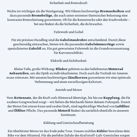
Sicherheit und Bremskraft
Nichts ist wichtiger als die Verzögerung. Wir führen hochwertige
Bremsscheiben
und
dazu passende
Bremsbeläge
, die auch unter extremer thermischer Belastung eine
konstante Bremsleistung garantieren. Ob für die Rennstrecke oder den Stadtverkehr –
bei uns findest du die Sicherheit, die du brauchst.
Fahrwerk und Gabel
Für ein präzises Handling sind die
Gabelstandrohre
entscheidend. Damit diese
geschmeidig eintauchen, bieten wir die passenden
Gabelsimmerringe
sowie
spezialisiertes
Gabelöl
an. Ein gut gewartetes Fahrwerk ist die Grundvoraussetzung
für Kurvenstabilität.
Elektrik und Sichtbarkeit
Kleine Teile, große Wirkung:
Blinker
gehören zu den beliebtesten
Motorrad
Anbauteilen
, um die Optik zu individualisieren. Doch auch die Technik im Inneren
muss stimmen. Mit unseren hochwertigen
Zündkerzen
garantieren wir eine optimale
Verbrennung und einen zuverlässigen Kaltstart.
Antrieb und Motor
Vom
Kettensatz
, der die Kraft aufs Hinterrad überträgt, bis hin zur
Kupplung
, die für
saubere Gangwechsel sorgt – wir liefern die Mechanik hinter deinem Fahrspaß. Damit
der Motor frei atmen kann und sauber läuft, sind regelmäßige Wechsel von
Luftfilter
und
Ölfilter
Pflicht. Das passende
Motoröl
findest du natürlich ebenfalls in unserem
Sortiment.
Kühlung und Gemischaufbereitung
Ein überhitzter Motor ist das Ende jeder Tour. Unsere stabilen
Kühler
bewahren dein
Bike vor dem Hitzetod. Für die perfekte Zufuhr des Kraftstoff-Luft-Gemisches sorgen