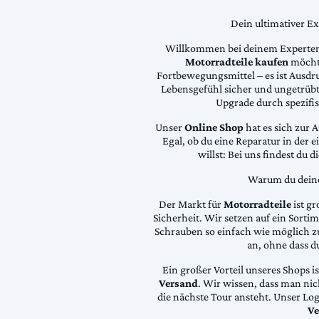
Dein ultimativer E
Willkommen bei deinem Experten
Motorradteile kaufen
möchte
Fortbewegungsmittel – es ist Ausdru
Lebensgefühl sicher und ungetrübt
Upgrade durch spezifi
Unser
Online Shop
hat es sich zur 
Egal, ob du eine Reparatur in der 
willst: Bei uns findest du 
Warum du deine 
Der Markt für
Motorradteile
ist gr
Sicherheit. Wir setzen auf ein Sortime
Schrauben so einfach wie möglich z
an, ohne dass d
Ein großer Vorteil unseres Shops i
Versand
. Wir wissen, dass man ni
die nächste Tour ansteht. Unser Lo
Ve