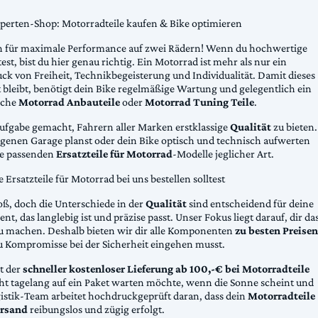
xperten-Shop: Motorradteile kaufen & Bike optimieren
 für maximale Performance auf zwei Rädern! Wenn du hochwertige
st, bist du hier genau richtig. Ein Motorrad ist mehr als nur ein
ck von Freiheit, Technikbegeisterung und Individualität. Damit dieses
 bleibt, benötigt dein Bike regelmäßige Wartung und gelegentlich ein
sche
Motorrad Anbauteile
oder
Motorrad Tuning Teile
.
Aufgabe gemacht, Fahrern aller Marken erstklassige
Qualität
zu bieten.
eigenen Garage planst oder dein Bike optisch und technisch aufwerten
die passenden
Ersatzteile für Motorrad
-Modelle jeglicher Art.
Ersatzteile für Motorrad bei uns bestellen solltest
oß, doch die Unterschiede in der
Qualität
sind entscheidend für deine
nt, das langlebig ist und präzise passt. Unser Fokus liegt darauf, dir da
u machen. Deshalb bieten wir dir alle Komponenten
zu besten Preisen
u Kompromisse bei der Sicherheit eingehen musst.
st der
schneller kostenloser Lieferung ab 100,-€ bei Motorradteile
cht tagelang auf ein Paket warten möchte, wenn die Sonne scheint und
gistik-Team arbeitet hochdruckgeprüft daran, dass dein
Motorradteile
rsand
reibungslos und zügig erfolgt.