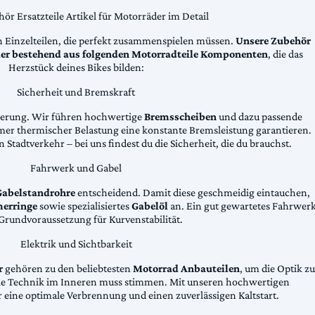
ör Ersatzteile Artikel für Motorräder im Detail
n Einzelteilen, die perfekt zusammenspielen müssen.
Unsere Zubehör
äder bestehend aus folgenden Motorradteile Komponenten
, die das
Herzstück deines Bikes bilden:
Sicherheit und Bremskraft
zögerung. Wir führen hochwertige
Bremsscheiben
und dazu passende
emer thermischer Belastung eine konstante Bremsleistung garantieren.
 Stadtverkehr – bei uns findest du die Sicherheit, die du brauchst.
Fahrwerk und Gabel
Gabelstandrohre
entscheidend. Damit diese geschmeidig eintauchen,
erringe
sowie spezialisiertes
Gabelöl
an. Ein gut gewartetes Fahrwer
e Grundvoraussetzung für Kurvenstabilität.
Elektrik und Sichtbarkeit
r
gehören zu den beliebtesten
Motorrad Anbauteilen
, um die Optik zu
die Technik im Inneren muss stimmen. Mit unseren hochwertigen
 eine optimale Verbrennung und einen zuverlässigen Kaltstart.