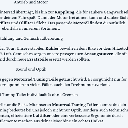
Antrieb und Motor
Hinterrad überträgt, bis hin zur
Kupplung
, die für saubere Gangwechse
ter deinem Fahrspaß. Damit der Motor frei atmen kann und sauber läuft
filter
und
Ölfilter
Pflicht. Das passende
Motoröl
findest du natürlich
ebenfalls in unserem Sortiment.
Kühlung und Gemischaufbereitung
der Tour. Unsere stabilen
Kühler
bewahren dein Bike vor dem Hitzetod
toff-Luft-Gemisches sorgen unsere passgenauen
Ansaugstutzen
, die oft
und durch neue
Ersatzteile
ersetzt werden sollten.
Sound und Optik
das gegen
Motorrad Tuning Teile
getauscht wird. Er sorgt nicht nur für
dern optimiert in vielen Fällen auch den Drehmomentverlauf.
 Tuning Teile: Individualität ohne Grenzen
ll nur die Basis. Mit unseren
Motorrad Tuning Teilen
kannst du dein
ing bedeutet bei uns jedoch nicht nur Optik, sondern auch technisch
ten, effizientere
Luftfilter
oder eine verbesserte Ergonomie durch
Elemente machen aus deiner Maschine ein echtes Unikat.