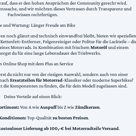
arauf, dass er den hohen Ansprüchen der Community gerecht wird.
uenssache, und wir möchten dieses Vertrauen durch Transparenz und
Fachwissen rechtfertigen.
ge und Wartung: Länger Freude am Bike
n noch glänzt und technisch einwandfrei bleibt, bieten wir spezielle
Kettenfett-Entferner, Felgenreiniger oder Politur für die Lackteile – di
 deines Motorrads. In Kombination mit frischem
Motoröl
und einem
sorgst du für eine lange Lebensdauer des Triebwerks.
n Online Shop mit dem Plus an Service
erst du nicht nur von der riesigen Auswahl, sondern auch von einer
t nach
Ersatzteilen für Motorrad
-Klassiker oder moderne Superbikes?
kt die Komponenten zu finden, die für dein Modell zugelassen sind.
Deine Vorteile auf einen Blick:
ortiment:
Von A wie
Auspuff
bis Z wie
Zündkerzen
.
 Konditionen:
Top-Qualität
zu besten Preisen
.
kostenloser Lieferung ab 100,-€ bei Motorradteile Versand
.