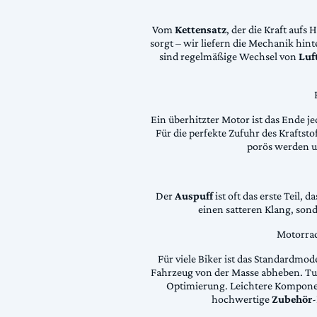
Vom
Kettensatz
, der die Kraft aufs 
sorgt – wir liefern die Mechanik hin
sind regelmäßige Wechsel von
Luft
Ein überhitzter Motor ist das Ende je
Für die perfekte Zufuhr des Krafts
porös werden 
Der
Auspuff
ist oft das erste Teil, 
einen satteren Klang, son
Motorrad
Für viele Biker ist das Standardmode
Fahrzeug von der Masse abheben. Tun
Optimierung. Leichtere Komponen
hochwertige
Zubehör
-