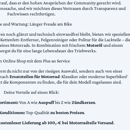
arauf, dass er den hohen Ansprüchen der Community gerecht wird.
uenssache, und wir möchten dieses Vertrauen durch Transparenz und
Fachwissen rechtfertigen.
ge und Wartung: Länger Freude am Bike
n noch glänzt und technisch einwandfrei bleibt, bieten wir spezielle
Kettenfett-Entferner, Felgenreiniger oder Politur für die Lackteile – di
 deines Motorrads. In Kombination mit frischem
Motoröl
und einem
sorgst du für eine lange Lebensdauer des Triebwerks.
n Online Shop mit dem Plus an Service
erst du nicht nur von der riesigen Auswahl, sondern auch von einer
t nach
Ersatzteilen für Motorrad
-Klassiker oder moderne Superbikes?
kt die Komponenten zu finden, die für dein Modell zugelassen sind.
Deine Vorteile auf einen Blick:
ortiment:
Von A wie
Auspuff
bis Z wie
Zündkerzen
.
 Konditionen:
Top-Qualität
zu besten Preisen
.
kostenloser Lieferung ab 100,-€ bei Motorradteile Versand
.