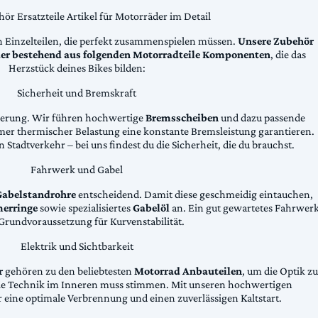
ör Ersatzteile Artikel für Motorräder im Detail
n Einzelteilen, die perfekt zusammenspielen müssen.
Unsere Zubehör
äder bestehend aus folgenden Motorradteile Komponenten
, die das
Herzstück deines Bikes bilden:
Sicherheit und Bremskraft
zögerung. Wir führen hochwertige
Bremsscheiben
und dazu passende
emer thermischer Belastung eine konstante Bremsleistung garantieren.
 Stadtverkehr – bei uns findest du die Sicherheit, die du brauchst.
Fahrwerk und Gabel
Gabelstandrohre
entscheidend. Damit diese geschmeidig eintauchen,
erringe
sowie spezialisiertes
Gabelöl
an. Ein gut gewartetes Fahrwer
e Grundvoraussetzung für Kurvenstabilität.
Elektrik und Sichtbarkeit
r
gehören zu den beliebtesten
Motorrad Anbauteilen
, um die Optik zu
die Technik im Inneren muss stimmen. Mit unseren hochwertigen
 eine optimale Verbrennung und einen zuverlässigen Kaltstart.