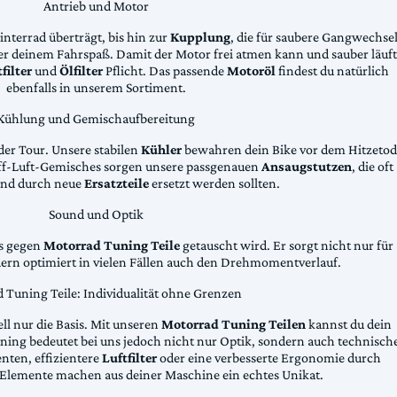
Antrieb und Motor
Hinterrad überträgt, bis hin zur
Kupplung
, die für saubere Gangwechse
ter deinem Fahrspaß. Damit der Motor frei atmen kann und sauber läuft
filter
und
Ölfilter
Pflicht. Das passende
Motoröl
findest du natürlich
ebenfalls in unserem Sortiment.
Kühlung und Gemischaufbereitung
der Tour. Unsere stabilen
Kühler
bewahren dein Bike vor dem Hitzetod
toff-Luft-Gemisches sorgen unsere passgenauen
Ansaugstutzen
, die oft
und durch neue
Ersatzteile
ersetzt werden sollten.
Sound und Optik
das gegen
Motorrad Tuning Teile
getauscht wird. Er sorgt nicht nur für
dern optimiert in vielen Fällen auch den Drehmomentverlauf.
 Tuning Teile: Individualität ohne Grenzen
ll nur die Basis. Mit unseren
Motorrad Tuning Teilen
kannst du dein
ing bedeutet bei uns jedoch nicht nur Optik, sondern auch technisch
ten, effizientere
Luftfilter
oder eine verbesserte Ergonomie durch
Elemente machen aus deiner Maschine ein echtes Unikat.