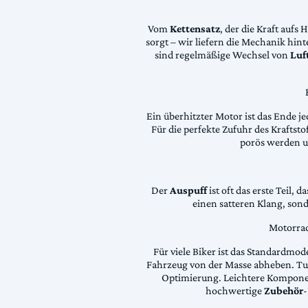
Vom
Kettensatz
, der die Kraft aufs 
sorgt – wir liefern die Mechanik hin
sind regelmäßige Wechsel von
Luft
Ein überhitzter Motor ist das Ende je
Für die perfekte Zufuhr des Krafts
porös werden 
Der
Auspuff
ist oft das erste Teil, 
einen satteren Klang, son
Motorrad
Für viele Biker ist das Standardmode
Fahrzeug von der Masse abheben. Tun
Optimierung. Leichtere Komponen
hochwertige
Zubehör
-