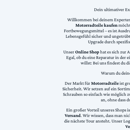
Dein ultimativer E
Willkommen bei deinem Experten
Motorradteile kaufen
möchte
Fortbewegungsmittel – es ist Ausdru
Lebensgefühl sicher und ungetrübt
Upgrade durch spezifi
Unser
Online Shop
hat es sich zur 
Egal, ob du eine Reparatur in der 
willst: Bei uns findest du 
Warum du deine 
Der Markt für
Motorradteile
ist gr
Sicherheit. Wir setzen auf ein Sortime
Schrauben so einfach wie möglich z
an, ohne dass d
Ein großer Vorteil unseres Shops i
Versand
. Wir wissen, dass man ni
die nächste Tour ansteht. Unser Lo
Ve