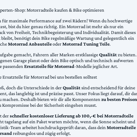
xperten-Shop: Motorradteile kaufen & Bike optimieren
 für maximale Performance auf zwei Rädern! Wenn du hochwertige
st, bist du hier genau richtig. Ein Motorrad ist mehr als nur ein
ck von Freiheit, Technikbegeisterung und Individualität. Damit dieses
 bleibt, benötigt dein Bike regelmäßige Wartung und gelegentlich ein
sche
Motorrad Anbauteile
oder
Motorrad Tuning Teile
.
Aufgabe gemacht, Fahrern aller Marken erstklassige
Qualität
zu bieten.
eigenen Garage planst oder dein Bike optisch und technisch aufwerten
die passenden
Ersatzteile für Motorrad
-Modelle jeglicher Art.
Ersatzteile für Motorrad bei uns bestellen solltest
oß, doch die Unterschiede in der
Qualität
sind entscheidend für deine
nt, das langlebig ist und präzise passt. Unser Fokus liegt darauf, dir da
u machen. Deshalb bieten wir dir alle Komponenten
zu besten Preisen
u Kompromisse bei der Sicherheit eingehen musst.
st der
schneller kostenloser Lieferung ab 100,-€ bei Motorradteile
cht tagelang auf ein Paket warten möchte, wenn die Sonne scheint und
gistik-Team arbeitet hochdruckgeprüft daran, dass dein
Motorradteile
rsand
reibungslos und zügig erfolgt.