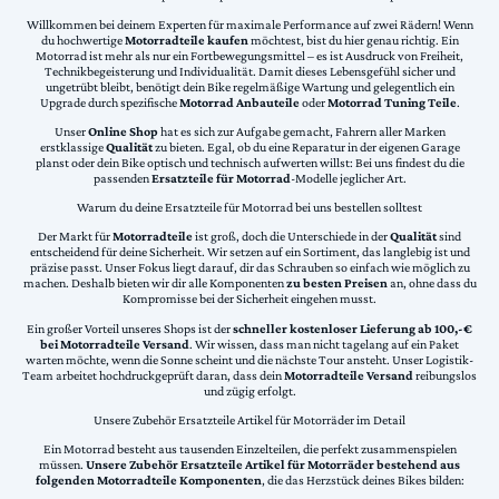
Willkommen bei deinem Experten für maximale Performance auf zwei Rädern! Wenn
du hochwertige
Motorradteile kaufen
möchtest, bist du hier genau richtig. Ein
Motorrad ist mehr als nur ein Fortbewegungsmittel – es ist Ausdruck von Freiheit,
Technikbegeisterung und Individualität. Damit dieses Lebensgefühl sicher und
ungetrübt bleibt, benötigt dein Bike regelmäßige Wartung und gelegentlich ein
Upgrade durch spezifische
Motorrad Anbauteile
oder
Motorrad Tuning Teile
.
Unser
Online Shop
hat es sich zur Aufgabe gemacht, Fahrern aller Marken
erstklassige
Qualität
zu bieten. Egal, ob du eine Reparatur in der eigenen Garage
planst oder dein Bike optisch und technisch aufwerten willst: Bei uns findest du die
passenden
Ersatzteile für Motorrad
-Modelle jeglicher Art.
Warum du deine Ersatzteile für Motorrad bei uns bestellen solltest
Der Markt für
Motorradteile
ist groß, doch die Unterschiede in der
Qualität
sind
entscheidend für deine Sicherheit. Wir setzen auf ein Sortiment, das langlebig ist und
präzise passt. Unser Fokus liegt darauf, dir das Schrauben so einfach wie möglich zu
machen. Deshalb bieten wir dir alle Komponenten
zu besten Preisen
an, ohne dass du
Kompromisse bei der Sicherheit eingehen musst.
Ein großer Vorteil unseres Shops ist der
schneller kostenloser Lieferung ab 100,-€
bei Motorradteile Versand
. Wir wissen, dass man nicht tagelang auf ein Paket
warten möchte, wenn die Sonne scheint und die nächste Tour ansteht. Unser Logistik-
Team arbeitet hochdruckgeprüft daran, dass dein
Motorradteile Versand
reibungslos
und zügig erfolgt.
Unsere Zubehör Ersatzteile Artikel für Motorräder im Detail
Ein Motorrad besteht aus tausenden Einzelteilen, die perfekt zusammenspielen
müssen.
Unsere Zubehör Ersatzteile Artikel für Motorräder bestehend aus
folgenden Motorradteile Komponenten
, die das Herzstück deines Bikes bilden: