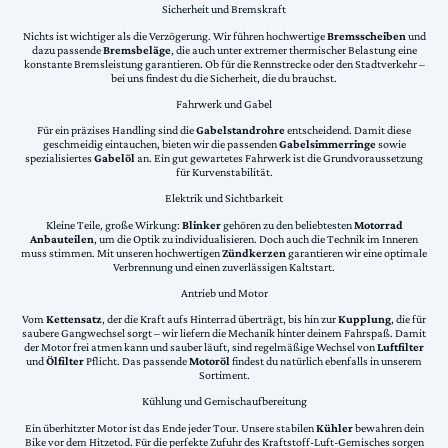
Sicherheit und Bremskraft
Nichts ist wichtiger als die Verzögerung. Wir führen hochwertige
Bremsscheiben
und
dazu passende
Bremsbeläge
, die auch unter extremer thermischer Belastung eine
konstante Bremsleistung garantieren. Ob für die Rennstrecke oder den Stadtverkehr –
bei uns findest du die Sicherheit, die du brauchst.
Fahrwerk und Gabel
Für ein präzises Handling sind die
Gabelstandrohre
entscheidend. Damit diese
geschmeidig eintauchen, bieten wir die passenden
Gabelsimmerringe
sowie
spezialisiertes
Gabelöl
an. Ein gut gewartetes Fahrwerk ist die Grundvoraussetzung
für Kurvenstabilität.
Elektrik und Sichtbarkeit
Kleine Teile, große Wirkung:
Blinker
gehören zu den beliebtesten
Motorrad
Anbauteilen
, um die Optik zu individualisieren. Doch auch die Technik im Inneren
muss stimmen. Mit unseren hochwertigen
Zündkerzen
garantieren wir eine optimale
Verbrennung und einen zuverlässigen Kaltstart.
Antrieb und Motor
Vom
Kettensatz
, der die Kraft aufs Hinterrad überträgt, bis hin zur
Kupplung
, die für
saubere Gangwechsel sorgt – wir liefern die Mechanik hinter deinem Fahrspaß. Damit
der Motor frei atmen kann und sauber läuft, sind regelmäßige Wechsel von
Luftfilter
und
Ölfilter
Pflicht. Das passende
Motoröl
findest du natürlich ebenfalls in unserem
Sortiment.
Kühlung und Gemischaufbereitung
Ein überhitzter Motor ist das Ende jeder Tour. Unsere stabilen
Kühler
bewahren dein
Bike vor dem Hitzetod. Für die perfekte Zufuhr des Kraftstoff-Luft-Gemisches sorgen