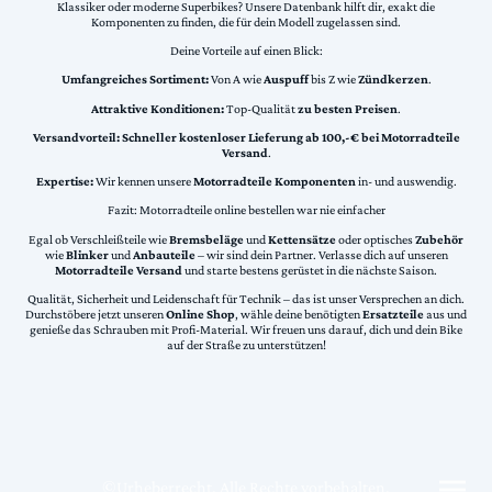
Klassiker oder moderne Superbikes? Unsere Datenbank hilft dir, exakt die
Komponenten zu finden, die für dein Modell zugelassen sind.
Deine Vorteile auf einen Blick:
Umfangreiches Sortiment:
Von A wie
Auspuff
bis Z wie
Zündkerzen
.
Attraktive Konditionen:
Top-Qualität
zu besten Preisen
.
Versandvorteil:
Schneller kostenloser Lieferung ab 100,-€ bei Motorradteile
Versand
.
Expertise:
Wir kennen unsere
Motorradteile Komponenten
in- und auswendig.
Fazit: Motorradteile online bestellen war nie einfacher
Egal ob Verschleißteile wie
Bremsbeläge
und
Kettensätze
oder optisches
Zubehör
wie
Blinker
und
Anbauteile
– wir sind dein Partner. Verlasse dich auf unseren
Motorradteile Versand
und starte bestens gerüstet in die nächste Saison.
Qualität, Sicherheit und Leidenschaft für Technik – das ist unser Versprechen an dich.
Durchstöbere jetzt unseren
Online Shop
, wähle deine benötigten
Ersatzteile
aus und
genieße das Schrauben mit Profi-Material. Wir freuen uns darauf, dich und dein Bike
auf der Straße zu unterstützen!
©Urheberrecht. Alle Rechte vorbehalten.