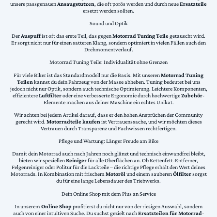
unsere passgenauen
Ansaugstutzen
, die oft porös werden und durch neue
Ersatzteile
ersetzt werden sollten.
Sound und Optik
Der
Auspuff
ist oft das erste Teil, das gegen
Motorrad Tuning Teile
getauscht wird.
Er sorgt nicht nur für einen satteren Klang, sondern optimiert in vielen Fällen auch den
Drehmomentverlauf.
Motorrad Tuning Teile: Individualität ohne Grenzen
Für viele Biker ist das Standardmodell nur die Basis. Mit unseren
Motorrad Tuning
Teilen
kannst du dein Fahrzeug von der Masse abheben. Tuning bedeutet bei uns
jedoch nicht nur Optik, sondern auch technische Optimierung. Leichtere Komponenten,
effizientere
Luftfilter
oder eine verbesserte Ergonomie durch hochwertige
Zubehör
-
Elemente machen aus deiner Maschine ein echtes Unikat.
Wir achten bei jedem Artikel darauf, dass er den hohen Ansprüchen der Community
gerecht wird.
Motorradteile kaufen
ist Vertrauenssache, und wir möchten dieses
Vertrauen durch Transparenz und Fachwissen rechtfertigen.
Pflege und Wartung: Länger Freude am Bike
Damit dein Motorrad auch nach Jahren noch glänzt und technisch einwandfrei bleibt,
bieten wir speziellen
Reiniger
für alle Oberflächen an. Ob Kettenfett-Entferner,
Felgenreiniger oder Politur für die Lackteile – die richtige Pflege erhält den Wert deines
Motorrads. In Kombination mit frischem
Motoröl
und einem sauberen
Ölfilter
sorgst
du für eine lange Lebensdauer des Triebwerks.
Dein Online Shop mit dem Plus an Service
In unserem
Online Shop
profitierst du nicht nur von der riesigen Auswahl, sondern
auch von einer intuitiven Suche. Du suchst gezielt nach
Ersatzteilen für Motorrad
-