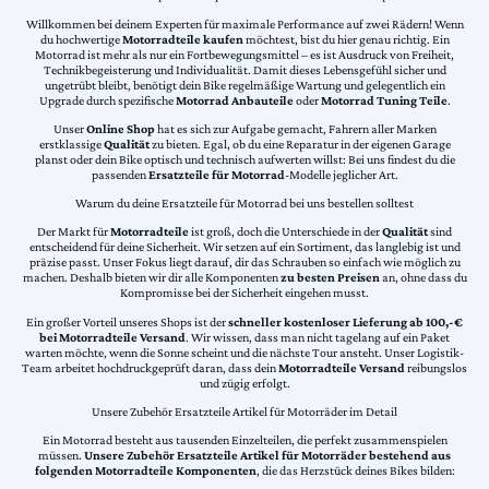
Willkommen bei deinem Experten für maximale Performance auf zwei Rädern! Wenn
du hochwertige
Motorradteile kaufen
möchtest, bist du hier genau richtig. Ein
Motorrad ist mehr als nur ein Fortbewegungsmittel – es ist Ausdruck von Freiheit,
Technikbegeisterung und Individualität. Damit dieses Lebensgefühl sicher und
ungetrübt bleibt, benötigt dein Bike regelmäßige Wartung und gelegentlich ein
Upgrade durch spezifische
Motorrad Anbauteile
oder
Motorrad Tuning Teile
.
Unser
Online Shop
hat es sich zur Aufgabe gemacht, Fahrern aller Marken
erstklassige
Qualität
zu bieten. Egal, ob du eine Reparatur in der eigenen Garage
planst oder dein Bike optisch und technisch aufwerten willst: Bei uns findest du die
passenden
Ersatzteile für Motorrad
-Modelle jeglicher Art.
Warum du deine Ersatzteile für Motorrad bei uns bestellen solltest
Der Markt für
Motorradteile
ist groß, doch die Unterschiede in der
Qualität
sind
entscheidend für deine Sicherheit. Wir setzen auf ein Sortiment, das langlebig ist und
präzise passt. Unser Fokus liegt darauf, dir das Schrauben so einfach wie möglich zu
machen. Deshalb bieten wir dir alle Komponenten
zu besten Preisen
an, ohne dass du
Kompromisse bei der Sicherheit eingehen musst.
Ein großer Vorteil unseres Shops ist der
schneller kostenloser Lieferung ab 100,-€
bei Motorradteile Versand
. Wir wissen, dass man nicht tagelang auf ein Paket
warten möchte, wenn die Sonne scheint und die nächste Tour ansteht. Unser Logistik-
Team arbeitet hochdruckgeprüft daran, dass dein
Motorradteile Versand
reibungslos
und zügig erfolgt.
Unsere Zubehör Ersatzteile Artikel für Motorräder im Detail
Ein Motorrad besteht aus tausenden Einzelteilen, die perfekt zusammenspielen
müssen.
Unsere Zubehör Ersatzteile Artikel für Motorräder bestehend aus
folgenden Motorradteile Komponenten
, die das Herzstück deines Bikes bilden: