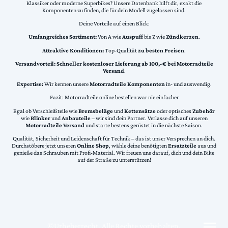
Klassiker oder moderne Superbikes? Unsere Datenbank hilft dir, exakt die
Komponenten zu finden, die für dein Modell zugelassen sind.
Deine Vorteile auf einen Blick:
Umfangreiches Sortiment:
Von A wie
Auspuff
bis Z wie
Zündkerzen
.
Attraktive Konditionen:
Top-Qualität
zu besten Preisen
.
Versandvorteil:
Schneller kostenloser Lieferung ab 100,-€ bei Motorradteile
Versand
.
Expertise:
Wir kennen unsere
Motorradteile Komponenten
in- und auswendig.
Fazit: Motorradteile online bestellen war nie einfacher
Egal ob Verschleißteile wie
Bremsbeläge
und
Kettensätze
oder optisches
Zubehör
wie
Blinker
und
Anbauteile
– wir sind dein Partner. Verlasse dich auf unseren
Motorradteile Versand
und starte bestens gerüstet in die nächste Saison.
Qualität, Sicherheit und Leidenschaft für Technik – das ist unser Versprechen an dich.
Durchstöbere jetzt unseren
Online Shop
, wähle deine benötigten
Ersatzteile
aus und
genieße das Schrauben mit Profi-Material. Wir freuen uns darauf, dich und dein Bike
auf der Straße zu unterstützen!
©Urheberrecht. Alle Rechte vorbehalten.