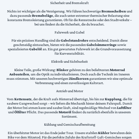
Sicherheit und Bremskraft
Nichts ist wichtiger als die Verzögerung. Wir führen hochwertige
Bremsscheiben
und
dazu passende
Bremsbeläge
, die auch unter extremer thermischer Belastung eine
konstante Bremsleistung garantieren. Ob für die Rennstrecke oder den Stadtverkehr –
bei uns findest du die Sicherheit, die du brauchst.
Fahrwerk und Gabel
Für ein präzises Handling sind die
Gabelstandrohre
entscheidend. Damit diese
geschmeidig eintauchen, bieten wir die passenden
Gabelsimmerringe
sowie
spezialisiertes
Gabelöl
an. Ein gut gewartetes Fahrwerk ist die Grundvoraussetzung
für Kurvenstabilität.
Elektrik und Sichtbarkeit
Kleine Teile, große Wirkung:
Blinker
gehören zu den beliebtesten
Motorrad
Anbauteilen
, um die Optik zu individualisieren. Doch auch die Technik im Inneren
muss stimmen. Mit unseren hochwertigen
Zündkerzen
garantieren wir eine optimale
Verbrennung und einen zuverlässigen Kaltstart.
Antrieb und Motor
Vom
Kettensatz
, der die Kraft aufs Hinterrad überträgt, bis hin zur
Kupplung
, die für
saubere Gangwechsel sorgt – wir liefern die Mechanik hinter deinem Fahrspaß. Damit
der Motor frei atmen kann und sauber läuft, sind regelmäßige Wechsel von
Luftfilter
und
Ölfilter
Pflicht. Das passende
Motoröl
findest du natürlich ebenfalls in unserem
Sortiment.
Kühlung und Gemischaufbereitung
Ein überhitzter Motor ist das Ende jeder Tour. Unsere stabilen
Kühler
bewahren dein
Bike vor dem Hitzetod. Für die perfekte Zufuhr des Kraftstoff-Luft-Gemisches sorgen