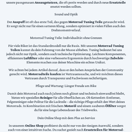
unsere passgenauen
Ansaugstutzen
, die oft porös werden und durch neue
Ersatzteile
ersetzt werden sollten.
Sound und Optik
Der
Auspuff
ist oft das erste Teil, das gegen
Motorrad Tuning Teile
getauscht wird.
Er sorgt nicht nur für einen satteren Klang, sondern optimiert in vielen Fällen auch den
Drehmomentverlauf.
Motorrad Tuning Teile: Individualität ohne Grenzen
Für viele Biker ist das Standardmodell nur die Basis. Mit unseren
Motorrad Tuning
Teilen
kannst du dein Fahrzeug von der Masse abheben. Tuning bedeutet bei uns
jedoch nicht nur Optik, sondern auch technische Optimierung. Leichtere Komponenten,
effizientere
Luftfilter
oder eine verbesserte Ergonomie durch hochwertige
Zubehör
-
Elemente machen aus deiner Maschine ein echtes Unikat.
Wir achten bei jedem Artikel darauf, dass er den hohen Ansprüchen der Community
gerecht wird.
Motorradteile kaufen
ist Vertrauenssache, und wir möchten dieses
Vertrauen durch Transparenz und Fachwissen rechtfertigen.
Pflege und Wartung: Länger Freude am Bike
Damit dein Motorrad auch nach Jahren noch glänzt und technisch einwandfrei bleibt,
bieten wir speziellen
Reiniger
für alle Oberflächen an. Ob Kettenfett-Entferner,
Felgenreiniger oder Politur für die Lackteile – die richtige Pflege erhält den Wert deines
Motorrads. In Kombination mit frischem
Motoröl
und einem sauberen
Ölfilter
sorgst
du für eine lange Lebensdauer des Triebwerks.
Dein Online Shop mit dem Plus an Service
In unserem
Online Shop
profitierst du nicht nur von der riesigen Auswahl, sondern
auch von einer intuitiven Suche. Du suchst gezielt nach
Ersatzteilen für Motorrad
-