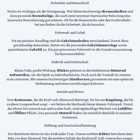
Sicherheit und Bremskraft
Nichts ist wichtiger als die Verzögerung. Wir führen hochwertige
Bremsscheiben
und
dazu passende
Bremsbeläge
, die auch unter extremer thermischer Belastung eine
konstante Bremsleistung garantieren. Ob für die Rennstrecke oder den Stadtverkehr –
bei uns findest du die Sicherheit, die du brauchst.
Fahrwerk und Gabel
Für ein präzises Handling sind die
Gabelstandrohre
entscheidend. Damit diese
geschmeidig eintauchen, bieten wir die passenden
Gabelsimmerringe
sowie
spezialisiertes
Gabelöl
an. Ein gut gewartetes Fahrwerk ist die Grundvoraussetzung
für Kurvenstabilität.
Elektrik und Sichtbarkeit
Kleine Teile, große Wirkung:
Blinker
gehören zu den beliebtesten
Motorrad
Anbauteilen
, um die Optik zu individualisieren. Doch auch die Technik im Inneren
muss stimmen. Mit unseren hochwertigen
Zündkerzen
garantieren wir eine optimale
Verbrennung und einen zuverlässigen Kaltstart.
Antrieb und Motor
Vom
Kettensatz
, der die Kraft aufs Hinterrad überträgt, bis hin zur
Kupplung
, die für
saubere Gangwechsel sorgt – wir liefern die Mechanik hinter deinem Fahrspaß. Damit
der Motor frei atmen kann und sauber läuft, sind regelmäßige Wechsel von
Luftfilter
und
Ölfilter
Pflicht. Das passende
Motoröl
findest du natürlich ebenfalls in unserem
Sortiment.
Kühlung und Gemischaufbereitung
Ein überhitzter Motor ist das Ende jeder Tour. Unsere stabilen
Kühler
bewahren dein
Bike vor dem Hitzetod. Für die perfekte Zufuhr des Kraftstoff-Luft-Gemisches sorgen