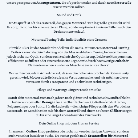
unsere passgenauen
Ansaugstutzen
, die oft porös werden und durch neue
Ersatzteile
ersetzt werden sollten.
Sound und Optik
Der
Auspuff
ist oft das erste Teil, das gegen
Motorrad Tuning Teile
getauscht wird.
Er sorgt nicht nur für einen satteren Klang, sondern optimiert in vielen Fällen auch den
Drehmomentverlauf.
Motorrad Tuning Teile: Individualität ohne Grenzen
Für viele Biker ist das Standardmodell nur die Basis. Mit unseren
Motorrad Tuning
Teilen
kannst du dein Fahrzeug von der Masse abheben. Tuning bedeutet bei uns
jedoch nicht nur Optik, sondern auch technische Optimierung. Leichtere Komponenten,
effizientere
Luftfilter
oder eine verbesserte Ergonomie durch hochwertige
Zubehör
-
Elemente machen aus deiner Maschine ein echtes Unikat.
Wir achten bei jedem Artikel darauf, dass er den hohen Ansprüchen der Community
gerecht wird.
Motorradteile kaufen
ist Vertrauenssache, und wir möchten dieses
Vertrauen durch Transparenz und Fachwissen rechtfertigen.
Pflege und Wartung: Länger Freude am Bike
Damit dein Motorrad auch nach Jahren noch glänzt und technisch einwandfrei bleibt,
bieten wir speziellen
Reiniger
für alle Oberflächen an. Ob Kettenfett-Entferner,
Felgenreiniger oder Politur für die Lackteile – die richtige Pflege erhält den Wert deines
Motorrads. In Kombination mit frischem
Motoröl
und einem sauberen
Ölfilter
sorgst
du für eine lange Lebensdauer des Triebwerks.
Dein Online Shop mit dem Plus an Service
In unserem
Online Shop
profitierst du nicht nur von der riesigen Auswahl, sondern
auch von einer intuitiven Suche. Du suchst gezielt nach
Ersatzteilen für Motorrad
-