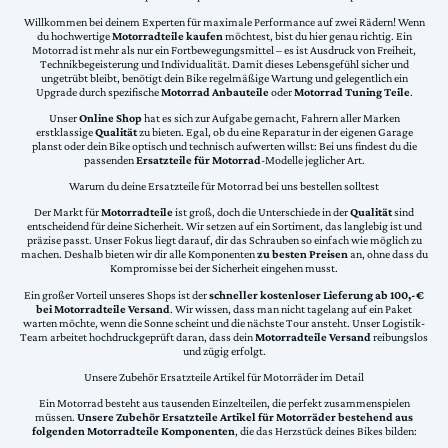
Willkommen bei deinem Experten für maximale Performance auf zwei Rädern! Wenn
du hochwertige
Motorradteile kaufen
möchtest, bist du hier genau richtig. Ein
Motorrad ist mehr als nur ein Fortbewegungsmittel – es ist Ausdruck von Freiheit,
Technikbegeisterung und Individualität. Damit dieses Lebensgefühl sicher und
ungetrübt bleibt, benötigt dein Bike regelmäßige Wartung und gelegentlich ein
Upgrade durch spezifische
Motorrad Anbauteile
oder
Motorrad Tuning Teile
.
Unser
Online Shop
hat es sich zur Aufgabe gemacht, Fahrern aller Marken
erstklassige
Qualität
zu bieten. Egal, ob du eine Reparatur in der eigenen Garage
planst oder dein Bike optisch und technisch aufwerten willst: Bei uns findest du die
passenden
Ersatzteile für Motorrad
-Modelle jeglicher Art.
Warum du deine Ersatzteile für Motorrad bei uns bestellen solltest
Der Markt für
Motorradteile
ist groß, doch die Unterschiede in der
Qualität
sind
entscheidend für deine Sicherheit. Wir setzen auf ein Sortiment, das langlebig ist und
präzise passt. Unser Fokus liegt darauf, dir das Schrauben so einfach wie möglich zu
machen. Deshalb bieten wir dir alle Komponenten
zu besten Preisen
an, ohne dass du
Kompromisse bei der Sicherheit eingehen musst.
Ein großer Vorteil unseres Shops ist der
schneller kostenloser Lieferung ab 100,-€
bei Motorradteile Versand
. Wir wissen, dass man nicht tagelang auf ein Paket
warten möchte, wenn die Sonne scheint und die nächste Tour ansteht. Unser Logistik-
Team arbeitet hochdruckgeprüft daran, dass dein
Motorradteile Versand
reibungslos
und zügig erfolgt.
Unsere Zubehör Ersatzteile Artikel für Motorräder im Detail
Ein Motorrad besteht aus tausenden Einzelteilen, die perfekt zusammenspielen
müssen.
Unsere Zubehör Ersatzteile Artikel für Motorräder bestehend aus
folgenden Motorradteile Komponenten
, die das Herzstück deines Bikes bilden: