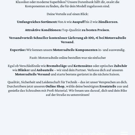
Klassiker oder moderne Superbikes? Unsere Datenbank hilft dir, exakt die
Komponenten zu finden, die für dein Modell zugelassen sind.
Deine Vorteile auf einen Blick:
Umfangreiches Sortiment:
Von A wie
Auspuff
bis Z wie
Zündkerzen
.
Attraktive Konditionen:
Top-Qualität
zu besten Preisen
.
Versandvorteil:
Schneller kostenloser Lieferung ab 100,-€ bei Motorradteile
Versand
.
Expertise:
Wir kennen unsere
Motorradteile Komponenten
in- und auswendig.
Fazit: Motorradteile online bestellen war nie einfacher
Egal ob Verschleißteile wie
Bremsbeläge
und
Kettensätze
oder optisches
Zubehör
wie
Blinker
und
Anbauteile
– wir sind dein Partner. Verlasse dich auf unseren
Motorradteile Versand
und starte bestens gerüstet in die nächste Saison.
Qualität, Sicherheit und Leidenschaft für Technik – das ist unser Versprechen an dich.
Durchstöbere jetzt unseren
Online Shop
, wähle deine benötigten
Ersatzteile
aus und
genieße das Schrauben mit Profi-Material. Wir freuen uns darauf, dich und dein Bike
auf der Straße zu unterstützen!
©Urheberrecht. Alle Rechte vorbehalten.