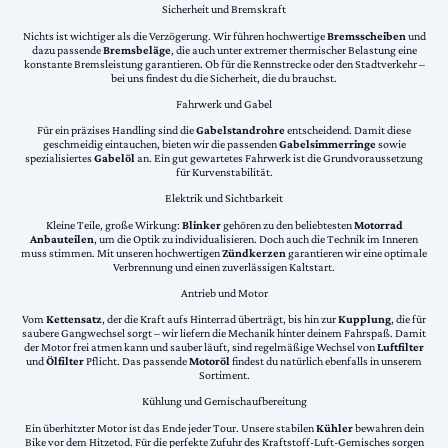
Sicherheit und Bremskraft
Nichts ist wichtiger als die Verzögerung. Wir führen hochwertige
Bremsscheiben
und
dazu passende
Bremsbeläge
, die auch unter extremer thermischer Belastung eine
konstante Bremsleistung garantieren. Ob für die Rennstrecke oder den Stadtverkehr –
bei uns findest du die Sicherheit, die du brauchst.
Fahrwerk und Gabel
Für ein präzises Handling sind die
Gabelstandrohre
entscheidend. Damit diese
geschmeidig eintauchen, bieten wir die passenden
Gabelsimmerringe
sowie
spezialisiertes
Gabelöl
an. Ein gut gewartetes Fahrwerk ist die Grundvoraussetzung
für Kurvenstabilität.
Elektrik und Sichtbarkeit
Kleine Teile, große Wirkung:
Blinker
gehören zu den beliebtesten
Motorrad
Anbauteilen
, um die Optik zu individualisieren. Doch auch die Technik im Inneren
muss stimmen. Mit unseren hochwertigen
Zündkerzen
garantieren wir eine optimale
Verbrennung und einen zuverlässigen Kaltstart.
Antrieb und Motor
Vom
Kettensatz
, der die Kraft aufs Hinterrad überträgt, bis hin zur
Kupplung
, die für
saubere Gangwechsel sorgt – wir liefern die Mechanik hinter deinem Fahrspaß. Damit
der Motor frei atmen kann und sauber läuft, sind regelmäßige Wechsel von
Luftfilter
und
Ölfilter
Pflicht. Das passende
Motoröl
findest du natürlich ebenfalls in unserem
Sortiment.
Kühlung und Gemischaufbereitung
Ein überhitzter Motor ist das Ende jeder Tour. Unsere stabilen
Kühler
bewahren dein
Bike vor dem Hitzetod. Für die perfekte Zufuhr des Kraftstoff-Luft-Gemisches sorgen