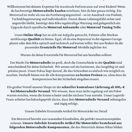
Willkommen bei deinem Experten für maximale Performance auf zwei Rädern! Wenn
du hochwertige
Motorradteile kaufen
möchtest, bist du hier genau richtig. Ein
Motorrad ist mehr als nur ein Fortbewegungsmittel – es ist Ausdruck von Freiheit,
Technikbegeisterung und Individualität. Damit dieses Lebensgefühl sicher und
ungetrübt bleibt, benötigt dein Bike regelmäßige Wartung und gelegentlich ein
Upgrade durch spezifische
Motorrad Anbauteile
oder
Motorrad Tuning Teile
.
Unser
Online Shop
hat es sich zur Aufgabe gemacht, Fahrern aller Marken
erstklassige
Qualität
zu bieten. Egal, ob du eine Reparatur in der eigenen Garage
planst oder dein Bike optisch und technisch aufwerten willst: Bei uns findest du die
passenden
Ersatzteile für Motorrad
-Modelle jeglicher Art.
Warum du deine Ersatzteile für Motorrad bei uns bestellen solltest
Der Markt für
Motorradteile
ist groß, doch die Unterschiede in der
Qualität
sind
entscheidend für deine Sicherheit. Wir setzen auf ein Sortiment, das langlebig ist und
präzise passt. Unser Fokus liegt darauf, dir das Schrauben so einfach wie möglich zu
machen. Deshalb bieten wir dir alle Komponenten
zu besten Preisen
an, ohne dass du
Kompromisse bei der Sicherheit eingehen musst.
Ein großer Vorteil unseres Shops ist der
schneller kostenloser Lieferung ab 100,-€
bei Motorradteile Versand
. Wir wissen, dass man nicht tagelang auf ein Paket
warten möchte, wenn die Sonne scheint und die nächste Tour ansteht. Unser Logistik-
Team arbeitet hochdruckgeprüft daran, dass dein
Motorradteile Versand
reibungslos
und zügig erfolgt.
Unsere Zubehör Ersatzteile Artikel für Motorräder im Detail
Ein Motorrad besteht aus tausenden Einzelteilen, die perfekt zusammenspielen
müssen.
Unsere Zubehör Ersatzteile Artikel für Motorräder bestehend aus
folgenden Motorradteile Komponenten
, die das Herzstück deines Bikes bilden: