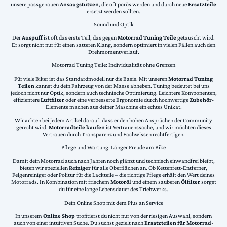
unsere passgenauen
Ansaugstutzen
, die oft porös werden und durch neue
Ersatzteile
ersetzt werden sollten.
Sound und Optik
Der
Auspuff
ist oft das erste Teil, das gegen
Motorrad Tuning Teile
getauscht wird.
Er sorgt nicht nur für einen satteren Klang, sondern optimiert in vielen Fällen auch den
Drehmomentverlauf.
Motorrad Tuning Teile: Individualität ohne Grenzen
Für viele Biker ist das Standardmodell nur die Basis. Mit unseren
Motorrad Tuning
Teilen
kannst du dein Fahrzeug von der Masse abheben. Tuning bedeutet bei uns
jedoch nicht nur Optik, sondern auch technische Optimierung. Leichtere Komponenten,
effizientere
Luftfilter
oder eine verbesserte Ergonomie durch hochwertige
Zubehör
-
Elemente machen aus deiner Maschine ein echtes Unikat.
Wir achten bei jedem Artikel darauf, dass er den hohen Ansprüchen der Community
gerecht wird.
Motorradteile kaufen
ist Vertrauenssache, und wir möchten dieses
Vertrauen durch Transparenz und Fachwissen rechtfertigen.
Pflege und Wartung: Länger Freude am Bike
Damit dein Motorrad auch nach Jahren noch glänzt und technisch einwandfrei bleibt,
bieten wir speziellen
Reiniger
für alle Oberflächen an. Ob Kettenfett-Entferner,
Felgenreiniger oder Politur für die Lackteile – die richtige Pflege erhält den Wert deines
Motorrads. In Kombination mit frischem
Motoröl
und einem sauberen
Ölfilter
sorgst
du für eine lange Lebensdauer des Triebwerks.
Dein Online Shop mit dem Plus an Service
In unserem
Online Shop
profitierst du nicht nur von der riesigen Auswahl, sondern
auch von einer intuitiven Suche. Du suchst gezielt nach
Ersatzteilen für Motorrad
-