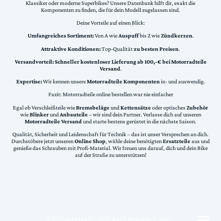
Klassiker oder moderne Superbikes? Unsere Datenbank hilft dir, exakt die
Komponenten zu finden, die für dein Modell zugelassen sind.
Deine Vorteile auf einen Blick:
Umfangreiches Sortiment:
Von A wie
Auspuff
bis Z wie
Zündkerzen
.
Attraktive Konditionen:
Top-Qualität
zu besten Preisen
.
Versandvorteil:
Schneller kostenloser Lieferung ab 100,-€ bei Motorradteile
Versand
.
Expertise:
Wir kennen unsere
Motorradteile Komponenten
in- und auswendig.
Fazit: Motorradteile online bestellen war nie einfacher
Egal ob Verschleißteile wie
Bremsbeläge
und
Kettensätze
oder optisches
Zubehör
wie
Blinker
und
Anbauteile
– wir sind dein Partner. Verlasse dich auf unseren
Motorradteile Versand
und starte bestens gerüstet in die nächste Saison.
Qualität, Sicherheit und Leidenschaft für Technik – das ist unser Versprechen an dich.
Durchstöbere jetzt unseren
Online Shop
, wähle deine benötigten
Ersatzteile
aus und
genieße das Schrauben mit Profi-Material. Wir freuen uns darauf, dich und dein Bike
auf der Straße zu unterstützen!
©Urheberrecht. Alle Rechte vorbehalten.