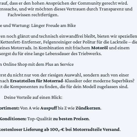
arauf, dass er den hohen Ansprüchen der Community gerecht wird.
uenssache, und wir möchten dieses Vertrauen durch Transparenz und
Fachwissen rechtfertigen.
ge und Wartung: Länger Freude am Bike
n noch glänzt und technisch einwandfrei bleibt, bieten wir spezielle
Kettenfett-Entferner, Felgenreiniger oder Politur für die Lackteile – di
 deines Motorrads. In Kombination mit frischem
Motoröl
und einem
sorgst du für eine lange Lebensdauer des Triebwerks.
n Online Shop mit dem Plus an Service
erst du nicht nur von der riesigen Auswahl, sondern auch von einer
t nach
Ersatzteilen für Motorrad
-Klassiker oder moderne Superbikes?
kt die Komponenten zu finden, die für dein Modell zugelassen sind.
Deine Vorteile auf einen Blick:
ortiment:
Von A wie
Auspuff
bis Z wie
Zündkerzen
.
 Konditionen:
Top-Qualität
zu besten Preisen
.
kostenloser Lieferung ab 100,-€ bei Motorradteile Versand
.