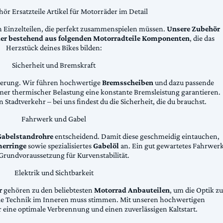
ör Ersatzteile Artikel für Motorräder im Detail
n Einzelteilen, die perfekt zusammenspielen müssen.
Unsere Zubehör
äder bestehend aus folgenden Motorradteile Komponenten
, die das
Herzstück deines Bikes bilden:
Sicherheit und Bremskraft
zögerung. Wir führen hochwertige
Bremsscheiben
und dazu passende
emer thermischer Belastung eine konstante Bremsleistung garantieren.
 Stadtverkehr – bei uns findest du die Sicherheit, die du brauchst.
Fahrwerk und Gabel
Gabelstandrohre
entscheidend. Damit diese geschmeidig eintauchen,
erringe
sowie spezialisiertes
Gabelöl
an. Ein gut gewartetes Fahrwer
e Grundvoraussetzung für Kurvenstabilität.
Elektrik und Sichtbarkeit
r
gehören zu den beliebtesten
Motorrad Anbauteilen
, um die Optik zu
die Technik im Inneren muss stimmen. Mit unseren hochwertigen
 eine optimale Verbrennung und einen zuverlässigen Kaltstart.