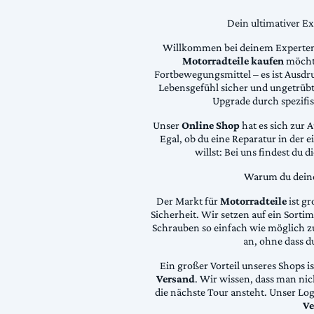
Dein ultimativer E
Willkommen bei deinem Experten
Motorradteile kaufen
möchte
Fortbewegungsmittel – es ist Ausdru
Lebensgefühl sicher und ungetrübt
Upgrade durch spezifi
Unser
Online Shop
hat es sich zur 
Egal, ob du eine Reparatur in der 
willst: Bei uns findest du 
Warum du deine 
Der Markt für
Motorradteile
ist gr
Sicherheit. Wir setzen auf ein Sortime
Schrauben so einfach wie möglich z
an, ohne dass d
Ein großer Vorteil unseres Shops i
Versand
. Wir wissen, dass man ni
die nächste Tour ansteht. Unser Lo
Ve