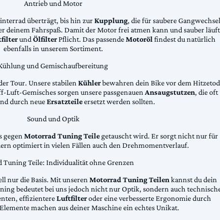
Antrieb und Motor
Hinterrad überträgt, bis hin zur
Kupplung
, die für saubere Gangwechse
ter deinem Fahrspaß. Damit der Motor frei atmen kann und sauber läuft
filter
und
Ölfilter
Pflicht. Das passende
Motoröl
findest du natürlich
ebenfalls in unserem Sortiment.
Kühlung und Gemischaufbereitung
der Tour. Unsere stabilen
Kühler
bewahren dein Bike vor dem Hitzetod
toff-Luft-Gemisches sorgen unsere passgenauen
Ansaugstutzen
, die oft
und durch neue
Ersatzteile
ersetzt werden sollten.
Sound und Optik
das gegen
Motorrad Tuning Teile
getauscht wird. Er sorgt nicht nur für
dern optimiert in vielen Fällen auch den Drehmomentverlauf.
 Tuning Teile: Individualität ohne Grenzen
ll nur die Basis. Mit unseren
Motorrad Tuning Teilen
kannst du dein
ing bedeutet bei uns jedoch nicht nur Optik, sondern auch technisch
ten, effizientere
Luftfilter
oder eine verbesserte Ergonomie durch
Elemente machen aus deiner Maschine ein echtes Unikat.