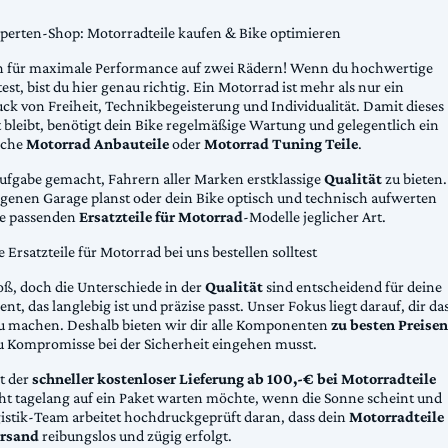
xperten-Shop: Motorradteile kaufen & Bike optimieren
 für maximale Performance auf zwei Rädern! Wenn du hochwertige
st, bist du hier genau richtig. Ein Motorrad ist mehr als nur ein
ck von Freiheit, Technikbegeisterung und Individualität. Damit dieses
 bleibt, benötigt dein Bike regelmäßige Wartung und gelegentlich ein
sche
Motorrad Anbauteile
oder
Motorrad Tuning Teile
.
Aufgabe gemacht, Fahrern aller Marken erstklassige
Qualität
zu bieten.
eigenen Garage planst oder dein Bike optisch und technisch aufwerten
die passenden
Ersatzteile für Motorrad
-Modelle jeglicher Art.
Ersatzteile für Motorrad bei uns bestellen solltest
oß, doch die Unterschiede in der
Qualität
sind entscheidend für deine
nt, das langlebig ist und präzise passt. Unser Fokus liegt darauf, dir da
u machen. Deshalb bieten wir dir alle Komponenten
zu besten Preisen
u Kompromisse bei der Sicherheit eingehen musst.
st der
schneller kostenloser Lieferung ab 100,-€ bei Motorradteile
cht tagelang auf ein Paket warten möchte, wenn die Sonne scheint und
gistik-Team arbeitet hochdruckgeprüft daran, dass dein
Motorradteile
rsand
reibungslos und zügig erfolgt.