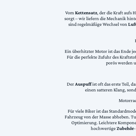
Vom
Kettensatz
, der die Kraft aufs 
sorgt – wir liefern die Mechanik hin
sind regelmäßige Wechsel von
Luft
Ein überhitzter Motor ist das Ende je
Für die perfekte Zufuhr des Krafts
porös werden 
Der
Auspuff
ist oft das erste Teil, 
einen satteren Klang, son
Motorrad
Für viele Biker ist das Standardmode
Fahrzeug von der Masse abheben. Tun
Optimierung. Leichtere Komponen
hochwertige
Zubehör
-