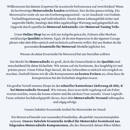
Willkommen bei deinem Experten für maximale Performance auf zwei Rädern! Wenn
du hochwertige
Motorradteile kaufen
möchtest, bist du hier genau richtig. Ein
Motorrad ist mehr als nur ein Fortbewegungsmittel – es ist Ausdruck von Freiheit,
Technikbegeisterung und Individualität. Damit dieses Lebensgefühl sicher und
ungetrübt bleibt, benötigt dein Bike regelmäßige Wartung und gelegentlich ein
Upgrade durch spezifische
Motorrad Anbauteile
oder
Motorrad Tuning Teile
.
Unser
Online Shop
hat es sich zur Aufgabe gemacht, Fahrern aller Marken
erstklassige
Qualität
zu bieten. Egal, ob du eine Reparatur in der eigenen Garage
planst oder dein Bike optisch und technisch aufwerten willst: Bei uns findest du die
passenden
Ersatzteile für Motorrad
-Modelle jeglicher Art.
Warum du deine Ersatzteile für Motorrad bei uns bestellen solltest
Der Markt für
Motorradteile
ist groß, doch die Unterschiede in der
Qualität
sind
entscheidend für deine Sicherheit. Wir setzen auf ein Sortiment, das langlebig ist und
präzise passt. Unser Fokus liegt darauf, dir das Schrauben so einfach wie möglich zu
machen. Deshalb bieten wir dir alle Komponenten
zu besten Preisen
an, ohne dass du
Kompromisse bei der Sicherheit eingehen musst.
Ein großer Vorteil unseres Shops ist der
schneller kostenloser Lieferung ab 100,-€
bei Motorradteile Versand
. Wir wissen, dass man nicht tagelang auf ein Paket
warten möchte, wenn die Sonne scheint und die nächste Tour ansteht. Unser Logistik-
Team arbeitet hochdruckgeprüft daran, dass dein
Motorradteile Versand
reibungslos
und zügig erfolgt.
Unsere Zubehör Ersatzteile Artikel für Motorräder im Detail
Ein Motorrad besteht aus tausenden Einzelteilen, die perfekt zusammenspielen
müssen.
Unsere Zubehör Ersatzteile Artikel für Motorräder bestehend aus
folgenden Motorradteile Komponenten
, die das Herzstück deines Bikes bilden: