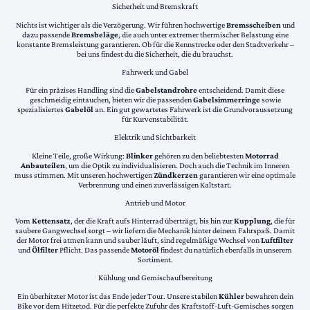
Sicherheit und Bremskraft
Nichts ist wichtiger als die Verzögerung. Wir führen hochwertige
Bremsscheiben
und
dazu passende
Bremsbeläge
, die auch unter extremer thermischer Belastung eine
konstante Bremsleistung garantieren. Ob für die Rennstrecke oder den Stadtverkehr –
bei uns findest du die Sicherheit, die du brauchst.
Fahrwerk und Gabel
Für ein präzises Handling sind die
Gabelstandrohre
entscheidend. Damit diese
geschmeidig eintauchen, bieten wir die passenden
Gabelsimmerringe
sowie
spezialisiertes
Gabelöl
an. Ein gut gewartetes Fahrwerk ist die Grundvoraussetzung
für Kurvenstabilität.
Elektrik und Sichtbarkeit
Kleine Teile, große Wirkung:
Blinker
gehören zu den beliebtesten
Motorrad
Anbauteilen
, um die Optik zu individualisieren. Doch auch die Technik im Inneren
muss stimmen. Mit unseren hochwertigen
Zündkerzen
garantieren wir eine optimale
Verbrennung und einen zuverlässigen Kaltstart.
Antrieb und Motor
Vom
Kettensatz
, der die Kraft aufs Hinterrad überträgt, bis hin zur
Kupplung
, die für
saubere Gangwechsel sorgt – wir liefern die Mechanik hinter deinem Fahrspaß. Damit
der Motor frei atmen kann und sauber läuft, sind regelmäßige Wechsel von
Luftfilter
und
Ölfilter
Pflicht. Das passende
Motoröl
findest du natürlich ebenfalls in unserem
Sortiment.
Kühlung und Gemischaufbereitung
Ein überhitzter Motor ist das Ende jeder Tour. Unsere stabilen
Kühler
bewahren dein
Bike vor dem Hitzetod. Für die perfekte Zufuhr des Kraftstoff-Luft-Gemisches sorgen