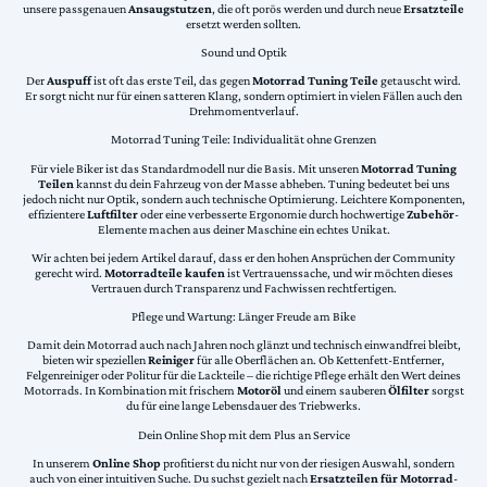
unsere passgenauen
Ansaugstutzen
, die oft porös werden und durch neue
Ersatzteile
ersetzt werden sollten.
Sound und Optik
Der
Auspuff
ist oft das erste Teil, das gegen
Motorrad Tuning Teile
getauscht wird.
Er sorgt nicht nur für einen satteren Klang, sondern optimiert in vielen Fällen auch den
Drehmomentverlauf.
Motorrad Tuning Teile: Individualität ohne Grenzen
Für viele Biker ist das Standardmodell nur die Basis. Mit unseren
Motorrad Tuning
Teilen
kannst du dein Fahrzeug von der Masse abheben. Tuning bedeutet bei uns
jedoch nicht nur Optik, sondern auch technische Optimierung. Leichtere Komponenten,
effizientere
Luftfilter
oder eine verbesserte Ergonomie durch hochwertige
Zubehör
-
Elemente machen aus deiner Maschine ein echtes Unikat.
Wir achten bei jedem Artikel darauf, dass er den hohen Ansprüchen der Community
gerecht wird.
Motorradteile kaufen
ist Vertrauenssache, und wir möchten dieses
Vertrauen durch Transparenz und Fachwissen rechtfertigen.
Pflege und Wartung: Länger Freude am Bike
Damit dein Motorrad auch nach Jahren noch glänzt und technisch einwandfrei bleibt,
bieten wir speziellen
Reiniger
für alle Oberflächen an. Ob Kettenfett-Entferner,
Felgenreiniger oder Politur für die Lackteile – die richtige Pflege erhält den Wert deines
Motorrads. In Kombination mit frischem
Motoröl
und einem sauberen
Ölfilter
sorgst
du für eine lange Lebensdauer des Triebwerks.
Dein Online Shop mit dem Plus an Service
In unserem
Online Shop
profitierst du nicht nur von der riesigen Auswahl, sondern
auch von einer intuitiven Suche. Du suchst gezielt nach
Ersatzteilen für Motorrad
-