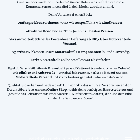
Klassiker oder moderne Superbikes? Unsere Datenbank hilft dir, exakt die
Komponenten zu finden, die für dein Modell zugelassen sind.
Deine Vorteile auf einen Blick:
Umfangreiches Sortiment:
Von A wie
Auspuff
bis Z wie
Zündkerzen
.
Attraktive Konditionen:
Top-Qualität
zu besten Preisen
.
Versandvorteil:
Schneller kostenloser Lieferung ab 100,-€ bei Motorradteile
Versand
.
Expertise:
Wir kennen unsere
Motorradteile Komponenten
in- und auswendig.
Fazit: Motorradteile online bestellen war nie einfacher
Egal ob Verschleißteile wie
Bremsbeläge
und
Kettensätze
oder optisches
Zubehör
wie
Blinker
und
Anbauteile
– wir sind dein Partner. Verlasse dich auf unseren
Motorradteile Versand
und starte bestens gerüstet in die nächste Saison.
Qualität, Sicherheit und Leidenschaft für Technik – das ist unser Versprechen an dich.
Durchstöbere jetzt unseren
Online Shop
, wähle deine benötigten
Ersatzteile
aus und
genieße das Schrauben mit Profi-Material. Wir freuen uns darauf, dich und dein Bike
auf der Straße zu unterstützen!
©Urheberrecht. Alle Rechte vorbehalten.