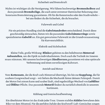
Sicherheit und Bremskraft
Nichts ist wichtiger als die Verzögerung. Wir führen hochwertige
Bremsscheiben
und
dazu passende
Bremsbeläge
, die auch unter extremer thermischer Belastung eine
konstante Bremsleistung garantieren. Ob für die Rennstrecke oder den Stadtverkehr –
bei uns findest du die Sicherheit, die du brauchst.
Fahrwerk und Gabel
Für ein präzises Handling sind die
Gabelstandrohre
entscheidend. Damit diese
geschmeidig eintauchen, bieten wir die passenden
Gabelsimmerringe
sowie
spezialisiertes
Gabelöl
an. Ein gut gewartetes Fahrwerk ist die Grundvoraussetzung
für Kurvenstabilität.
Elektrik und Sichtbarkeit
Kleine Teile, große Wirkung:
Blinker
gehören zu den beliebtesten
Motorrad
Anbauteilen
, um die Optik zu individualisieren. Doch auch die Technik im Inneren
muss stimmen. Mit unseren hochwertigen
Zündkerzen
garantieren wir eine optimale
Verbrennung und einen zuverlässigen Kaltstart.
Antrieb und Motor
Vom
Kettensatz
, der die Kraft aufs Hinterrad überträgt, bis hin zur
Kupplung
, die für
saubere Gangwechsel sorgt – wir liefern die Mechanik hinter deinem Fahrspaß. Damit
der Motor frei atmen kann und sauber läuft, sind regelmäßige Wechsel von
Luftfilter
und
Ölfilter
Pflicht. Das passende
Motoröl
findest du natürlich ebenfalls in unserem
Sortiment.
Kühlung und Gemischaufbereitung
Ein überhitzter Motor ist das Ende jeder Tour. Unsere stabilen
Kühler
bewahren dein
Bike vor dem Hitzetod. Für die perfekte Zufuhr des Kraftstoff-Luft-Gemisches sorgen