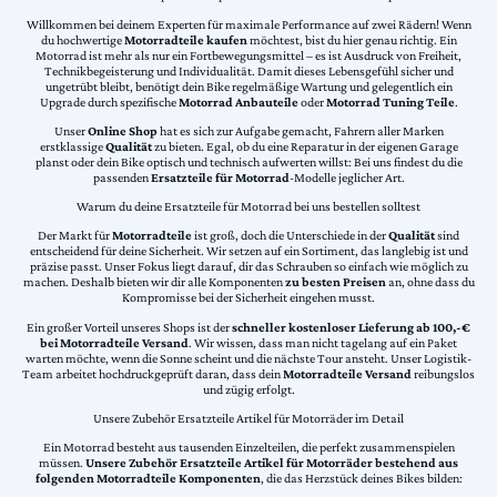
Willkommen bei deinem Experten für maximale Performance auf zwei Rädern! Wenn
du hochwertige
Motorradteile kaufen
möchtest, bist du hier genau richtig. Ein
Motorrad ist mehr als nur ein Fortbewegungsmittel – es ist Ausdruck von Freiheit,
Technikbegeisterung und Individualität. Damit dieses Lebensgefühl sicher und
ungetrübt bleibt, benötigt dein Bike regelmäßige Wartung und gelegentlich ein
Upgrade durch spezifische
Motorrad Anbauteile
oder
Motorrad Tuning Teile
.
Unser
Online Shop
hat es sich zur Aufgabe gemacht, Fahrern aller Marken
erstklassige
Qualität
zu bieten. Egal, ob du eine Reparatur in der eigenen Garage
planst oder dein Bike optisch und technisch aufwerten willst: Bei uns findest du die
passenden
Ersatzteile für Motorrad
-Modelle jeglicher Art.
Warum du deine Ersatzteile für Motorrad bei uns bestellen solltest
Der Markt für
Motorradteile
ist groß, doch die Unterschiede in der
Qualität
sind
entscheidend für deine Sicherheit. Wir setzen auf ein Sortiment, das langlebig ist und
präzise passt. Unser Fokus liegt darauf, dir das Schrauben so einfach wie möglich zu
machen. Deshalb bieten wir dir alle Komponenten
zu besten Preisen
an, ohne dass du
Kompromisse bei der Sicherheit eingehen musst.
Ein großer Vorteil unseres Shops ist der
schneller kostenloser Lieferung ab 100,-€
bei Motorradteile Versand
. Wir wissen, dass man nicht tagelang auf ein Paket
warten möchte, wenn die Sonne scheint und die nächste Tour ansteht. Unser Logistik-
Team arbeitet hochdruckgeprüft daran, dass dein
Motorradteile Versand
reibungslos
und zügig erfolgt.
Unsere Zubehör Ersatzteile Artikel für Motorräder im Detail
Ein Motorrad besteht aus tausenden Einzelteilen, die perfekt zusammenspielen
müssen.
Unsere Zubehör Ersatzteile Artikel für Motorräder bestehend aus
folgenden Motorradteile Komponenten
, die das Herzstück deines Bikes bilden: