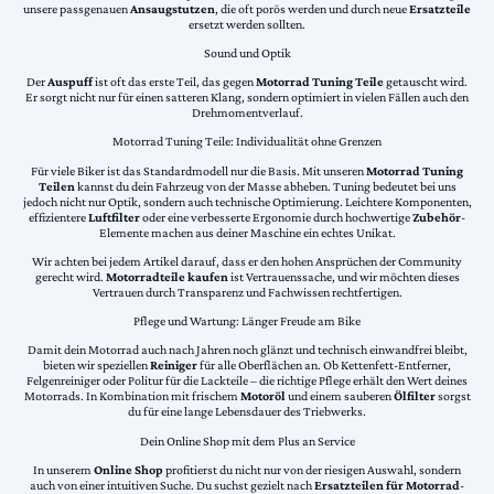
unsere passgenauen
Ansaugstutzen
, die oft porös werden und durch neue
Ersatzteile
ersetzt werden sollten.
Sound und Optik
Der
Auspuff
ist oft das erste Teil, das gegen
Motorrad Tuning Teile
getauscht wird.
Er sorgt nicht nur für einen satteren Klang, sondern optimiert in vielen Fällen auch den
Drehmomentverlauf.
Motorrad Tuning Teile: Individualität ohne Grenzen
Für viele Biker ist das Standardmodell nur die Basis. Mit unseren
Motorrad Tuning
Teilen
kannst du dein Fahrzeug von der Masse abheben. Tuning bedeutet bei uns
jedoch nicht nur Optik, sondern auch technische Optimierung. Leichtere Komponenten,
effizientere
Luftfilter
oder eine verbesserte Ergonomie durch hochwertige
Zubehör
-
Elemente machen aus deiner Maschine ein echtes Unikat.
Wir achten bei jedem Artikel darauf, dass er den hohen Ansprüchen der Community
gerecht wird.
Motorradteile kaufen
ist Vertrauenssache, und wir möchten dieses
Vertrauen durch Transparenz und Fachwissen rechtfertigen.
Pflege und Wartung: Länger Freude am Bike
Damit dein Motorrad auch nach Jahren noch glänzt und technisch einwandfrei bleibt,
bieten wir speziellen
Reiniger
für alle Oberflächen an. Ob Kettenfett-Entferner,
Felgenreiniger oder Politur für die Lackteile – die richtige Pflege erhält den Wert deines
Motorrads. In Kombination mit frischem
Motoröl
und einem sauberen
Ölfilter
sorgst
du für eine lange Lebensdauer des Triebwerks.
Dein Online Shop mit dem Plus an Service
In unserem
Online Shop
profitierst du nicht nur von der riesigen Auswahl, sondern
auch von einer intuitiven Suche. Du suchst gezielt nach
Ersatzteilen für Motorrad
-