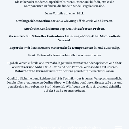
Klassiker oder moderne Superbikes? Unsere Datenbank hilft dir, exakt die
Komponenten zu finden, die für dein Modell zugelassen sind.
Deine Vorteile auf einen Blick:
Umfangreiches Sortiment:
Von A wie
Auspuff
bis Z wie
Zündkerzen
.
Attraktive Konditionen:
Top-Qualität
zu besten Preisen
.
Versandvorteil:
Schneller kostenloser Lieferung ab 100,-€ bei Motorradteile
Versand
.
Expertise:
Wir kennen unsere
Motorradteile Komponenten
in- und auswendig.
Fazit: Motorradteile online bestellen war nie einfacher
Egal ob Verschleißteile wie
Bremsbeläge
und
Kettensätze
oder optisches
Zubehör
wie
Blinker
und
Anbauteile
– wir sind dein Partner. Verlasse dich auf unseren
Motorradteile Versand
und starte bestens gerüstet in die nächste Saison.
Qualität, Sicherheit und Leidenschaft für Technik – das ist unser Versprechen an dich.
Durchstöbere jetzt unseren
Online Shop
, wähle deine benötigten
Ersatzteile
aus und
genieße das Schrauben mit Profi-Material. Wir freuen uns darauf, dich und dein Bike
auf der Straße zu unterstützen!
©Urheberrecht. Alle Rechte vorbehalten.