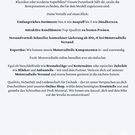
Klassiker oder moderne Superbikes? Unsere Datenbank hilft dir, exakt die
Komponenten zu finden, die für dein Modell zugelassen sind.
Deine Vorteile auf einen Blick:
Umfangreiches Sortiment:
Von A wie
Auspuff
bis Z wie
Zündkerzen
.
Attraktive Konditionen:
Top-Qualität
zu besten Preisen
.
Versandvorteil:
Schneller kostenloser Lieferung ab 100,-€ bei Motorradteile
Versand
.
Expertise:
Wir kennen unsere
Motorradteile Komponenten
in- und auswendig.
Fazit: Motorradteile online bestellen war nie einfacher
Egal ob Verschleißteile wie
Bremsbeläge
und
Kettensätze
oder optisches
Zubehör
wie
Blinker
und
Anbauteile
– wir sind dein Partner. Verlasse dich auf unseren
Motorradteile Versand
und starte bestens gerüstet in die nächste Saison.
Qualität, Sicherheit und Leidenschaft für Technik – das ist unser Versprechen an dich.
Durchstöbere jetzt unseren
Online Shop
, wähle deine benötigten
Ersatzteile
aus und
genieße das Schrauben mit Profi-Material. Wir freuen uns darauf, dich und dein Bike
auf der Straße zu unterstützen!
©Urheberrecht. Alle Rechte vorbehalten.