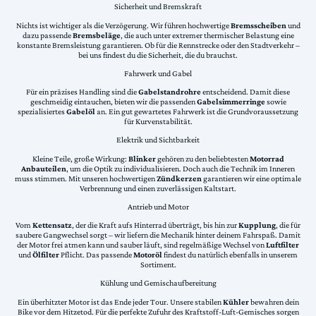
Sicherheit und Bremskraft
Nichts ist wichtiger als die Verzögerung. Wir führen hochwertige
Bremsscheiben
und
dazu passende
Bremsbeläge
, die auch unter extremer thermischer Belastung eine
konstante Bremsleistung garantieren. Ob für die Rennstrecke oder den Stadtverkehr –
bei uns findest du die Sicherheit, die du brauchst.
Fahrwerk und Gabel
Für ein präzises Handling sind die
Gabelstandrohre
entscheidend. Damit diese
geschmeidig eintauchen, bieten wir die passenden
Gabelsimmerringe
sowie
spezialisiertes
Gabelöl
an. Ein gut gewartetes Fahrwerk ist die Grundvoraussetzung
für Kurvenstabilität.
Elektrik und Sichtbarkeit
Kleine Teile, große Wirkung:
Blinker
gehören zu den beliebtesten
Motorrad
Anbauteilen
, um die Optik zu individualisieren. Doch auch die Technik im Inneren
muss stimmen. Mit unseren hochwertigen
Zündkerzen
garantieren wir eine optimale
Verbrennung und einen zuverlässigen Kaltstart.
Antrieb und Motor
Vom
Kettensatz
, der die Kraft aufs Hinterrad überträgt, bis hin zur
Kupplung
, die für
saubere Gangwechsel sorgt – wir liefern die Mechanik hinter deinem Fahrspaß. Damit
der Motor frei atmen kann und sauber läuft, sind regelmäßige Wechsel von
Luftfilter
und
Ölfilter
Pflicht. Das passende
Motoröl
findest du natürlich ebenfalls in unserem
Sortiment.
Kühlung und Gemischaufbereitung
Ein überhitzter Motor ist das Ende jeder Tour. Unsere stabilen
Kühler
bewahren dein
Bike vor dem Hitzetod. Für die perfekte Zufuhr des Kraftstoff-Luft-Gemisches sorgen