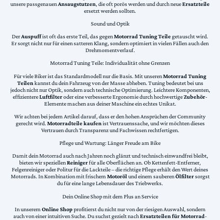
unsere passgenauen
Ansaugstutzen
, die oft porös werden und durch neue
Ersatzteile
ersetzt werden sollten.
Sound und Optik
Der
Auspuff
ist oft das erste Teil, das gegen
Motorrad Tuning Teile
getauscht wird.
Er sorgt nicht nur für einen satteren Klang, sondern optimiert in vielen Fällen auch den
Drehmomentverlauf.
Motorrad Tuning Teile: Individualität ohne Grenzen
Für viele Biker ist das Standardmodell nur die Basis. Mit unseren
Motorrad Tuning
Teilen
kannst du dein Fahrzeug von der Masse abheben. Tuning bedeutet bei uns
jedoch nicht nur Optik, sondern auch technische Optimierung. Leichtere Komponenten,
effizientere
Luftfilter
oder eine verbesserte Ergonomie durch hochwertige
Zubehör
-
Elemente machen aus deiner Maschine ein echtes Unikat.
Wir achten bei jedem Artikel darauf, dass er den hohen Ansprüchen der Community
gerecht wird.
Motorradteile kaufen
ist Vertrauenssache, und wir möchten dieses
Vertrauen durch Transparenz und Fachwissen rechtfertigen.
Pflege und Wartung: Länger Freude am Bike
Damit dein Motorrad auch nach Jahren noch glänzt und technisch einwandfrei bleibt,
bieten wir speziellen
Reiniger
für alle Oberflächen an. Ob Kettenfett-Entferner,
Felgenreiniger oder Politur für die Lackteile – die richtige Pflege erhält den Wert deines
Motorrads. In Kombination mit frischem
Motoröl
und einem sauberen
Ölfilter
sorgst
du für eine lange Lebensdauer des Triebwerks.
Dein Online Shop mit dem Plus an Service
In unserem
Online Shop
profitierst du nicht nur von der riesigen Auswahl, sondern
auch von einer intuitiven Suche. Du suchst gezielt nach
Ersatzteilen für Motorrad
-