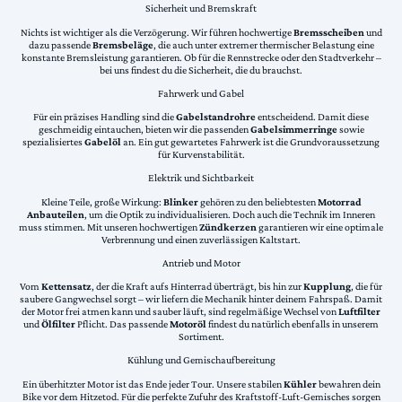
Sicherheit und Bremskraft
Nichts ist wichtiger als die Verzögerung. Wir führen hochwertige
Bremsscheiben
und
dazu passende
Bremsbeläge
, die auch unter extremer thermischer Belastung eine
konstante Bremsleistung garantieren. Ob für die Rennstrecke oder den Stadtverkehr –
bei uns findest du die Sicherheit, die du brauchst.
Fahrwerk und Gabel
Für ein präzises Handling sind die
Gabelstandrohre
entscheidend. Damit diese
geschmeidig eintauchen, bieten wir die passenden
Gabelsimmerringe
sowie
spezialisiertes
Gabelöl
an. Ein gut gewartetes Fahrwerk ist die Grundvoraussetzung
für Kurvenstabilität.
Elektrik und Sichtbarkeit
Kleine Teile, große Wirkung:
Blinker
gehören zu den beliebtesten
Motorrad
Anbauteilen
, um die Optik zu individualisieren. Doch auch die Technik im Inneren
muss stimmen. Mit unseren hochwertigen
Zündkerzen
garantieren wir eine optimale
Verbrennung und einen zuverlässigen Kaltstart.
Antrieb und Motor
Vom
Kettensatz
, der die Kraft aufs Hinterrad überträgt, bis hin zur
Kupplung
, die für
saubere Gangwechsel sorgt – wir liefern die Mechanik hinter deinem Fahrspaß. Damit
der Motor frei atmen kann und sauber läuft, sind regelmäßige Wechsel von
Luftfilter
und
Ölfilter
Pflicht. Das passende
Motoröl
findest du natürlich ebenfalls in unserem
Sortiment.
Kühlung und Gemischaufbereitung
Ein überhitzter Motor ist das Ende jeder Tour. Unsere stabilen
Kühler
bewahren dein
Bike vor dem Hitzetod. Für die perfekte Zufuhr des Kraftstoff-Luft-Gemisches sorgen