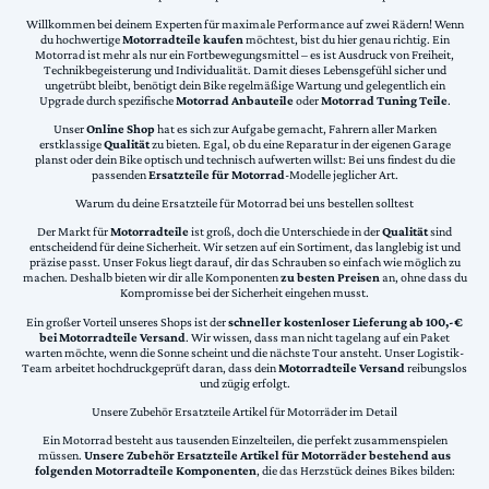
Willkommen bei deinem Experten für maximale Performance auf zwei Rädern! Wenn
du hochwertige
Motorradteile kaufen
möchtest, bist du hier genau richtig. Ein
Motorrad ist mehr als nur ein Fortbewegungsmittel – es ist Ausdruck von Freiheit,
Technikbegeisterung und Individualität. Damit dieses Lebensgefühl sicher und
ungetrübt bleibt, benötigt dein Bike regelmäßige Wartung und gelegentlich ein
Upgrade durch spezifische
Motorrad Anbauteile
oder
Motorrad Tuning Teile
.
Unser
Online Shop
hat es sich zur Aufgabe gemacht, Fahrern aller Marken
erstklassige
Qualität
zu bieten. Egal, ob du eine Reparatur in der eigenen Garage
planst oder dein Bike optisch und technisch aufwerten willst: Bei uns findest du die
passenden
Ersatzteile für Motorrad
-Modelle jeglicher Art.
Warum du deine Ersatzteile für Motorrad bei uns bestellen solltest
Der Markt für
Motorradteile
ist groß, doch die Unterschiede in der
Qualität
sind
entscheidend für deine Sicherheit. Wir setzen auf ein Sortiment, das langlebig ist und
präzise passt. Unser Fokus liegt darauf, dir das Schrauben so einfach wie möglich zu
machen. Deshalb bieten wir dir alle Komponenten
zu besten Preisen
an, ohne dass du
Kompromisse bei der Sicherheit eingehen musst.
Ein großer Vorteil unseres Shops ist der
schneller kostenloser Lieferung ab 100,-€
bei Motorradteile Versand
. Wir wissen, dass man nicht tagelang auf ein Paket
warten möchte, wenn die Sonne scheint und die nächste Tour ansteht. Unser Logistik-
Team arbeitet hochdruckgeprüft daran, dass dein
Motorradteile Versand
reibungslos
und zügig erfolgt.
Unsere Zubehör Ersatzteile Artikel für Motorräder im Detail
Ein Motorrad besteht aus tausenden Einzelteilen, die perfekt zusammenspielen
müssen.
Unsere Zubehör Ersatzteile Artikel für Motorräder bestehend aus
folgenden Motorradteile Komponenten
, die das Herzstück deines Bikes bilden: