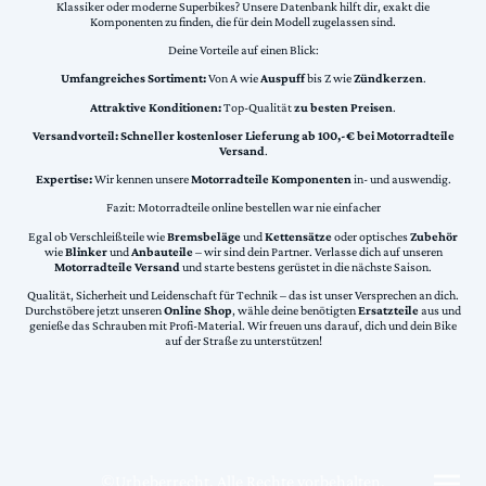
Klassiker oder moderne Superbikes? Unsere Datenbank hilft dir, exakt die
Komponenten zu finden, die für dein Modell zugelassen sind.
Deine Vorteile auf einen Blick:
Umfangreiches Sortiment:
Von A wie
Auspuff
bis Z wie
Zündkerzen
.
Attraktive Konditionen:
Top-Qualität
zu besten Preisen
.
Versandvorteil:
Schneller kostenloser Lieferung ab 100,-€ bei Motorradteile
Versand
.
Expertise:
Wir kennen unsere
Motorradteile Komponenten
in- und auswendig.
Fazit: Motorradteile online bestellen war nie einfacher
Egal ob Verschleißteile wie
Bremsbeläge
und
Kettensätze
oder optisches
Zubehör
wie
Blinker
und
Anbauteile
– wir sind dein Partner. Verlasse dich auf unseren
Motorradteile Versand
und starte bestens gerüstet in die nächste Saison.
Qualität, Sicherheit und Leidenschaft für Technik – das ist unser Versprechen an dich.
Durchstöbere jetzt unseren
Online Shop
, wähle deine benötigten
Ersatzteile
aus und
genieße das Schrauben mit Profi-Material. Wir freuen uns darauf, dich und dein Bike
auf der Straße zu unterstützen!
©Urheberrecht. Alle Rechte vorbehalten.