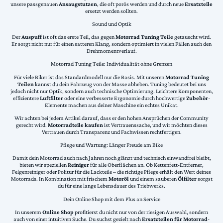
unsere passgenauen
Ansaugstutzen
, die oft porös werden und durch neue
Ersatzteile
ersetzt werden sollten.
Sound und Optik
Der
Auspuff
ist oft das erste Teil, das gegen
Motorrad Tuning Teile
getauscht wird.
Er sorgt nicht nur für einen satteren Klang, sondern optimiert in vielen Fällen auch den
Drehmomentverlauf.
Motorrad Tuning Teile: Individualität ohne Grenzen
Für viele Biker ist das Standardmodell nur die Basis. Mit unseren
Motorrad Tuning
Teilen
kannst du dein Fahrzeug von der Masse abheben. Tuning bedeutet bei uns
jedoch nicht nur Optik, sondern auch technische Optimierung. Leichtere Komponenten,
effizientere
Luftfilter
oder eine verbesserte Ergonomie durch hochwertige
Zubehör
-
Elemente machen aus deiner Maschine ein echtes Unikat.
Wir achten bei jedem Artikel darauf, dass er den hohen Ansprüchen der Community
gerecht wird.
Motorradteile kaufen
ist Vertrauenssache, und wir möchten dieses
Vertrauen durch Transparenz und Fachwissen rechtfertigen.
Pflege und Wartung: Länger Freude am Bike
Damit dein Motorrad auch nach Jahren noch glänzt und technisch einwandfrei bleibt,
bieten wir speziellen
Reiniger
für alle Oberflächen an. Ob Kettenfett-Entferner,
Felgenreiniger oder Politur für die Lackteile – die richtige Pflege erhält den Wert deines
Motorrads. In Kombination mit frischem
Motoröl
und einem sauberen
Ölfilter
sorgst
du für eine lange Lebensdauer des Triebwerks.
Dein Online Shop mit dem Plus an Service
In unserem
Online Shop
profitierst du nicht nur von der riesigen Auswahl, sondern
auch von einer intuitiven Suche. Du suchst gezielt nach
Ersatzteilen für Motorrad
-