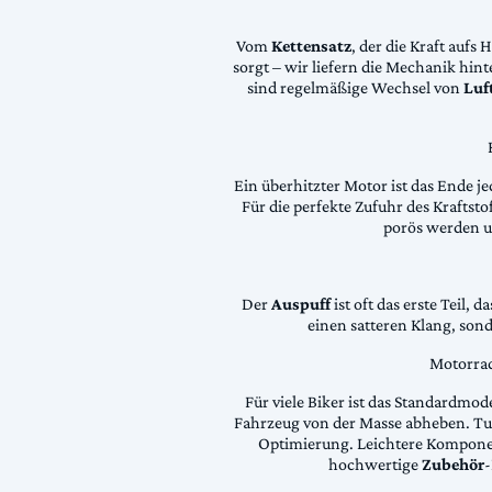
Vom
Kettensatz
, der die Kraft aufs 
sorgt – wir liefern die Mechanik hin
sind regelmäßige Wechsel von
Luft
Ein überhitzter Motor ist das Ende je
Für die perfekte Zufuhr des Krafts
porös werden 
Der
Auspuff
ist oft das erste Teil, 
einen satteren Klang, son
Motorrad
Für viele Biker ist das Standardmode
Fahrzeug von der Masse abheben. Tun
Optimierung. Leichtere Komponen
hochwertige
Zubehör
-