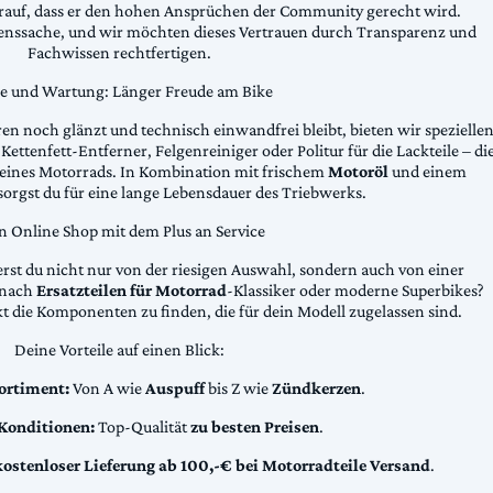
arauf, dass er den hohen Ansprüchen der Community gerecht wird.
uenssache, und wir möchten dieses Vertrauen durch Transparenz und
Fachwissen rechtfertigen.
ge und Wartung: Länger Freude am Bike
n noch glänzt und technisch einwandfrei bleibt, bieten wir spezielle
Kettenfett-Entferner, Felgenreiniger oder Politur für die Lackteile – di
 deines Motorrads. In Kombination mit frischem
Motoröl
und einem
sorgst du für eine lange Lebensdauer des Triebwerks.
n Online Shop mit dem Plus an Service
erst du nicht nur von der riesigen Auswahl, sondern auch von einer
t nach
Ersatzteilen für Motorrad
-Klassiker oder moderne Superbikes?
kt die Komponenten zu finden, die für dein Modell zugelassen sind.
Deine Vorteile auf einen Blick:
ortiment:
Von A wie
Auspuff
bis Z wie
Zündkerzen
.
 Konditionen:
Top-Qualität
zu besten Preisen
.
kostenloser Lieferung ab 100,-€ bei Motorradteile Versand
.