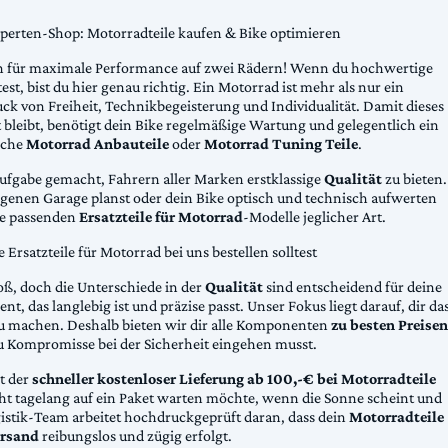
xperten-Shop: Motorradteile kaufen & Bike optimieren
 für maximale Performance auf zwei Rädern! Wenn du hochwertige
st, bist du hier genau richtig. Ein Motorrad ist mehr als nur ein
ck von Freiheit, Technikbegeisterung und Individualität. Damit dieses
 bleibt, benötigt dein Bike regelmäßige Wartung und gelegentlich ein
sche
Motorrad Anbauteile
oder
Motorrad Tuning Teile
.
Aufgabe gemacht, Fahrern aller Marken erstklassige
Qualität
zu bieten.
eigenen Garage planst oder dein Bike optisch und technisch aufwerten
die passenden
Ersatzteile für Motorrad
-Modelle jeglicher Art.
Ersatzteile für Motorrad bei uns bestellen solltest
oß, doch die Unterschiede in der
Qualität
sind entscheidend für deine
nt, das langlebig ist und präzise passt. Unser Fokus liegt darauf, dir da
u machen. Deshalb bieten wir dir alle Komponenten
zu besten Preisen
u Kompromisse bei der Sicherheit eingehen musst.
st der
schneller kostenloser Lieferung ab 100,-€ bei Motorradteile
cht tagelang auf ein Paket warten möchte, wenn die Sonne scheint und
gistik-Team arbeitet hochdruckgeprüft daran, dass dein
Motorradteile
rsand
reibungslos und zügig erfolgt.