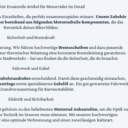
ör Ersatzteile Artikel für Motorräder im Detail
n Einzelteilen, die perfekt zusammenspielen müssen.
Unsere Zubehör
äder bestehend aus folgenden Motorradteile Komponenten
, die das
Herzstück deines Bikes bilden:
Sicherheit und Bremskraft
zögerung. Wir führen hochwertige
Bremsscheiben
und dazu passende
emer thermischer Belastung eine konstante Bremsleistung garantieren.
 Stadtverkehr – bei uns findest du die Sicherheit, die du brauchst.
Fahrwerk und Gabel
Gabelstandrohre
entscheidend. Damit diese geschmeidig eintauchen,
erringe
sowie spezialisiertes
Gabelöl
an. Ein gut gewartetes Fahrwer
e Grundvoraussetzung für Kurvenstabilität.
Elektrik und Sichtbarkeit
r
gehören zu den beliebtesten
Motorrad Anbauteilen
, um die Optik zu
die Technik im Inneren muss stimmen. Mit unseren hochwertigen
 eine optimale Verbrennung und einen zuverlässigen Kaltstart.