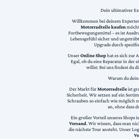
Dein ultimativer E
Willkommen bei deinem Experten
Motorradteile kaufen
möchte
Fortbewegungsmittel – es ist Ausdru
Lebensgefühl sicher und ungetrübt
Upgrade durch spezifi
Unser
Online Shop
hat es sich zur 
Egal, ob du eine Reparatur in der 
willst: Bei uns findest du 
Warum du deine 
Der Markt für
Motorradteile
ist gr
Sicherheit. Wir setzen auf ein Sortime
Schrauben so einfach wie möglich z
an, ohne dass d
Ein großer Vorteil unseres Shops i
Versand
. Wir wissen, dass man ni
die nächste Tour ansteht. Unser Lo
Ve