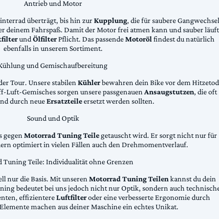
Antrieb und Motor
Hinterrad überträgt, bis hin zur
Kupplung
, die für saubere Gangwechse
ter deinem Fahrspaß. Damit der Motor frei atmen kann und sauber läuft
filter
und
Ölfilter
Pflicht. Das passende
Motoröl
findest du natürlich
ebenfalls in unserem Sortiment.
Kühlung und Gemischaufbereitung
der Tour. Unsere stabilen
Kühler
bewahren dein Bike vor dem Hitzetod
toff-Luft-Gemisches sorgen unsere passgenauen
Ansaugstutzen
, die oft
und durch neue
Ersatzteile
ersetzt werden sollten.
Sound und Optik
das gegen
Motorrad Tuning Teile
getauscht wird. Er sorgt nicht nur für
dern optimiert in vielen Fällen auch den Drehmomentverlauf.
 Tuning Teile: Individualität ohne Grenzen
ll nur die Basis. Mit unseren
Motorrad Tuning Teilen
kannst du dein
ing bedeutet bei uns jedoch nicht nur Optik, sondern auch technisch
ten, effizientere
Luftfilter
oder eine verbesserte Ergonomie durch
Elemente machen aus deiner Maschine ein echtes Unikat.