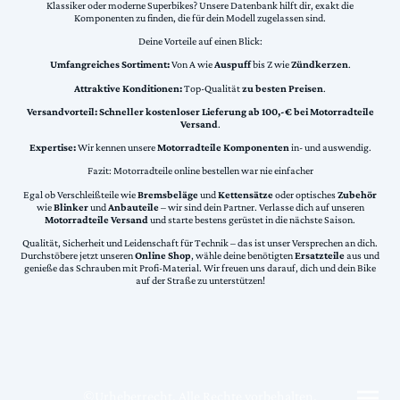
Klassiker oder moderne Superbikes? Unsere Datenbank hilft dir, exakt die
Komponenten zu finden, die für dein Modell zugelassen sind.
Deine Vorteile auf einen Blick:
Umfangreiches Sortiment:
Von A wie
Auspuff
bis Z wie
Zündkerzen
.
Attraktive Konditionen:
Top-Qualität
zu besten Preisen
.
Versandvorteil:
Schneller kostenloser Lieferung ab 100,-€ bei Motorradteile
Versand
.
Expertise:
Wir kennen unsere
Motorradteile Komponenten
in- und auswendig.
Fazit: Motorradteile online bestellen war nie einfacher
Egal ob Verschleißteile wie
Bremsbeläge
und
Kettensätze
oder optisches
Zubehör
wie
Blinker
und
Anbauteile
– wir sind dein Partner. Verlasse dich auf unseren
Motorradteile Versand
und starte bestens gerüstet in die nächste Saison.
Qualität, Sicherheit und Leidenschaft für Technik – das ist unser Versprechen an dich.
Durchstöbere jetzt unseren
Online Shop
, wähle deine benötigten
Ersatzteile
aus und
genieße das Schrauben mit Profi-Material. Wir freuen uns darauf, dich und dein Bike
auf der Straße zu unterstützen!
©Urheberrecht. Alle Rechte vorbehalten.