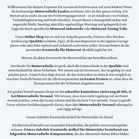
Willkommen bei deinem Experten für maximale Performance auf zwei Rädern! Wenn
du hochwertige
Motorradteile kaufen
möchtest, bist du hier genau richtig. Ein
Motorrad ist mehr als nur ein Fortbewegungsmittel – es ist Ausdruck von Freiheit,
Technikbegeisterung und Individualität. Damit dieses Lebensgefühl sicher und
ungetrübt bleibt, benötigt dein Bike regelmäßige Wartung und gelegentlich ein
Upgrade durch spezifische
Motorrad Anbauteile
oder
Motorrad Tuning Teile
.
Unser
Online Shop
hat es sich zur Aufgabe gemacht, Fahrern aller Marken
erstklassige
Qualität
zu bieten. Egal, ob du eine Reparatur in der eigenen Garage
planst oder dein Bike optisch und technisch aufwerten willst: Bei uns findest du die
passenden
Ersatzteile für Motorrad
-Modelle jeglicher Art.
Warum du deine Ersatzteile für Motorrad bei uns bestellen solltest
Der Markt für
Motorradteile
ist groß, doch die Unterschiede in der
Qualität
sind
entscheidend für deine Sicherheit. Wir setzen auf ein Sortiment, das langlebig ist und
präzise passt. Unser Fokus liegt darauf, dir das Schrauben so einfach wie möglich zu
machen. Deshalb bieten wir dir alle Komponenten
zu besten Preisen
an, ohne dass du
Kompromisse bei der Sicherheit eingehen musst.
Ein großer Vorteil unseres Shops ist der
schneller kostenloser Lieferung ab 100,-€
bei Motorradteile Versand
. Wir wissen, dass man nicht tagelang auf ein Paket
warten möchte, wenn die Sonne scheint und die nächste Tour ansteht. Unser Logistik-
Team arbeitet hochdruckgeprüft daran, dass dein
Motorradteile Versand
reibungslos
und zügig erfolgt.
Unsere Zubehör Ersatzteile Artikel für Motorräder im Detail
Ein Motorrad besteht aus tausenden Einzelteilen, die perfekt zusammenspielen
müssen.
Unsere Zubehör Ersatzteile Artikel für Motorräder bestehend aus
folgenden Motorradteile Komponenten
, die das Herzstück deines Bikes bilden: