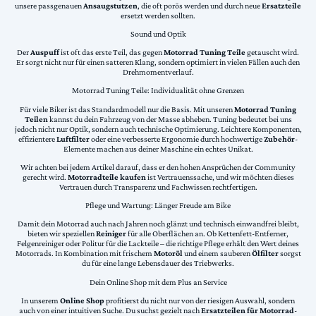
unsere passgenauen
Ansaugstutzen
, die oft porös werden und durch neue
Ersatzteile
ersetzt werden sollten.
Sound und Optik
Der
Auspuff
ist oft das erste Teil, das gegen
Motorrad Tuning Teile
getauscht wird.
Er sorgt nicht nur für einen satteren Klang, sondern optimiert in vielen Fällen auch den
Drehmomentverlauf.
Motorrad Tuning Teile: Individualität ohne Grenzen
Für viele Biker ist das Standardmodell nur die Basis. Mit unseren
Motorrad Tuning
Teilen
kannst du dein Fahrzeug von der Masse abheben. Tuning bedeutet bei uns
jedoch nicht nur Optik, sondern auch technische Optimierung. Leichtere Komponenten,
effizientere
Luftfilter
oder eine verbesserte Ergonomie durch hochwertige
Zubehör
-
Elemente machen aus deiner Maschine ein echtes Unikat.
Wir achten bei jedem Artikel darauf, dass er den hohen Ansprüchen der Community
gerecht wird.
Motorradteile kaufen
ist Vertrauenssache, und wir möchten dieses
Vertrauen durch Transparenz und Fachwissen rechtfertigen.
Pflege und Wartung: Länger Freude am Bike
Damit dein Motorrad auch nach Jahren noch glänzt und technisch einwandfrei bleibt,
bieten wir speziellen
Reiniger
für alle Oberflächen an. Ob Kettenfett-Entferner,
Felgenreiniger oder Politur für die Lackteile – die richtige Pflege erhält den Wert deines
Motorrads. In Kombination mit frischem
Motoröl
und einem sauberen
Ölfilter
sorgst
du für eine lange Lebensdauer des Triebwerks.
Dein Online Shop mit dem Plus an Service
In unserem
Online Shop
profitierst du nicht nur von der riesigen Auswahl, sondern
auch von einer intuitiven Suche. Du suchst gezielt nach
Ersatzteilen für Motorrad
-