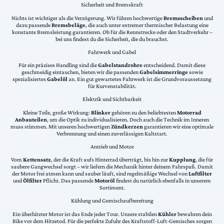
Sicherheit und Bremskraft
Nichts ist wichtiger als die Verzögerung. Wir führen hochwertige
Bremsscheiben
und
dazu passende
Bremsbeläge
, die auch unter extremer thermischer Belastung eine
konstante Bremsleistung garantieren. Ob für die Rennstrecke oder den Stadtverkehr –
bei uns findest du die Sicherheit, die du brauchst.
Fahrwerk und Gabel
Für ein präzises Handling sind die
Gabelstandrohre
entscheidend. Damit diese
geschmeidig eintauchen, bieten wir die passenden
Gabelsimmerringe
sowie
spezialisiertes
Gabelöl
an. Ein gut gewartetes Fahrwerk ist die Grundvoraussetzung
für Kurvenstabilität.
Elektrik und Sichtbarkeit
Kleine Teile, große Wirkung:
Blinker
gehören zu den beliebtesten
Motorrad
Anbauteilen
, um die Optik zu individualisieren. Doch auch die Technik im Inneren
muss stimmen. Mit unseren hochwertigen
Zündkerzen
garantieren wir eine optimale
Verbrennung und einen zuverlässigen Kaltstart.
Antrieb und Motor
Vom
Kettensatz
, der die Kraft aufs Hinterrad überträgt, bis hin zur
Kupplung
, die für
saubere Gangwechsel sorgt – wir liefern die Mechanik hinter deinem Fahrspaß. Damit
der Motor frei atmen kann und sauber läuft, sind regelmäßige Wechsel von
Luftfilter
und
Ölfilter
Pflicht. Das passende
Motoröl
findest du natürlich ebenfalls in unserem
Sortiment.
Kühlung und Gemischaufbereitung
Ein überhitzter Motor ist das Ende jeder Tour. Unsere stabilen
Kühler
bewahren dein
Bike vor dem Hitzetod. Für die perfekte Zufuhr des Kraftstoff-Luft-Gemisches sorgen