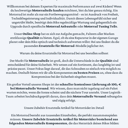
Willkommen bei deinem Experten für maximale Performance auf zwei Rädern! Wenn
du hochwertige
Motorradteile kaufen
möchtest, bist du hier genau richtig. Ein
Motorrad ist mehr als nur ein Fortbewegungsmittel – es ist Ausdruck von Freiheit,
Technikbegeisterung und Individualität. Damit dieses Lebensgefühl sicher und
ungetrübt bleibt, benötigt dein Bike regelmäßige Wartung und gelegentlich ein
Upgrade durch spezifische
Motorrad Anbauteile
oder
Motorrad Tuning Teile
.
Unser
Online Shop
hat es sich zur Aufgabe gemacht, Fahrern aller Marken
erstklassige
Qualität
zu bieten. Egal, ob du eine Reparatur in der eigenen Garage
planst oder dein Bike optisch und technisch aufwerten willst: Bei uns findest du die
passenden
Ersatzteile für Motorrad
-Modelle jeglicher Art.
Warum du deine Ersatzteile für Motorrad bei uns bestellen solltest
Der Markt für
Motorradteile
ist groß, doch die Unterschiede in der
Qualität
sind
entscheidend für deine Sicherheit. Wir setzen auf ein Sortiment, das langlebig ist und
präzise passt. Unser Fokus liegt darauf, dir das Schrauben so einfach wie möglich zu
machen. Deshalb bieten wir dir alle Komponenten
zu besten Preisen
an, ohne dass du
Kompromisse bei der Sicherheit eingehen musst.
Ein großer Vorteil unseres Shops ist der
schneller kostenloser Lieferung ab 100,-€
bei Motorradteile Versand
. Wir wissen, dass man nicht tagelang auf ein Paket
warten möchte, wenn die Sonne scheint und die nächste Tour ansteht. Unser Logistik-
Team arbeitet hochdruckgeprüft daran, dass dein
Motorradteile Versand
reibungslos
und zügig erfolgt.
Unsere Zubehör Ersatzteile Artikel für Motorräder im Detail
Ein Motorrad besteht aus tausenden Einzelteilen, die perfekt zusammenspielen
müssen.
Unsere Zubehör Ersatzteile Artikel für Motorräder bestehend aus
folgenden Motorradteile Komponenten
, die das Herzstück deines Bikes bilden: