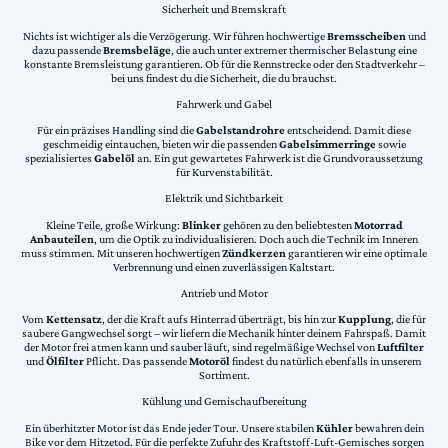
Sicherheit und Bremskraft
Nichts ist wichtiger als die Verzögerung. Wir führen hochwertige
Bremsscheiben
und
dazu passende
Bremsbeläge
, die auch unter extremer thermischer Belastung eine
konstante Bremsleistung garantieren. Ob für die Rennstrecke oder den Stadtverkehr –
bei uns findest du die Sicherheit, die du brauchst.
Fahrwerk und Gabel
Für ein präzises Handling sind die
Gabelstandrohre
entscheidend. Damit diese
geschmeidig eintauchen, bieten wir die passenden
Gabelsimmerringe
sowie
spezialisiertes
Gabelöl
an. Ein gut gewartetes Fahrwerk ist die Grundvoraussetzung
für Kurvenstabilität.
Elektrik und Sichtbarkeit
Kleine Teile, große Wirkung:
Blinker
gehören zu den beliebtesten
Motorrad
Anbauteilen
, um die Optik zu individualisieren. Doch auch die Technik im Inneren
muss stimmen. Mit unseren hochwertigen
Zündkerzen
garantieren wir eine optimale
Verbrennung und einen zuverlässigen Kaltstart.
Antrieb und Motor
Vom
Kettensatz
, der die Kraft aufs Hinterrad überträgt, bis hin zur
Kupplung
, die für
saubere Gangwechsel sorgt – wir liefern die Mechanik hinter deinem Fahrspaß. Damit
der Motor frei atmen kann und sauber läuft, sind regelmäßige Wechsel von
Luftfilter
und
Ölfilter
Pflicht. Das passende
Motoröl
findest du natürlich ebenfalls in unserem
Sortiment.
Kühlung und Gemischaufbereitung
Ein überhitzter Motor ist das Ende jeder Tour. Unsere stabilen
Kühler
bewahren dein
Bike vor dem Hitzetod. Für die perfekte Zufuhr des Kraftstoff-Luft-Gemisches sorgen