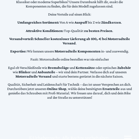
Klassiker oder moderne Superbikes? Unsere Datenbank hilft dir, exakt die
Komponenten zu finden, die für dein Modell zugelassen sind.
Deine Vorteile auf einen Blick:
Umfangreiches Sortiment:
Von A wie
Auspuff
bis Z wie
Zündkerzen
.
Attraktive Konditionen:
Top-Qualität
zu besten Preisen
.
Versandvorteil:
Schneller kostenloser Lieferung ab 100,-€ bei Motorradteile
Versand
.
Expertise:
Wir kennen unsere
Motorradteile Komponenten
in- und auswendig.
Fazit: Motorradteile online bestellen war nie einfacher
Egal ob Verschleißteile wie
Bremsbeläge
und
Kettensätze
oder optisches
Zubehör
wie
Blinker
und
Anbauteile
– wir sind dein Partner. Verlasse dich auf unseren
Motorradteile Versand
und starte bestens gerüstet in die nächste Saison.
Qualität, Sicherheit und Leidenschaft für Technik – das ist unser Versprechen an dich.
Durchstöbere jetzt unseren
Online Shop
, wähle deine benötigten
Ersatzteile
aus und
genieße das Schrauben mit Profi-Material. Wir freuen uns darauf, dich und dein Bike
auf der Straße zu unterstützen!
©Urheberrecht. Alle Rechte vorbehalten.