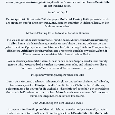
unsere passgenauen
Ansaugstutzen
, die oft porös werden und durch neue
Ersatzteile
ersetzt werden sollten.
Sound und Optik
Der
Auspuff
ist oft das erste Teil, das gegen
Motorrad Tuning Teile
getauscht wird.
Er sorgt nicht nur für einen satteren Klang, sondern optimiert in vielen Fällen auch den
Drehmomentverlauf.
Motorrad Tuning Teile: Individualität ohne Grenzen
Für viele Biker ist das Standardmodell nur die Basis. Mit unseren
Motorrad Tuning
Teilen
kannst du dein Fahrzeug von der Masse abheben. Tuning bedeutet bei uns
jedoch nicht nur Optik, sondern auch technische Optimierung. Leichtere Komponenten,
effizientere
Luftfilter
oder eine verbesserte Ergonomie durch hochwertige
Zubehör
-
Elemente machen aus deiner Maschine ein echtes Unikat.
Wir achten bei jedem Artikel darauf, dass er den hohen Ansprüchen der Community
gerecht wird.
Motorradteile kaufen
ist Vertrauenssache, und wir möchten dieses
Vertrauen durch Transparenz und Fachwissen rechtfertigen.
Pflege und Wartung: Länger Freude am Bike
Damit dein Motorrad auch nach Jahren noch glänzt und technisch einwandfrei bleibt,
bieten wir speziellen
Reiniger
für alle Oberflächen an. Ob Kettenfett-Entferner,
Felgenreiniger oder Politur für die Lackteile – die richtige Pflege erhält den Wert deines
Motorrads. In Kombination mit frischem
Motoröl
und einem sauberen
Ölfilter
sorgst
du für eine lange Lebensdauer des Triebwerks.
Dein Online Shop mit dem Plus an Service
In unserem
Online Shop
profitierst du nicht nur von der riesigen Auswahl, sondern
auch von einer intuitiven Suche. Du suchst gezielt nach
Ersatzteilen für Motorrad
-