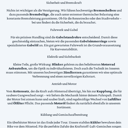
Sicherheit und Bremskraft
Nichts ist wichtiger als die Verzögerung. Wir führen hochwertige
Bremsscheiben
und
dazu passende
Bremsbeläge
, die auch unter extremer thermischer Belastung eine
konstante Bremsleistung garantieren. Ob für die Rennstrecke oder den Stadtverkehr –
bei uns findest du die Sicherheit, die du brauchst.
Fahrwerk und Gabel
Für ein präzises Handling sind die
Gabelstandrohre
entscheidend. Damit diese
geschmeidig eintauchen, bieten wir die passenden
Gabelsimmerringe
sowie
spezialisiertes
Gabelöl
an. Ein gut gewartetes Fahrwerk ist die Grundvoraussetzung
für Kurvenstabilität.
Elektrik und Sichtbarkeit
Kleine Teile, große Wirkung:
Blinker
gehören zu den beliebtesten
Motorrad
Anbauteilen
, um die Optik zu individualisieren. Doch auch die Technik im Inneren
muss stimmen. Mit unseren hochwertigen
Zündkerzen
garantieren wir eine optimale
Verbrennung und einen zuverlässigen Kaltstart.
Antrieb und Motor
Vom
Kettensatz
, der die Kraft aufs Hinterrad überträgt, bis hin zur
Kupplung
, die für
saubere Gangwechsel sorgt – wir liefern die Mechanik hinter deinem Fahrspaß. Damit
der Motor frei atmen kann und sauber läuft, sind regelmäßige Wechsel von
Luftfilter
und
Ölfilter
Pflicht. Das passende
Motoröl
findest du natürlich ebenfalls in unserem
Sortiment.
Kühlung und Gemischaufbereitung
Ein überhitzter Motor ist das Ende jeder Tour. Unsere stabilen
Kühler
bewahren dein
Bike vor dem Hitzetod. Für die perfekte Zufuhr des Kraftstoff-Luft-Gemisches sorgen