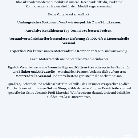
Klassiker oder moderne Superbikes? Unsere Datenbank hilft dir, exakt die
Komponenten zu finden, die für dein Modell zugelassen sind.
Deine Vorteile auf einen Blick:
Umfangreiches Sortiment:
Von A wie
Auspuff
bis Z wie
Zündkerzen
.
Attraktive Konditionen:
Top-Qualität
zu besten Preisen
.
Versandvorteil:
Schneller kostenloser Lieferung ab 100,-€ bei Motorradteile
Versand
.
Expertise:
Wir kennen unsere
Motorradteile Komponenten
in- und auswendig.
Fazit: Motorradteile online bestellen war nie einfacher
Egal ob Verschleißteile wie
Bremsbeläge
und
Kettensätze
oder optisches
Zubehör
wie
Blinker
und
Anbauteile
– wir sind dein Partner. Verlasse dich auf unseren
Motorradteile Versand
und starte bestens gerüstet in die nächste Saison.
Qualität, Sicherheit und Leidenschaft für Technik – das ist unser Versprechen an dich.
Durchstöbere jetzt unseren
Online Shop
, wähle deine benötigten
Ersatzteile
aus und
genieße das Schrauben mit Profi-Material. Wir freuen uns darauf, dich und dein Bike
auf der Straße zu unterstützen!
©Urheberrecht. Alle Rechte vorbehalten.