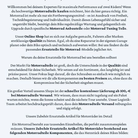
Willkommen bei deinem Experten für maximale Performance auf zwei Rädern! Wenn
du hochwertige
Motorradteile kaufen
möchtest, bist du hier genau richtig. Ein
Motorrad ist mehr als nur ein Fortbewegungsmittel – es ist Ausdruck von Freiheit,
Technikbegeisterung und Individualität. Damit dieses Lebensgefühl sicher und
ungetrübt bleibt, benötigt dein Bike regelmäßige Wartung und gelegentlich ein
Upgrade durch spezifische
Motorrad Anbauteile
oder
Motorrad Tuning Teile
.
Unser
Online Shop
hat es sich zur Aufgabe gemacht, Fahrern aller Marken
erstklassige
Qualität
zu bieten. Egal, ob du eine Reparatur in der eigenen Garage
planst oder dein Bike optisch und technisch aufwerten willst: Bei uns findest du die
passenden
Ersatzteile für Motorrad
-Modelle jeglicher Art.
Warum du deine Ersatzteile für Motorrad bei uns bestellen solltest
Der Markt für
Motorradteile
ist groß, doch die Unterschiede in der
Qualität
sind
entscheidend für deine Sicherheit. Wir setzen auf ein Sortiment, das langlebig ist und
präzise passt. Unser Fokus liegt darauf, dir das Schrauben so einfach wie möglich zu
machen. Deshalb bieten wir dir alle Komponenten
zu besten Preisen
an, ohne dass du
Kompromisse bei der Sicherheit eingehen musst.
Ein großer Vorteil unseres Shops ist der
schneller kostenloser Lieferung ab 100,-€
bei Motorradteile Versand
. Wir wissen, dass man nicht tagelang auf ein Paket
warten möchte, wenn die Sonne scheint und die nächste Tour ansteht. Unser Logistik-
Team arbeitet hochdruckgeprüft daran, dass dein
Motorradteile Versand
reibungslos
und zügig erfolgt.
Unsere Zubehör Ersatzteile Artikel für Motorräder im Detail
Ein Motorrad besteht aus tausenden Einzelteilen, die perfekt zusammenspielen
müssen.
Unsere Zubehör Ersatzteile Artikel für Motorräder bestehend aus
folgenden Motorradteile Komponenten
, die das Herzstück deines Bikes bilden: