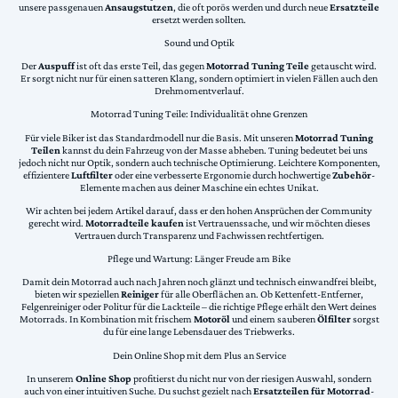
unsere passgenauen
Ansaugstutzen
, die oft porös werden und durch neue
Ersatzteile
ersetzt werden sollten.
Sound und Optik
Der
Auspuff
ist oft das erste Teil, das gegen
Motorrad Tuning Teile
getauscht wird.
Er sorgt nicht nur für einen satteren Klang, sondern optimiert in vielen Fällen auch den
Drehmomentverlauf.
Motorrad Tuning Teile: Individualität ohne Grenzen
Für viele Biker ist das Standardmodell nur die Basis. Mit unseren
Motorrad Tuning
Teilen
kannst du dein Fahrzeug von der Masse abheben. Tuning bedeutet bei uns
jedoch nicht nur Optik, sondern auch technische Optimierung. Leichtere Komponenten,
effizientere
Luftfilter
oder eine verbesserte Ergonomie durch hochwertige
Zubehör
-
Elemente machen aus deiner Maschine ein echtes Unikat.
Wir achten bei jedem Artikel darauf, dass er den hohen Ansprüchen der Community
gerecht wird.
Motorradteile kaufen
ist Vertrauenssache, und wir möchten dieses
Vertrauen durch Transparenz und Fachwissen rechtfertigen.
Pflege und Wartung: Länger Freude am Bike
Damit dein Motorrad auch nach Jahren noch glänzt und technisch einwandfrei bleibt,
bieten wir speziellen
Reiniger
für alle Oberflächen an. Ob Kettenfett-Entferner,
Felgenreiniger oder Politur für die Lackteile – die richtige Pflege erhält den Wert deines
Motorrads. In Kombination mit frischem
Motoröl
und einem sauberen
Ölfilter
sorgst
du für eine lange Lebensdauer des Triebwerks.
Dein Online Shop mit dem Plus an Service
In unserem
Online Shop
profitierst du nicht nur von der riesigen Auswahl, sondern
auch von einer intuitiven Suche. Du suchst gezielt nach
Ersatzteilen für Motorrad
-