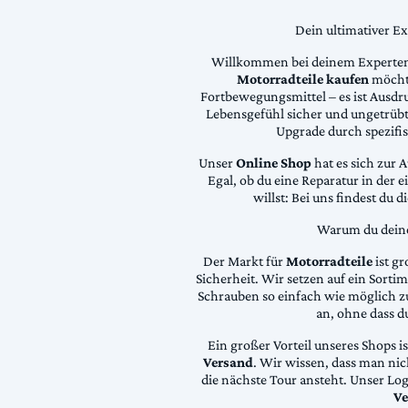
Dein ultimativer E
Willkommen bei deinem Experten
Motorradteile kaufen
möchte
Fortbewegungsmittel – es ist Ausdru
Lebensgefühl sicher und ungetrübt
Upgrade durch spezifi
Unser
Online Shop
hat es sich zur 
Egal, ob du eine Reparatur in der 
willst: Bei uns findest du 
Warum du deine 
Der Markt für
Motorradteile
ist gr
Sicherheit. Wir setzen auf ein Sortime
Schrauben so einfach wie möglich z
an, ohne dass d
Ein großer Vorteil unseres Shops i
Versand
. Wir wissen, dass man ni
die nächste Tour ansteht. Unser Lo
Ve