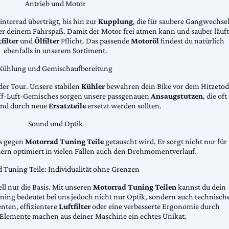
Antrieb und Motor
Hinterrad überträgt, bis hin zur
Kupplung
, die für saubere Gangwechse
ter deinem Fahrspaß. Damit der Motor frei atmen kann und sauber läuft
filter
und
Ölfilter
Pflicht. Das passende
Motoröl
findest du natürlich
ebenfalls in unserem Sortiment.
Kühlung und Gemischaufbereitung
der Tour. Unsere stabilen
Kühler
bewahren dein Bike vor dem Hitzetod
toff-Luft-Gemisches sorgen unsere passgenauen
Ansaugstutzen
, die oft
und durch neue
Ersatzteile
ersetzt werden sollten.
Sound und Optik
das gegen
Motorrad Tuning Teile
getauscht wird. Er sorgt nicht nur für
dern optimiert in vielen Fällen auch den Drehmomentverlauf.
 Tuning Teile: Individualität ohne Grenzen
ll nur die Basis. Mit unseren
Motorrad Tuning Teilen
kannst du dein
ing bedeutet bei uns jedoch nicht nur Optik, sondern auch technisch
ten, effizientere
Luftfilter
oder eine verbesserte Ergonomie durch
Elemente machen aus deiner Maschine ein echtes Unikat.