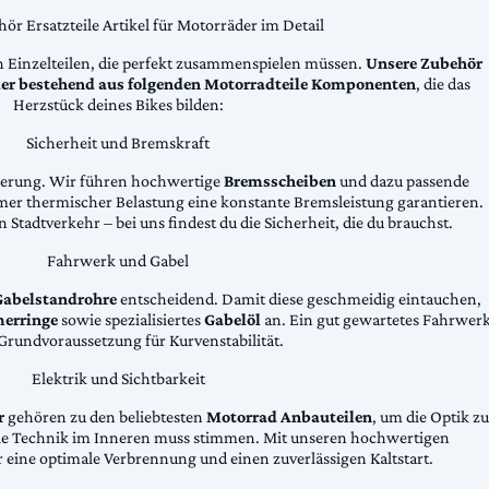
ör Ersatzteile Artikel für Motorräder im Detail
n Einzelteilen, die perfekt zusammenspielen müssen.
Unsere Zubehör
äder bestehend aus folgenden Motorradteile Komponenten
, die das
Herzstück deines Bikes bilden:
Sicherheit und Bremskraft
zögerung. Wir führen hochwertige
Bremsscheiben
und dazu passende
emer thermischer Belastung eine konstante Bremsleistung garantieren.
 Stadtverkehr – bei uns findest du die Sicherheit, die du brauchst.
Fahrwerk und Gabel
Gabelstandrohre
entscheidend. Damit diese geschmeidig eintauchen,
erringe
sowie spezialisiertes
Gabelöl
an. Ein gut gewartetes Fahrwer
e Grundvoraussetzung für Kurvenstabilität.
Elektrik und Sichtbarkeit
r
gehören zu den beliebtesten
Motorrad Anbauteilen
, um die Optik zu
die Technik im Inneren muss stimmen. Mit unseren hochwertigen
 eine optimale Verbrennung und einen zuverlässigen Kaltstart.