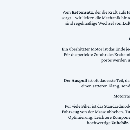
Vom
Kettensatz
, der die Kraft aufs 
sorgt – wir liefern die Mechanik hin
sind regelmäßige Wechsel von
Luft
Ein überhitzter Motor ist das Ende je
Für die perfekte Zufuhr des Krafts
porös werden 
Der
Auspuff
ist oft das erste Teil, 
einen satteren Klang, son
Motorrad
Für viele Biker ist das Standardmode
Fahrzeug von der Masse abheben. Tun
Optimierung. Leichtere Komponen
hochwertige
Zubehör
-