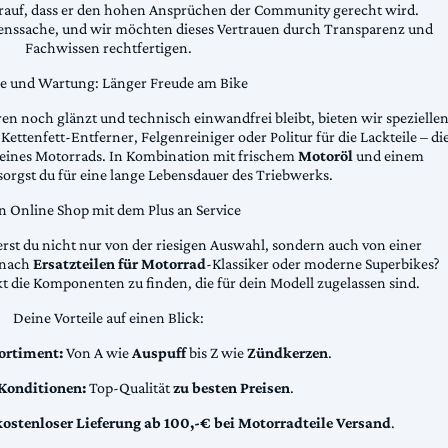
arauf, dass er den hohen Ansprüchen der Community gerecht wird.
uenssache, und wir möchten dieses Vertrauen durch Transparenz und
Fachwissen rechtfertigen.
ge und Wartung: Länger Freude am Bike
n noch glänzt und technisch einwandfrei bleibt, bieten wir spezielle
Kettenfett-Entferner, Felgenreiniger oder Politur für die Lackteile – di
 deines Motorrads. In Kombination mit frischem
Motoröl
und einem
sorgst du für eine lange Lebensdauer des Triebwerks.
n Online Shop mit dem Plus an Service
erst du nicht nur von der riesigen Auswahl, sondern auch von einer
t nach
Ersatzteilen für Motorrad
-Klassiker oder moderne Superbikes?
kt die Komponenten zu finden, die für dein Modell zugelassen sind.
Deine Vorteile auf einen Blick:
ortiment:
Von A wie
Auspuff
bis Z wie
Zündkerzen
.
 Konditionen:
Top-Qualität
zu besten Preisen
.
kostenloser Lieferung ab 100,-€ bei Motorradteile Versand
.