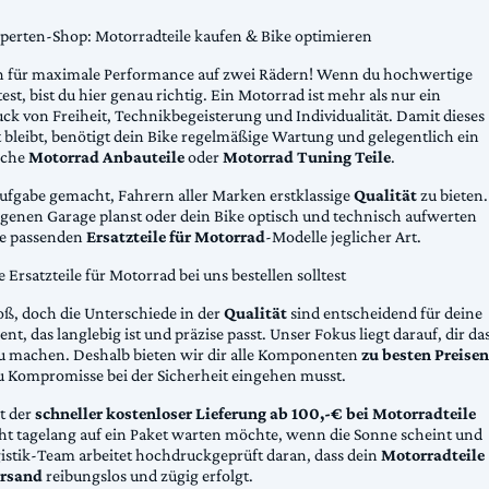
xperten-Shop: Motorradteile kaufen & Bike optimieren
 für maximale Performance auf zwei Rädern! Wenn du hochwertige
st, bist du hier genau richtig. Ein Motorrad ist mehr als nur ein
ck von Freiheit, Technikbegeisterung und Individualität. Damit dieses
 bleibt, benötigt dein Bike regelmäßige Wartung und gelegentlich ein
sche
Motorrad Anbauteile
oder
Motorrad Tuning Teile
.
Aufgabe gemacht, Fahrern aller Marken erstklassige
Qualität
zu bieten.
eigenen Garage planst oder dein Bike optisch und technisch aufwerten
die passenden
Ersatzteile für Motorrad
-Modelle jeglicher Art.
Ersatzteile für Motorrad bei uns bestellen solltest
oß, doch die Unterschiede in der
Qualität
sind entscheidend für deine
nt, das langlebig ist und präzise passt. Unser Fokus liegt darauf, dir da
u machen. Deshalb bieten wir dir alle Komponenten
zu besten Preisen
u Kompromisse bei der Sicherheit eingehen musst.
st der
schneller kostenloser Lieferung ab 100,-€ bei Motorradteile
cht tagelang auf ein Paket warten möchte, wenn die Sonne scheint und
gistik-Team arbeitet hochdruckgeprüft daran, dass dein
Motorradteile
rsand
reibungslos und zügig erfolgt.