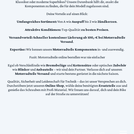
Klassiker oder moderne Superbikes? Unsere Datenbank hilft dir, exakt die
Komponenten zu finden, die für dein Modell zugelassen sind.
Deine Vorteile auf einen Blick:
Umfangreiches Sortiment:
Von A wie
Auspuff
bis Z wie
Zündkerzen
.
Attraktive Konditionen:
Top-Qualität
zu besten Preisen
.
Versandvorteil:
Schneller kostenloser Lieferung ab 100,-€ bei Motorradteile
Versand
.
Expertise:
Wir kennen unsere
Motorradteile Komponenten
in- und auswendig.
Fazit: Motorradteile online bestellen war nie einfacher
Egal ob Verschleißteile wie
Bremsbeläge
und
Kettensätze
oder optisches
Zubehör
wie
Blinker
und
Anbauteile
– wir sind dein Partner. Verlasse dich auf unseren
Motorradteile Versand
und starte bestens gerüstet in die nächste Saison.
Qualität, Sicherheit und Leidenschaft für Technik – das ist unser Versprechen an dich.
Durchstöbere jetzt unseren
Online Shop
, wähle deine benötigten
Ersatzteile
aus und
genieße das Schrauben mit Profi-Material. Wir freuen uns darauf, dich und dein Bike
auf der Straße zu unterstützen!
©Urheberrecht. Alle Rechte vorbehalten.