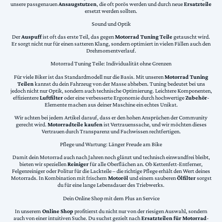
unsere passgenauen
Ansaugstutzen
, die oft porös werden und durch neue
Ersatzteile
ersetzt werden sollten.
Sound und Optik
Der
Auspuff
ist oft das erste Teil, das gegen
Motorrad Tuning Teile
getauscht wird.
Er sorgt nicht nur für einen satteren Klang, sondern optimiert in vielen Fällen auch den
Drehmomentverlauf.
Motorrad Tuning Teile: Individualität ohne Grenzen
Für viele Biker ist das Standardmodell nur die Basis. Mit unseren
Motorrad Tuning
Teilen
kannst du dein Fahrzeug von der Masse abheben. Tuning bedeutet bei uns
jedoch nicht nur Optik, sondern auch technische Optimierung. Leichtere Komponenten,
effizientere
Luftfilter
oder eine verbesserte Ergonomie durch hochwertige
Zubehör
-
Elemente machen aus deiner Maschine ein echtes Unikat.
Wir achten bei jedem Artikel darauf, dass er den hohen Ansprüchen der Community
gerecht wird.
Motorradteile kaufen
ist Vertrauenssache, und wir möchten dieses
Vertrauen durch Transparenz und Fachwissen rechtfertigen.
Pflege und Wartung: Länger Freude am Bike
Damit dein Motorrad auch nach Jahren noch glänzt und technisch einwandfrei bleibt,
bieten wir speziellen
Reiniger
für alle Oberflächen an. Ob Kettenfett-Entferner,
Felgenreiniger oder Politur für die Lackteile – die richtige Pflege erhält den Wert deines
Motorrads. In Kombination mit frischem
Motoröl
und einem sauberen
Ölfilter
sorgst
du für eine lange Lebensdauer des Triebwerks.
Dein Online Shop mit dem Plus an Service
In unserem
Online Shop
profitierst du nicht nur von der riesigen Auswahl, sondern
auch von einer intuitiven Suche. Du suchst gezielt nach
Ersatzteilen für Motorrad
-