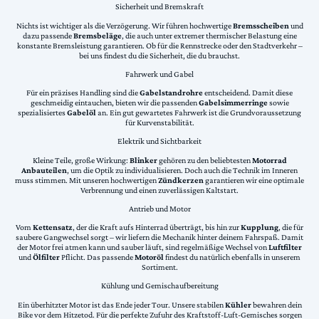
Sicherheit und Bremskraft
Nichts ist wichtiger als die Verzögerung. Wir führen hochwertige
Bremsscheiben
und
dazu passende
Bremsbeläge
, die auch unter extremer thermischer Belastung eine
konstante Bremsleistung garantieren. Ob für die Rennstrecke oder den Stadtverkehr –
bei uns findest du die Sicherheit, die du brauchst.
Fahrwerk und Gabel
Für ein präzises Handling sind die
Gabelstandrohre
entscheidend. Damit diese
geschmeidig eintauchen, bieten wir die passenden
Gabelsimmerringe
sowie
spezialisiertes
Gabelöl
an. Ein gut gewartetes Fahrwerk ist die Grundvoraussetzung
für Kurvenstabilität.
Elektrik und Sichtbarkeit
Kleine Teile, große Wirkung:
Blinker
gehören zu den beliebtesten
Motorrad
Anbauteilen
, um die Optik zu individualisieren. Doch auch die Technik im Inneren
muss stimmen. Mit unseren hochwertigen
Zündkerzen
garantieren wir eine optimale
Verbrennung und einen zuverlässigen Kaltstart.
Antrieb und Motor
Vom
Kettensatz
, der die Kraft aufs Hinterrad überträgt, bis hin zur
Kupplung
, die für
saubere Gangwechsel sorgt – wir liefern die Mechanik hinter deinem Fahrspaß. Damit
der Motor frei atmen kann und sauber läuft, sind regelmäßige Wechsel von
Luftfilter
und
Ölfilter
Pflicht. Das passende
Motoröl
findest du natürlich ebenfalls in unserem
Sortiment.
Kühlung und Gemischaufbereitung
Ein überhitzter Motor ist das Ende jeder Tour. Unsere stabilen
Kühler
bewahren dein
Bike vor dem Hitzetod. Für die perfekte Zufuhr des Kraftstoff-Luft-Gemisches sorgen