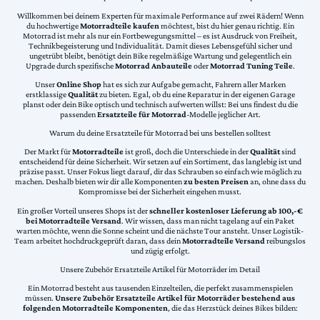
Willkommen bei deinem Experten für maximale Performance auf zwei Rädern! Wenn
du hochwertige
Motorradteile kaufen
möchtest, bist du hier genau richtig. Ein
Motorrad ist mehr als nur ein Fortbewegungsmittel – es ist Ausdruck von Freiheit,
Technikbegeisterung und Individualität. Damit dieses Lebensgefühl sicher und
ungetrübt bleibt, benötigt dein Bike regelmäßige Wartung und gelegentlich ein
Upgrade durch spezifische
Motorrad Anbauteile
oder
Motorrad Tuning Teile
.
Unser
Online Shop
hat es sich zur Aufgabe gemacht, Fahrern aller Marken
erstklassige
Qualität
zu bieten. Egal, ob du eine Reparatur in der eigenen Garage
planst oder dein Bike optisch und technisch aufwerten willst: Bei uns findest du die
passenden
Ersatzteile für Motorrad
-Modelle jeglicher Art.
Warum du deine Ersatzteile für Motorrad bei uns bestellen solltest
Der Markt für
Motorradteile
ist groß, doch die Unterschiede in der
Qualität
sind
entscheidend für deine Sicherheit. Wir setzen auf ein Sortiment, das langlebig ist und
präzise passt. Unser Fokus liegt darauf, dir das Schrauben so einfach wie möglich zu
machen. Deshalb bieten wir dir alle Komponenten
zu besten Preisen
an, ohne dass du
Kompromisse bei der Sicherheit eingehen musst.
Ein großer Vorteil unseres Shops ist der
schneller kostenloser Lieferung ab 100,-€
bei Motorradteile Versand
. Wir wissen, dass man nicht tagelang auf ein Paket
warten möchte, wenn die Sonne scheint und die nächste Tour ansteht. Unser Logistik-
Team arbeitet hochdruckgeprüft daran, dass dein
Motorradteile Versand
reibungslos
und zügig erfolgt.
Unsere Zubehör Ersatzteile Artikel für Motorräder im Detail
Ein Motorrad besteht aus tausenden Einzelteilen, die perfekt zusammenspielen
müssen.
Unsere Zubehör Ersatzteile Artikel für Motorräder bestehend aus
folgenden Motorradteile Komponenten
, die das Herzstück deines Bikes bilden: