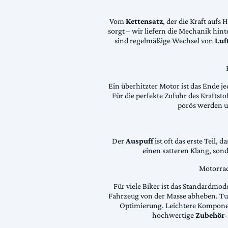
Vom
Kettensatz
, der die Kraft aufs 
sorgt – wir liefern die Mechanik hin
sind regelmäßige Wechsel von
Luft
Ein überhitzter Motor ist das Ende je
Für die perfekte Zufuhr des Krafts
porös werden 
Der
Auspuff
ist oft das erste Teil, 
einen satteren Klang, son
Motorrad
Für viele Biker ist das Standardmode
Fahrzeug von der Masse abheben. Tun
Optimierung. Leichtere Komponen
hochwertige
Zubehör
-