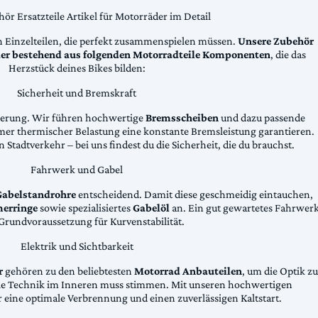
ör Ersatzteile Artikel für Motorräder im Detail
n Einzelteilen, die perfekt zusammenspielen müssen.
Unsere Zubehör
äder bestehend aus folgenden Motorradteile Komponenten
, die das
Herzstück deines Bikes bilden:
Sicherheit und Bremskraft
zögerung. Wir führen hochwertige
Bremsscheiben
und dazu passende
emer thermischer Belastung eine konstante Bremsleistung garantieren.
 Stadtverkehr – bei uns findest du die Sicherheit, die du brauchst.
Fahrwerk und Gabel
Gabelstandrohre
entscheidend. Damit diese geschmeidig eintauchen,
erringe
sowie spezialisiertes
Gabelöl
an. Ein gut gewartetes Fahrwer
e Grundvoraussetzung für Kurvenstabilität.
Elektrik und Sichtbarkeit
r
gehören zu den beliebtesten
Motorrad Anbauteilen
, um die Optik zu
die Technik im Inneren muss stimmen. Mit unseren hochwertigen
 eine optimale Verbrennung und einen zuverlässigen Kaltstart.