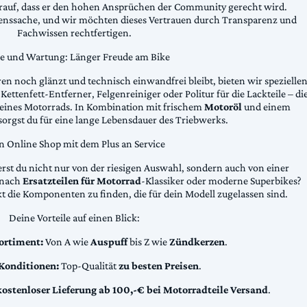
arauf, dass er den hohen Ansprüchen der Community gerecht wird.
uenssache, und wir möchten dieses Vertrauen durch Transparenz und
Fachwissen rechtfertigen.
ge und Wartung: Länger Freude am Bike
n noch glänzt und technisch einwandfrei bleibt, bieten wir spezielle
Kettenfett-Entferner, Felgenreiniger oder Politur für die Lackteile – di
 deines Motorrads. In Kombination mit frischem
Motoröl
und einem
sorgst du für eine lange Lebensdauer des Triebwerks.
n Online Shop mit dem Plus an Service
erst du nicht nur von der riesigen Auswahl, sondern auch von einer
t nach
Ersatzteilen für Motorrad
-Klassiker oder moderne Superbikes?
kt die Komponenten zu finden, die für dein Modell zugelassen sind.
Deine Vorteile auf einen Blick:
ortiment:
Von A wie
Auspuff
bis Z wie
Zündkerzen
.
 Konditionen:
Top-Qualität
zu besten Preisen
.
kostenloser Lieferung ab 100,-€ bei Motorradteile Versand
.