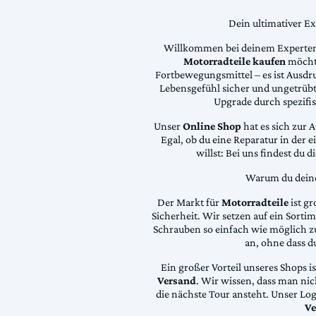
Dein ultimativer E
Willkommen bei deinem Experten
Motorradteile kaufen
möchte
Fortbewegungsmittel – es ist Ausdru
Lebensgefühl sicher und ungetrübt
Upgrade durch spezifi
Unser
Online Shop
hat es sich zur 
Egal, ob du eine Reparatur in der 
willst: Bei uns findest du 
Warum du deine 
Der Markt für
Motorradteile
ist gr
Sicherheit. Wir setzen auf ein Sortime
Schrauben so einfach wie möglich z
an, ohne dass d
Ein großer Vorteil unseres Shops i
Versand
. Wir wissen, dass man ni
die nächste Tour ansteht. Unser Lo
Ve