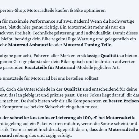
xperten-Shop: Motorradteile kaufen & Bike optimieren
 für maximale Performance auf zwei Rädern! Wenn du hochwertige
st, bist du hier genau richtig. Ein Motorrad ist mehr als nur ein
ck von Freiheit, Technikbegeisterung und Individualität. Damit dieses
 bleibt, benötigt dein Bike regelmäßige Wartung und gelegentlich ein
sche
Motorrad Anbauteile
oder
Motorrad Tuning Teile
.
Aufgabe gemacht, Fahrern aller Marken erstklassige
Qualität
zu bieten.
eigenen Garage planst oder dein Bike optisch und technisch aufwerten
die passenden
Ersatzteile für Motorrad
-Modelle jeglicher Art.
Ersatzteile für Motorrad bei uns bestellen solltest
oß, doch die Unterschiede in der
Qualität
sind entscheidend für deine
nt, das langlebig ist und präzise passt. Unser Fokus liegt darauf, dir da
u machen. Deshalb bieten wir dir alle Komponenten
zu besten Preisen
u Kompromisse bei der Sicherheit eingehen musst.
st der
schneller kostenloser Lieferung ab 100,-€ bei Motorradteile
cht tagelang auf ein Paket warten möchte, wenn die Sonne scheint und
gistik-Team arbeitet hochdruckgeprüft daran, dass dein
Motorradteile
rsand
reibungslos und zügig erfolgt.