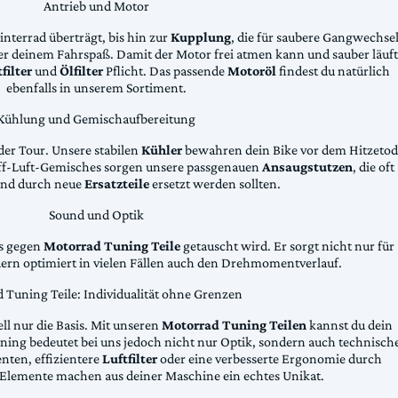
Antrieb und Motor
Hinterrad überträgt, bis hin zur
Kupplung
, die für saubere Gangwechse
ter deinem Fahrspaß. Damit der Motor frei atmen kann und sauber läuft
filter
und
Ölfilter
Pflicht. Das passende
Motoröl
findest du natürlich
ebenfalls in unserem Sortiment.
Kühlung und Gemischaufbereitung
der Tour. Unsere stabilen
Kühler
bewahren dein Bike vor dem Hitzetod
toff-Luft-Gemisches sorgen unsere passgenauen
Ansaugstutzen
, die oft
und durch neue
Ersatzteile
ersetzt werden sollten.
Sound und Optik
das gegen
Motorrad Tuning Teile
getauscht wird. Er sorgt nicht nur für
dern optimiert in vielen Fällen auch den Drehmomentverlauf.
 Tuning Teile: Individualität ohne Grenzen
ll nur die Basis. Mit unseren
Motorrad Tuning Teilen
kannst du dein
ing bedeutet bei uns jedoch nicht nur Optik, sondern auch technisch
ten, effizientere
Luftfilter
oder eine verbesserte Ergonomie durch
Elemente machen aus deiner Maschine ein echtes Unikat.