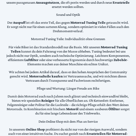
unsere passgenauen
Ansaugstutzen
, die oft porös werden und durch neue
Ersatzteile
ersetzt werden sollten.
Sound und Optik
Der
Auspuff
ist oft das erste Teil, das gegen
Motorrad Tuning Teile
getauscht wird.
Er sorgt nicht nur für einen satteren Klang, sondern optimiert in vielen Fällen auch den
Drehmomentverlauf.
Motorrad Tuning Teile: Individualität ohne Grenzen
Für viele Biker ist das Standardmodell nur die Basis. Mit unseren
Motorrad Tuning
Teilen
kannst du dein Fahrzeug von der Masse abheben. Tuning bedeutet bei uns
jedoch nicht nur Optik, sondern auch technische Optimierung. Leichtere Komponenten,
effizientere
Luftfilter
oder eine verbesserte Ergonomie durch hochwertige
Zubehör
-
Elemente machen aus deiner Maschine ein echtes Unikat.
Wir achten bei jedem Artikel darauf, dass er den hohen Ansprüchen der Community
gerecht wird.
Motorradteile kaufen
ist Vertrauenssache, und wir möchten dieses
Vertrauen durch Transparenz und Fachwissen rechtfertigen.
Pflege und Wartung: Länger Freude am Bike
Damit dein Motorrad auch nach Jahren noch glänzt und technisch einwandfrei bleibt,
bieten wir speziellen
Reiniger
für alle Oberflächen an. Ob Kettenfett-Entferner,
Felgenreiniger oder Politur für die Lackteile – die richtige Pflege erhält den Wert deines
Motorrads. In Kombination mit frischem
Motoröl
und einem sauberen
Ölfilter
sorgst
du für eine lange Lebensdauer des Triebwerks.
Dein Online Shop mit dem Plus an Service
In unserem
Online Shop
profitierst du nicht nur von der riesigen Auswahl, sondern
auch von einer intuitiven Suche. Du suchst gezielt nach
Ersatzteilen für Motorrad
-