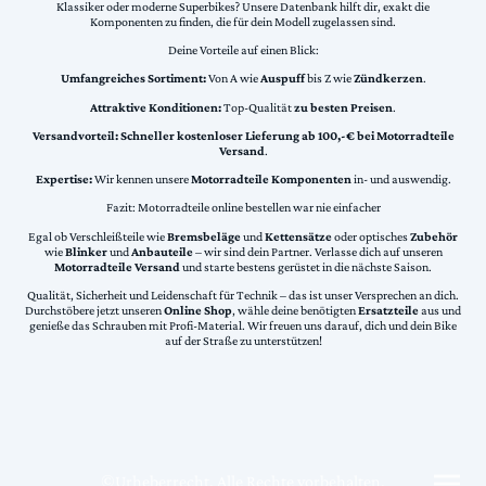
Klassiker oder moderne Superbikes? Unsere Datenbank hilft dir, exakt die
Komponenten zu finden, die für dein Modell zugelassen sind.
Deine Vorteile auf einen Blick:
Umfangreiches Sortiment:
Von A wie
Auspuff
bis Z wie
Zündkerzen
.
Attraktive Konditionen:
Top-Qualität
zu besten Preisen
.
Versandvorteil:
Schneller kostenloser Lieferung ab 100,-€ bei Motorradteile
Versand
.
Expertise:
Wir kennen unsere
Motorradteile Komponenten
in- und auswendig.
Fazit: Motorradteile online bestellen war nie einfacher
Egal ob Verschleißteile wie
Bremsbeläge
und
Kettensätze
oder optisches
Zubehör
wie
Blinker
und
Anbauteile
– wir sind dein Partner. Verlasse dich auf unseren
Motorradteile Versand
und starte bestens gerüstet in die nächste Saison.
Qualität, Sicherheit und Leidenschaft für Technik – das ist unser Versprechen an dich.
Durchstöbere jetzt unseren
Online Shop
, wähle deine benötigten
Ersatzteile
aus und
genieße das Schrauben mit Profi-Material. Wir freuen uns darauf, dich und dein Bike
auf der Straße zu unterstützen!
©Urheberrecht. Alle Rechte vorbehalten.