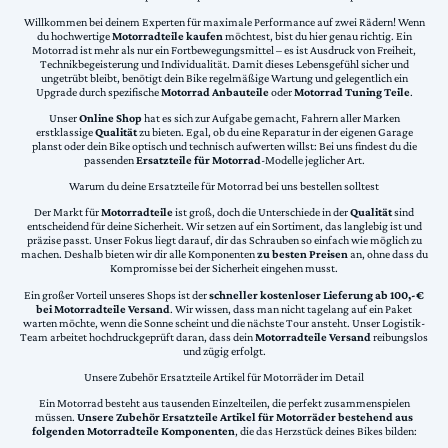
Willkommen bei deinem Experten für maximale Performance auf zwei Rädern! Wenn
du hochwertige
Motorradteile kaufen
möchtest, bist du hier genau richtig. Ein
Motorrad ist mehr als nur ein Fortbewegungsmittel – es ist Ausdruck von Freiheit,
Technikbegeisterung und Individualität. Damit dieses Lebensgefühl sicher und
ungetrübt bleibt, benötigt dein Bike regelmäßige Wartung und gelegentlich ein
Upgrade durch spezifische
Motorrad Anbauteile
oder
Motorrad Tuning Teile
.
Unser
Online Shop
hat es sich zur Aufgabe gemacht, Fahrern aller Marken
erstklassige
Qualität
zu bieten. Egal, ob du eine Reparatur in der eigenen Garage
planst oder dein Bike optisch und technisch aufwerten willst: Bei uns findest du die
passenden
Ersatzteile für Motorrad
-Modelle jeglicher Art.
Warum du deine Ersatzteile für Motorrad bei uns bestellen solltest
Der Markt für
Motorradteile
ist groß, doch die Unterschiede in der
Qualität
sind
entscheidend für deine Sicherheit. Wir setzen auf ein Sortiment, das langlebig ist und
präzise passt. Unser Fokus liegt darauf, dir das Schrauben so einfach wie möglich zu
machen. Deshalb bieten wir dir alle Komponenten
zu besten Preisen
an, ohne dass du
Kompromisse bei der Sicherheit eingehen musst.
Ein großer Vorteil unseres Shops ist der
schneller kostenloser Lieferung ab 100,-€
bei Motorradteile Versand
. Wir wissen, dass man nicht tagelang auf ein Paket
warten möchte, wenn die Sonne scheint und die nächste Tour ansteht. Unser Logistik-
Team arbeitet hochdruckgeprüft daran, dass dein
Motorradteile Versand
reibungslos
und zügig erfolgt.
Unsere Zubehör Ersatzteile Artikel für Motorräder im Detail
Ein Motorrad besteht aus tausenden Einzelteilen, die perfekt zusammenspielen
müssen.
Unsere Zubehör Ersatzteile Artikel für Motorräder bestehend aus
folgenden Motorradteile Komponenten
, die das Herzstück deines Bikes bilden: