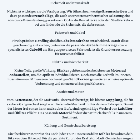
Sicherheit und Bremskraft
Nichts ist wichtiger als die Verzögerung. Wir führen hochwertige
Bremsscheiben
und
dazu passende
Bremsbeläge
, die auch unter extremer thermischer Belastung eine
konstante Bremsleistung garantieren. Ob für die Rennstrecke oder den Stadtverkehr –
bei uns findest du die Sicherheit, die du brauchst.
Fahrwerk und Gabel
Für ein präzises Handling sind die
Gabelstandrohre
entscheidend. Damit diese
geschmeidig eintauchen, bieten wir die passenden
Gabelsimmerringe
sowie
spezialisiertes
Gabelöl
an. Ein gut gewartetes Fahrwerk ist die Grundvoraussetzung
für Kurvenstabilität.
Elektrik und Sichtbarkeit
Kleine Teile, große Wirkung:
Blinker
gehören zu den beliebtesten
Motorrad
Anbauteilen
, um die Optik zu individualisieren. Doch auch die Technik im Inneren
muss stimmen. Mit unseren hochwertigen
Zündkerzen
garantieren wir eine optimale
Verbrennung und einen zuverlässigen Kaltstart.
Antrieb und Motor
Vom
Kettensatz
, der die Kraft aufs Hinterrad überträgt, bis hin zur
Kupplung
, die für
saubere Gangwechsel sorgt – wir liefern die Mechanik hinter deinem Fahrspaß. Damit
der Motor frei atmen kann und sauber läuft, sind regelmäßige Wechsel von
Luftfilter
und
Ölfilter
Pflicht. Das passende
Motoröl
findest du natürlich ebenfalls in unserem
Sortiment.
Kühlung und Gemischaufbereitung
Ein überhitzter Motor ist das Ende jeder Tour. Unsere stabilen
Kühler
bewahren dein
Bike vor dem Hitzetod. Für die perfekte Zufuhr des Kraftstoff-Luft-Gemisches sorgen