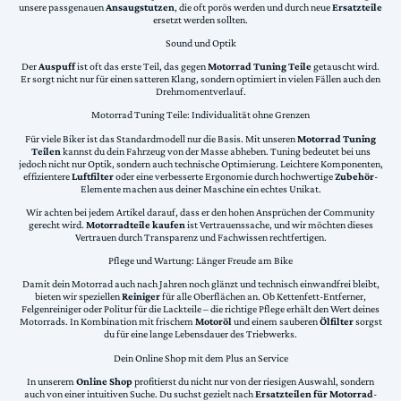
unsere passgenauen
Ansaugstutzen
, die oft porös werden und durch neue
Ersatzteile
ersetzt werden sollten.
Sound und Optik
Der
Auspuff
ist oft das erste Teil, das gegen
Motorrad Tuning Teile
getauscht wird.
Er sorgt nicht nur für einen satteren Klang, sondern optimiert in vielen Fällen auch den
Drehmomentverlauf.
Motorrad Tuning Teile: Individualität ohne Grenzen
Für viele Biker ist das Standardmodell nur die Basis. Mit unseren
Motorrad Tuning
Teilen
kannst du dein Fahrzeug von der Masse abheben. Tuning bedeutet bei uns
jedoch nicht nur Optik, sondern auch technische Optimierung. Leichtere Komponenten,
effizientere
Luftfilter
oder eine verbesserte Ergonomie durch hochwertige
Zubehör
-
Elemente machen aus deiner Maschine ein echtes Unikat.
Wir achten bei jedem Artikel darauf, dass er den hohen Ansprüchen der Community
gerecht wird.
Motorradteile kaufen
ist Vertrauenssache, und wir möchten dieses
Vertrauen durch Transparenz und Fachwissen rechtfertigen.
Pflege und Wartung: Länger Freude am Bike
Damit dein Motorrad auch nach Jahren noch glänzt und technisch einwandfrei bleibt,
bieten wir speziellen
Reiniger
für alle Oberflächen an. Ob Kettenfett-Entferner,
Felgenreiniger oder Politur für die Lackteile – die richtige Pflege erhält den Wert deines
Motorrads. In Kombination mit frischem
Motoröl
und einem sauberen
Ölfilter
sorgst
du für eine lange Lebensdauer des Triebwerks.
Dein Online Shop mit dem Plus an Service
In unserem
Online Shop
profitierst du nicht nur von der riesigen Auswahl, sondern
auch von einer intuitiven Suche. Du suchst gezielt nach
Ersatzteilen für Motorrad
-