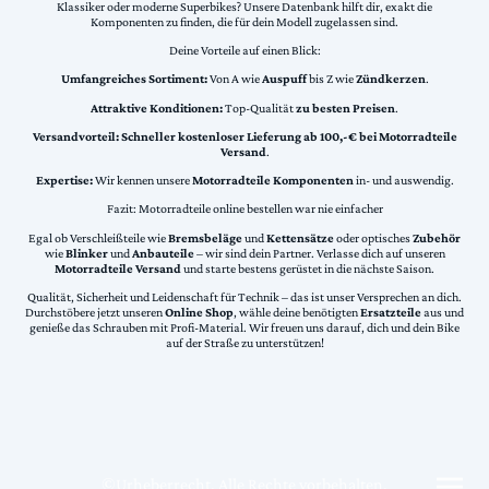
Klassiker oder moderne Superbikes? Unsere Datenbank hilft dir, exakt die
Komponenten zu finden, die für dein Modell zugelassen sind.
Deine Vorteile auf einen Blick:
Umfangreiches Sortiment:
Von A wie
Auspuff
bis Z wie
Zündkerzen
.
Attraktive Konditionen:
Top-Qualität
zu besten Preisen
.
Versandvorteil:
Schneller kostenloser Lieferung ab 100,-€ bei Motorradteile
Versand
.
Expertise:
Wir kennen unsere
Motorradteile Komponenten
in- und auswendig.
Fazit: Motorradteile online bestellen war nie einfacher
Egal ob Verschleißteile wie
Bremsbeläge
und
Kettensätze
oder optisches
Zubehör
wie
Blinker
und
Anbauteile
– wir sind dein Partner. Verlasse dich auf unseren
Motorradteile Versand
und starte bestens gerüstet in die nächste Saison.
Qualität, Sicherheit und Leidenschaft für Technik – das ist unser Versprechen an dich.
Durchstöbere jetzt unseren
Online Shop
, wähle deine benötigten
Ersatzteile
aus und
genieße das Schrauben mit Profi-Material. Wir freuen uns darauf, dich und dein Bike
auf der Straße zu unterstützen!
©Urheberrecht. Alle Rechte vorbehalten.