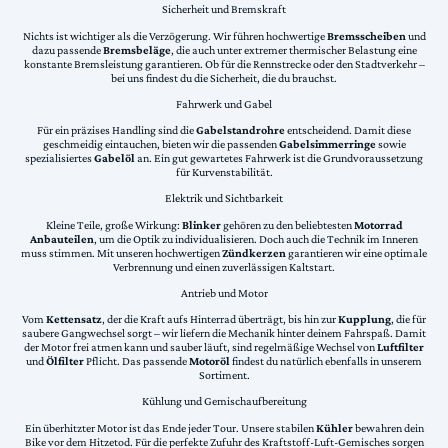
Sicherheit und Bremskraft
Nichts ist wichtiger als die Verzögerung. Wir führen hochwertige
Bremsscheiben
und
dazu passende
Bremsbeläge
, die auch unter extremer thermischer Belastung eine
konstante Bremsleistung garantieren. Ob für die Rennstrecke oder den Stadtverkehr –
bei uns findest du die Sicherheit, die du brauchst.
Fahrwerk und Gabel
Für ein präzises Handling sind die
Gabelstandrohre
entscheidend. Damit diese
geschmeidig eintauchen, bieten wir die passenden
Gabelsimmerringe
sowie
spezialisiertes
Gabelöl
an. Ein gut gewartetes Fahrwerk ist die Grundvoraussetzung
für Kurvenstabilität.
Elektrik und Sichtbarkeit
Kleine Teile, große Wirkung:
Blinker
gehören zu den beliebtesten
Motorrad
Anbauteilen
, um die Optik zu individualisieren. Doch auch die Technik im Inneren
muss stimmen. Mit unseren hochwertigen
Zündkerzen
garantieren wir eine optimale
Verbrennung und einen zuverlässigen Kaltstart.
Antrieb und Motor
Vom
Kettensatz
, der die Kraft aufs Hinterrad überträgt, bis hin zur
Kupplung
, die für
saubere Gangwechsel sorgt – wir liefern die Mechanik hinter deinem Fahrspaß. Damit
der Motor frei atmen kann und sauber läuft, sind regelmäßige Wechsel von
Luftfilter
und
Ölfilter
Pflicht. Das passende
Motoröl
findest du natürlich ebenfalls in unserem
Sortiment.
Kühlung und Gemischaufbereitung
Ein überhitzter Motor ist das Ende jeder Tour. Unsere stabilen
Kühler
bewahren dein
Bike vor dem Hitzetod. Für die perfekte Zufuhr des Kraftstoff-Luft-Gemisches sorgen