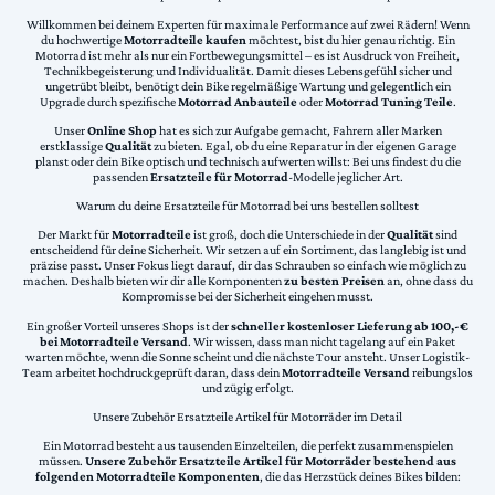
Willkommen bei deinem Experten für maximale Performance auf zwei Rädern! Wenn
du hochwertige
Motorradteile kaufen
möchtest, bist du hier genau richtig. Ein
Motorrad ist mehr als nur ein Fortbewegungsmittel – es ist Ausdruck von Freiheit,
Technikbegeisterung und Individualität. Damit dieses Lebensgefühl sicher und
ungetrübt bleibt, benötigt dein Bike regelmäßige Wartung und gelegentlich ein
Upgrade durch spezifische
Motorrad Anbauteile
oder
Motorrad Tuning Teile
.
Unser
Online Shop
hat es sich zur Aufgabe gemacht, Fahrern aller Marken
erstklassige
Qualität
zu bieten. Egal, ob du eine Reparatur in der eigenen Garage
planst oder dein Bike optisch und technisch aufwerten willst: Bei uns findest du die
passenden
Ersatzteile für Motorrad
-Modelle jeglicher Art.
Warum du deine Ersatzteile für Motorrad bei uns bestellen solltest
Der Markt für
Motorradteile
ist groß, doch die Unterschiede in der
Qualität
sind
entscheidend für deine Sicherheit. Wir setzen auf ein Sortiment, das langlebig ist und
präzise passt. Unser Fokus liegt darauf, dir das Schrauben so einfach wie möglich zu
machen. Deshalb bieten wir dir alle Komponenten
zu besten Preisen
an, ohne dass du
Kompromisse bei der Sicherheit eingehen musst.
Ein großer Vorteil unseres Shops ist der
schneller kostenloser Lieferung ab 100,-€
bei Motorradteile Versand
. Wir wissen, dass man nicht tagelang auf ein Paket
warten möchte, wenn die Sonne scheint und die nächste Tour ansteht. Unser Logistik-
Team arbeitet hochdruckgeprüft daran, dass dein
Motorradteile Versand
reibungslos
und zügig erfolgt.
Unsere Zubehör Ersatzteile Artikel für Motorräder im Detail
Ein Motorrad besteht aus tausenden Einzelteilen, die perfekt zusammenspielen
müssen.
Unsere Zubehör Ersatzteile Artikel für Motorräder bestehend aus
folgenden Motorradteile Komponenten
, die das Herzstück deines Bikes bilden: