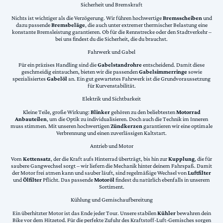
Sicherheit und Bremskraft
Nichts ist wichtiger als die Verzögerung. Wir führen hochwertige
Bremsscheiben
und
dazu passende
Bremsbeläge
, die auch unter extremer thermischer Belastung eine
konstante Bremsleistung garantieren. Ob für die Rennstrecke oder den Stadtverkehr –
bei uns findest du die Sicherheit, die du brauchst.
Fahrwerk und Gabel
Für ein präzises Handling sind die
Gabelstandrohre
entscheidend. Damit diese
geschmeidig eintauchen, bieten wir die passenden
Gabelsimmerringe
sowie
spezialisiertes
Gabelöl
an. Ein gut gewartetes Fahrwerk ist die Grundvoraussetzung
für Kurvenstabilität.
Elektrik und Sichtbarkeit
Kleine Teile, große Wirkung:
Blinker
gehören zu den beliebtesten
Motorrad
Anbauteilen
, um die Optik zu individualisieren. Doch auch die Technik im Inneren
muss stimmen. Mit unseren hochwertigen
Zündkerzen
garantieren wir eine optimale
Verbrennung und einen zuverlässigen Kaltstart.
Antrieb und Motor
Vom
Kettensatz
, der die Kraft aufs Hinterrad überträgt, bis hin zur
Kupplung
, die für
saubere Gangwechsel sorgt – wir liefern die Mechanik hinter deinem Fahrspaß. Damit
der Motor frei atmen kann und sauber läuft, sind regelmäßige Wechsel von
Luftfilter
und
Ölfilter
Pflicht. Das passende
Motoröl
findest du natürlich ebenfalls in unserem
Sortiment.
Kühlung und Gemischaufbereitung
Ein überhitzter Motor ist das Ende jeder Tour. Unsere stabilen
Kühler
bewahren dein
Bike vor dem Hitzetod. Für die perfekte Zufuhr des Kraftstoff-Luft-Gemisches sorgen