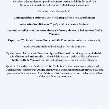
Klassiker oder moderne Superbikes? Unsere Datenbank hilft dir, exakt die
Komponenten zu finden, die für dein Modell zugelassen sind.
Deine Vorteile auf einen Blick:
Umfangreiches Sortiment:
Von A wie
Auspuff
bis Z wie
Zündkerzen
.
Attraktive Konditionen:
Top-Qualität
zu besten Preisen
.
Versandvorteil:
Schneller kostenloser Lieferung ab 100,-€ bei Motorradteile
Versand
.
Expertise:
Wir kennen unsere
Motorradteile Komponenten
in- und auswendig.
Fazit: Motorradteile online bestellen war nie einfacher
Egal ob Verschleißteile wie
Bremsbeläge
und
Kettensätze
oder optisches
Zubehör
wie
Blinker
und
Anbauteile
– wir sind dein Partner. Verlasse dich auf unseren
Motorradteile Versand
und starte bestens gerüstet in die nächste Saison.
Qualität, Sicherheit und Leidenschaft für Technik – das ist unser Versprechen an dich.
Durchstöbere jetzt unseren
Online Shop
, wähle deine benötigten
Ersatzteile
aus und
genieße das Schrauben mit Profi-Material. Wir freuen uns darauf, dich und dein Bike
auf der Straße zu unterstützen!
©Urheberrecht. Alle Rechte vorbehalten.