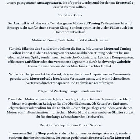
unsere passgenauen
Ansaugstutzen
, die oft porös werden und durch neue
Ersatzteile
ersetzt werden sollten.
Sound und Optik
Der
Auspuff
ist oft das erste Teil, das gegen
Motorrad Tuning Teile
getauscht wird.
Er sorgt nicht nur für einen satteren Klang, sondern optimiert in vielen Fällen auch den
Drehmomentverlauf.
Motorrad Tuning Teile: Individualität ohne Grenzen
Für viele Biker ist das Standardmodell nur die Basis. Mit unseren
Motorrad Tuning
Teilen
kannst du dein Fahrzeug von der Masse abheben. Tuning bedeutet bei uns
jedoch nicht nur Optik, sondern auch technische Optimierung. Leichtere Komponenten,
effizientere
Luftfilter
oder eine verbesserte Ergonomie durch hochwertige
Zubehör
-
Elemente machen aus deiner Maschine ein echtes Unikat.
Wir achten bei jedem Artikel darauf, dass er den hohen Ansprüchen der Community
gerecht wird.
Motorradteile kaufen
ist Vertrauenssache, und wir möchten dieses
Vertrauen durch Transparenz und Fachwissen rechtfertigen.
Pflege und Wartung: Länger Freude am Bike
Damit dein Motorrad auch nach Jahren noch glänzt und technisch einwandfrei bleibt,
bieten wir speziellen
Reiniger
für alle Oberflächen an. Ob Kettenfett-Entferner,
Felgenreiniger oder Politur für die Lackteile – die richtige Pflege erhält den Wert deines
Motorrads. In Kombination mit frischem
Motoröl
und einem sauberen
Ölfilter
sorgst
du für eine lange Lebensdauer des Triebwerks.
Dein Online Shop mit dem Plus an Service
In unserem
Online Shop
profitierst du nicht nur von der riesigen Auswahl, sondern
auch von einer intuitiven Suche. Du suchst gezielt nach
Ersatzteilen für Motorrad
-