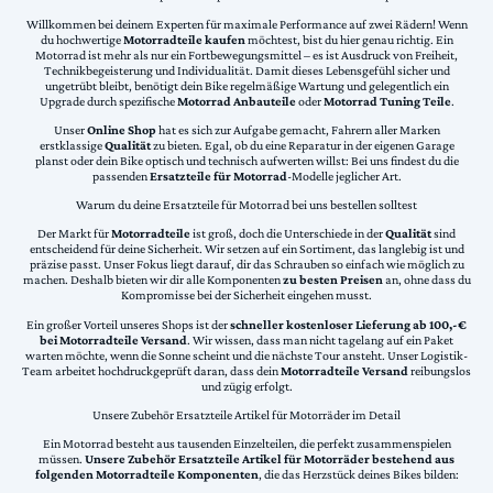
Willkommen bei deinem Experten für maximale Performance auf zwei Rädern! Wenn
du hochwertige
Motorradteile kaufen
möchtest, bist du hier genau richtig. Ein
Motorrad ist mehr als nur ein Fortbewegungsmittel – es ist Ausdruck von Freiheit,
Technikbegeisterung und Individualität. Damit dieses Lebensgefühl sicher und
ungetrübt bleibt, benötigt dein Bike regelmäßige Wartung und gelegentlich ein
Upgrade durch spezifische
Motorrad Anbauteile
oder
Motorrad Tuning Teile
.
Unser
Online Shop
hat es sich zur Aufgabe gemacht, Fahrern aller Marken
erstklassige
Qualität
zu bieten. Egal, ob du eine Reparatur in der eigenen Garage
planst oder dein Bike optisch und technisch aufwerten willst: Bei uns findest du die
passenden
Ersatzteile für Motorrad
-Modelle jeglicher Art.
Warum du deine Ersatzteile für Motorrad bei uns bestellen solltest
Der Markt für
Motorradteile
ist groß, doch die Unterschiede in der
Qualität
sind
entscheidend für deine Sicherheit. Wir setzen auf ein Sortiment, das langlebig ist und
präzise passt. Unser Fokus liegt darauf, dir das Schrauben so einfach wie möglich zu
machen. Deshalb bieten wir dir alle Komponenten
zu besten Preisen
an, ohne dass du
Kompromisse bei der Sicherheit eingehen musst.
Ein großer Vorteil unseres Shops ist der
schneller kostenloser Lieferung ab 100,-€
bei Motorradteile Versand
. Wir wissen, dass man nicht tagelang auf ein Paket
warten möchte, wenn die Sonne scheint und die nächste Tour ansteht. Unser Logistik-
Team arbeitet hochdruckgeprüft daran, dass dein
Motorradteile Versand
reibungslos
und zügig erfolgt.
Unsere Zubehör Ersatzteile Artikel für Motorräder im Detail
Ein Motorrad besteht aus tausenden Einzelteilen, die perfekt zusammenspielen
müssen.
Unsere Zubehör Ersatzteile Artikel für Motorräder bestehend aus
folgenden Motorradteile Komponenten
, die das Herzstück deines Bikes bilden: