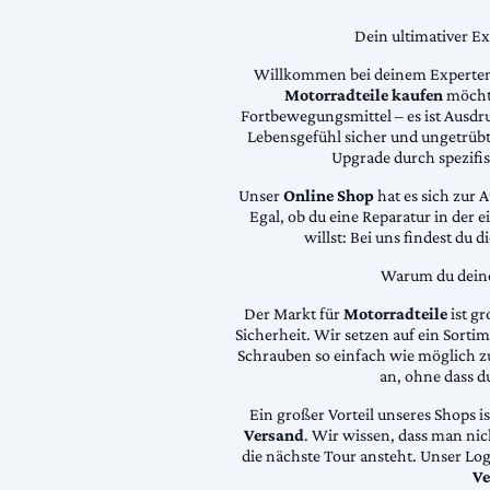
Dein ultimativer E
Willkommen bei deinem Experten
Motorradteile kaufen
möchte
Fortbewegungsmittel – es ist Ausdru
Lebensgefühl sicher und ungetrübt
Upgrade durch spezifi
Unser
Online Shop
hat es sich zur 
Egal, ob du eine Reparatur in der 
willst: Bei uns findest du 
Warum du deine 
Der Markt für
Motorradteile
ist gr
Sicherheit. Wir setzen auf ein Sortime
Schrauben so einfach wie möglich z
an, ohne dass d
Ein großer Vorteil unseres Shops i
Versand
. Wir wissen, dass man ni
die nächste Tour ansteht. Unser Lo
Ve