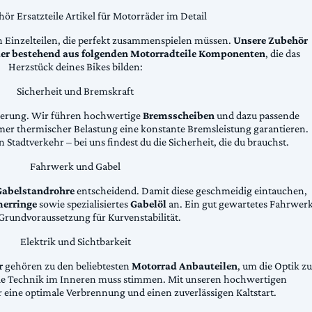
ör Ersatzteile Artikel für Motorräder im Detail
n Einzelteilen, die perfekt zusammenspielen müssen.
Unsere Zubehör
äder bestehend aus folgenden Motorradteile Komponenten
, die das
Herzstück deines Bikes bilden:
Sicherheit und Bremskraft
zögerung. Wir führen hochwertige
Bremsscheiben
und dazu passende
emer thermischer Belastung eine konstante Bremsleistung garantieren.
 Stadtverkehr – bei uns findest du die Sicherheit, die du brauchst.
Fahrwerk und Gabel
Gabelstandrohre
entscheidend. Damit diese geschmeidig eintauchen,
erringe
sowie spezialisiertes
Gabelöl
an. Ein gut gewartetes Fahrwer
e Grundvoraussetzung für Kurvenstabilität.
Elektrik und Sichtbarkeit
r
gehören zu den beliebtesten
Motorrad Anbauteilen
, um die Optik zu
die Technik im Inneren muss stimmen. Mit unseren hochwertigen
 eine optimale Verbrennung und einen zuverlässigen Kaltstart.