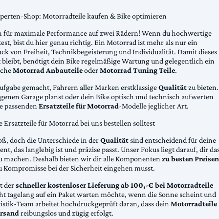
xperten-Shop: Motorradteile kaufen & Bike optimieren
 für maximale Performance auf zwei Rädern! Wenn du hochwertige
st, bist du hier genau richtig. Ein Motorrad ist mehr als nur ein
ck von Freiheit, Technikbegeisterung und Individualität. Damit dieses
 bleibt, benötigt dein Bike regelmäßige Wartung und gelegentlich ein
sche
Motorrad Anbauteile
oder
Motorrad Tuning Teile
.
Aufgabe gemacht, Fahrern aller Marken erstklassige
Qualität
zu bieten.
eigenen Garage planst oder dein Bike optisch und technisch aufwerten
die passenden
Ersatzteile für Motorrad
-Modelle jeglicher Art.
Ersatzteile für Motorrad bei uns bestellen solltest
oß, doch die Unterschiede in der
Qualität
sind entscheidend für deine
nt, das langlebig ist und präzise passt. Unser Fokus liegt darauf, dir da
u machen. Deshalb bieten wir dir alle Komponenten
zu besten Preisen
u Kompromisse bei der Sicherheit eingehen musst.
st der
schneller kostenloser Lieferung ab 100,-€ bei Motorradteile
cht tagelang auf ein Paket warten möchte, wenn die Sonne scheint und
gistik-Team arbeitet hochdruckgeprüft daran, dass dein
Motorradteile
rsand
reibungslos und zügig erfolgt.