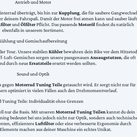
Antrieb und Motor
Hinterrad überträgt, bis hin zur
Kupplung
, die für saubere Gangwechse
ter deinem Fahrspaß. Damit der Motor frei atmen kann und sauber läuft
filter
und
Ölfilter
Pflicht. Das passende
Motoröl
findest du natürlich
ebenfalls in unserem Sortiment.
Kühlung und Gemischaufbereitung
der Tour. Unsere stabilen
Kühler
bewahren dein Bike vor dem Hitzetod
toff-Luft-Gemisches sorgen unsere passgenauen
Ansaugstutzen
, die oft
und durch neue
Ersatzteile
ersetzt werden sollten.
Sound und Optik
das gegen
Motorrad Tuning Teile
getauscht wird. Er sorgt nicht nur für
dern optimiert in vielen Fällen auch den Drehmomentverlauf.
 Tuning Teile: Individualität ohne Grenzen
ll nur die Basis. Mit unseren
Motorrad Tuning Teilen
kannst du dein
ing bedeutet bei uns jedoch nicht nur Optik, sondern auch technisch
ten, effizientere
Luftfilter
oder eine verbesserte Ergonomie durch
Elemente machen aus deiner Maschine ein echtes Unikat.