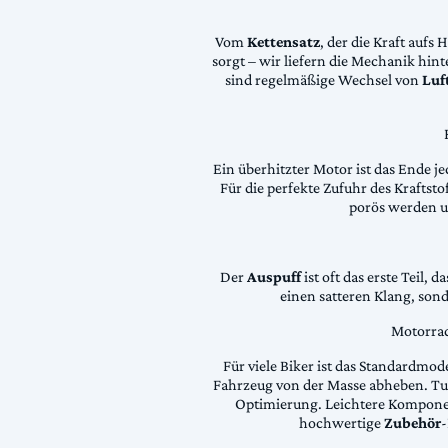
Vom
Kettensatz
, der die Kraft aufs 
sorgt – wir liefern die Mechanik hin
sind regelmäßige Wechsel von
Luft
Ein überhitzter Motor ist das Ende je
Für die perfekte Zufuhr des Krafts
porös werden 
Der
Auspuff
ist oft das erste Teil, 
einen satteren Klang, son
Motorrad
Für viele Biker ist das Standardmode
Fahrzeug von der Masse abheben. Tun
Optimierung. Leichtere Komponen
hochwertige
Zubehör
-