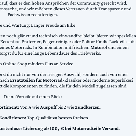
arauf, dass er den hohen Ansprüchen der Community gerecht wird.
uenssache, und wir möchten dieses Vertrauen durch Transparenz und
Fachwissen rechtfertigen.
ge und Wartung: Länger Freude am Bike
n noch glänzt und technisch einwandfrei bleibt, bieten wir spezielle
Kettenfett-Entferner, Felgenreiniger oder Politur für die Lackteile – di
 deines Motorrads. In Kombination mit frischem
Motoröl
und einem
sorgst du für eine lange Lebensdauer des Triebwerks.
n Online Shop mit dem Plus an Service
erst du nicht nur von der riesigen Auswahl, sondern auch von einer
t nach
Ersatzteilen für Motorrad
-Klassiker oder moderne Superbikes?
kt die Komponenten zu finden, die für dein Modell zugelassen sind.
Deine Vorteile auf einen Blick:
ortiment:
Von A wie
Auspuff
bis Z wie
Zündkerzen
.
 Konditionen:
Top-Qualität
zu besten Preisen
.
kostenloser Lieferung ab 100,-€ bei Motorradteile Versand
.