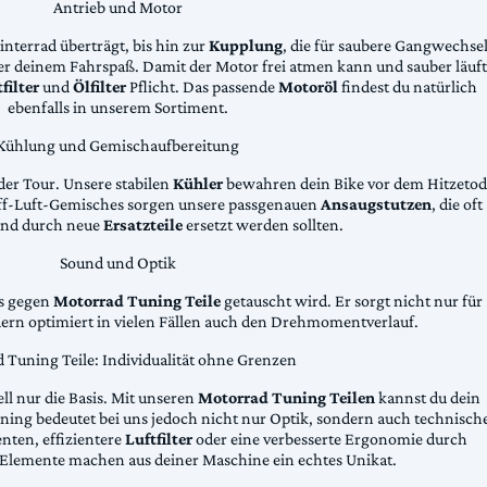
Antrieb und Motor
Hinterrad überträgt, bis hin zur
Kupplung
, die für saubere Gangwechse
ter deinem Fahrspaß. Damit der Motor frei atmen kann und sauber läuft
filter
und
Ölfilter
Pflicht. Das passende
Motoröl
findest du natürlich
ebenfalls in unserem Sortiment.
Kühlung und Gemischaufbereitung
der Tour. Unsere stabilen
Kühler
bewahren dein Bike vor dem Hitzetod
toff-Luft-Gemisches sorgen unsere passgenauen
Ansaugstutzen
, die oft
und durch neue
Ersatzteile
ersetzt werden sollten.
Sound und Optik
das gegen
Motorrad Tuning Teile
getauscht wird. Er sorgt nicht nur für
dern optimiert in vielen Fällen auch den Drehmomentverlauf.
 Tuning Teile: Individualität ohne Grenzen
ll nur die Basis. Mit unseren
Motorrad Tuning Teilen
kannst du dein
ing bedeutet bei uns jedoch nicht nur Optik, sondern auch technisch
ten, effizientere
Luftfilter
oder eine verbesserte Ergonomie durch
Elemente machen aus deiner Maschine ein echtes Unikat.