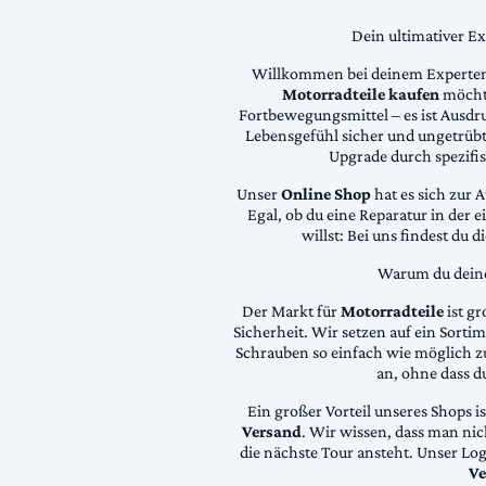
Dein ultimativer E
Willkommen bei deinem Experten
Motorradteile kaufen
möchte
Fortbewegungsmittel – es ist Ausdru
Lebensgefühl sicher und ungetrübt
Upgrade durch spezifi
Unser
Online Shop
hat es sich zur 
Egal, ob du eine Reparatur in der 
willst: Bei uns findest du 
Warum du deine 
Der Markt für
Motorradteile
ist gr
Sicherheit. Wir setzen auf ein Sortime
Schrauben so einfach wie möglich z
an, ohne dass d
Ein großer Vorteil unseres Shops i
Versand
. Wir wissen, dass man ni
die nächste Tour ansteht. Unser Lo
Ve