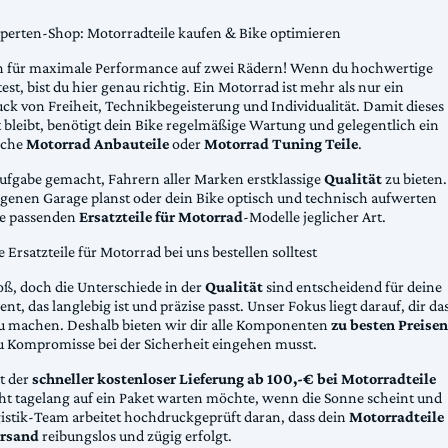
xperten-Shop: Motorradteile kaufen & Bike optimieren
 für maximale Performance auf zwei Rädern! Wenn du hochwertige
st, bist du hier genau richtig. Ein Motorrad ist mehr als nur ein
ck von Freiheit, Technikbegeisterung und Individualität. Damit dieses
 bleibt, benötigt dein Bike regelmäßige Wartung und gelegentlich ein
sche
Motorrad Anbauteile
oder
Motorrad Tuning Teile
.
Aufgabe gemacht, Fahrern aller Marken erstklassige
Qualität
zu bieten.
eigenen Garage planst oder dein Bike optisch und technisch aufwerten
die passenden
Ersatzteile für Motorrad
-Modelle jeglicher Art.
Ersatzteile für Motorrad bei uns bestellen solltest
oß, doch die Unterschiede in der
Qualität
sind entscheidend für deine
nt, das langlebig ist und präzise passt. Unser Fokus liegt darauf, dir da
u machen. Deshalb bieten wir dir alle Komponenten
zu besten Preisen
u Kompromisse bei der Sicherheit eingehen musst.
st der
schneller kostenloser Lieferung ab 100,-€ bei Motorradteile
cht tagelang auf ein Paket warten möchte, wenn die Sonne scheint und
gistik-Team arbeitet hochdruckgeprüft daran, dass dein
Motorradteile
rsand
reibungslos und zügig erfolgt.