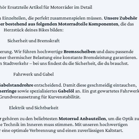
ör Ersatzteile Artikel für Motorräder im Detail
n Einzelteilen, die perfekt zusammenspielen müssen.
Unsere Zubehör
äder bestehend aus folgenden Motorradteile Komponenten
, die das
Herzstück deines Bikes bilden:
Sicherheit und Bremskraft
zögerung. Wir führen hochwertige
Bremsscheiben
und dazu passende
emer thermischer Belastung eine konstante Bremsleistung garantieren.
 Stadtverkehr – bei uns findest du die Sicherheit, die du brauchst.
Fahrwerk und Gabel
Gabelstandrohre
entscheidend. Damit diese geschmeidig eintauchen,
erringe
sowie spezialisiertes
Gabelöl
an. Ein gut gewartetes Fahrwer
e Grundvoraussetzung für Kurvenstabilität.
Elektrik und Sichtbarkeit
r
gehören zu den beliebtesten
Motorrad Anbauteilen
, um die Optik zu
die Technik im Inneren muss stimmen. Mit unseren hochwertigen
 eine optimale Verbrennung und einen zuverlässigen Kaltstart.