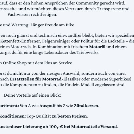
arauf, dass er den hohen Ansprüchen der Community gerecht wird.
uenssache, und wir möchten dieses Vertrauen durch Transparenz und
Fachwissen rechtfertigen.
ge und Wartung: Länger Freude am Bike
n noch glänzt und technisch einwandfrei bleibt, bieten wir spezielle
Kettenfett-Entferner, Felgenreiniger oder Politur für die Lackteile – di
 deines Motorrads. In Kombination mit frischem
Motoröl
und einem
sorgst du für eine lange Lebensdauer des Triebwerks.
n Online Shop mit dem Plus an Service
erst du nicht nur von der riesigen Auswahl, sondern auch von einer
t nach
Ersatzteilen für Motorrad
-Klassiker oder moderne Superbikes?
kt die Komponenten zu finden, die für dein Modell zugelassen sind.
Deine Vorteile auf einen Blick:
ortiment:
Von A wie
Auspuff
bis Z wie
Zündkerzen
.
 Konditionen:
Top-Qualität
zu besten Preisen
.
kostenloser Lieferung ab 100,-€ bei Motorradteile Versand
.