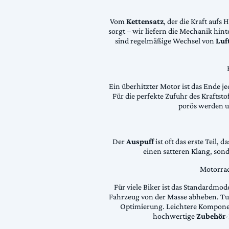
Vom
Kettensatz
, der die Kraft aufs 
sorgt – wir liefern die Mechanik hin
sind regelmäßige Wechsel von
Luft
Ein überhitzter Motor ist das Ende je
Für die perfekte Zufuhr des Krafts
porös werden 
Der
Auspuff
ist oft das erste Teil, 
einen satteren Klang, son
Motorrad
Für viele Biker ist das Standardmode
Fahrzeug von der Masse abheben. Tun
Optimierung. Leichtere Komponen
hochwertige
Zubehör
-