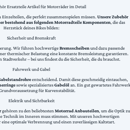
ör Ersatzteile Artikel für Motorräder im Detail
n Einzelteilen, die perfekt zusammenspielen müssen.
Unsere Zubehör
äder bestehend aus folgenden Motorradteile Komponenten
, die das
Herzstück deines Bikes bilden:
Sicherheit und Bremskraft
zögerung. Wir führen hochwertige
Bremsscheiben
und dazu passende
emer thermischer Belastung eine konstante Bremsleistung garantieren.
 Stadtverkehr – bei uns findest du die Sicherheit, die du brauchst.
Fahrwerk und Gabel
Gabelstandrohre
entscheidend. Damit diese geschmeidig eintauchen,
erringe
sowie spezialisiertes
Gabelöl
an. Ein gut gewartetes Fahrwer
e Grundvoraussetzung für Kurvenstabilität.
Elektrik und Sichtbarkeit
r
gehören zu den beliebtesten
Motorrad Anbauteilen
, um die Optik zu
die Technik im Inneren muss stimmen. Mit unseren hochwertigen
 eine optimale Verbrennung und einen zuverlässigen Kaltstart.