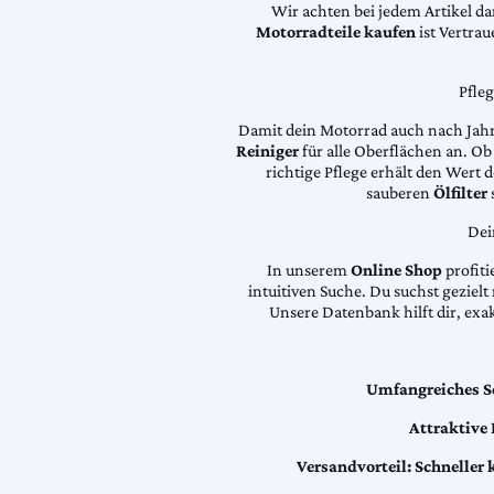
Wir achten bei jedem Artikel d
Motorradteile kaufen
ist Vertra
Pfle
Damit dein Motorrad auch nach Jahre
Reiniger
für alle Oberflächen an. Ob 
richtige Pflege erhält den Wert
sauberen
Ölfilter
Dei
In unserem
Online Shop
profiti
intuitiven Suche. Du suchst geziel
Unsere Datenbank hilft dir, exa
Umfangreiches S
Attraktive
Versandvorteil:
Schneller 