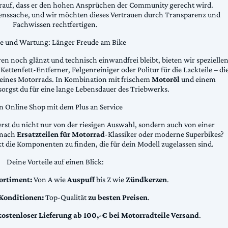
arauf, dass er den hohen Ansprüchen der Community gerecht wird.
uenssache, und wir möchten dieses Vertrauen durch Transparenz und
Fachwissen rechtfertigen.
ge und Wartung: Länger Freude am Bike
n noch glänzt und technisch einwandfrei bleibt, bieten wir spezielle
Kettenfett-Entferner, Felgenreiniger oder Politur für die Lackteile – di
 deines Motorrads. In Kombination mit frischem
Motoröl
und einem
sorgst du für eine lange Lebensdauer des Triebwerks.
n Online Shop mit dem Plus an Service
erst du nicht nur von der riesigen Auswahl, sondern auch von einer
t nach
Ersatzteilen für Motorrad
-Klassiker oder moderne Superbikes?
kt die Komponenten zu finden, die für dein Modell zugelassen sind.
Deine Vorteile auf einen Blick:
ortiment:
Von A wie
Auspuff
bis Z wie
Zündkerzen
.
 Konditionen:
Top-Qualität
zu besten Preisen
.
kostenloser Lieferung ab 100,-€ bei Motorradteile Versand
.