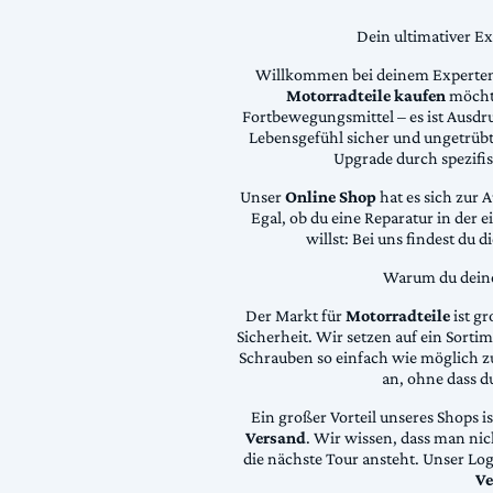
Dein ultimativer E
Willkommen bei deinem Experten
Motorradteile kaufen
möchte
Fortbewegungsmittel – es ist Ausdru
Lebensgefühl sicher und ungetrübt
Upgrade durch spezifi
Unser
Online Shop
hat es sich zur 
Egal, ob du eine Reparatur in der 
willst: Bei uns findest du 
Warum du deine 
Der Markt für
Motorradteile
ist gr
Sicherheit. Wir setzen auf ein Sortime
Schrauben so einfach wie möglich z
an, ohne dass d
Ein großer Vorteil unseres Shops i
Versand
. Wir wissen, dass man ni
die nächste Tour ansteht. Unser Lo
Ve