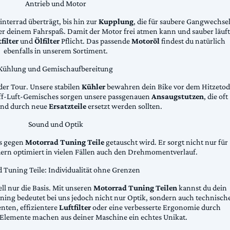
Antrieb und Motor
Hinterrad überträgt, bis hin zur
Kupplung
, die für saubere Gangwechse
ter deinem Fahrspaß. Damit der Motor frei atmen kann und sauber läuft
filter
und
Ölfilter
Pflicht. Das passende
Motoröl
findest du natürlich
ebenfalls in unserem Sortiment.
Kühlung und Gemischaufbereitung
der Tour. Unsere stabilen
Kühler
bewahren dein Bike vor dem Hitzetod
toff-Luft-Gemisches sorgen unsere passgenauen
Ansaugstutzen
, die oft
und durch neue
Ersatzteile
ersetzt werden sollten.
Sound und Optik
das gegen
Motorrad Tuning Teile
getauscht wird. Er sorgt nicht nur für
dern optimiert in vielen Fällen auch den Drehmomentverlauf.
 Tuning Teile: Individualität ohne Grenzen
ll nur die Basis. Mit unseren
Motorrad Tuning Teilen
kannst du dein
ing bedeutet bei uns jedoch nicht nur Optik, sondern auch technisch
ten, effizientere
Luftfilter
oder eine verbesserte Ergonomie durch
Elemente machen aus deiner Maschine ein echtes Unikat.