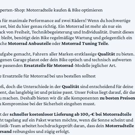
xperten-Shop: Motorradteile kaufen & Bike optimieren
 für maximale Performance auf zwei Rädern! Wenn du hochwertige
st, bist du hier genau richtig. Ein Motorrad ist mehr als nur ein
ck von Freiheit, Technikbegeisterung und Individualität. Damit dieses
 bleibt, benötigt dein Bike regelmäßige Wartung und gelegentlich ein
sche
Motorrad Anbauteile
oder
Motorrad Tuning Teile
.
Aufgabe gemacht, Fahrern aller Marken erstklassige
Qualität
zu bieten.
eigenen Garage planst oder dein Bike optisch und technisch aufwerten
die passenden
Ersatzteile für Motorrad
-Modelle jeglicher Art.
Ersatzteile für Motorrad bei uns bestellen solltest
oß, doch die Unterschiede in der
Qualität
sind entscheidend für deine
nt, das langlebig ist und präzise passt. Unser Fokus liegt darauf, dir da
u machen. Deshalb bieten wir dir alle Komponenten
zu besten Preisen
u Kompromisse bei der Sicherheit eingehen musst.
st der
schneller kostenloser Lieferung ab 100,-€ bei Motorradteile
cht tagelang auf ein Paket warten möchte, wenn die Sonne scheint und
gistik-Team arbeitet hochdruckgeprüft daran, dass dein
Motorradteile
rsand
reibungslos und zügig erfolgt.