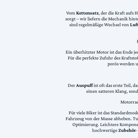
Vom
Kettensatz
, der die Kraft aufs 
sorgt – wir liefern die Mechanik hin
sind regelmäßige Wechsel von
Luft
Ein überhitzter Motor ist das Ende je
Für die perfekte Zufuhr des Krafts
porös werden 
Der
Auspuff
ist oft das erste Teil, 
einen satteren Klang, son
Motorrad
Für viele Biker ist das Standardmode
Fahrzeug von der Masse abheben. Tun
Optimierung. Leichtere Komponen
hochwertige
Zubehör
-