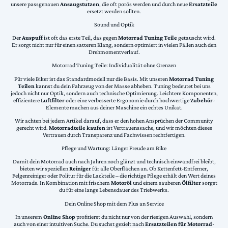
unsere passgenauen
Ansaugstutzen
, die oft porös werden und durch neue
Ersatzteile
ersetzt werden sollten.
Sound und Optik
Der
Auspuff
ist oft das erste Teil, das gegen
Motorrad Tuning Teile
getauscht wird.
Er sorgt nicht nur für einen satteren Klang, sondern optimiert in vielen Fällen auch den
Drehmomentverlauf.
Motorrad Tuning Teile: Individualität ohne Grenzen
Für viele Biker ist das Standardmodell nur die Basis. Mit unseren
Motorrad Tuning
Teilen
kannst du dein Fahrzeug von der Masse abheben. Tuning bedeutet bei uns
jedoch nicht nur Optik, sondern auch technische Optimierung. Leichtere Komponenten,
effizientere
Luftfilter
oder eine verbesserte Ergonomie durch hochwertige
Zubehör
-
Elemente machen aus deiner Maschine ein echtes Unikat.
Wir achten bei jedem Artikel darauf, dass er den hohen Ansprüchen der Community
gerecht wird.
Motorradteile kaufen
ist Vertrauenssache, und wir möchten dieses
Vertrauen durch Transparenz und Fachwissen rechtfertigen.
Pflege und Wartung: Länger Freude am Bike
Damit dein Motorrad auch nach Jahren noch glänzt und technisch einwandfrei bleibt,
bieten wir speziellen
Reiniger
für alle Oberflächen an. Ob Kettenfett-Entferner,
Felgenreiniger oder Politur für die Lackteile – die richtige Pflege erhält den Wert deines
Motorrads. In Kombination mit frischem
Motoröl
und einem sauberen
Ölfilter
sorgst
du für eine lange Lebensdauer des Triebwerks.
Dein Online Shop mit dem Plus an Service
In unserem
Online Shop
profitierst du nicht nur von der riesigen Auswahl, sondern
auch von einer intuitiven Suche. Du suchst gezielt nach
Ersatzteilen für Motorrad
-