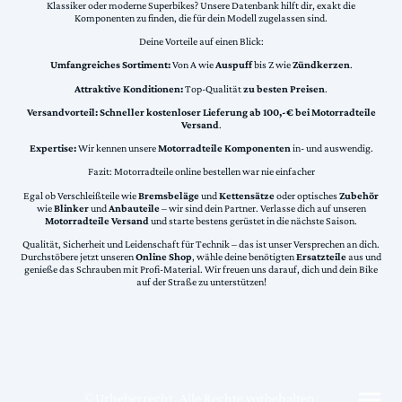
Klassiker oder moderne Superbikes? Unsere Datenbank hilft dir, exakt die
Komponenten zu finden, die für dein Modell zugelassen sind.
Deine Vorteile auf einen Blick:
Umfangreiches Sortiment:
Von A wie
Auspuff
bis Z wie
Zündkerzen
.
Attraktive Konditionen:
Top-Qualität
zu besten Preisen
.
Versandvorteil:
Schneller kostenloser Lieferung ab 100,-€ bei Motorradteile
Versand
.
Expertise:
Wir kennen unsere
Motorradteile Komponenten
in- und auswendig.
Fazit: Motorradteile online bestellen war nie einfacher
Egal ob Verschleißteile wie
Bremsbeläge
und
Kettensätze
oder optisches
Zubehör
wie
Blinker
und
Anbauteile
– wir sind dein Partner. Verlasse dich auf unseren
Motorradteile Versand
und starte bestens gerüstet in die nächste Saison.
Qualität, Sicherheit und Leidenschaft für Technik – das ist unser Versprechen an dich.
Durchstöbere jetzt unseren
Online Shop
, wähle deine benötigten
Ersatzteile
aus und
genieße das Schrauben mit Profi-Material. Wir freuen uns darauf, dich und dein Bike
auf der Straße zu unterstützen!
©Urheberrecht. Alle Rechte vorbehalten.