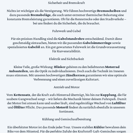
Sicherheit und Bremskraft
Nichts ist wichtiger als die Verzögerung. Wir führen hochwertige
Bremsscheiben
und
dazu passende
Bremsbeläge
, die auch unter extremer thermischer Belastung eine
konstante Bremsleistung garantieren. Ob für die Rennstrecke oder den Stadtverkehr –
bei uns findest du die Sicherheit, die du brauchst.
Fahrwerk und Gabel
Für ein präzises Handling sind die
Gabelstandrohre
entscheidend. Damit diese
geschmeidig eintauchen, bieten wir die passenden
Gabelsimmerringe
sowie
spezialisiertes
Gabelöl
an. Ein gut gewartetes Fahrwerk ist die Grundvoraussetzung
für Kurvenstabilität.
Elektrik und Sichtbarkeit
Kleine Teile, große Wirkung:
Blinker
gehören zu den beliebtesten
Motorrad
Anbauteilen
, um die Optik zu individualisieren. Doch auch die Technik im Inneren
muss stimmen. Mit unseren hochwertigen
Zündkerzen
garantieren wir eine optimale
Verbrennung und einen zuverlässigen Kaltstart.
Antrieb und Motor
Vom
Kettensatz
, der die Kraft aufs Hinterrad überträgt, bis hin zur
Kupplung
, die für
saubere Gangwechsel sorgt – wir liefern die Mechanik hinter deinem Fahrspaß. Damit
der Motor frei atmen kann und sauber läuft, sind regelmäßige Wechsel von
Luftfilter
und
Ölfilter
Pflicht. Das passende
Motoröl
findest du natürlich ebenfalls in unserem
Sortiment.
Kühlung und Gemischaufbereitung
Ein überhitzter Motor ist das Ende jeder Tour. Unsere stabilen
Kühler
bewahren dein
Bike vor dem Hitzetod. Für die perfekte Zufuhr des Kraftstoff-Luft-Gemisches sorgen