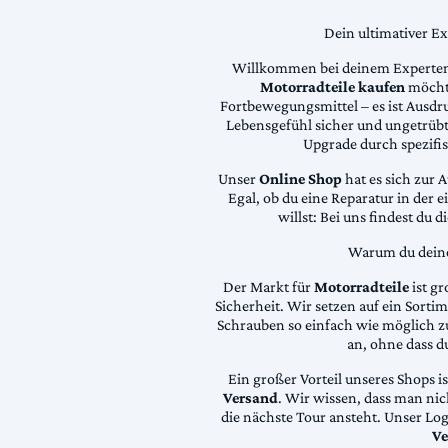
Dein ultimativer E
Willkommen bei deinem Experten
Motorradteile kaufen
möchte
Fortbewegungsmittel – es ist Ausdru
Lebensgefühl sicher und ungetrübt
Upgrade durch spezifi
Unser
Online Shop
hat es sich zur 
Egal, ob du eine Reparatur in der 
willst: Bei uns findest du 
Warum du deine 
Der Markt für
Motorradteile
ist gr
Sicherheit. Wir setzen auf ein Sortime
Schrauben so einfach wie möglich z
an, ohne dass d
Ein großer Vorteil unseres Shops i
Versand
. Wir wissen, dass man ni
die nächste Tour ansteht. Unser Lo
Ve