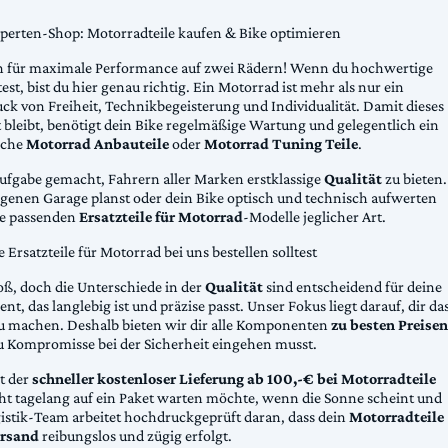
xperten-Shop: Motorradteile kaufen & Bike optimieren
 für maximale Performance auf zwei Rädern! Wenn du hochwertige
st, bist du hier genau richtig. Ein Motorrad ist mehr als nur ein
ck von Freiheit, Technikbegeisterung und Individualität. Damit dieses
 bleibt, benötigt dein Bike regelmäßige Wartung und gelegentlich ein
sche
Motorrad Anbauteile
oder
Motorrad Tuning Teile
.
Aufgabe gemacht, Fahrern aller Marken erstklassige
Qualität
zu bieten.
eigenen Garage planst oder dein Bike optisch und technisch aufwerten
die passenden
Ersatzteile für Motorrad
-Modelle jeglicher Art.
Ersatzteile für Motorrad bei uns bestellen solltest
oß, doch die Unterschiede in der
Qualität
sind entscheidend für deine
nt, das langlebig ist und präzise passt. Unser Fokus liegt darauf, dir da
u machen. Deshalb bieten wir dir alle Komponenten
zu besten Preisen
u Kompromisse bei der Sicherheit eingehen musst.
st der
schneller kostenloser Lieferung ab 100,-€ bei Motorradteile
cht tagelang auf ein Paket warten möchte, wenn die Sonne scheint und
gistik-Team arbeitet hochdruckgeprüft daran, dass dein
Motorradteile
rsand
reibungslos und zügig erfolgt.