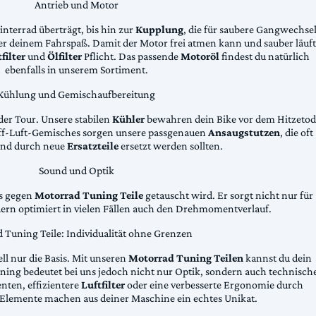
Antrieb und Motor
Hinterrad überträgt, bis hin zur
Kupplung
, die für saubere Gangwechse
ter deinem Fahrspaß. Damit der Motor frei atmen kann und sauber läuft
filter
und
Ölfilter
Pflicht. Das passende
Motoröl
findest du natürlich
ebenfalls in unserem Sortiment.
Kühlung und Gemischaufbereitung
der Tour. Unsere stabilen
Kühler
bewahren dein Bike vor dem Hitzetod
toff-Luft-Gemisches sorgen unsere passgenauen
Ansaugstutzen
, die oft
und durch neue
Ersatzteile
ersetzt werden sollten.
Sound und Optik
das gegen
Motorrad Tuning Teile
getauscht wird. Er sorgt nicht nur für
dern optimiert in vielen Fällen auch den Drehmomentverlauf.
 Tuning Teile: Individualität ohne Grenzen
ll nur die Basis. Mit unseren
Motorrad Tuning Teilen
kannst du dein
ing bedeutet bei uns jedoch nicht nur Optik, sondern auch technisch
ten, effizientere
Luftfilter
oder eine verbesserte Ergonomie durch
Elemente machen aus deiner Maschine ein echtes Unikat.