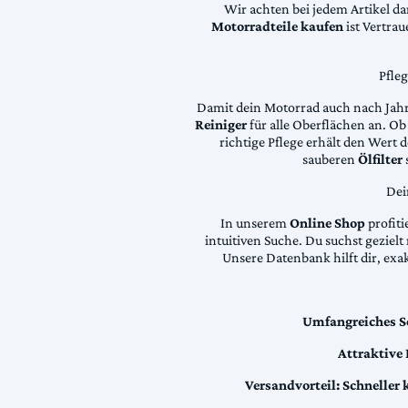
Wir achten bei jedem Artikel d
Motorradteile kaufen
ist Vertra
Pfle
Damit dein Motorrad auch nach Jahre
Reiniger
für alle Oberflächen an. Ob 
richtige Pflege erhält den Wert
sauberen
Ölfilter
Dei
In unserem
Online Shop
profiti
intuitiven Suche. Du suchst geziel
Unsere Datenbank hilft dir, exa
Umfangreiches S
Attraktive
Versandvorteil:
Schneller 