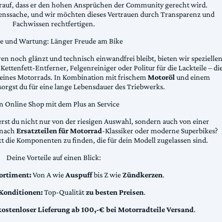
arauf, dass er den hohen Ansprüchen der Community gerecht wird.
uenssache, und wir möchten dieses Vertrauen durch Transparenz und
Fachwissen rechtfertigen.
ge und Wartung: Länger Freude am Bike
n noch glänzt und technisch einwandfrei bleibt, bieten wir spezielle
Kettenfett-Entferner, Felgenreiniger oder Politur für die Lackteile – di
 deines Motorrads. In Kombination mit frischem
Motoröl
und einem
sorgst du für eine lange Lebensdauer des Triebwerks.
n Online Shop mit dem Plus an Service
erst du nicht nur von der riesigen Auswahl, sondern auch von einer
t nach
Ersatzteilen für Motorrad
-Klassiker oder moderne Superbikes?
kt die Komponenten zu finden, die für dein Modell zugelassen sind.
Deine Vorteile auf einen Blick:
ortiment:
Von A wie
Auspuff
bis Z wie
Zündkerzen
.
 Konditionen:
Top-Qualität
zu besten Preisen
.
kostenloser Lieferung ab 100,-€ bei Motorradteile Versand
.