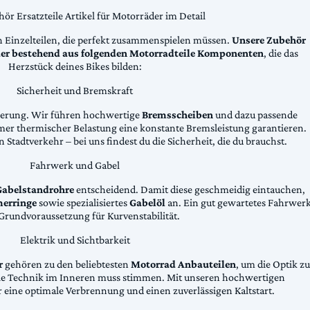
ör Ersatzteile Artikel für Motorräder im Detail
n Einzelteilen, die perfekt zusammenspielen müssen.
Unsere Zubehör
äder bestehend aus folgenden Motorradteile Komponenten
, die das
Herzstück deines Bikes bilden:
Sicherheit und Bremskraft
zögerung. Wir führen hochwertige
Bremsscheiben
und dazu passende
emer thermischer Belastung eine konstante Bremsleistung garantieren.
 Stadtverkehr – bei uns findest du die Sicherheit, die du brauchst.
Fahrwerk und Gabel
Gabelstandrohre
entscheidend. Damit diese geschmeidig eintauchen,
erringe
sowie spezialisiertes
Gabelöl
an. Ein gut gewartetes Fahrwer
e Grundvoraussetzung für Kurvenstabilität.
Elektrik und Sichtbarkeit
r
gehören zu den beliebtesten
Motorrad Anbauteilen
, um die Optik zu
die Technik im Inneren muss stimmen. Mit unseren hochwertigen
 eine optimale Verbrennung und einen zuverlässigen Kaltstart.