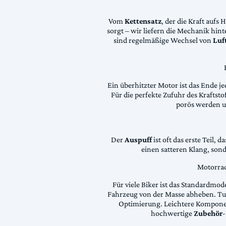
Vom
Kettensatz
, der die Kraft aufs 
sorgt – wir liefern die Mechanik hin
sind regelmäßige Wechsel von
Luft
Ein überhitzter Motor ist das Ende je
Für die perfekte Zufuhr des Krafts
porös werden 
Der
Auspuff
ist oft das erste Teil, 
einen satteren Klang, son
Motorrad
Für viele Biker ist das Standardmode
Fahrzeug von der Masse abheben. Tun
Optimierung. Leichtere Komponen
hochwertige
Zubehör
-