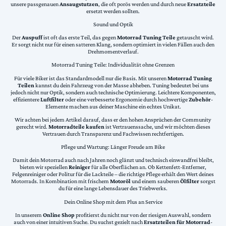
unsere passgenauen
Ansaugstutzen
, die oft porös werden und durch neue
Ersatzteile
ersetzt werden sollten.
Sound und Optik
Der
Auspuff
ist oft das erste Teil, das gegen
Motorrad Tuning Teile
getauscht wird.
Er sorgt nicht nur für einen satteren Klang, sondern optimiert in vielen Fällen auch den
Drehmomentverlauf.
Motorrad Tuning Teile: Individualität ohne Grenzen
Für viele Biker ist das Standardmodell nur die Basis. Mit unseren
Motorrad Tuning
Teilen
kannst du dein Fahrzeug von der Masse abheben. Tuning bedeutet bei uns
jedoch nicht nur Optik, sondern auch technische Optimierung. Leichtere Komponenten,
effizientere
Luftfilter
oder eine verbesserte Ergonomie durch hochwertige
Zubehör
-
Elemente machen aus deiner Maschine ein echtes Unikat.
Wir achten bei jedem Artikel darauf, dass er den hohen Ansprüchen der Community
gerecht wird.
Motorradteile kaufen
ist Vertrauenssache, und wir möchten dieses
Vertrauen durch Transparenz und Fachwissen rechtfertigen.
Pflege und Wartung: Länger Freude am Bike
Damit dein Motorrad auch nach Jahren noch glänzt und technisch einwandfrei bleibt,
bieten wir speziellen
Reiniger
für alle Oberflächen an. Ob Kettenfett-Entferner,
Felgenreiniger oder Politur für die Lackteile – die richtige Pflege erhält den Wert deines
Motorrads. In Kombination mit frischem
Motoröl
und einem sauberen
Ölfilter
sorgst
du für eine lange Lebensdauer des Triebwerks.
Dein Online Shop mit dem Plus an Service
In unserem
Online Shop
profitierst du nicht nur von der riesigen Auswahl, sondern
auch von einer intuitiven Suche. Du suchst gezielt nach
Ersatzteilen für Motorrad
-