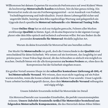
Willkommen bei deinem Experten für maximale Performance auf zwei Rädern! Wenn
du hochwertige
Motorradteile kaufen
möchtest, bist du hier genau richtig. Ein
Motorrad ist mehr als nur ein Fortbewegungsmittel – es ist Ausdruck von Freiheit,
Technikbegeisterung und Individualität. Damit dieses Lebensgefühl sicher und
ungetrübt bleibt, benötigt dein Bike regelmäßige Wartung und gelegentlich ein
Upgrade durch spezifische
Motorrad Anbauteile
oder
Motorrad Tuning Teile
.
Unser
Online Shop
hat es sich zur Aufgabe gemacht, Fahrern aller Marken
erstklassige
Qualität
zu bieten. Egal, ob du eine Reparatur in der eigenen Garage
planst oder dein Bike optisch und technisch aufwerten willst: Bei uns findest du die
passenden
Ersatzteile für Motorrad
-Modelle jeglicher Art.
Warum du deine Ersatzteile für Motorrad bei uns bestellen solltest
Der Markt für
Motorradteile
ist groß, doch die Unterschiede in der
Qualität
sind
entscheidend für deine Sicherheit. Wir setzen auf ein Sortiment, das langlebig ist und
präzise passt. Unser Fokus liegt darauf, dir das Schrauben so einfach wie möglich zu
machen. Deshalb bieten wir dir alle Komponenten
zu besten Preisen
an, ohne dass du
Kompromisse bei der Sicherheit eingehen musst.
Ein großer Vorteil unseres Shops ist der
schneller kostenloser Lieferung ab 100,-€
bei Motorradteile Versand
. Wir wissen, dass man nicht tagelang auf ein Paket
warten möchte, wenn die Sonne scheint und die nächste Tour ansteht. Unser Logistik-
Team arbeitet hochdruckgeprüft daran, dass dein
Motorradteile Versand
reibungslos
und zügig erfolgt.
Unsere Zubehör Ersatzteile Artikel für Motorräder im Detail
Ein Motorrad besteht aus tausenden Einzelteilen, die perfekt zusammenspielen
müssen.
Unsere Zubehör Ersatzteile Artikel für Motorräder bestehend aus
folgenden Motorradteile Komponenten
, die das Herzstück deines Bikes bilden: