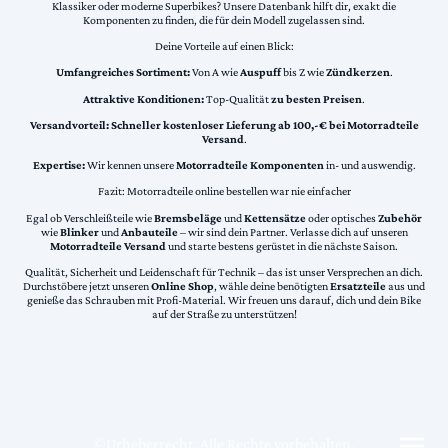
Klassiker oder moderne Superbikes? Unsere Datenbank hilft dir, exakt die
Komponenten zu finden, die für dein Modell zugelassen sind.
Deine Vorteile auf einen Blick:
Umfangreiches Sortiment:
Von A wie
Auspuff
bis Z wie
Zündkerzen
.
Attraktive Konditionen:
Top-Qualität
zu besten Preisen
.
Versandvorteil:
Schneller kostenloser Lieferung ab 100,-€ bei Motorradteile
Versand
.
Expertise:
Wir kennen unsere
Motorradteile Komponenten
in- und auswendig.
Fazit: Motorradteile online bestellen war nie einfacher
Egal ob Verschleißteile wie
Bremsbeläge
und
Kettensätze
oder optisches
Zubehör
wie
Blinker
und
Anbauteile
– wir sind dein Partner. Verlasse dich auf unseren
Motorradteile Versand
und starte bestens gerüstet in die nächste Saison.
Qualität, Sicherheit und Leidenschaft für Technik – das ist unser Versprechen an dich.
Durchstöbere jetzt unseren
Online Shop
, wähle deine benötigten
Ersatzteile
aus und
genieße das Schrauben mit Profi-Material. Wir freuen uns darauf, dich und dein Bike
auf der Straße zu unterstützen!
©Urheberrecht. Alle Rechte vorbehalten.