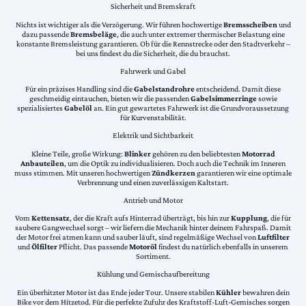
Sicherheit und Bremskraft
Nichts ist wichtiger als die Verzögerung. Wir führen hochwertige
Bremsscheiben
und
dazu passende
Bremsbeläge
, die auch unter extremer thermischer Belastung eine
konstante Bremsleistung garantieren. Ob für die Rennstrecke oder den Stadtverkehr –
bei uns findest du die Sicherheit, die du brauchst.
Fahrwerk und Gabel
Für ein präzises Handling sind die
Gabelstandrohre
entscheidend. Damit diese
geschmeidig eintauchen, bieten wir die passenden
Gabelsimmerringe
sowie
spezialisiertes
Gabelöl
an. Ein gut gewartetes Fahrwerk ist die Grundvoraussetzung
für Kurvenstabilität.
Elektrik und Sichtbarkeit
Kleine Teile, große Wirkung:
Blinker
gehören zu den beliebtesten
Motorrad
Anbauteilen
, um die Optik zu individualisieren. Doch auch die Technik im Inneren
muss stimmen. Mit unseren hochwertigen
Zündkerzen
garantieren wir eine optimale
Verbrennung und einen zuverlässigen Kaltstart.
Antrieb und Motor
Vom
Kettensatz
, der die Kraft aufs Hinterrad überträgt, bis hin zur
Kupplung
, die für
saubere Gangwechsel sorgt – wir liefern die Mechanik hinter deinem Fahrspaß. Damit
der Motor frei atmen kann und sauber läuft, sind regelmäßige Wechsel von
Luftfilter
und
Ölfilter
Pflicht. Das passende
Motoröl
findest du natürlich ebenfalls in unserem
Sortiment.
Kühlung und Gemischaufbereitung
Ein überhitzter Motor ist das Ende jeder Tour. Unsere stabilen
Kühler
bewahren dein
Bike vor dem Hitzetod. Für die perfekte Zufuhr des Kraftstoff-Luft-Gemisches sorgen