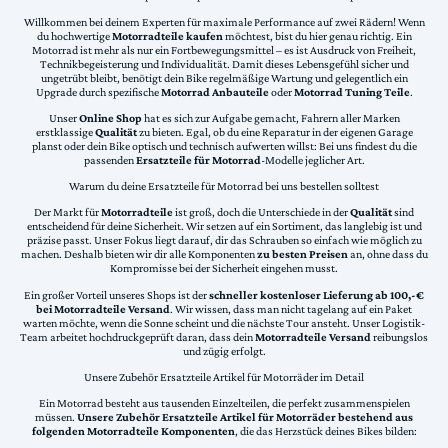
Willkommen bei deinem Experten für maximale Performance auf zwei Rädern! Wenn
du hochwertige
Motorradteile kaufen
möchtest, bist du hier genau richtig. Ein
Motorrad ist mehr als nur ein Fortbewegungsmittel – es ist Ausdruck von Freiheit,
Technikbegeisterung und Individualität. Damit dieses Lebensgefühl sicher und
ungetrübt bleibt, benötigt dein Bike regelmäßige Wartung und gelegentlich ein
Upgrade durch spezifische
Motorrad Anbauteile
oder
Motorrad Tuning Teile
.
Unser
Online Shop
hat es sich zur Aufgabe gemacht, Fahrern aller Marken
erstklassige
Qualität
zu bieten. Egal, ob du eine Reparatur in der eigenen Garage
planst oder dein Bike optisch und technisch aufwerten willst: Bei uns findest du die
passenden
Ersatzteile für Motorrad
-Modelle jeglicher Art.
Warum du deine Ersatzteile für Motorrad bei uns bestellen solltest
Der Markt für
Motorradteile
ist groß, doch die Unterschiede in der
Qualität
sind
entscheidend für deine Sicherheit. Wir setzen auf ein Sortiment, das langlebig ist und
präzise passt. Unser Fokus liegt darauf, dir das Schrauben so einfach wie möglich zu
machen. Deshalb bieten wir dir alle Komponenten
zu besten Preisen
an, ohne dass du
Kompromisse bei der Sicherheit eingehen musst.
Ein großer Vorteil unseres Shops ist der
schneller kostenloser Lieferung ab 100,-€
bei Motorradteile Versand
. Wir wissen, dass man nicht tagelang auf ein Paket
warten möchte, wenn die Sonne scheint und die nächste Tour ansteht. Unser Logistik-
Team arbeitet hochdruckgeprüft daran, dass dein
Motorradteile Versand
reibungslos
und zügig erfolgt.
Unsere Zubehör Ersatzteile Artikel für Motorräder im Detail
Ein Motorrad besteht aus tausenden Einzelteilen, die perfekt zusammenspielen
müssen.
Unsere Zubehör Ersatzteile Artikel für Motorräder bestehend aus
folgenden Motorradteile Komponenten
, die das Herzstück deines Bikes bilden: