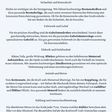
Sicherheit und Bremskraft
Nichts ist wichtiger als die Verzögerung. Wir führen hochwertige
Bremsscheiben
und
dazu passende
Bremsbeläge
, die auch unter extremer thermischer Belastung eine
konstante Bremsleistung garantieren. Ob für die Rennstrecke oder den Stadtverkehr –
bei uns findest du die Sicherheit, die du brauchst.
Fahrwerk und Gabel
Für ein präzises Handling sind die
Gabelstandrohre
entscheidend. Damit diese
geschmeidig eintauchen, bieten wir die passenden
Gabelsimmerringe
sowie
spezialisiertes
Gabelöl
an. Ein gut gewartetes Fahrwerk ist die Grundvoraussetzung
für Kurvenstabilität.
Elektrik und Sichtbarkeit
Kleine Teile, große Wirkung:
Blinker
gehören zu den beliebtesten
Motorrad
Anbauteilen
, um die Optik zu individualisieren. Doch auch die Technik im Inneren
muss stimmen. Mit unseren hochwertigen
Zündkerzen
garantieren wir eine optimale
Verbrennung und einen zuverlässigen Kaltstart.
Antrieb und Motor
Vom
Kettensatz
, der die Kraft aufs Hinterrad überträgt, bis hin zur
Kupplung
, die für
saubere Gangwechsel sorgt – wir liefern die Mechanik hinter deinem Fahrspaß. Damit
der Motor frei atmen kann und sauber läuft, sind regelmäßige Wechsel von
Luftfilter
und
Ölfilter
Pflicht. Das passende
Motoröl
findest du natürlich ebenfalls in unserem
Sortiment.
Kühlung und Gemischaufbereitung
Ein überhitzter Motor ist das Ende jeder Tour. Unsere stabilen
Kühler
bewahren dein
Bike vor dem Hitzetod. Für die perfekte Zufuhr des Kraftstoff-Luft-Gemisches sorgen