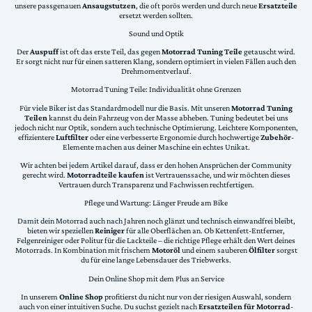
unsere passgenauen
Ansaugstutzen
, die oft porös werden und durch neue
Ersatzteile
ersetzt werden sollten.
Sound und Optik
Der
Auspuff
ist oft das erste Teil, das gegen
Motorrad Tuning Teile
getauscht wird.
Er sorgt nicht nur für einen satteren Klang, sondern optimiert in vielen Fällen auch den
Drehmomentverlauf.
Motorrad Tuning Teile: Individualität ohne Grenzen
Für viele Biker ist das Standardmodell nur die Basis. Mit unseren
Motorrad Tuning
Teilen
kannst du dein Fahrzeug von der Masse abheben. Tuning bedeutet bei uns
jedoch nicht nur Optik, sondern auch technische Optimierung. Leichtere Komponenten,
effizientere
Luftfilter
oder eine verbesserte Ergonomie durch hochwertige
Zubehör
-
Elemente machen aus deiner Maschine ein echtes Unikat.
Wir achten bei jedem Artikel darauf, dass er den hohen Ansprüchen der Community
gerecht wird.
Motorradteile kaufen
ist Vertrauenssache, und wir möchten dieses
Vertrauen durch Transparenz und Fachwissen rechtfertigen.
Pflege und Wartung: Länger Freude am Bike
Damit dein Motorrad auch nach Jahren noch glänzt und technisch einwandfrei bleibt,
bieten wir speziellen
Reiniger
für alle Oberflächen an. Ob Kettenfett-Entferner,
Felgenreiniger oder Politur für die Lackteile – die richtige Pflege erhält den Wert deines
Motorrads. In Kombination mit frischem
Motoröl
und einem sauberen
Ölfilter
sorgst
du für eine lange Lebensdauer des Triebwerks.
Dein Online Shop mit dem Plus an Service
In unserem
Online Shop
profitierst du nicht nur von der riesigen Auswahl, sondern
auch von einer intuitiven Suche. Du suchst gezielt nach
Ersatzteilen für Motorrad
-