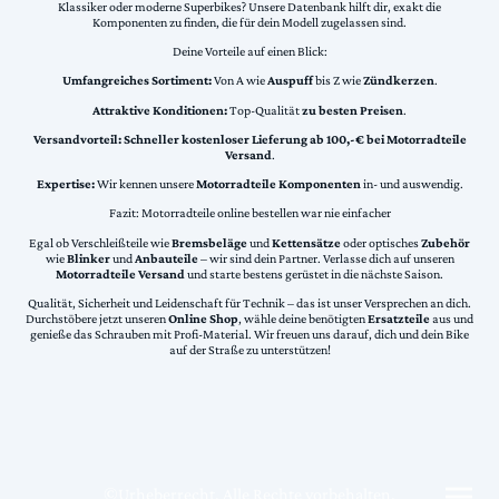
Klassiker oder moderne Superbikes? Unsere Datenbank hilft dir, exakt die
Komponenten zu finden, die für dein Modell zugelassen sind.
Deine Vorteile auf einen Blick:
Umfangreiches Sortiment:
Von A wie
Auspuff
bis Z wie
Zündkerzen
.
Attraktive Konditionen:
Top-Qualität
zu besten Preisen
.
Versandvorteil:
Schneller kostenloser Lieferung ab 100,-€ bei Motorradteile
Versand
.
Expertise:
Wir kennen unsere
Motorradteile Komponenten
in- und auswendig.
Fazit: Motorradteile online bestellen war nie einfacher
Egal ob Verschleißteile wie
Bremsbeläge
und
Kettensätze
oder optisches
Zubehör
wie
Blinker
und
Anbauteile
– wir sind dein Partner. Verlasse dich auf unseren
Motorradteile Versand
und starte bestens gerüstet in die nächste Saison.
Qualität, Sicherheit und Leidenschaft für Technik – das ist unser Versprechen an dich.
Durchstöbere jetzt unseren
Online Shop
, wähle deine benötigten
Ersatzteile
aus und
genieße das Schrauben mit Profi-Material. Wir freuen uns darauf, dich und dein Bike
auf der Straße zu unterstützen!
©Urheberrecht. Alle Rechte vorbehalten.