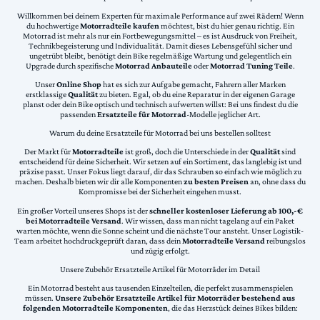
Willkommen bei deinem Experten für maximale Performance auf zwei Rädern! Wenn
du hochwertige
Motorradteile kaufen
möchtest, bist du hier genau richtig. Ein
Motorrad ist mehr als nur ein Fortbewegungsmittel – es ist Ausdruck von Freiheit,
Technikbegeisterung und Individualität. Damit dieses Lebensgefühl sicher und
ungetrübt bleibt, benötigt dein Bike regelmäßige Wartung und gelegentlich ein
Upgrade durch spezifische
Motorrad Anbauteile
oder
Motorrad Tuning Teile
.
Unser
Online Shop
hat es sich zur Aufgabe gemacht, Fahrern aller Marken
erstklassige
Qualität
zu bieten. Egal, ob du eine Reparatur in der eigenen Garage
planst oder dein Bike optisch und technisch aufwerten willst: Bei uns findest du die
passenden
Ersatzteile für Motorrad
-Modelle jeglicher Art.
Warum du deine Ersatzteile für Motorrad bei uns bestellen solltest
Der Markt für
Motorradteile
ist groß, doch die Unterschiede in der
Qualität
sind
entscheidend für deine Sicherheit. Wir setzen auf ein Sortiment, das langlebig ist und
präzise passt. Unser Fokus liegt darauf, dir das Schrauben so einfach wie möglich zu
machen. Deshalb bieten wir dir alle Komponenten
zu besten Preisen
an, ohne dass du
Kompromisse bei der Sicherheit eingehen musst.
Ein großer Vorteil unseres Shops ist der
schneller kostenloser Lieferung ab 100,-€
bei Motorradteile Versand
. Wir wissen, dass man nicht tagelang auf ein Paket
warten möchte, wenn die Sonne scheint und die nächste Tour ansteht. Unser Logistik-
Team arbeitet hochdruckgeprüft daran, dass dein
Motorradteile Versand
reibungslos
und zügig erfolgt.
Unsere Zubehör Ersatzteile Artikel für Motorräder im Detail
Ein Motorrad besteht aus tausenden Einzelteilen, die perfekt zusammenspielen
müssen.
Unsere Zubehör Ersatzteile Artikel für Motorräder bestehend aus
folgenden Motorradteile Komponenten
, die das Herzstück deines Bikes bilden: