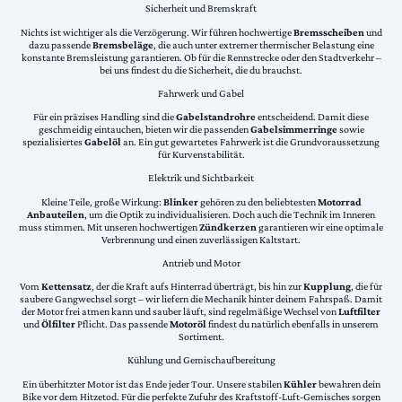
Sicherheit und Bremskraft
Nichts ist wichtiger als die Verzögerung. Wir führen hochwertige
Bremsscheiben
und
dazu passende
Bremsbeläge
, die auch unter extremer thermischer Belastung eine
konstante Bremsleistung garantieren. Ob für die Rennstrecke oder den Stadtverkehr –
bei uns findest du die Sicherheit, die du brauchst.
Fahrwerk und Gabel
Für ein präzises Handling sind die
Gabelstandrohre
entscheidend. Damit diese
geschmeidig eintauchen, bieten wir die passenden
Gabelsimmerringe
sowie
spezialisiertes
Gabelöl
an. Ein gut gewartetes Fahrwerk ist die Grundvoraussetzung
für Kurvenstabilität.
Elektrik und Sichtbarkeit
Kleine Teile, große Wirkung:
Blinker
gehören zu den beliebtesten
Motorrad
Anbauteilen
, um die Optik zu individualisieren. Doch auch die Technik im Inneren
muss stimmen. Mit unseren hochwertigen
Zündkerzen
garantieren wir eine optimale
Verbrennung und einen zuverlässigen Kaltstart.
Antrieb und Motor
Vom
Kettensatz
, der die Kraft aufs Hinterrad überträgt, bis hin zur
Kupplung
, die für
saubere Gangwechsel sorgt – wir liefern die Mechanik hinter deinem Fahrspaß. Damit
der Motor frei atmen kann und sauber läuft, sind regelmäßige Wechsel von
Luftfilter
und
Ölfilter
Pflicht. Das passende
Motoröl
findest du natürlich ebenfalls in unserem
Sortiment.
Kühlung und Gemischaufbereitung
Ein überhitzter Motor ist das Ende jeder Tour. Unsere stabilen
Kühler
bewahren dein
Bike vor dem Hitzetod. Für die perfekte Zufuhr des Kraftstoff-Luft-Gemisches sorgen