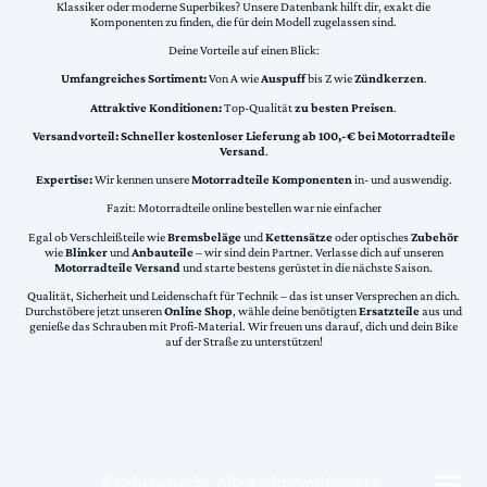
Klassiker oder moderne Superbikes? Unsere Datenbank hilft dir, exakt die
Komponenten zu finden, die für dein Modell zugelassen sind.
Deine Vorteile auf einen Blick:
Umfangreiches Sortiment:
Von A wie
Auspuff
bis Z wie
Zündkerzen
.
Attraktive Konditionen:
Top-Qualität
zu besten Preisen
.
Versandvorteil:
Schneller kostenloser Lieferung ab 100,-€ bei Motorradteile
Versand
.
Expertise:
Wir kennen unsere
Motorradteile Komponenten
in- und auswendig.
Fazit: Motorradteile online bestellen war nie einfacher
Egal ob Verschleißteile wie
Bremsbeläge
und
Kettensätze
oder optisches
Zubehör
wie
Blinker
und
Anbauteile
– wir sind dein Partner. Verlasse dich auf unseren
Motorradteile Versand
und starte bestens gerüstet in die nächste Saison.
Qualität, Sicherheit und Leidenschaft für Technik – das ist unser Versprechen an dich.
Durchstöbere jetzt unseren
Online Shop
, wähle deine benötigten
Ersatzteile
aus und
genieße das Schrauben mit Profi-Material. Wir freuen uns darauf, dich und dein Bike
auf der Straße zu unterstützen!
©Urheberrecht. Alle Rechte vorbehalten.