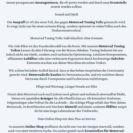
unsere passgenauen
Ansaugstutzen
, die oft porös werden und durch neue
Ersatzteile
ersetzt werden sollten.
Sound und Optik
Der
Auspuff
ist oft das erste Teil, das gegen
Motorrad Tuning Teile
getauscht wird.
Er sorgt nicht nur für einen satteren Klang, sondern optimiert in vielen Fällen auch den
Drehmomentverlauf.
Motorrad Tuning Teile: Individualität ohne Grenzen
Für viele Biker ist das Standardmodell nur die Basis. Mit unseren
Motorrad Tuning
Teilen
kannst du dein Fahrzeug von der Masse abheben. Tuning bedeutet bei uns
jedoch nicht nur Optik, sondern auch technische Optimierung. Leichtere Komponenten,
effizientere
Luftfilter
oder eine verbesserte Ergonomie durch hochwertige
Zubehör
-
Elemente machen aus deiner Maschine ein echtes Unikat.
Wir achten bei jedem Artikel darauf, dass er den hohen Ansprüchen der Community
gerecht wird.
Motorradteile kaufen
ist Vertrauenssache, und wir möchten dieses
Vertrauen durch Transparenz und Fachwissen rechtfertigen.
Pflege und Wartung: Länger Freude am Bike
Damit dein Motorrad auch nach Jahren noch glänzt und technisch einwandfrei bleibt,
bieten wir speziellen
Reiniger
für alle Oberflächen an. Ob Kettenfett-Entferner,
Felgenreiniger oder Politur für die Lackteile – die richtige Pflege erhält den Wert deines
Motorrads. In Kombination mit frischem
Motoröl
und einem sauberen
Ölfilter
sorgst
du für eine lange Lebensdauer des Triebwerks.
Dein Online Shop mit dem Plus an Service
In unserem
Online Shop
profitierst du nicht nur von der riesigen Auswahl, sondern
auch von einer intuitiven Suche. Du suchst gezielt nach
Ersatzteilen für Motorrad
-