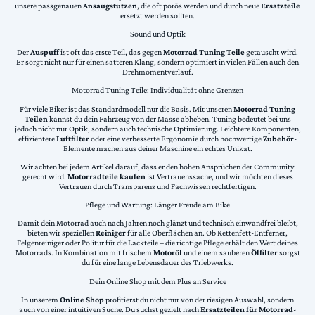
unsere passgenauen
Ansaugstutzen
, die oft porös werden und durch neue
Ersatzteile
ersetzt werden sollten.
Sound und Optik
Der
Auspuff
ist oft das erste Teil, das gegen
Motorrad Tuning Teile
getauscht wird.
Er sorgt nicht nur für einen satteren Klang, sondern optimiert in vielen Fällen auch den
Drehmomentverlauf.
Motorrad Tuning Teile: Individualität ohne Grenzen
Für viele Biker ist das Standardmodell nur die Basis. Mit unseren
Motorrad Tuning
Teilen
kannst du dein Fahrzeug von der Masse abheben. Tuning bedeutet bei uns
jedoch nicht nur Optik, sondern auch technische Optimierung. Leichtere Komponenten,
effizientere
Luftfilter
oder eine verbesserte Ergonomie durch hochwertige
Zubehör
-
Elemente machen aus deiner Maschine ein echtes Unikat.
Wir achten bei jedem Artikel darauf, dass er den hohen Ansprüchen der Community
gerecht wird.
Motorradteile kaufen
ist Vertrauenssache, und wir möchten dieses
Vertrauen durch Transparenz und Fachwissen rechtfertigen.
Pflege und Wartung: Länger Freude am Bike
Damit dein Motorrad auch nach Jahren noch glänzt und technisch einwandfrei bleibt,
bieten wir speziellen
Reiniger
für alle Oberflächen an. Ob Kettenfett-Entferner,
Felgenreiniger oder Politur für die Lackteile – die richtige Pflege erhält den Wert deines
Motorrads. In Kombination mit frischem
Motoröl
und einem sauberen
Ölfilter
sorgst
du für eine lange Lebensdauer des Triebwerks.
Dein Online Shop mit dem Plus an Service
In unserem
Online Shop
profitierst du nicht nur von der riesigen Auswahl, sondern
auch von einer intuitiven Suche. Du suchst gezielt nach
Ersatzteilen für Motorrad
-