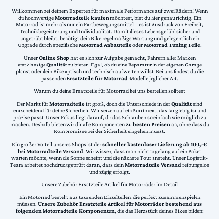
Willkommen bei deinem Experten für maximale Performance auf zwei Rädern! Wenn
du hochwertige
Motorradteile kaufen
möchtest, bist du hier genau richtig. Ein
Motorrad ist mehr als nur ein Fortbewegungsmittel – es ist Ausdruck von Freiheit,
Technikbegeisterung und Individualität. Damit dieses Lebensgefühl sicher und
ungetrübt bleibt, benötigt dein Bike regelmäßige Wartung und gelegentlich ein
Upgrade durch spezifische
Motorrad Anbauteile
oder
Motorrad Tuning Teile
.
Unser
Online Shop
hat es sich zur Aufgabe gemacht, Fahrern aller Marken
erstklassige
Qualität
zu bieten. Egal, ob du eine Reparatur in der eigenen Garage
planst oder dein Bike optisch und technisch aufwerten willst: Bei uns findest du die
passenden
Ersatzteile für Motorrad
-Modelle jeglicher Art.
Warum du deine Ersatzteile für Motorrad bei uns bestellen solltest
Der Markt für
Motorradteile
ist groß, doch die Unterschiede in der
Qualität
sind
entscheidend für deine Sicherheit. Wir setzen auf ein Sortiment, das langlebig ist und
präzise passt. Unser Fokus liegt darauf, dir das Schrauben so einfach wie möglich zu
machen. Deshalb bieten wir dir alle Komponenten
zu besten Preisen
an, ohne dass du
Kompromisse bei der Sicherheit eingehen musst.
Ein großer Vorteil unseres Shops ist der
schneller kostenloser Lieferung ab 100,-€
bei Motorradteile Versand
. Wir wissen, dass man nicht tagelang auf ein Paket
warten möchte, wenn die Sonne scheint und die nächste Tour ansteht. Unser Logistik-
Team arbeitet hochdruckgeprüft daran, dass dein
Motorradteile Versand
reibungslos
und zügig erfolgt.
Unsere Zubehör Ersatzteile Artikel für Motorräder im Detail
Ein Motorrad besteht aus tausenden Einzelteilen, die perfekt zusammenspielen
müssen.
Unsere Zubehör Ersatzteile Artikel für Motorräder bestehend aus
folgenden Motorradteile Komponenten
, die das Herzstück deines Bikes bilden: