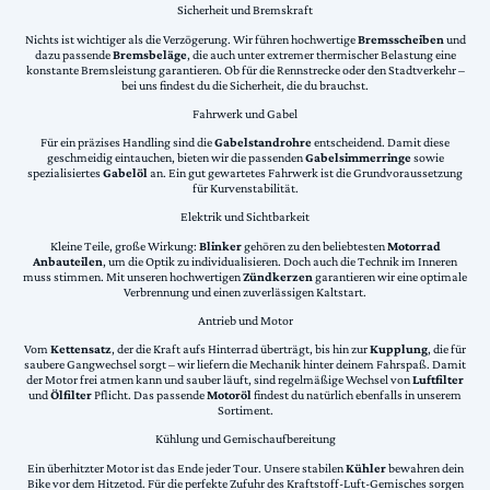
Sicherheit und Bremskraft
Nichts ist wichtiger als die Verzögerung. Wir führen hochwertige
Bremsscheiben
und
dazu passende
Bremsbeläge
, die auch unter extremer thermischer Belastung eine
konstante Bremsleistung garantieren. Ob für die Rennstrecke oder den Stadtverkehr –
bei uns findest du die Sicherheit, die du brauchst.
Fahrwerk und Gabel
Für ein präzises Handling sind die
Gabelstandrohre
entscheidend. Damit diese
geschmeidig eintauchen, bieten wir die passenden
Gabelsimmerringe
sowie
spezialisiertes
Gabelöl
an. Ein gut gewartetes Fahrwerk ist die Grundvoraussetzung
für Kurvenstabilität.
Elektrik und Sichtbarkeit
Kleine Teile, große Wirkung:
Blinker
gehören zu den beliebtesten
Motorrad
Anbauteilen
, um die Optik zu individualisieren. Doch auch die Technik im Inneren
muss stimmen. Mit unseren hochwertigen
Zündkerzen
garantieren wir eine optimale
Verbrennung und einen zuverlässigen Kaltstart.
Antrieb und Motor
Vom
Kettensatz
, der die Kraft aufs Hinterrad überträgt, bis hin zur
Kupplung
, die für
saubere Gangwechsel sorgt – wir liefern die Mechanik hinter deinem Fahrspaß. Damit
der Motor frei atmen kann und sauber läuft, sind regelmäßige Wechsel von
Luftfilter
und
Ölfilter
Pflicht. Das passende
Motoröl
findest du natürlich ebenfalls in unserem
Sortiment.
Kühlung und Gemischaufbereitung
Ein überhitzter Motor ist das Ende jeder Tour. Unsere stabilen
Kühler
bewahren dein
Bike vor dem Hitzetod. Für die perfekte Zufuhr des Kraftstoff-Luft-Gemisches sorgen