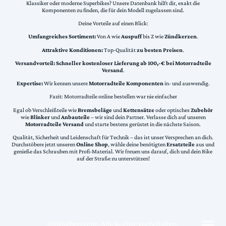
Klassiker oder moderne Superbikes? Unsere Datenbank hilft dir, exakt die
Komponenten zu finden, die für dein Modell zugelassen sind.
Deine Vorteile auf einen Blick:
Umfangreiches Sortiment:
Von A wie
Auspuff
bis Z wie
Zündkerzen
.
Attraktive Konditionen:
Top-Qualität
zu besten Preisen
.
Versandvorteil:
Schneller kostenloser Lieferung ab 100,-€ bei Motorradteile
Versand
.
Expertise:
Wir kennen unsere
Motorradteile Komponenten
in- und auswendig.
Fazit: Motorradteile online bestellen war nie einfacher
Egal ob Verschleißteile wie
Bremsbeläge
und
Kettensätze
oder optisches
Zubehör
wie
Blinker
und
Anbauteile
– wir sind dein Partner. Verlasse dich auf unseren
Motorradteile Versand
und starte bestens gerüstet in die nächste Saison.
Qualität, Sicherheit und Leidenschaft für Technik – das ist unser Versprechen an dich.
Durchstöbere jetzt unseren
Online Shop
, wähle deine benötigten
Ersatzteile
aus und
genieße das Schrauben mit Profi-Material. Wir freuen uns darauf, dich und dein Bike
auf der Straße zu unterstützen!
©Urheberrecht. Alle Rechte vorbehalten.