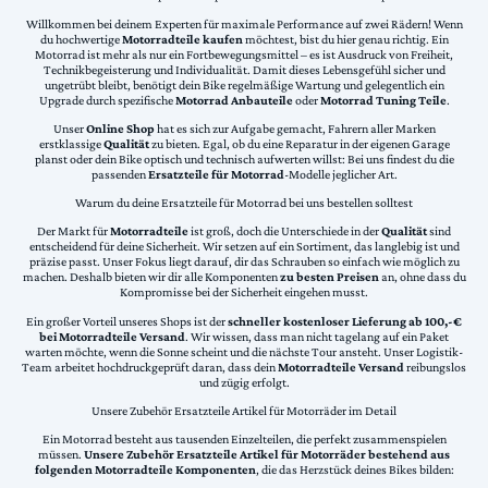
Willkommen bei deinem Experten für maximale Performance auf zwei Rädern! Wenn
du hochwertige
Motorradteile kaufen
möchtest, bist du hier genau richtig. Ein
Motorrad ist mehr als nur ein Fortbewegungsmittel – es ist Ausdruck von Freiheit,
Technikbegeisterung und Individualität. Damit dieses Lebensgefühl sicher und
ungetrübt bleibt, benötigt dein Bike regelmäßige Wartung und gelegentlich ein
Upgrade durch spezifische
Motorrad Anbauteile
oder
Motorrad Tuning Teile
.
Unser
Online Shop
hat es sich zur Aufgabe gemacht, Fahrern aller Marken
erstklassige
Qualität
zu bieten. Egal, ob du eine Reparatur in der eigenen Garage
planst oder dein Bike optisch und technisch aufwerten willst: Bei uns findest du die
passenden
Ersatzteile für Motorrad
-Modelle jeglicher Art.
Warum du deine Ersatzteile für Motorrad bei uns bestellen solltest
Der Markt für
Motorradteile
ist groß, doch die Unterschiede in der
Qualität
sind
entscheidend für deine Sicherheit. Wir setzen auf ein Sortiment, das langlebig ist und
präzise passt. Unser Fokus liegt darauf, dir das Schrauben so einfach wie möglich zu
machen. Deshalb bieten wir dir alle Komponenten
zu besten Preisen
an, ohne dass du
Kompromisse bei der Sicherheit eingehen musst.
Ein großer Vorteil unseres Shops ist der
schneller kostenloser Lieferung ab 100,-€
bei Motorradteile Versand
. Wir wissen, dass man nicht tagelang auf ein Paket
warten möchte, wenn die Sonne scheint und die nächste Tour ansteht. Unser Logistik-
Team arbeitet hochdruckgeprüft daran, dass dein
Motorradteile Versand
reibungslos
und zügig erfolgt.
Unsere Zubehör Ersatzteile Artikel für Motorräder im Detail
Ein Motorrad besteht aus tausenden Einzelteilen, die perfekt zusammenspielen
müssen.
Unsere Zubehör Ersatzteile Artikel für Motorräder bestehend aus
folgenden Motorradteile Komponenten
, die das Herzstück deines Bikes bilden: