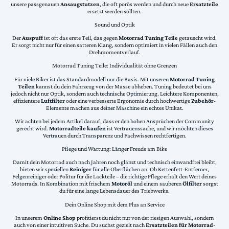
unsere passgenauen
Ansaugstutzen
, die oft porös werden und durch neue
Ersatzteile
ersetzt werden sollten.
Sound und Optik
Der
Auspuff
ist oft das erste Teil, das gegen
Motorrad Tuning Teile
getauscht wird.
Er sorgt nicht nur für einen satteren Klang, sondern optimiert in vielen Fällen auch den
Drehmomentverlauf.
Motorrad Tuning Teile: Individualität ohne Grenzen
Für viele Biker ist das Standardmodell nur die Basis. Mit unseren
Motorrad Tuning
Teilen
kannst du dein Fahrzeug von der Masse abheben. Tuning bedeutet bei uns
jedoch nicht nur Optik, sondern auch technische Optimierung. Leichtere Komponenten,
effizientere
Luftfilter
oder eine verbesserte Ergonomie durch hochwertige
Zubehör
-
Elemente machen aus deiner Maschine ein echtes Unikat.
Wir achten bei jedem Artikel darauf, dass er den hohen Ansprüchen der Community
gerecht wird.
Motorradteile kaufen
ist Vertrauenssache, und wir möchten dieses
Vertrauen durch Transparenz und Fachwissen rechtfertigen.
Pflege und Wartung: Länger Freude am Bike
Damit dein Motorrad auch nach Jahren noch glänzt und technisch einwandfrei bleibt,
bieten wir speziellen
Reiniger
für alle Oberflächen an. Ob Kettenfett-Entferner,
Felgenreiniger oder Politur für die Lackteile – die richtige Pflege erhält den Wert deines
Motorrads. In Kombination mit frischem
Motoröl
und einem sauberen
Ölfilter
sorgst
du für eine lange Lebensdauer des Triebwerks.
Dein Online Shop mit dem Plus an Service
In unserem
Online Shop
profitierst du nicht nur von der riesigen Auswahl, sondern
auch von einer intuitiven Suche. Du suchst gezielt nach
Ersatzteilen für Motorrad
-