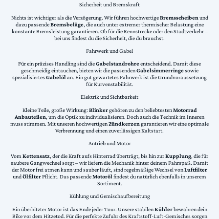
Sicherheit und Bremskraft
Nichts ist wichtiger als die Verzögerung. Wir führen hochwertige
Bremsscheiben
und
dazu passende
Bremsbeläge
, die auch unter extremer thermischer Belastung eine
konstante Bremsleistung garantieren. Ob für die Rennstrecke oder den Stadtverkehr –
bei uns findest du die Sicherheit, die du brauchst.
Fahrwerk und Gabel
Für ein präzises Handling sind die
Gabelstandrohre
entscheidend. Damit diese
geschmeidig eintauchen, bieten wir die passenden
Gabelsimmerringe
sowie
spezialisiertes
Gabelöl
an. Ein gut gewartetes Fahrwerk ist die Grundvoraussetzung
für Kurvenstabilität.
Elektrik und Sichtbarkeit
Kleine Teile, große Wirkung:
Blinker
gehören zu den beliebtesten
Motorrad
Anbauteilen
, um die Optik zu individualisieren. Doch auch die Technik im Inneren
muss stimmen. Mit unseren hochwertigen
Zündkerzen
garantieren wir eine optimale
Verbrennung und einen zuverlässigen Kaltstart.
Antrieb und Motor
Vom
Kettensatz
, der die Kraft aufs Hinterrad überträgt, bis hin zur
Kupplung
, die für
saubere Gangwechsel sorgt – wir liefern die Mechanik hinter deinem Fahrspaß. Damit
der Motor frei atmen kann und sauber läuft, sind regelmäßige Wechsel von
Luftfilter
und
Ölfilter
Pflicht. Das passende
Motoröl
findest du natürlich ebenfalls in unserem
Sortiment.
Kühlung und Gemischaufbereitung
Ein überhitzter Motor ist das Ende jeder Tour. Unsere stabilen
Kühler
bewahren dein
Bike vor dem Hitzetod. Für die perfekte Zufuhr des Kraftstoff-Luft-Gemisches sorgen