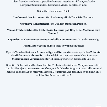
Klassiker oder moderne Superbikes? Unsere Datenbank hilft dir, exakt die
Komponenten zu finden, die für dein Modell zugelassen sind.
Deine Vorteile auf einen Blick:
Umfangreiches Sortiment:
Von A wie
Auspuff
bis Z wie
Zündkerzen
.
Attraktive Konditionen:
Top-Qualität
zu besten Preisen
.
Versandvorteil:
Schneller kostenloser Lieferung ab 100,-€ bei Motorradteile
Versand
.
Expertise:
Wir kennen unsere
Motorradteile Komponenten
in- und auswendig.
Fazit: Motorradteile online bestellen war nie einfacher
Egal ob Verschleißteile wie
Bremsbeläge
und
Kettensätze
oder optisches
Zubehör
wie
Blinker
und
Anbauteile
– wir sind dein Partner. Verlasse dich auf unseren
Motorradteile Versand
und starte bestens gerüstet in die nächste Saison.
Qualität, Sicherheit und Leidenschaft für Technik – das ist unser Versprechen an dich.
Durchstöbere jetzt unseren
Online Shop
, wähle deine benötigten
Ersatzteile
aus und
genieße das Schrauben mit Profi-Material. Wir freuen uns darauf, dich und dein Bike
auf der Straße zu unterstützen!
©Urheberrecht. Alle Rechte vorbehalten.