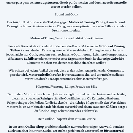
unsere passgenauen
Ansaugstutzen
, die oft porös werden und durch neue
Ersatzteile
ersetzt werden sollten.
Sound und Optik
Der
Auspuff
ist oft das erste Teil, das gegen
Motorrad Tuning Teile
getauscht wird.
Er sorgt nicht nur für einen satteren Klang, sondern optimiert in vielen Fällen auch den
Drehmomentverlauf.
Motorrad Tuning Teile: Individualität ohne Grenzen
Für viele Biker ist das Standardmodell nur die Basis. Mit unseren
Motorrad Tuning
Teilen
kannst du dein Fahrzeug von der Masse abheben. Tuning bedeutet bei uns
jedoch nicht nur Optik, sondern auch technische Optimierung. Leichtere Komponenten,
effizientere
Luftfilter
oder eine verbesserte Ergonomie durch hochwertige
Zubehör
-
Elemente machen aus deiner Maschine ein echtes Unikat.
Wir achten bei jedem Artikel darauf, dass er den hohen Ansprüchen der Community
gerecht wird.
Motorradteile kaufen
ist Vertrauenssache, und wir möchten dieses
Vertrauen durch Transparenz und Fachwissen rechtfertigen.
Pflege und Wartung: Länger Freude am Bike
Damit dein Motorrad auch nach Jahren noch glänzt und technisch einwandfrei bleibt,
bieten wir speziellen
Reiniger
für alle Oberflächen an. Ob Kettenfett-Entferner,
Felgenreiniger oder Politur für die Lackteile – die richtige Pflege erhält den Wert deines
Motorrads. In Kombination mit frischem
Motoröl
und einem sauberen
Ölfilter
sorgst
du für eine lange Lebensdauer des Triebwerks.
Dein Online Shop mit dem Plus an Service
In unserem
Online Shop
profitierst du nicht nur von der riesigen Auswahl, sondern
auch von einer intuitiven Suche. Du suchst gezielt nach
Ersatzteilen für Motorrad
-