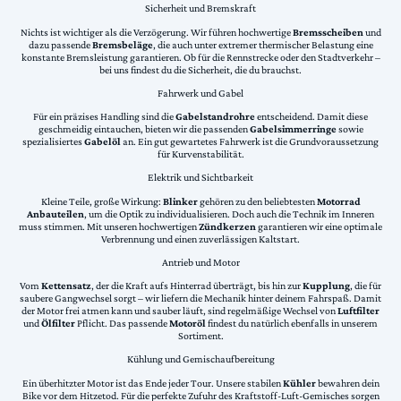
Sicherheit und Bremskraft
Nichts ist wichtiger als die Verzögerung. Wir führen hochwertige
Bremsscheiben
und
dazu passende
Bremsbeläge
, die auch unter extremer thermischer Belastung eine
konstante Bremsleistung garantieren. Ob für die Rennstrecke oder den Stadtverkehr –
bei uns findest du die Sicherheit, die du brauchst.
Fahrwerk und Gabel
Für ein präzises Handling sind die
Gabelstandrohre
entscheidend. Damit diese
geschmeidig eintauchen, bieten wir die passenden
Gabelsimmerringe
sowie
spezialisiertes
Gabelöl
an. Ein gut gewartetes Fahrwerk ist die Grundvoraussetzung
für Kurvenstabilität.
Elektrik und Sichtbarkeit
Kleine Teile, große Wirkung:
Blinker
gehören zu den beliebtesten
Motorrad
Anbauteilen
, um die Optik zu individualisieren. Doch auch die Technik im Inneren
muss stimmen. Mit unseren hochwertigen
Zündkerzen
garantieren wir eine optimale
Verbrennung und einen zuverlässigen Kaltstart.
Antrieb und Motor
Vom
Kettensatz
, der die Kraft aufs Hinterrad überträgt, bis hin zur
Kupplung
, die für
saubere Gangwechsel sorgt – wir liefern die Mechanik hinter deinem Fahrspaß. Damit
der Motor frei atmen kann und sauber läuft, sind regelmäßige Wechsel von
Luftfilter
und
Ölfilter
Pflicht. Das passende
Motoröl
findest du natürlich ebenfalls in unserem
Sortiment.
Kühlung und Gemischaufbereitung
Ein überhitzter Motor ist das Ende jeder Tour. Unsere stabilen
Kühler
bewahren dein
Bike vor dem Hitzetod. Für die perfekte Zufuhr des Kraftstoff-Luft-Gemisches sorgen