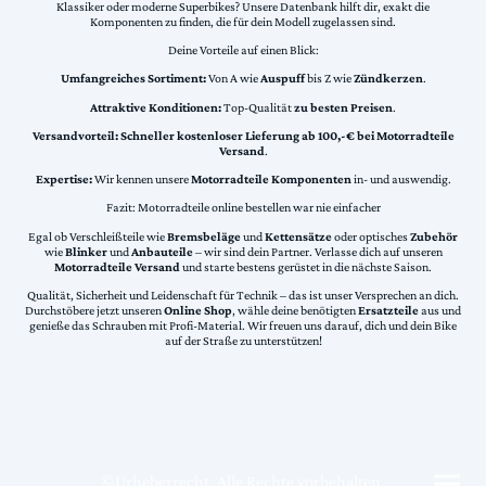
Klassiker oder moderne Superbikes? Unsere Datenbank hilft dir, exakt die
Komponenten zu finden, die für dein Modell zugelassen sind.
Deine Vorteile auf einen Blick:
Umfangreiches Sortiment:
Von A wie
Auspuff
bis Z wie
Zündkerzen
.
Attraktive Konditionen:
Top-Qualität
zu besten Preisen
.
Versandvorteil:
Schneller kostenloser Lieferung ab 100,-€ bei Motorradteile
Versand
.
Expertise:
Wir kennen unsere
Motorradteile Komponenten
in- und auswendig.
Fazit: Motorradteile online bestellen war nie einfacher
Egal ob Verschleißteile wie
Bremsbeläge
und
Kettensätze
oder optisches
Zubehör
wie
Blinker
und
Anbauteile
– wir sind dein Partner. Verlasse dich auf unseren
Motorradteile Versand
und starte bestens gerüstet in die nächste Saison.
Qualität, Sicherheit und Leidenschaft für Technik – das ist unser Versprechen an dich.
Durchstöbere jetzt unseren
Online Shop
, wähle deine benötigten
Ersatzteile
aus und
genieße das Schrauben mit Profi-Material. Wir freuen uns darauf, dich und dein Bike
auf der Straße zu unterstützen!
©Urheberrecht. Alle Rechte vorbehalten.