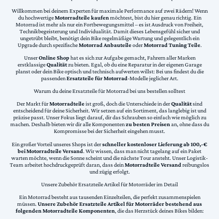
Willkommen bei deinem Experten für maximale Performance auf zwei Rädern! Wenn
du hochwertige
Motorradteile kaufen
möchtest, bist du hier genau richtig. Ein
Motorrad ist mehr als nur ein Fortbewegungsmittel – es ist Ausdruck von Freiheit,
Technikbegeisterung und Individualität. Damit dieses Lebensgefühl sicher und
ungetrübt bleibt, benötigt dein Bike regelmäßige Wartung und gelegentlich ein
Upgrade durch spezifische
Motorrad Anbauteile
oder
Motorrad Tuning Teile
.
Unser
Online Shop
hat es sich zur Aufgabe gemacht, Fahrern aller Marken
erstklassige
Qualität
zu bieten. Egal, ob du eine Reparatur in der eigenen Garage
planst oder dein Bike optisch und technisch aufwerten willst: Bei uns findest du die
passenden
Ersatzteile für Motorrad
-Modelle jeglicher Art.
Warum du deine Ersatzteile für Motorrad bei uns bestellen solltest
Der Markt für
Motorradteile
ist groß, doch die Unterschiede in der
Qualität
sind
entscheidend für deine Sicherheit. Wir setzen auf ein Sortiment, das langlebig ist und
präzise passt. Unser Fokus liegt darauf, dir das Schrauben so einfach wie möglich zu
machen. Deshalb bieten wir dir alle Komponenten
zu besten Preisen
an, ohne dass du
Kompromisse bei der Sicherheit eingehen musst.
Ein großer Vorteil unseres Shops ist der
schneller kostenloser Lieferung ab 100,-€
bei Motorradteile Versand
. Wir wissen, dass man nicht tagelang auf ein Paket
warten möchte, wenn die Sonne scheint und die nächste Tour ansteht. Unser Logistik-
Team arbeitet hochdruckgeprüft daran, dass dein
Motorradteile Versand
reibungslos
und zügig erfolgt.
Unsere Zubehör Ersatzteile Artikel für Motorräder im Detail
Ein Motorrad besteht aus tausenden Einzelteilen, die perfekt zusammenspielen
müssen.
Unsere Zubehör Ersatzteile Artikel für Motorräder bestehend aus
folgenden Motorradteile Komponenten
, die das Herzstück deines Bikes bilden: