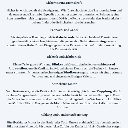
Sicherheit und Bremskraft
Nichts ist wichtiger als die Verzögerung. Wir führen hochwertige
Bremsscheiben
und
dazu passende
Bremsbeläge
, die auch unter extremer thermischer Belastung eine
konstante Bremsleistung garantieren. Ob für die Rennstrecke oder den Stadtverkehr –
bei uns findest du die Sicherheit, die du brauchst.
Fahrwerk und Gabel
Für ein präzises Handling sind die
Gabelstandrohre
entscheidend. Damit diese
geschmeidig eintauchen, bieten wir die passenden
Gabelsimmerringe
sowie
spezialisiertes
Gabelöl
an. Ein gut gewartetes Fahrwerk ist die Grundvoraussetzung
für Kurvenstabilität.
Elektrik und Sichtbarkeit
Kleine Teile, große Wirkung:
Blinker
gehören zu den beliebtesten
Motorrad
Anbauteilen
, um die Optik zu individualisieren. Doch auch die Technik im Inneren
muss stimmen. Mit unseren hochwertigen
Zündkerzen
garantieren wir eine optimale
Verbrennung und einen zuverlässigen Kaltstart.
Antrieb und Motor
Vom
Kettensatz
, der die Kraft aufs Hinterrad überträgt, bis hin zur
Kupplung
, die für
saubere Gangwechsel sorgt – wir liefern die Mechanik hinter deinem Fahrspaß. Damit
der Motor frei atmen kann und sauber läuft, sind regelmäßige Wechsel von
Luftfilter
und
Ölfilter
Pflicht. Das passende
Motoröl
findest du natürlich ebenfalls in unserem
Sortiment.
Kühlung und Gemischaufbereitung
Ein überhitzter Motor ist das Ende jeder Tour. Unsere stabilen
Kühler
bewahren dein
Bike vor dem Hitzetod. Für die perfekte Zufuhr des Kraftstoff-Luft-Gemisches sorgen