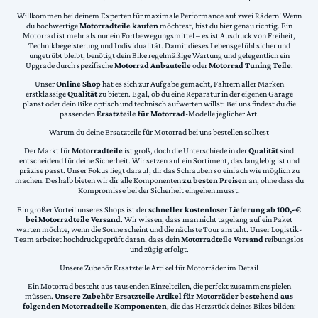
Willkommen bei deinem Experten für maximale Performance auf zwei Rädern! Wenn
du hochwertige
Motorradteile kaufen
möchtest, bist du hier genau richtig. Ein
Motorrad ist mehr als nur ein Fortbewegungsmittel – es ist Ausdruck von Freiheit,
Technikbegeisterung und Individualität. Damit dieses Lebensgefühl sicher und
ungetrübt bleibt, benötigt dein Bike regelmäßige Wartung und gelegentlich ein
Upgrade durch spezifische
Motorrad Anbauteile
oder
Motorrad Tuning Teile
.
Unser
Online Shop
hat es sich zur Aufgabe gemacht, Fahrern aller Marken
erstklassige
Qualität
zu bieten. Egal, ob du eine Reparatur in der eigenen Garage
planst oder dein Bike optisch und technisch aufwerten willst: Bei uns findest du die
passenden
Ersatzteile für Motorrad
-Modelle jeglicher Art.
Warum du deine Ersatzteile für Motorrad bei uns bestellen solltest
Der Markt für
Motorradteile
ist groß, doch die Unterschiede in der
Qualität
sind
entscheidend für deine Sicherheit. Wir setzen auf ein Sortiment, das langlebig ist und
präzise passt. Unser Fokus liegt darauf, dir das Schrauben so einfach wie möglich zu
machen. Deshalb bieten wir dir alle Komponenten
zu besten Preisen
an, ohne dass du
Kompromisse bei der Sicherheit eingehen musst.
Ein großer Vorteil unseres Shops ist der
schneller kostenloser Lieferung ab 100,-€
bei Motorradteile Versand
. Wir wissen, dass man nicht tagelang auf ein Paket
warten möchte, wenn die Sonne scheint und die nächste Tour ansteht. Unser Logistik-
Team arbeitet hochdruckgeprüft daran, dass dein
Motorradteile Versand
reibungslos
und zügig erfolgt.
Unsere Zubehör Ersatzteile Artikel für Motorräder im Detail
Ein Motorrad besteht aus tausenden Einzelteilen, die perfekt zusammenspielen
müssen.
Unsere Zubehör Ersatzteile Artikel für Motorräder bestehend aus
folgenden Motorradteile Komponenten
, die das Herzstück deines Bikes bilden: