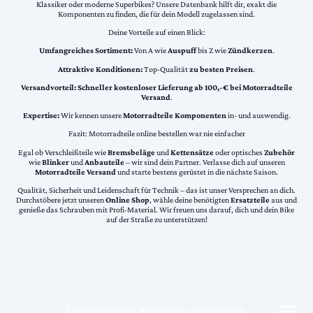
Klassiker oder moderne Superbikes? Unsere Datenbank hilft dir, exakt die
Komponenten zu finden, die für dein Modell zugelassen sind.
Deine Vorteile auf einen Blick:
Umfangreiches Sortiment:
Von A wie
Auspuff
bis Z wie
Zündkerzen
.
Attraktive Konditionen:
Top-Qualität
zu besten Preisen
.
Versandvorteil:
Schneller kostenloser Lieferung ab 100,-€ bei Motorradteile
Versand
.
Expertise:
Wir kennen unsere
Motorradteile Komponenten
in- und auswendig.
Fazit: Motorradteile online bestellen war nie einfacher
Egal ob Verschleißteile wie
Bremsbeläge
und
Kettensätze
oder optisches
Zubehör
wie
Blinker
und
Anbauteile
– wir sind dein Partner. Verlasse dich auf unseren
Motorradteile Versand
und starte bestens gerüstet in die nächste Saison.
Qualität, Sicherheit und Leidenschaft für Technik – das ist unser Versprechen an dich.
Durchstöbere jetzt unseren
Online Shop
, wähle deine benötigten
Ersatzteile
aus und
genieße das Schrauben mit Profi-Material. Wir freuen uns darauf, dich und dein Bike
auf der Straße zu unterstützen!
©Urheberrecht. Alle Rechte vorbehalten.