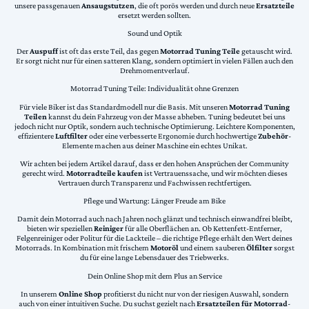
unsere passgenauen
Ansaugstutzen
, die oft porös werden und durch neue
Ersatzteile
ersetzt werden sollten.
Sound und Optik
Der
Auspuff
ist oft das erste Teil, das gegen
Motorrad Tuning Teile
getauscht wird.
Er sorgt nicht nur für einen satteren Klang, sondern optimiert in vielen Fällen auch den
Drehmomentverlauf.
Motorrad Tuning Teile: Individualität ohne Grenzen
Für viele Biker ist das Standardmodell nur die Basis. Mit unseren
Motorrad Tuning
Teilen
kannst du dein Fahrzeug von der Masse abheben. Tuning bedeutet bei uns
jedoch nicht nur Optik, sondern auch technische Optimierung. Leichtere Komponenten,
effizientere
Luftfilter
oder eine verbesserte Ergonomie durch hochwertige
Zubehör
-
Elemente machen aus deiner Maschine ein echtes Unikat.
Wir achten bei jedem Artikel darauf, dass er den hohen Ansprüchen der Community
gerecht wird.
Motorradteile kaufen
ist Vertrauenssache, und wir möchten dieses
Vertrauen durch Transparenz und Fachwissen rechtfertigen.
Pflege und Wartung: Länger Freude am Bike
Damit dein Motorrad auch nach Jahren noch glänzt und technisch einwandfrei bleibt,
bieten wir speziellen
Reiniger
für alle Oberflächen an. Ob Kettenfett-Entferner,
Felgenreiniger oder Politur für die Lackteile – die richtige Pflege erhält den Wert deines
Motorrads. In Kombination mit frischem
Motoröl
und einem sauberen
Ölfilter
sorgst
du für eine lange Lebensdauer des Triebwerks.
Dein Online Shop mit dem Plus an Service
In unserem
Online Shop
profitierst du nicht nur von der riesigen Auswahl, sondern
auch von einer intuitiven Suche. Du suchst gezielt nach
Ersatzteilen für Motorrad
-