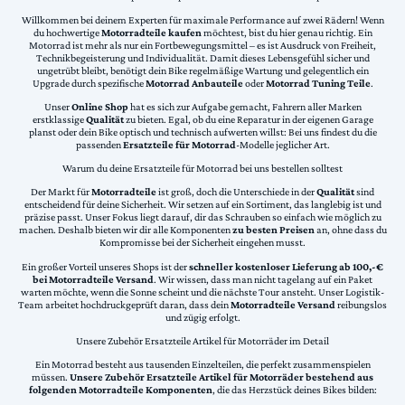
Willkommen bei deinem Experten für maximale Performance auf zwei Rädern! Wenn
du hochwertige
Motorradteile kaufen
möchtest, bist du hier genau richtig. Ein
Motorrad ist mehr als nur ein Fortbewegungsmittel – es ist Ausdruck von Freiheit,
Technikbegeisterung und Individualität. Damit dieses Lebensgefühl sicher und
ungetrübt bleibt, benötigt dein Bike regelmäßige Wartung und gelegentlich ein
Upgrade durch spezifische
Motorrad Anbauteile
oder
Motorrad Tuning Teile
.
Unser
Online Shop
hat es sich zur Aufgabe gemacht, Fahrern aller Marken
erstklassige
Qualität
zu bieten. Egal, ob du eine Reparatur in der eigenen Garage
planst oder dein Bike optisch und technisch aufwerten willst: Bei uns findest du die
passenden
Ersatzteile für Motorrad
-Modelle jeglicher Art.
Warum du deine Ersatzteile für Motorrad bei uns bestellen solltest
Der Markt für
Motorradteile
ist groß, doch die Unterschiede in der
Qualität
sind
entscheidend für deine Sicherheit. Wir setzen auf ein Sortiment, das langlebig ist und
präzise passt. Unser Fokus liegt darauf, dir das Schrauben so einfach wie möglich zu
machen. Deshalb bieten wir dir alle Komponenten
zu besten Preisen
an, ohne dass du
Kompromisse bei der Sicherheit eingehen musst.
Ein großer Vorteil unseres Shops ist der
schneller kostenloser Lieferung ab 100,-€
bei Motorradteile Versand
. Wir wissen, dass man nicht tagelang auf ein Paket
warten möchte, wenn die Sonne scheint und die nächste Tour ansteht. Unser Logistik-
Team arbeitet hochdruckgeprüft daran, dass dein
Motorradteile Versand
reibungslos
und zügig erfolgt.
Unsere Zubehör Ersatzteile Artikel für Motorräder im Detail
Ein Motorrad besteht aus tausenden Einzelteilen, die perfekt zusammenspielen
müssen.
Unsere Zubehör Ersatzteile Artikel für Motorräder bestehend aus
folgenden Motorradteile Komponenten
, die das Herzstück deines Bikes bilden: