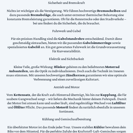
Sicherheit und Bremskraft
Nichts ist wichtiger als die Verzögerung. Wir führen hochwertige
Bremsscheiben
und
dazu passende
Bremsbeläge
, die auch unter extremer thermischer Belastung eine
konstante Bremsleistung garantieren. Ob für die Rennstrecke oder den Stadtverkehr –
bei uns findest du die Sicherheit, die du brauchst.
Fahrwerk und Gabel
Für ein präzises Handling sind die
Gabelstandrohre
entscheidend. Damit diese
geschmeidig eintauchen, bieten wir die passenden
Gabelsimmerringe
sowie
spezialisiertes
Gabelöl
an. Ein gut gewartetes Fahrwerk ist die Grundvoraussetzung
für Kurvenstabilität.
Elektrik und Sichtbarkeit
Kleine Teile, große Wirkung:
Blinker
gehören zu den beliebtesten
Motorrad
Anbauteilen
, um die Optik zu individualisieren. Doch auch die Technik im Inneren
muss stimmen. Mit unseren hochwertigen
Zündkerzen
garantieren wir eine optimale
Verbrennung und einen zuverlässigen Kaltstart.
Antrieb und Motor
Vom
Kettensatz
, der die Kraft aufs Hinterrad überträgt, bis hin zur
Kupplung
, die für
saubere Gangwechsel sorgt – wir liefern die Mechanik hinter deinem Fahrspaß. Damit
der Motor frei atmen kann und sauber läuft, sind regelmäßige Wechsel von
Luftfilter
und
Ölfilter
Pflicht. Das passende
Motoröl
findest du natürlich ebenfalls in unserem
Sortiment.
Kühlung und Gemischaufbereitung
Ein überhitzter Motor ist das Ende jeder Tour. Unsere stabilen
Kühler
bewahren dein
Bike vor dem Hitzetod. Für die perfekte Zufuhr des Kraftstoff-Luft-Gemisches sorgen