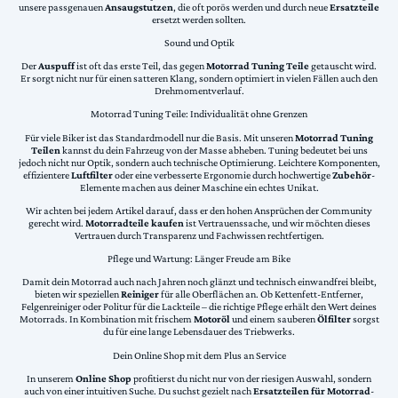
unsere passgenauen
Ansaugstutzen
, die oft porös werden und durch neue
Ersatzteile
ersetzt werden sollten.
Sound und Optik
Der
Auspuff
ist oft das erste Teil, das gegen
Motorrad Tuning Teile
getauscht wird.
Er sorgt nicht nur für einen satteren Klang, sondern optimiert in vielen Fällen auch den
Drehmomentverlauf.
Motorrad Tuning Teile: Individualität ohne Grenzen
Für viele Biker ist das Standardmodell nur die Basis. Mit unseren
Motorrad Tuning
Teilen
kannst du dein Fahrzeug von der Masse abheben. Tuning bedeutet bei uns
jedoch nicht nur Optik, sondern auch technische Optimierung. Leichtere Komponenten,
effizientere
Luftfilter
oder eine verbesserte Ergonomie durch hochwertige
Zubehör
-
Elemente machen aus deiner Maschine ein echtes Unikat.
Wir achten bei jedem Artikel darauf, dass er den hohen Ansprüchen der Community
gerecht wird.
Motorradteile kaufen
ist Vertrauenssache, und wir möchten dieses
Vertrauen durch Transparenz und Fachwissen rechtfertigen.
Pflege und Wartung: Länger Freude am Bike
Damit dein Motorrad auch nach Jahren noch glänzt und technisch einwandfrei bleibt,
bieten wir speziellen
Reiniger
für alle Oberflächen an. Ob Kettenfett-Entferner,
Felgenreiniger oder Politur für die Lackteile – die richtige Pflege erhält den Wert deines
Motorrads. In Kombination mit frischem
Motoröl
und einem sauberen
Ölfilter
sorgst
du für eine lange Lebensdauer des Triebwerks.
Dein Online Shop mit dem Plus an Service
In unserem
Online Shop
profitierst du nicht nur von der riesigen Auswahl, sondern
auch von einer intuitiven Suche. Du suchst gezielt nach
Ersatzteilen für Motorrad
-