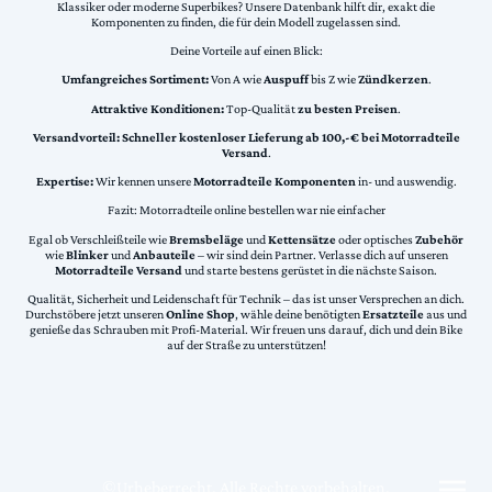
Klassiker oder moderne Superbikes? Unsere Datenbank hilft dir, exakt die
Komponenten zu finden, die für dein Modell zugelassen sind.
Deine Vorteile auf einen Blick:
Umfangreiches Sortiment:
Von A wie
Auspuff
bis Z wie
Zündkerzen
.
Attraktive Konditionen:
Top-Qualität
zu besten Preisen
.
Versandvorteil:
Schneller kostenloser Lieferung ab 100,-€ bei Motorradteile
Versand
.
Expertise:
Wir kennen unsere
Motorradteile Komponenten
in- und auswendig.
Fazit: Motorradteile online bestellen war nie einfacher
Egal ob Verschleißteile wie
Bremsbeläge
und
Kettensätze
oder optisches
Zubehör
wie
Blinker
und
Anbauteile
– wir sind dein Partner. Verlasse dich auf unseren
Motorradteile Versand
und starte bestens gerüstet in die nächste Saison.
Qualität, Sicherheit und Leidenschaft für Technik – das ist unser Versprechen an dich.
Durchstöbere jetzt unseren
Online Shop
, wähle deine benötigten
Ersatzteile
aus und
genieße das Schrauben mit Profi-Material. Wir freuen uns darauf, dich und dein Bike
auf der Straße zu unterstützen!
©Urheberrecht. Alle Rechte vorbehalten.