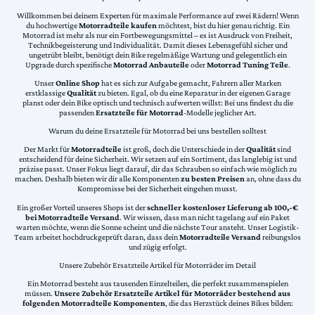
Willkommen bei deinem Experten für maximale Performance auf zwei Rädern! Wenn
du hochwertige
Motorradteile kaufen
möchtest, bist du hier genau richtig. Ein
Motorrad ist mehr als nur ein Fortbewegungsmittel – es ist Ausdruck von Freiheit,
Technikbegeisterung und Individualität. Damit dieses Lebensgefühl sicher und
ungetrübt bleibt, benötigt dein Bike regelmäßige Wartung und gelegentlich ein
Upgrade durch spezifische
Motorrad Anbauteile
oder
Motorrad Tuning Teile
.
Unser
Online Shop
hat es sich zur Aufgabe gemacht, Fahrern aller Marken
erstklassige
Qualität
zu bieten. Egal, ob du eine Reparatur in der eigenen Garage
planst oder dein Bike optisch und technisch aufwerten willst: Bei uns findest du die
passenden
Ersatzteile für Motorrad
-Modelle jeglicher Art.
Warum du deine Ersatzteile für Motorrad bei uns bestellen solltest
Der Markt für
Motorradteile
ist groß, doch die Unterschiede in der
Qualität
sind
entscheidend für deine Sicherheit. Wir setzen auf ein Sortiment, das langlebig ist und
präzise passt. Unser Fokus liegt darauf, dir das Schrauben so einfach wie möglich zu
machen. Deshalb bieten wir dir alle Komponenten
zu besten Preisen
an, ohne dass du
Kompromisse bei der Sicherheit eingehen musst.
Ein großer Vorteil unseres Shops ist der
schneller kostenloser Lieferung ab 100,-€
bei Motorradteile Versand
. Wir wissen, dass man nicht tagelang auf ein Paket
warten möchte, wenn die Sonne scheint und die nächste Tour ansteht. Unser Logistik-
Team arbeitet hochdruckgeprüft daran, dass dein
Motorradteile Versand
reibungslos
und zügig erfolgt.
Unsere Zubehör Ersatzteile Artikel für Motorräder im Detail
Ein Motorrad besteht aus tausenden Einzelteilen, die perfekt zusammenspielen
müssen.
Unsere Zubehör Ersatzteile Artikel für Motorräder bestehend aus
folgenden Motorradteile Komponenten
, die das Herzstück deines Bikes bilden: