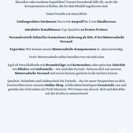
Klassiker oder moderne Superbikes? Unsere Datenbank hilft dir, exakt die
Komponenten zu finden, die für dein Modell zugelassen sind.
Deine Vorteile auf einen Blick:
Umfangreiches Sortiment:
Von A wie
Auspuff
bis Z wie
Zündkerzen
.
Attraktive Konditionen:
Top-Qualität
zu besten Preisen
.
Versandvorteil:
Schneller kostenloser Lieferung ab 100,-€ bei Motorradteile
Versand
.
Expertise:
Wir kennen unsere
Motorradteile Komponenten
in- und auswendig.
Fazit: Motorradteile online bestellen war nie einfacher
Egal ob Verschleißteile wie
Bremsbeläge
und
Kettensätze
oder optisches
Zubehör
wie
Blinker
und
Anbauteile
– wir sind dein Partner. Verlasse dich auf unseren
Motorradteile Versand
und starte bestens gerüstet in die nächste Saison.
Qualität, Sicherheit und Leidenschaft für Technik – das ist unser Versprechen an dich.
Durchstöbere jetzt unseren
Online Shop
, wähle deine benötigten
Ersatzteile
aus und
genieße das Schrauben mit Profi-Material. Wir freuen uns darauf, dich und dein Bike
auf der Straße zu unterstützen!
©Urheberrecht. Alle Rechte vorbehalten.