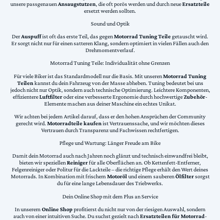
unsere passgenauen
Ansaugstutzen
, die oft porös werden und durch neue
Ersatzteile
ersetzt werden sollten.
Sound und Optik
Der
Auspuff
ist oft das erste Teil, das gegen
Motorrad Tuning Teile
getauscht wird.
Er sorgt nicht nur für einen satteren Klang, sondern optimiert in vielen Fällen auch den
Drehmomentverlauf.
Motorrad Tuning Teile: Individualität ohne Grenzen
Für viele Biker ist das Standardmodell nur die Basis. Mit unseren
Motorrad Tuning
Teilen
kannst du dein Fahrzeug von der Masse abheben. Tuning bedeutet bei uns
jedoch nicht nur Optik, sondern auch technische Optimierung. Leichtere Komponenten,
effizientere
Luftfilter
oder eine verbesserte Ergonomie durch hochwertige
Zubehör
-
Elemente machen aus deiner Maschine ein echtes Unikat.
Wir achten bei jedem Artikel darauf, dass er den hohen Ansprüchen der Community
gerecht wird.
Motorradteile kaufen
ist Vertrauenssache, und wir möchten dieses
Vertrauen durch Transparenz und Fachwissen rechtfertigen.
Pflege und Wartung: Länger Freude am Bike
Damit dein Motorrad auch nach Jahren noch glänzt und technisch einwandfrei bleibt,
bieten wir speziellen
Reiniger
für alle Oberflächen an. Ob Kettenfett-Entferner,
Felgenreiniger oder Politur für die Lackteile – die richtige Pflege erhält den Wert deines
Motorrads. In Kombination mit frischem
Motoröl
und einem sauberen
Ölfilter
sorgst
du für eine lange Lebensdauer des Triebwerks.
Dein Online Shop mit dem Plus an Service
In unserem
Online Shop
profitierst du nicht nur von der riesigen Auswahl, sondern
auch von einer intuitiven Suche. Du suchst gezielt nach
Ersatzteilen für Motorrad
-