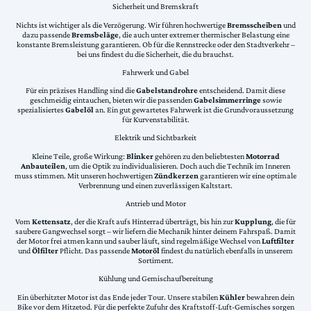
Sicherheit und Bremskraft
Nichts ist wichtiger als die Verzögerung. Wir führen hochwertige
Bremsscheiben
und
dazu passende
Bremsbeläge
, die auch unter extremer thermischer Belastung eine
konstante Bremsleistung garantieren. Ob für die Rennstrecke oder den Stadtverkehr –
bei uns findest du die Sicherheit, die du brauchst.
Fahrwerk und Gabel
Für ein präzises Handling sind die
Gabelstandrohre
entscheidend. Damit diese
geschmeidig eintauchen, bieten wir die passenden
Gabelsimmerringe
sowie
spezialisiertes
Gabelöl
an. Ein gut gewartetes Fahrwerk ist die Grundvoraussetzung
für Kurvenstabilität.
Elektrik und Sichtbarkeit
Kleine Teile, große Wirkung:
Blinker
gehören zu den beliebtesten
Motorrad
Anbauteilen
, um die Optik zu individualisieren. Doch auch die Technik im Inneren
muss stimmen. Mit unseren hochwertigen
Zündkerzen
garantieren wir eine optimale
Verbrennung und einen zuverlässigen Kaltstart.
Antrieb und Motor
Vom
Kettensatz
, der die Kraft aufs Hinterrad überträgt, bis hin zur
Kupplung
, die für
saubere Gangwechsel sorgt – wir liefern die Mechanik hinter deinem Fahrspaß. Damit
der Motor frei atmen kann und sauber läuft, sind regelmäßige Wechsel von
Luftfilter
und
Ölfilter
Pflicht. Das passende
Motoröl
findest du natürlich ebenfalls in unserem
Sortiment.
Kühlung und Gemischaufbereitung
Ein überhitzter Motor ist das Ende jeder Tour. Unsere stabilen
Kühler
bewahren dein
Bike vor dem Hitzetod. Für die perfekte Zufuhr des Kraftstoff-Luft-Gemisches sorgen