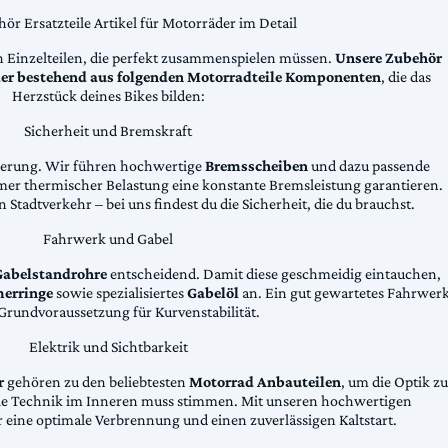
ör Ersatzteile Artikel für Motorräder im Detail
n Einzelteilen, die perfekt zusammenspielen müssen.
Unsere Zubehör
äder bestehend aus folgenden Motorradteile Komponenten
, die das
Herzstück deines Bikes bilden:
Sicherheit und Bremskraft
zögerung. Wir führen hochwertige
Bremsscheiben
und dazu passende
emer thermischer Belastung eine konstante Bremsleistung garantieren.
 Stadtverkehr – bei uns findest du die Sicherheit, die du brauchst.
Fahrwerk und Gabel
Gabelstandrohre
entscheidend. Damit diese geschmeidig eintauchen,
erringe
sowie spezialisiertes
Gabelöl
an. Ein gut gewartetes Fahrwer
e Grundvoraussetzung für Kurvenstabilität.
Elektrik und Sichtbarkeit
r
gehören zu den beliebtesten
Motorrad Anbauteilen
, um die Optik zu
die Technik im Inneren muss stimmen. Mit unseren hochwertigen
 eine optimale Verbrennung und einen zuverlässigen Kaltstart.