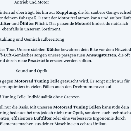
Antrieb und Motor
Hinterrad überträgt, bis hin zur
Kupplung
, die für saubere Gangwechse
ter deinem Fahrspaß. Damit der Motor frei atmen kann und sauber läuft
filter
und
Ölfilter
Pflicht. Das passende
Motoröl
findest du natürlich
ebenfalls in unserem Sortiment.
Kühlung und Gemischaufbereitung
der Tour. Unsere stabilen
Kühler
bewahren dein Bike vor dem Hitzetod
toff-Luft-Gemisches sorgen unsere passgenauen
Ansaugstutzen
, die oft
und durch neue
Ersatzteile
ersetzt werden sollten.
Sound und Optik
das gegen
Motorrad Tuning Teile
getauscht wird. Er sorgt nicht nur für
dern optimiert in vielen Fällen auch den Drehmomentverlauf.
 Tuning Teile: Individualität ohne Grenzen
ll nur die Basis. Mit unseren
Motorrad Tuning Teilen
kannst du dein
ing bedeutet bei uns jedoch nicht nur Optik, sondern auch technisch
ten, effizientere
Luftfilter
oder eine verbesserte Ergonomie durch
Elemente machen aus deiner Maschine ein echtes Unikat.