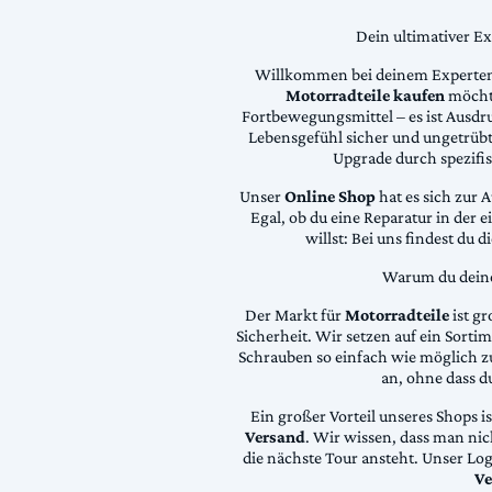
Dein ultimativer E
Willkommen bei deinem Experten
Motorradteile kaufen
möchte
Fortbewegungsmittel – es ist Ausdru
Lebensgefühl sicher und ungetrübt
Upgrade durch spezifi
Unser
Online Shop
hat es sich zur 
Egal, ob du eine Reparatur in der 
willst: Bei uns findest du 
Warum du deine 
Der Markt für
Motorradteile
ist gr
Sicherheit. Wir setzen auf ein Sortime
Schrauben so einfach wie möglich z
an, ohne dass d
Ein großer Vorteil unseres Shops i
Versand
. Wir wissen, dass man ni
die nächste Tour ansteht. Unser Lo
Ve