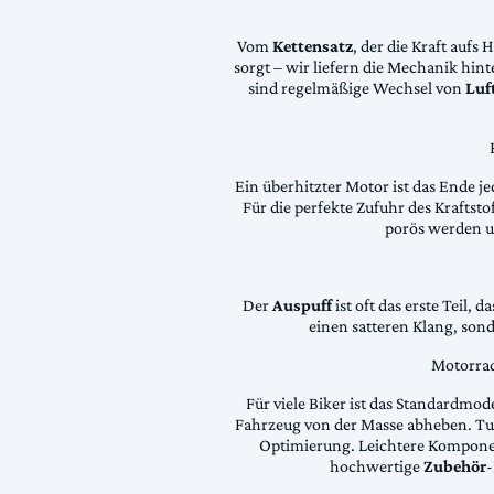
Vom
Kettensatz
, der die Kraft aufs 
sorgt – wir liefern die Mechanik hin
sind regelmäßige Wechsel von
Luft
Ein überhitzter Motor ist das Ende je
Für die perfekte Zufuhr des Krafts
porös werden 
Der
Auspuff
ist oft das erste Teil, 
einen satteren Klang, son
Motorrad
Für viele Biker ist das Standardmode
Fahrzeug von der Masse abheben. Tun
Optimierung. Leichtere Komponen
hochwertige
Zubehör
-