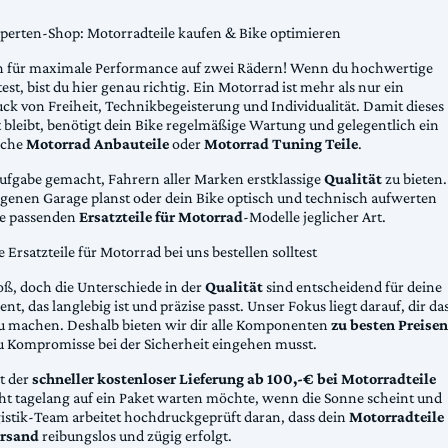
xperten-Shop: Motorradteile kaufen & Bike optimieren
 für maximale Performance auf zwei Rädern! Wenn du hochwertige
st, bist du hier genau richtig. Ein Motorrad ist mehr als nur ein
ck von Freiheit, Technikbegeisterung und Individualität. Damit dieses
 bleibt, benötigt dein Bike regelmäßige Wartung und gelegentlich ein
sche
Motorrad Anbauteile
oder
Motorrad Tuning Teile
.
Aufgabe gemacht, Fahrern aller Marken erstklassige
Qualität
zu bieten.
eigenen Garage planst oder dein Bike optisch und technisch aufwerten
die passenden
Ersatzteile für Motorrad
-Modelle jeglicher Art.
Ersatzteile für Motorrad bei uns bestellen solltest
oß, doch die Unterschiede in der
Qualität
sind entscheidend für deine
nt, das langlebig ist und präzise passt. Unser Fokus liegt darauf, dir da
u machen. Deshalb bieten wir dir alle Komponenten
zu besten Preisen
u Kompromisse bei der Sicherheit eingehen musst.
st der
schneller kostenloser Lieferung ab 100,-€ bei Motorradteile
cht tagelang auf ein Paket warten möchte, wenn die Sonne scheint und
gistik-Team arbeitet hochdruckgeprüft daran, dass dein
Motorradteile
rsand
reibungslos und zügig erfolgt.