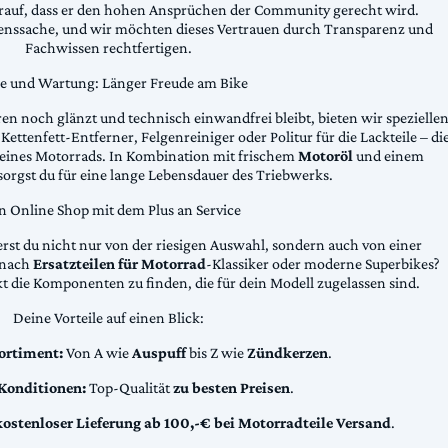
arauf, dass er den hohen Ansprüchen der Community gerecht wird.
uenssache, und wir möchten dieses Vertrauen durch Transparenz und
Fachwissen rechtfertigen.
ge und Wartung: Länger Freude am Bike
n noch glänzt und technisch einwandfrei bleibt, bieten wir spezielle
Kettenfett-Entferner, Felgenreiniger oder Politur für die Lackteile – di
 deines Motorrads. In Kombination mit frischem
Motoröl
und einem
sorgst du für eine lange Lebensdauer des Triebwerks.
n Online Shop mit dem Plus an Service
erst du nicht nur von der riesigen Auswahl, sondern auch von einer
t nach
Ersatzteilen für Motorrad
-Klassiker oder moderne Superbikes?
kt die Komponenten zu finden, die für dein Modell zugelassen sind.
Deine Vorteile auf einen Blick:
ortiment:
Von A wie
Auspuff
bis Z wie
Zündkerzen
.
 Konditionen:
Top-Qualität
zu besten Preisen
.
kostenloser Lieferung ab 100,-€ bei Motorradteile Versand
.