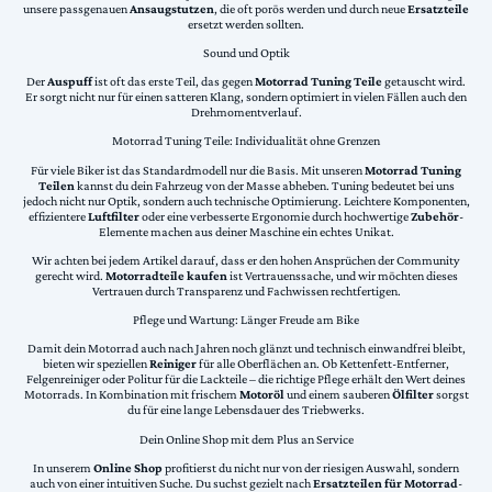
unsere passgenauen
Ansaugstutzen
, die oft porös werden und durch neue
Ersatzteile
ersetzt werden sollten.
Sound und Optik
Der
Auspuff
ist oft das erste Teil, das gegen
Motorrad Tuning Teile
getauscht wird.
Er sorgt nicht nur für einen satteren Klang, sondern optimiert in vielen Fällen auch den
Drehmomentverlauf.
Motorrad Tuning Teile: Individualität ohne Grenzen
Für viele Biker ist das Standardmodell nur die Basis. Mit unseren
Motorrad Tuning
Teilen
kannst du dein Fahrzeug von der Masse abheben. Tuning bedeutet bei uns
jedoch nicht nur Optik, sondern auch technische Optimierung. Leichtere Komponenten,
effizientere
Luftfilter
oder eine verbesserte Ergonomie durch hochwertige
Zubehör
-
Elemente machen aus deiner Maschine ein echtes Unikat.
Wir achten bei jedem Artikel darauf, dass er den hohen Ansprüchen der Community
gerecht wird.
Motorradteile kaufen
ist Vertrauenssache, und wir möchten dieses
Vertrauen durch Transparenz und Fachwissen rechtfertigen.
Pflege und Wartung: Länger Freude am Bike
Damit dein Motorrad auch nach Jahren noch glänzt und technisch einwandfrei bleibt,
bieten wir speziellen
Reiniger
für alle Oberflächen an. Ob Kettenfett-Entferner,
Felgenreiniger oder Politur für die Lackteile – die richtige Pflege erhält den Wert deines
Motorrads. In Kombination mit frischem
Motoröl
und einem sauberen
Ölfilter
sorgst
du für eine lange Lebensdauer des Triebwerks.
Dein Online Shop mit dem Plus an Service
In unserem
Online Shop
profitierst du nicht nur von der riesigen Auswahl, sondern
auch von einer intuitiven Suche. Du suchst gezielt nach
Ersatzteilen für Motorrad
-