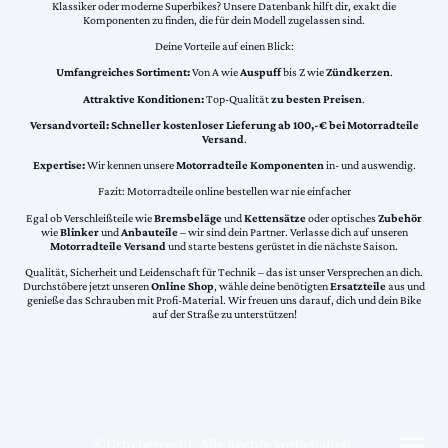
Klassiker oder moderne Superbikes? Unsere Datenbank hilft dir, exakt die
Komponenten zu finden, die für dein Modell zugelassen sind.
Deine Vorteile auf einen Blick:
Umfangreiches Sortiment:
Von A wie
Auspuff
bis Z wie
Zündkerzen
.
Attraktive Konditionen:
Top-Qualität
zu besten Preisen
.
Versandvorteil:
Schneller kostenloser Lieferung ab 100,-€ bei Motorradteile
Versand
.
Expertise:
Wir kennen unsere
Motorradteile Komponenten
in- und auswendig.
Fazit: Motorradteile online bestellen war nie einfacher
Egal ob Verschleißteile wie
Bremsbeläge
und
Kettensätze
oder optisches
Zubehör
wie
Blinker
und
Anbauteile
– wir sind dein Partner. Verlasse dich auf unseren
Motorradteile Versand
und starte bestens gerüstet in die nächste Saison.
Qualität, Sicherheit und Leidenschaft für Technik – das ist unser Versprechen an dich.
Durchstöbere jetzt unseren
Online Shop
, wähle deine benötigten
Ersatzteile
aus und
genieße das Schrauben mit Profi-Material. Wir freuen uns darauf, dich und dein Bike
auf der Straße zu unterstützen!
©Urheberrecht. Alle Rechte vorbehalten.