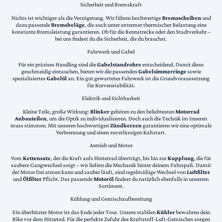
Sicherheit und Bremskraft
Nichts ist wichtiger als die Verzögerung. Wir führen hochwertige
Bremsscheiben
und
dazu passende
Bremsbeläge
, die auch unter extremer thermischer Belastung eine
konstante Bremsleistung garantieren. Ob für die Rennstrecke oder den Stadtverkehr –
bei uns findest du die Sicherheit, die du brauchst.
Fahrwerk und Gabel
Für ein präzises Handling sind die
Gabelstandrohre
entscheidend. Damit diese
geschmeidig eintauchen, bieten wir die passenden
Gabelsimmerringe
sowie
spezialisiertes
Gabelöl
an. Ein gut gewartetes Fahrwerk ist die Grundvoraussetzung
für Kurvenstabilität.
Elektrik und Sichtbarkeit
Kleine Teile, große Wirkung:
Blinker
gehören zu den beliebtesten
Motorrad
Anbauteilen
, um die Optik zu individualisieren. Doch auch die Technik im Inneren
muss stimmen. Mit unseren hochwertigen
Zündkerzen
garantieren wir eine optimale
Verbrennung und einen zuverlässigen Kaltstart.
Antrieb und Motor
Vom
Kettensatz
, der die Kraft aufs Hinterrad überträgt, bis hin zur
Kupplung
, die für
saubere Gangwechsel sorgt – wir liefern die Mechanik hinter deinem Fahrspaß. Damit
der Motor frei atmen kann und sauber läuft, sind regelmäßige Wechsel von
Luftfilter
und
Ölfilter
Pflicht. Das passende
Motoröl
findest du natürlich ebenfalls in unserem
Sortiment.
Kühlung und Gemischaufbereitung
Ein überhitzter Motor ist das Ende jeder Tour. Unsere stabilen
Kühler
bewahren dein
Bike vor dem Hitzetod. Für die perfekte Zufuhr des Kraftstoff-Luft-Gemisches sorgen