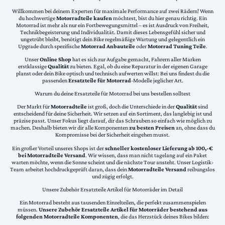
Willkommen bei deinem Experten für maximale Performance auf zwei Rädern! Wenn
du hochwertige
Motorradteile kaufen
möchtest, bist du hier genau richtig. Ein
Motorrad ist mehr als nur ein Fortbewegungsmittel – es ist Ausdruck von Freiheit,
Technikbegeisterung und Individualität. Damit dieses Lebensgefühl sicher und
ungetrübt bleibt, benötigt dein Bike regelmäßige Wartung und gelegentlich ein
Upgrade durch spezifische
Motorrad Anbauteile
oder
Motorrad Tuning Teile
.
Unser
Online Shop
hat es sich zur Aufgabe gemacht, Fahrern aller Marken
erstklassige
Qualität
zu bieten. Egal, ob du eine Reparatur in der eigenen Garage
planst oder dein Bike optisch und technisch aufwerten willst: Bei uns findest du die
passenden
Ersatzteile für Motorrad
-Modelle jeglicher Art.
Warum du deine Ersatzteile für Motorrad bei uns bestellen solltest
Der Markt für
Motorradteile
ist groß, doch die Unterschiede in der
Qualität
sind
entscheidend für deine Sicherheit. Wir setzen auf ein Sortiment, das langlebig ist und
präzise passt. Unser Fokus liegt darauf, dir das Schrauben so einfach wie möglich zu
machen. Deshalb bieten wir dir alle Komponenten
zu besten Preisen
an, ohne dass du
Kompromisse bei der Sicherheit eingehen musst.
Ein großer Vorteil unseres Shops ist der
schneller kostenloser Lieferung ab 100,-€
bei Motorradteile Versand
. Wir wissen, dass man nicht tagelang auf ein Paket
warten möchte, wenn die Sonne scheint und die nächste Tour ansteht. Unser Logistik-
Team arbeitet hochdruckgeprüft daran, dass dein
Motorradteile Versand
reibungslos
und zügig erfolgt.
Unsere Zubehör Ersatzteile Artikel für Motorräder im Detail
Ein Motorrad besteht aus tausenden Einzelteilen, die perfekt zusammenspielen
müssen.
Unsere Zubehör Ersatzteile Artikel für Motorräder bestehend aus
folgenden Motorradteile Komponenten
, die das Herzstück deines Bikes bilden: